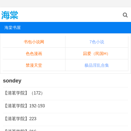
海棠书屋
书包小说网
7色小说
色色漫画
囚爱（民国H）
禁漫天堂
极品淫乱合集
sondey
【清茗学院】（172）
【清茗学院】192-193
【清茗学院】223