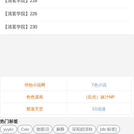
【清茗学院】216
【清茗学院】226
【清茗学院】230
书包小说网
7色小说
色色漫画
（乱伦）妹汁NP
禁漫天堂
51动漫
热门标签
yyykc
Cslo
吻眼泪
麻酥
深苑鎖清秋
[db:标签]