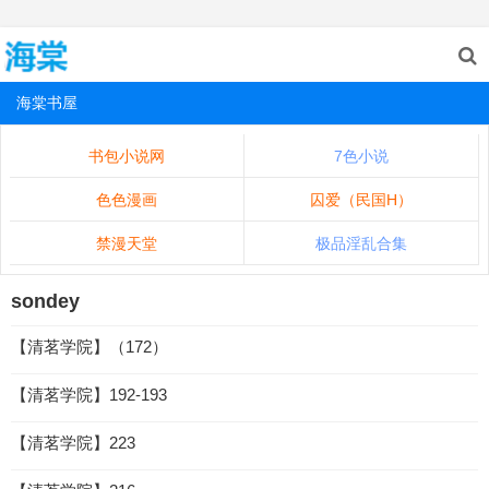
海棠书屋
书包小说网
7色小说
色色漫画
囚爱（民国H）
禁漫天堂
极品淫乱合集
sondey
【清茗学院】（172）
【清茗学院】192-193
【清茗学院】223