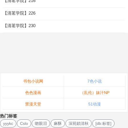
【清茗学院】216
【清茗学院】226
【清茗学院】230
书包小说网
7色小说
色色漫画
（乱伦）妹汁NP
禁漫天堂
51动漫
热门标签
yyykc
Cslo
吻眼泪
麻酥
深苑鎖清秋
[db:标签]