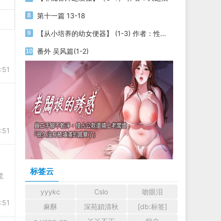
第十一篇 13-18
【从小培养的幼女便器】 (1-3) 作者：性yin
番外 吴风篇(1-2)
:51
:51
标签云
觉
yyykc
Cslo
吻眼泪
:51
麻酥
深苑鎖清秋
[db:标签]