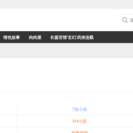
情色故事
肉肉屋
长篇言情‘玄幻’武侠连载
7色小说
5H小说
娇妻很甜