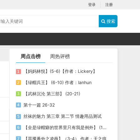
登录
注册
搜索
周点击榜
周热评榜
【妈妈林悦】(5-6)【作者：Lickery】
【绿帽兵王】 (6-10) 作者：lanhun
【武林沉沦 第三部】 (20-21)
第十一篇 26-32
丝袜的魅力 第三章 第二节 情趣用品测试
【全是绿帽癖的世界里只有我是例外】 (1-3) 作者：劫色司机
【罪魇番外之凌薇】（3-4） 作者：天之痕