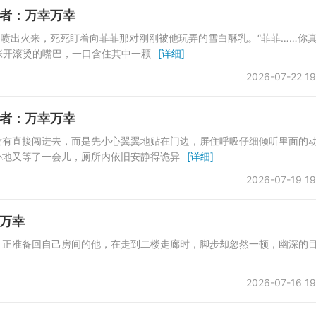
者：万幸万幸
乎要喷出火来，死死盯着向菲菲那对刚刚被他玩弄的雪白酥乳。“菲菲……你
张开滚烫的嘴巴，一口含住其中一颗
[详细]
2026-07-22 19
者：万幸万幸
没有直接闯进去，而是先小心翼翼地贴在门边，屏住呼吸仔细倾听里面的
心地又等了一会儿，厕所内依旧安静得诡异
[详细]
2026-07-19 19
万幸
，正准备回自己房间的他，在走到二楼走廊时，脚步却忽然一顿，幽深的
2026-07-16 19