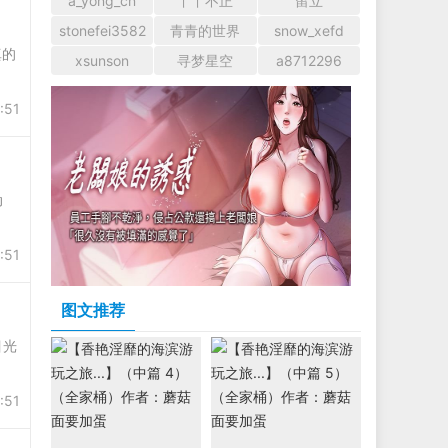
a_yong_cn
丫丫不正
留立
stonefei3582
青青的世界
snow_xefd
真的
xsunson
寻梦星空
a8712296
:51
动
:51
图文推荐
目光
:51