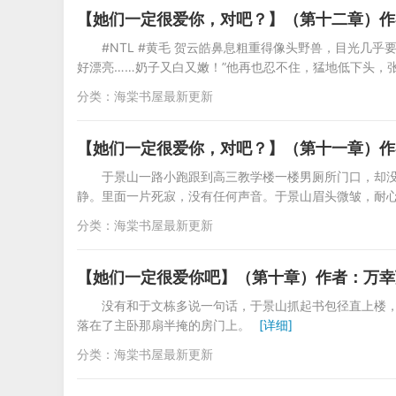
【她们一定很爱你，对吧？】（第十二章）作
#NTL #黄毛 贺云皓鼻息粗重得像头野兽，目光几
好漂亮……奶子又白又嫩！”他再也忍不住，猛地低下头，
分类：
海棠书屋最新更新
【她们一定很爱你，对吧？】（第十一章）作
于景山一路小跑跟到高三教学楼一楼男厕所门口，却
静。里面一片死寂，没有任何声音。于景山眉头微皱，耐
分类：
海棠书屋最新更新
【她们一定很爱你吧】（第十章）作者：万幸
没有和于文栋多说一句话，于景山抓起书包径直上楼
落在了主卧那扇半掩的房门上。
[详细]
分类：
海棠书屋最新更新