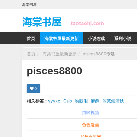
海棠书屋
首页
海棠书屋最新更新
小说连载
系列小说
首页
海棠书屋最新更新
pisces8800
专题
pisces8800
0
相关标签：
yyykc
Cslo
吻眼泪
麻酥
深苑鎖清秋
猫咪视频
色色漫画
书包小说网