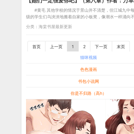
【她们一定很爱你吧】（第六章）作者：万幸
#黄毛 其他学校的情况于景山并不清楚，但江城九中
级的学生们乌泱泱地搬着自家的小板凳，像潮水一样涌向
分类：
海棠书屋最新更新
首页
上一页
1
2
下一页
末页
猫咪视频
色色漫画
书包小说网
你是不归路（高h）