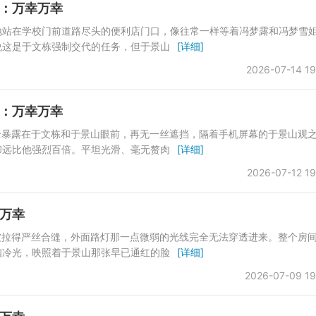
：万幸万幸
地站在学校门前道路尽头的便利店门口，像往常一样等着冯梦露和冯梦雪
说这是于文栋强制交代的任务，但于景山
[详细]
2026-07-14 19
：万幸万幸
全暴露在于文栋和于景山眼前，再无一丝遮挡，隔着手机屏幕的于景山观
却远比他强烈百倍。平坦光滑、毫无赘肉
[详细]
2026-07-12 19
万幸
帘被拉得严丝合缝，外面路灯那一点微弱的光线完全无法穿透进来。整个房
幽冷光，映照着于景山那张早已通红的脸
[详细]
2026-07-09 19