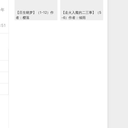
各年
【庄生晓梦】（1-12）作
【走火入魔的二三事】（5
者：樱落
-6）作者：倾雨
:51