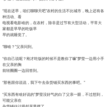
“现在还早，咱们聊聊天吧”农村的生活不比城市，晚上还有各
种活动、看
电视看电影啥的，在农村，除非是过节有大型活动，平常大
家都是早早的吃饭早
早的就睡觉了。
“聊啥？”父亲问到。
“你自己说呢？刚才吃饭的时候不是教你了嘛”梦莹一边用小手
在父亲的胸
前转圈圈一边回答到。
“那爸跟你说说，我下午去杂货铺买东西的事吧。”
“买东西有啥好说的”梦莹没好气的白了父亲一眼，不过想到，
可能父亲在
杂货铺估计跟邻居显摆了。