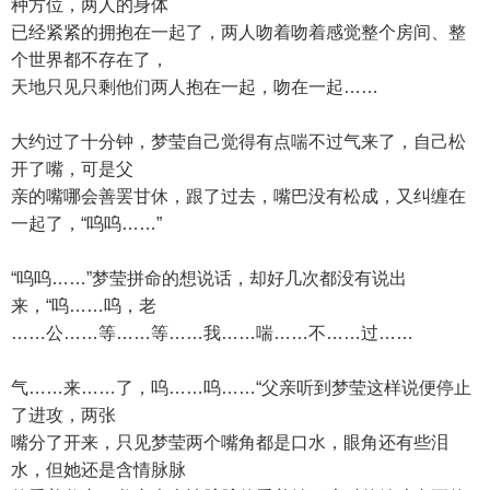
种方位，两人的身体
已经紧紧的拥抱在一起了，两人吻着吻着感觉整个房间、整
个世界都不存在了，
天地只见只剩他们两人抱在一起，吻在一起……
大约过了十分钟，梦莹自己觉得有点喘不过气来了，自己松
开了嘴，可是父
亲的嘴哪会善罢甘休，跟了过去，嘴巴没有松成，又纠缠在
一起了，“呜呜……”
“呜呜……”梦莹拼命的想说话，却好几次都没有说出
来，“呜……呜，老
……公……等……等……我……喘……不……过……
气……来……了，呜……呜……“父亲听到梦莹这样说便停止
了进攻，两张
嘴分了开来，只见梦莹两个嘴角都是口水，眼角还有些泪
水，但她还是含情脉脉