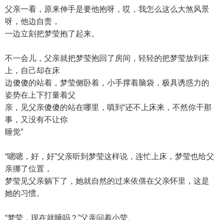
父亲一看，原来伸手是要他抱呀，哎，我怎么这么大煞风景
呀，他边自责，
一边立刻把梦莹抱了起来。
不一会儿，父亲就把梦莹抱回了房间，轻轻的把梦莹放到床
上，自己却在床
边傻傻的站着，梦莹侧卧着，小手撑着脑袋，极具诱惑力的
姿势在上下打量着父
亲，见父亲傻傻的站在哪里，嗔到“还不上床来，不然你干那
事，又没有不让你
睡觉”
“嗯嗯，好，好”父亲听到梦莹这样说，连忙上床，梦莹也给父
亲挪了位置，
梦莹见父亲躺下了，她就自然的过来依偎在父亲怀里，这是
她的习惯。
“梦莹，现在就睡吗？”父亲问着小莹。