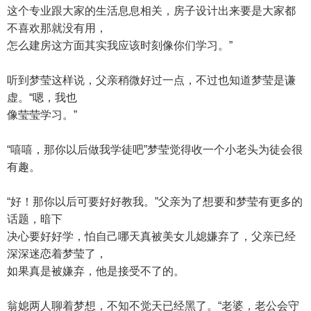
这个专业跟大家的生活息息相关，房子设计出来要是大家都
不喜欢那就没有用，
怎么建房这方面其实我应该时刻像你们学习。”
听到梦莹这样说，父亲稍微好过一点，不过也知道梦莹是谦
虚。“嗯，我也
像莹莹学习。”
“嘻嘻，那你以后做我学徒吧”梦莹觉得收一个小老头为徒会很
有趣。
“好！那你以后可要好好教我。”父亲为了想要和梦莹有更多的
话题，暗下
决心要好好学，怕自己哪天真被美女儿媳嫌弃了，父亲已经
深深迷恋着梦莹了，
如果真是被嫌弃，他是接受不了的。
翁媳两人聊着梦想，不知不觉天已经黑了。“老婆，老公会守