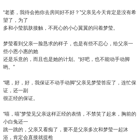
“老婆，我待会抱你去房间好不好？”父亲见今天肯定是没有希
望了，为了
多和小莹肌肤接触，不死心的小心翼翼的问着梦莹。
梦莹看到父亲一脸恳求的样子，也是有些不忍心，给父亲一
些小恩小惠的她
还是乐意的，而且也是她的计划。“好吧，也不能动手动脚
哟。”
“嗯，好，好，我保证不动手动脚”父亲见梦莹答应了，连忙保
证，还一副
很正经的保证。
“嘻，嘻”梦莹见父亲这样正经的表情，不禁笑了起来，胸前的
小白兔还一
跳一跳的，父亲又看痴了，要不是父亲多次和梦莹一起沐
浴，肯定会直接就提枪