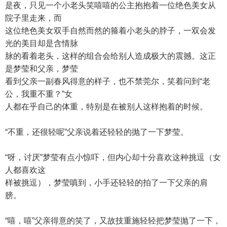
是夜，只见一个小老头笑嘻嘻的公主抱抱着一位绝色美女从
院子里走来，而
这位绝色美女双手自然而然的箍着小老头的脖子，一双会发
光的美目却是含情脉
脉的看着老头，这样的组合会给别人造成极大的震撼。这正
是梦莹和父亲，梦莹
看到父亲一副春风得意的样子，也不禁莞尔，笑着问到“老
公，我重不重？”女
人都在乎自己的体重，特别是在被别人这样抱着的时候。
“不重，还很轻呢”父亲说着还轻轻的抛了一下梦莹。
“呀，讨厌”梦莹有点小惊吓，但内心却十分喜欢这种挑逗（女
人都喜欢这
样被挑逗），梦莹嗔到，小手还轻轻的拍了一下父亲的肩
膀。
“嘻，嘻”父亲得意的笑了，又故技重施轻轻把梦莹抛了一下，