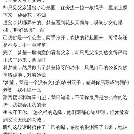
莹正要去夸奖父亲，
却只见父亲退出了心形圈，往旁边一拉一根绳子，屋顶上飘
下来一朵朵花，不知
道父亲从哪弄来的。梦莹看到花从天而降，瞬间少女心爆
棚，“哇好漂亮”，自
己仿佛是一个公主，两手张开，欢快的转起圈来，可惜花还
是不多，不一会就落
完了，梦莹一脸满意的看着父亲，却只见父亲突然变得严肃
正式了起来，两眼盯
着梦莹，然后做出了梦莹惊呀的动作，只见自己的公爹突然
单膝跪地，对着她说
“梦莹，我是一个没有文化的农村汉子，感谢你屈尊成为我的
老婆，我不懂什么
甜言蜜语和海誓山盟，我只知道，不管你最后是怎么样的选
择，我都会用我的余
生来守卫你。”怎么样的选择，他们两都心知肚明，但梦莹看
到父亲无比的真诚，
听到这段话时捂住了自己的嘴，感动的眼泪留了出来，她被