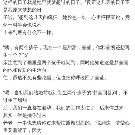
这样的日子就是她早就梦想过的日子。“反正这几天的日子不
是我原来梦想的日
子啦。”想到这几天的疯狂，她脸色一红，心里怦怦直跳，竟
然一时半会也说不
上来到底有什么不一样。
“咦，有两个孩子，现在一个是甜甜，莹莹，你和俊凯还想再
生一个？”父
亲注意到了画里是两个孩子就问到，同时他知道这是梦莹画
的他和俊凯的生活向
往，虽然不免有些吃醋，但也把称呼改回了莹莹。
“嗯，当初我们结婚前就计划生两个孩子的”梦莹回答到，“不
过生了甜甜
后，我们一直都在避孕，我们的工作太忙了，后来你过来，
其实一半是接你过来
养老，一半也想请你过来帮忙照顾甜甜的。”说到这，梦莹心
里又羞涩了，因为