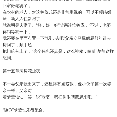
回家做老婆了，
在农村的老人，对这种仪式还是非常重视的，可以不领结婚
证，新人入住新房了
就说明是夫妻了。“好，好，好”父亲连忙答应，“不过，老婆
你稍等我一下，
我还要在里面布置一下”“嗯，去吧”父亲立马屁颠屁颠的进去
房间了，顺手还
把门给带上了，“这个伟忠还真是，这么神秘，嘻嘻”梦莹这样
想到。
第十五章洞房花烛夜
不一会父亲就出来了，还显得有点紧张，像小伙子第一次娶
亲一样。父亲对
着梦莹讪讪一笑，说“老婆，我把你眼睛蒙起来吧。”
“随你”梦莹也乐得配合。