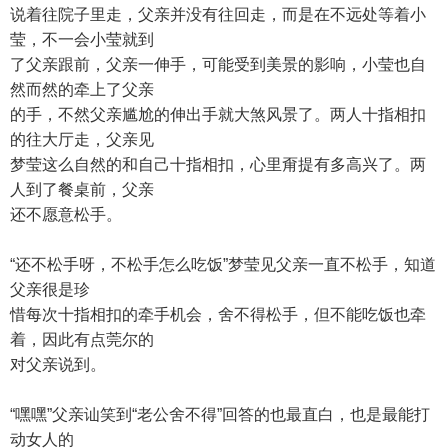
说着往院子里走，父亲并没有往回走，而是在不远处等着小
莹，不一会小莹就到
了父亲跟前，父亲一伸手，可能受到美景的影响，小莹也自
然而然的牵上了父亲
的手，不然父亲尴尬的伸出手就大煞风景了。两人十指相扣
的往大厅走，父亲见
梦莹这么自然的和自己十指相扣，心里甭提有多高兴了。两
人到了餐桌前，父亲
还不愿意松手。
“还不松手呀，不松手怎么吃饭”梦莹见父亲一直不松手，知道
父亲很是珍
惜每次十指相扣的牵手机会，舍不得松手，但不能吃饭也牵
着，因此有点莞尔的
对父亲说到。
“嘿嘿”父亲讪笑到“老公舍不得”回答的也最直白，也是最能打
动女人的