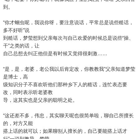
到。
“你才蛔虫呢，我说你呀，要注意说话，平常总是说些糙话，
多不好听”说
到糙话，梦莹想到父亲每次与自己欢爱的时候总是说些“操、
干”之类的话，让
自己总想去纠正他但是有时候又觉得很刺激……
“是，是，老婆，老公我以后肯定改，你教教我”父亲知道梦莹
是博士，高
级知识分子不喜欢听他们那种乡下人的糙话，连忙表态要
改，同时表示听老婆教
导，这其实也是父亲的聪明之处。
“这还差不多，伟忠，其实聊天呢也很简单啦，聊自己所擅长
的，对方又能
搭上话的就可以；如果聊别人擅长的，自己要能搭上话才
行”一说到教导，梦莹