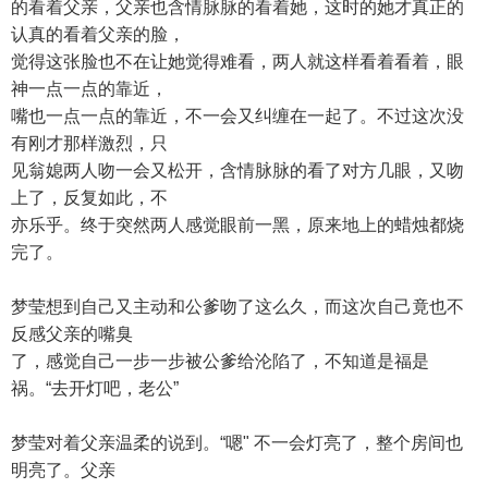
的看着父亲，父亲也含情脉脉的看着她，这时的她才真正的
认真的看着父亲的脸，
觉得这张脸也不在让她觉得难看，两人就这样看着看着，眼
神一点一点的靠近，
嘴也一点一点的靠近，不一会又纠缠在一起了。不过这次没
有刚才那样激烈，只
见翁媳两人吻一会又松开，含情脉脉的看了对方几眼，又吻
上了，反复如此，不
亦乐乎。终于突然两人感觉眼前一黑，原来地上的蜡烛都烧
完了。
梦莹想到自己又主动和公爹吻了这么久，而这次自己竟也不
反感父亲的嘴臭
了，感觉自己一步一步被公爹给沦陷了，不知道是福是
祸。“去开灯吧，老公”
梦莹对着父亲温柔的说到。“嗯" 不一会灯亮了，整个房间也
明亮了。父亲