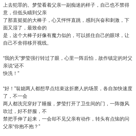
上去犯罪的。梦莹看着父亲一副痴迷的样子，自己也不禁得
意，但低头瞄到父亲
了那直挺挺的大棒子，心又怦怦直跳，感到兴奋和刺激，下
面又湿了，最致命的
是，这个大棒子好像有魔力似的，可以抓住自己的眼球，让
自己不舍得移开视线。
“我的天”梦莹强行转过了眼，心里一阵后怕，故作镇定的对父
亲说“还不
快洗！”
“好！”翁媳两人都想早点结束这折磨人的场景，各自加快速度
了，不一会
两人都洗完穿好了睡服，梦莹打开了卫生间的门，一阵微风
吹过，好不舒服，不
禁把手伸了起来，一会却不见父亲有动作，转头有点恼的问
父亲“你抱不抱？”