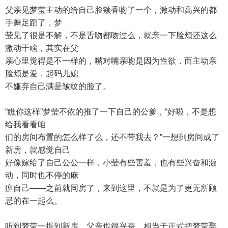
父亲见梦莹主动的给自己脸颊香吻了一个，激动和高兴的都
手舞足蹈了，梦
莹见了很是不解，不是舌吻都吻过么，就亲一下脸颊还这么
激动干啥，其实在父
亲心里觉得是不一样的，嘴对嘴亲吻是因为性欲，而主动亲
脸颊是爱，起码儿媳
不嫌弃自己满是皱纹的脸了。
“瞧你这样”梦莹不依的推了一下自己的公爹，“好啦，不是想
给我看看咱
们的房间布置的怎么样了么，还不带我去？”一想到房间成了
新房，就感觉自己
好像嫁给了自己公公一样，小莹有些害羞，也有些兴奋和激
动，同时也不停的麻
痹自己——之前就同房了，来到这里，不就是为了更无所顾
忌的在一起么。
听到梦莹一提到新房，父亲也很兴奋，相当于正式把梦莹娶