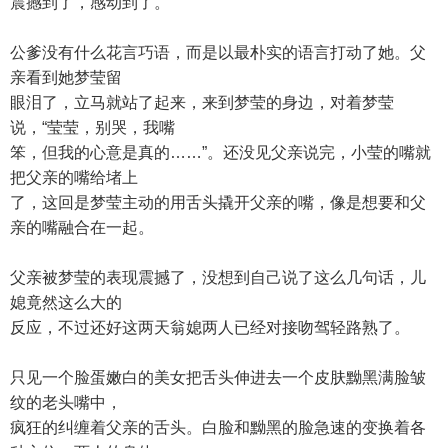
震撼到了，感动到了。
公爹没有什么花言巧语，而是以最朴实的语言打动了她。父
亲看到她梦莹留
眼泪了，立马就站了起来，来到梦莹的身边，对着梦莹
说，“莹莹，别哭，我嘴
笨，但我的心意是真的……”。还没见父亲说完，小莹的嘴就
把父亲的嘴给堵上
了，这回是梦莹主动的用舌头撬开父亲的嘴，像是想要和父
亲的嘴融合在一起。
父亲被梦莹的表现震撼了，没想到自己说了这么几句话，儿
媳竟然这么大的
反应，不过还好这两天翁媳两人已经对接吻驾轻路熟了。
只见一个脸蛋嫩白的美女把舌头伸进去一个皮肤黝黑满脸皱
纹的老头嘴中，
疯狂的纠缠着父亲的舌头。白脸和黝黑的脸急速的变换着各