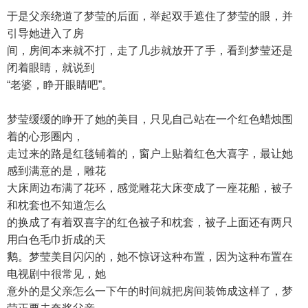
于是父亲绕道了梦莹的后面，举起双手遮住了梦莹的眼，并
引导她进入了房
间，房间本来就不打，走了几步就放开了手，看到梦莹还是
闭着眼睛，就说到
“老婆，睁开眼睛吧”。
梦莹缓缓的睁开了她的美目，只见自己站在一个红色蜡烛围
着的心形圈内，
走过来的路是红毯铺着的，窗户上贴着红色大喜字，最让她
感到满意的是，雕花
大床周边布满了花环，感觉雕花大床变成了一座花船，被子
和枕套也不知道怎么
的换成了有着双喜字的红色被子和枕套，被子上面还有两只
用白色毛巾折成的天
鹅。梦莹美目闪闪的，她不惊讶这种布置，因为这种布置在
电视剧中很常见，她
意外的是父亲怎么一下午的时间就把房间装饰成这样了，梦