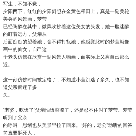
写生，不知不觉，
夕阳西下，红红的夕阳斜照在金黄色稻田上，真是一副美轮
美奂的风景画，梦莹
已经陶醉在其中，微风吹拂着这位美女的头发，她一脸迷醉
的盯着远方，父亲从
后面痴痴的望着她，舍不得打扰她，他感觉此时的梦莹就像
画中的仙女，自己这
个老头仿佛在欣赏一副风景人物画，而实际上又离自己那么
近。
这一刻仿佛时间被定格了，不知道小莹沉迷了多久，也不知
道父亲痴迷了多
久。
“老婆，吃饭了”父亲怕饭菜凉了，还是忍不住叫了梦莹。梦莹
听到了父亲
的呼叫，思绪也从美景里拉了回来。“好的，老公”动听的回答
简直要酥死人，