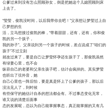
公爹过来到没有怎么照顾孙女，倒是把她这个儿媳照顾到床
上去了。
“莹莹，俊凯没时间，以后我带你去吧！”父亲想让梦莹过上自
己梦想的生
活，立马想接过俊凯的棒，“带着甜甜，还有，还有，你和俊
凯的另一个孩子，
我的孙子”。父亲说到另一个孩子的时候，差点说成了“咱们的
孩子”不过立刻
就改过来了，要是自己让梦莹怀孕还生孩子了，那俊凯虽然
有绿妻心里，也不会
纵容自己的老婆和父亲生孩子吧，估计会疯掉的。其实梦莹
也听出了弦外音，她
自己心里也一阵后怕，要是真是怀上了公爹的孩子，那以后
没法见人了，到时候
有些保守的她估计自杀的想法都会有。不过事态变化无常，
谁又说的清楚后面事
态的发展呢，总以为自己能掌握事态，真正能掌握的又有几