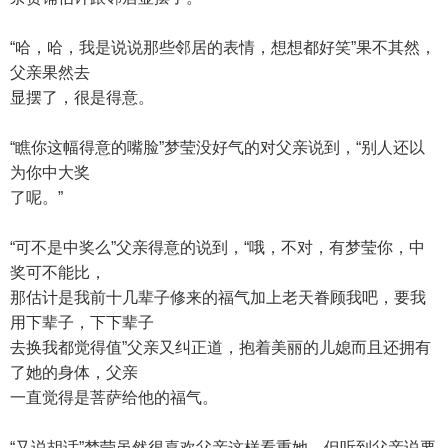
“哈，哈，我是说说那些邻居的表情，想想都好笑”果不其然，
父亲果然去
显摆了，很是得意。
“瞧你这幅得意的嘴脸”梦莹没好气的对父亲说到，“别人还以
为你中大奖
了呢。”
“可不是中奖么”父亲得意的说到，“哦，不对，有梦莹你，中
奖可不能比，
那估计是我前十几辈子修来的福气加上老天眷顾我吧，要我
用下辈子，下下辈子
去换我都觉得值”父亲又纠正道，抱着美丽的儿媳而且还拥有
了她的身体，父亲
一直觉得是菩萨给他的福气。
“又说胡话”梦莹虽然很喜欢父亲这样看重她，但听到父亲说要