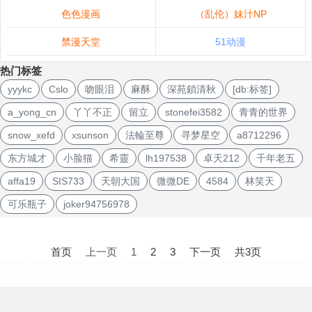
色色漫画
（乱伦）妹汁NP
禁漫天堂
51动漫
热门标签
yyykc
Cslo
吻眼泪
麻酥
深苑鎖清秋
[db:标签]
a_yong_cn
丫丫不正
留立
stonefei3582
青青的世界
snow_xefd
xsunson
法輪至尊
寻梦星空
a8712296
东方城才
小脸猫
希靈
lh197538
卓天212
千年老五
affa19
SIS733
天朝大国
微微DE
4584
林笑天
可乐瓶子
joker94756978
文
章
首页
上一页
1
2
3
下一页
共3页
导
航