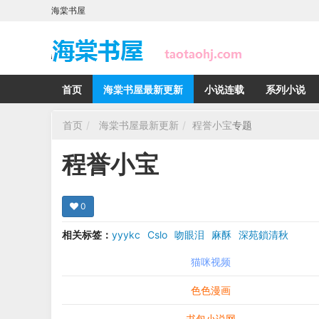
海棠书屋
首页
海棠书屋最新更新
小说连载
系列小说
首页
海棠书屋最新更新
程誉小宝
专题
程誉小宝
0
相关标签：
yyykc
Cslo
吻眼泪
麻酥
深苑鎖清秋
猫咪视频
色色漫画
书包小说网