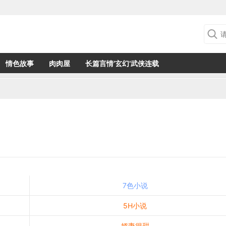
情色故事
肉肉屋
长篇言情‘玄幻’武侠连载
7色小说
5H小说
娇妻很甜