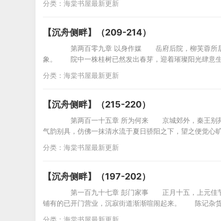
分类：
海棠书屋最新更新
【沉舟侧畔】（209-214）
第两百零九章 以身作媒 岳府后院，柳芙蓉所居
象。 院中一株桂树已然发出春芽，迎着璀璨阳光肆意
分类：
海棠书屋最新更新
【沉舟侧畔】（215-220）
第两百一十五章 所为何来 京城郊外，秦王别苑
气韵别具，仿佛一抹清水流于夏日骄阳之下，望之便觉心
分类：
海棠书屋最新更新
【沉舟侧畔】（197-202）
第一百九十七章 彭门家事 正月十五，上元佳节
铺有的已开门营业，沉寂街道渐渐喧闹起来。 陈记杂货
分类：
海棠书屋最新更新