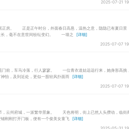
2025-07-21 19
正房。 正是正午时分，外面春日高悬，温热之意，隐隐已有夏日景
生长，毫不在意世间纷纭变幻。 一墙之
[详细]
2025-07-07 19
门前，车马冷落，行人寥寥。 一位青衣道姑远远行来，她身形高挑
旷神怡，及到近处，更似一股轻风扑面而
[详细]
2025-07-07 19
，云州府城，一派繁华景象。 天色将明，街上已然人头攒动，临街
铺刚刚打开门板，便有一个俊美女童飞
[详细]
2025-05-31 19