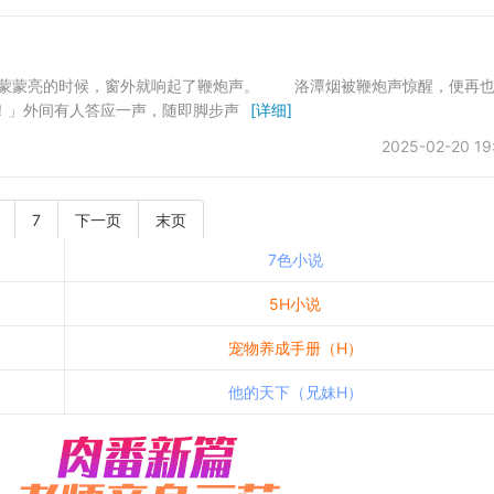
蒙亮的时候，窗外就响起了鞭炮声。 洛潭烟被鞭炮声惊醒，便再也
！」外间有人答应一声，随即脚步声
[详细]
2025-02-20 19
7
下一页
末页
7色小说
5H小说
宠物养成手册（H）
他的天下（兄妹H）