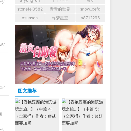
a_yong_cn
丫丫不正
留立
:51
stonefei3582
青青的世界
snow_xefd
xsunson
寻梦星空
a8712296
:51
，
:51
图文推荐
商
:51