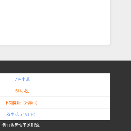
7色小说
5H小说
不知廉耻（出轨h）
双生花（1V1 H）
，我们将尽快予以删除。