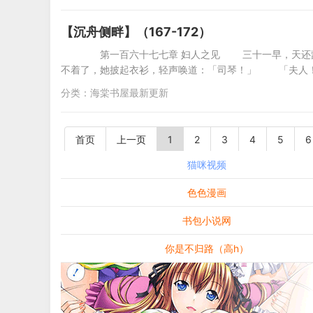
【沉舟侧畔】（167-172）
第一百六十七七章 妇人之见 三十一早，天还蒙
不着了，她披起衣衫，轻声唤道：「司琴！」 「夫人
分类：
海棠书屋最新更新
首页
上一页
1
2
3
4
5
6
猫咪视频
色色漫画
书包小说网
你是不归路（高h）