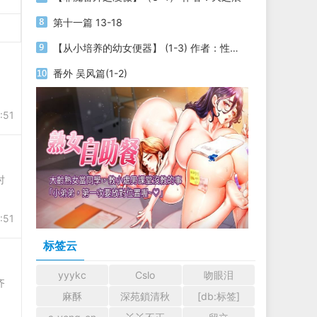
第十一篇 13-18
【从小培养的幼女便器】 (1-3) 作者：性yin
番外 吴风篇(1-2)
:51
时
:51
标签云
yyykc
Cslo
吻眼泪
齐
麻酥
深苑鎖清秋
[db:标签]