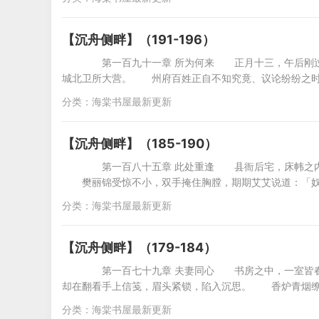
【沉舟侧畔】（191-196）
第一百九十一章 所为何来 正月十三，午后刚过
城北卫所大营。 州府百姓正自不知究竟、议论纷纷之时
分类：
海棠书屋最新更新
【沉舟侧畔】（185-190）
第一百八十五章 此处重逢 县衙后宅，床帏之内
樊丽锦受惊不小，双手掩住胸膛，期期艾艾说道：「奴
分类：
海棠书屋最新更新
【沉舟侧畔】（179-184）
第一百七十九章 夫妻同心 书房之中，一室皆春
却在翻看手上信笺，眉头紧锁，陷入沉思。 香炉青烟缭
分类：
海棠书屋最新更新