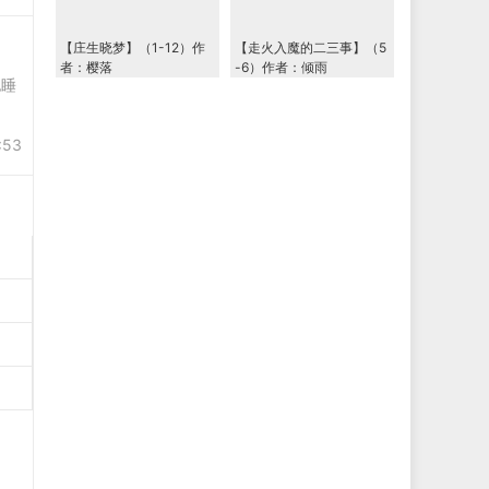
【庄生晓梦】（1-12）作
【走火入魔的二三事】（5
者：樱落
-6）作者：倾雨
睡
:53