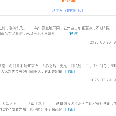
烟雨夜（校园H 1v1）
树，群莺乱飞。 与中原腹地不同，云州自古冬暖夏凉，不过刚进二
晚间偶尔有些微凉，已是再无冬日寒意。
[详细]
2025-08-26 19
，冬日并不如何寒冷，入春之后，更是一日暖过一日，正午时分，有
人家却仍要关好门窗睡觉，有那畏寒怕
[详细]
2025-07-29 19
大堂之上。 「威！武！」 两班衙役各持水火杀尾棍分列两侧，
服端坐团案之后，俊俏面容多了稀疏髭
[详细]