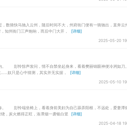
，数骑快马驰入云州，随后时间不大，州府衙门便有一骑驰出，直奔云
，知州衙门三声炮响，而后中门大开，
[详细]
2025-05-20 19
。 彭怜惊声发问，情不自禁坐起身来，看着樊丽锦眼神便冷冽如刀
……奴只是心中猜测，其实并无实据，
[详细]
2025-05-10 19
。 彭怜端坐椅上，看着身前美妇为自己舔弄阳根，不远处，爱妻潭
绕，炭火燃得正旺，洛潭烟一袭银白竖
[详细]
2025-04-18 19