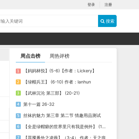
登录
注册
搜索
周点击榜
周热评榜
【妈妈林悦】(5-6)【作者：Lickery】
【绿帽兵王】 (6-10) 作者：lanhun
【武林沉沦 第三部】 (20-21)
第十一篇 26-32
丝袜的魅力 第三章 第二节 情趣用品测试
【全是绿帽癖的世界里只有我是例外】 (1-3) 作者：劫色司机
【罪魇番外之凌薇】（3-4） 作者：天之痕