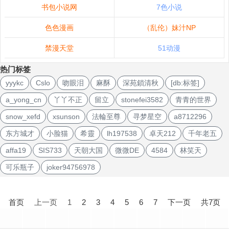
书包小说网
7色小说
色色漫画
（乱伦）妹汁NP
禁漫天堂
51动漫
热门标签
yyykc
Cslo
吻眼泪
麻酥
深苑鎖清秋
[db:标签]
a_yong_cn
丫丫不正
留立
stonefei3582
青青的世界
snow_xefd
xsunson
法輪至尊
寻梦星空
a8712296
东方城才
小脸猫
希靈
lh197538
卓天212
千年老五
affa19
SIS733
天朝大国
微微DE
4584
林笑天
可乐瓶子
joker94756978
文
章
首页
上一页
1
2
3
4
5
6
7
下一页
共7页
导
航