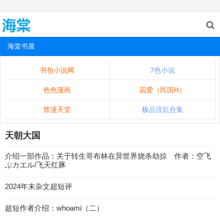
海棠书屋
书包小说网
7色小说
色色漫画
囚爱（民国H）
禁漫天堂
极品淫乱合集
天朝大国
介绍一部作品：关于转生哥布林在异世界烧杀劫掠 作者：空飞
ぶカエル/飞天红豚
2024年末杂文超短评
超短作者介绍：whoami（二）