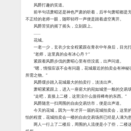
风爵打趣的笑道。
前半句话萧昭还是神色严肃的听着，后半句萧昭都是无
不正经的老师一眼，随即轻哼一声便是踏着虚空离开。
风爵苦笑的摇了摇头，立刻跟上。
……
花城。
一老一少，玄衣少女全程紧跟在青衣中年身后，目光打
“老师，这里真的会有冰心丹？”
紧跟着风爵步伐的萧昭心里有些没底，出声问道。
“嗯，情报应该不会有问题，花城最近的拍卖会有神秘
所需之物。”
风爵缓步踏入花城最大的拍卖行，淡淡出声。
萧昭紧紧跟上，进入一座偌大的宛如城堡一般的交易
“走吧，直接上二楼，这里没什么值得稀奇的东西。”
风爵随意一扫周围的自由交易坊市，便是出声道。
今天的花城，因为一年才开一届的花城拍卖会，这里的
怕的程度，花城拍卖会一楼的自由交易场所已经是人满为
两人一行上了二楼后，周围的人流便是小了些，二楼这