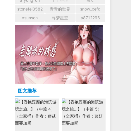
a_yong_cn
丫丫不正
留立
stonefei3582
青青的世界
snow_xefd
xsunson
寻梦星空
a8712296
图文推荐