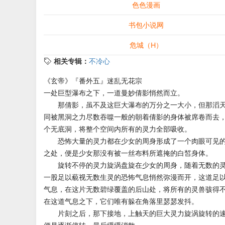
色色漫画
书包小说网
危城（H）
相关专辑：
不冷心
《玄帝》『番外五』迷乱无花宗
一处巨型瀑布之下，一道曼妙倩影悄然而立。
那倩影，虽不及这巨大瀑布的万分之一大小，但那滔天
同被黑洞之力尽数吞噬一般的朝着倩影的身体被席卷而去
个无底洞，将整个空间内所有的灵力全部吸收。
恐怖大量的灵力都在少女的周身形成了一个肉眼可见的
之处，便是少女那没有被一丝布料所遮掩的白皙身体。
旋转不停的灵力旋涡盘旋在少女的周身，随着无数的灵
一股足以藐视无数生灵的恐怖气息悄然弥漫而开，这道足
气息，在这片无数碧绿覆盖的后山处，将所有的灵兽骇得
在这道气息之下，它们唯有躲在角落里瑟瑟发抖。
片刻之后，那下接地，上触天的巨大灵力旋涡旋转的速