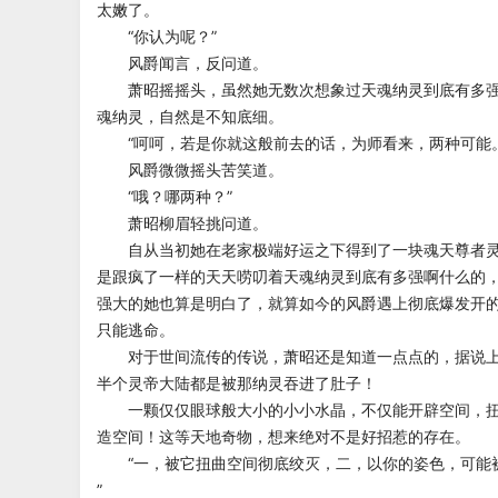
太嫩了。
“你认为呢？”
风爵闻言，反问道。
萧昭摇摇头，虽然她无数次想象过天魂纳灵到底有多强
魂纳灵，自然是不知底细。
“呵呵，若是你就这般前去的话，为师看来，两种可能。
风爵微微摇头苦笑道。
“哦？哪两种？”
萧昭柳眉轻挑问道。
自从当初她在老家极端好运之下得到了一块魂天尊者灵
是跟疯了一样的天天唠叨着天魂纳灵到底有多强啊什么的
强大的她也算是明白了，就算如今的风爵遇上彻底爆发开
只能逃命。
对于世间流传的传说，萧昭还是知道一点点的，据说上
半个灵帝大陆都是被那纳灵吞进了肚子！
一颗仅仅眼球般大小的小小水晶，不仅能开辟空间，扭
造空间！这等天地奇物，想来绝对不是好招惹的存在。
“一，被它扭曲空间彻底绞灭，二，以你的姿色，可能
”