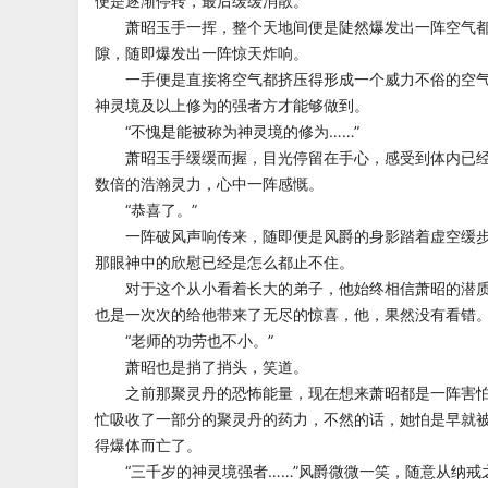
便是逐渐停转，最后缓缓消散。
萧昭玉手一挥，整个天地间便是陡然爆发出一阵空气都
隙，随即爆发出一阵惊天炸响。
一手便是直接将空气都挤压得形成一个威力不俗的空气
神灵境及以上修为的强者方才能够做到。
“不愧是能被称为神灵境的修为……”
萧昭玉手缓缓而握，目光停留在手心，感受到体内已经
数倍的浩瀚灵力，心中一阵感慨。
“恭喜了。”
一阵破风声响传来，随即便是风爵的身影踏着虚空缓步
那眼神中的欣慰已经是怎么都止不住。
对于这个从小看着长大的弟子，他始终相信萧昭的潜质
也是一次次的给他带来了无尽的惊喜，他，果然没有看错
“老师的功劳也不小。”
萧昭也是捎了捎头，笑道。
之前那聚灵丹的恐怖能量，现在想来萧昭都是一阵害怕
忙吸收了一部分的聚灵丹的药力，不然的话，她怕是早就
得爆体而亡了。
“三千岁的神灵境强者……”风爵微微一笑，随意从纳戒