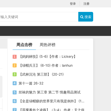
登录
注册
搜索
周点击榜
周热评榜
【妈妈林悦】(5-6)【作者：Lickery】
【绿帽兵王】 (6-10) 作者：lanhun
【武林沉沦 第三部】 (20-21)
第十一篇 26-32
丝袜的魅力 第三章 第二节 情趣用品测试
【全是绿帽癖的世界里只有我是例外】 (1-3) 作者：劫色司机
【罪魇番外之凌薇】（3-4） 作者：天之痕