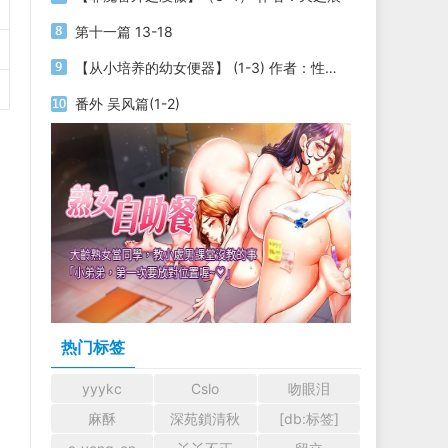
第十一篇 13-18
【从小培养的幼女便器】 (1-3) 作者：性yin
番外 吴风篇(1-2)
热门标签
yyykc
Cslo
吻眼泪
麻酥
深苑鎖清秋
[db:标签]