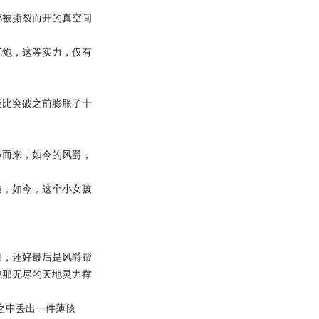
被撕裂而开的真空间
炮，这等实力，仅有
比突破之前膨胀了十
而来，如今的风爵，
，如今，这个小女孩
。
，还好最后是风爵帮
被那无尽的天地灵力撑
之中丢出一件薄毯