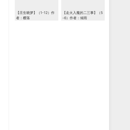
【庄生晓梦】（1-12）作
【走火入魔的二三事】（5
者：樱落
-6）作者：倾雨