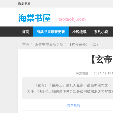
海棠书屋
首页
海棠书屋最新更新
小说连载
系列小说
首页
海棠书屋最新更新
【玄帝番外】（二）
【玄帝
海棠书屋
2024-12-15 1
《玄帝》『番外五』迷乱无花宗一处巨型瀑布之
大小，但那滔天般的强悍灵力却是如同被黑洞之力尽数
猫咪视频