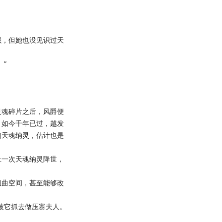
，但她也没见识过天
”
魂碎片之后，风爵便
，如今千年已过，越发
的天魂纳灵，估计也是
一次天魂纳灵降世，
曲空间，甚至能够改
被它抓去做压寨夫人。