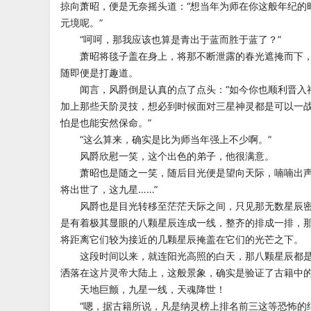
掠向萧昭，便是无奈摇头道：“想当年为师在你这般年纪的
元境呢。”
“呵呵，那我应该也算是青出于蓝而胜于蓝了？”
萧昭将毯子盖在身上，将那不断泄露的春光遮掩而下，
随即便是打趣道。
闻言，风爵倒是认真的点了点头：“如今你也顺利晋入
加上那些天阶灵技，想必到时候面对三星神灵都是可以一
怕是也能安然保命。”
“这么算来，确实是比为师当年强上不少啊。”
风爵欣慰一笑，这个出色的弟子，他很满意。
萧昭也是随之一笑，随后目光便是望向天际，喃喃出声
将出世了，这九星……”
风爵也是目光转移至茫茫天际之间，只见那无数星辰密
是有着极其显眼的八颗星辰连成一线，整齐的排成一排，
将距离它们较为接近的几颗星辰掩盖在它们的光芒之下。
这段时间以来，就连阳光高照的白天，那八颗星辰都是
洒落在这片灵帝大陆上，这般景象，确实是验证了古籍中
天地巨颤，九星一线，天魂降世！
“嗯，据古籍所说，凡是纳灵榜上排名前三这等恐怖的