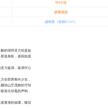
5H小说
娇妻很甜
烟雨夜（校园H 1v1）
般的强悍灵力却是如
，那道身影，就宛如是
灵力旋涡，旋涡中心
力全部席卷向少女，
以撼动山峦茂林的可怕
不敢发出丝毫的声响，
度逐渐的放缓，随后