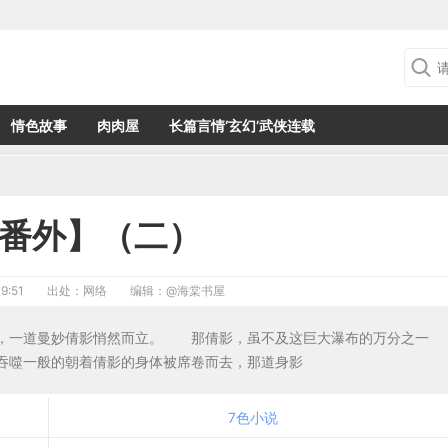
情色故事
肉肉屋
长篇言情‘玄幻’武侠连载
番外】（二）
9:51
出处：网络
编辑：
@海棠书屋
下，一道曼妙倩影悄然而立。 那倩影，虽不及这巨大瀑布的万分之一
吞噬一般的朝着倩影的身体被席卷而去，那道身影
7色小说