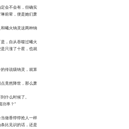
定会不会有，但确实
萧琳前辈，便是她们萧
和曦火纳灵这两种纳
是，自从吞噬过曦火
便是只涨了十星，也就
的传说级纳灵，就算
点竟然降世，那么萧
到什么时候了。
功率？”
当做香饽饽抢人一样
油条比见识的话，还是