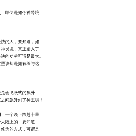
，即便是如今神爵境
快的人，要知道，如
了神灵境，真正踏入了
墨诀的功劳可谓是最大。
墨诀却是拥有着与这
是会飞跃式的飙升，
夜之间飙升到了神王境！
，一个晚上跨越十星
帝大陆上的，要知道，
升修为的方式，可谓是