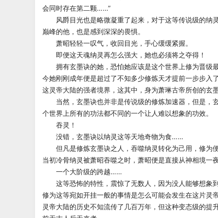
会同时存在第二颗……”
风爵目光也是略微凝重了起来，对于这等传说级的纳灵
巅峰的他，也是感到深深的畏惧。
萧昭轻轻一叹气，收回目光，手心缓缓紧握。
即便这天魂纳灵再怎么强大，她也必须将之夺得！
拥有玄墨诀的她，恐怕她应该是这个世界上修为晋级最
今她刚刚成年便是超过了不知多少修炼天才提前一步步入
这灵帝大陆的强者境界，这其中，身为萧琳古帝所创的玄
当然，玄墨诀也并非是传说级的修炼加速器，但是，玄
个世界上所有的功法都不同的一个让人难以想象的功效。
吞灵！
没错，玄墨诀以纳灵这等天地奇物为食……
但凡是修炼玄墨诀之人，吞噬纳灵转化为己用，修为便
当初冷骨纳灵被萧昭吞噬之时，萧昭便是直接从神相境一
一个大阶级的跨越……
这等恐怖的特性，震惊了无数人，因为没人能够想象到
修为这等宛如开挂一般的事情是怎么可能会发生在这片灵
灵帝大陆的历史不知流传了几百万年，但这种变态级的提