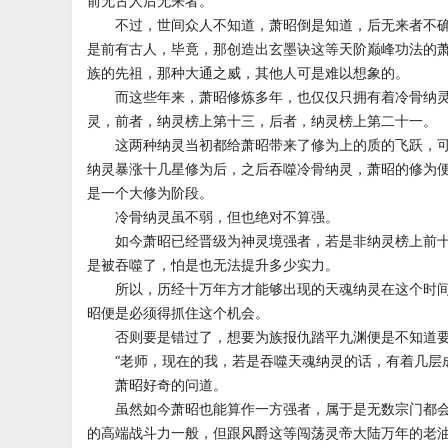
前无古人后无来者。
不过，世间众人不知道，萧昭倒是知道，后无来者不确
是前有古人，毕竟，那创造出玄墨诀这等天阶巅峰功法的
族的先祖，那种大通之威，其他人可是难以想象的。
而这些年来，萧昭修炼多年，也仅仅只拥有着冷骨纳灵
灵，前者，纳灵榜上第十三，后者，纳灵榜上第二十一。
这两种纳灵当初都给萧昭带来了修为上的质的飞跃，可
纳灵暴涨十几星修为后，之后吞噬冷骨纳灵，萧昭的修为
是一个大修为阶段。
冷骨纳灵虽不弱，但也绝对不算强。
如今萧昭已经晋级为神灵境强者，若是非纳灵榜上前十
是被吞噬了，怕是也无法提升多少实力。
所以，历经十万年方才能够出现的天魂纳灵在这个时间
昭便是必须得抓住这个机会。
否则要是错过了，想要为族报仇踏平九渊便是不知道要
“老师，现在的我，若是吞噬天魂纳灵的话，有着几层成
萧昭好奇的问道。
虽然如今萧昭也能算作一方强者，属于是无数宗门都会
的高端战斗力一般，但跟风爵这等闯荡灵帝大陆万年的老