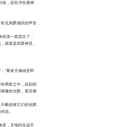
时候，还在冲击着神
听见风爵感叹的声音，
神灵境一星层次了，
战，就算是四星神灵，
：“看来天魂纳灵即
布黑暗之中，此刻却
那璀璨的光辉，甚至都
不断的将它们的光辉
的传说。
纳灵，天地间永远不