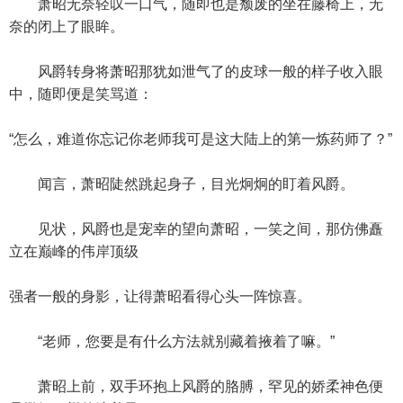
萧昭无奈轻叹一口气，随即也是颓废的坐在藤椅上，无
奈的闭上了眼眸。
风爵转身将萧昭那犹如泄气了的皮球一般的样子收入眼
中，随即便是笑骂道：
“怎么，难道你忘记你老师我可是这大陆上的第一炼药师了？”
闻言，萧昭陡然跳起身子，目光炯炯的盯着风爵。
见状，风爵也是宠幸的望向萧昭，一笑之间，那仿佛矗
立在巅峰的伟岸顶级
强者一般的身影，让得萧昭看得心头一阵惊喜。
“老师，您要是有什么方法就别藏着掖着了嘛。”
萧昭上前，双手环抱上风爵的胳膊，罕见的娇柔神色便