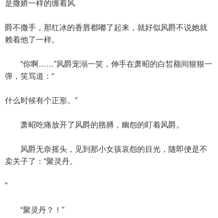
是撒娇一样的缠着风
爵不撒手，那红冰的香唇都嘟了起来，就好似风爵不说她就
赖着他了一样。
“你啊……”风爵宠溺一笑，伸手在萧昭的白皙额间狠狠一
弹，笑骂道：“
什么时候有个正形。”
萧昭吃痛放开了风爵的胳膊，幽怨的盯着风爵。
风爵无奈摇头，见到那小女孩哀怨的目光，随即便是不
卖关子了：“聚灵丹。
”
“聚灵丹？！”