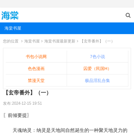
海棠书屋
您的位置
海棠书屋
海棠书屋最新更新
【玄帝番外】（一）
书包小说网
7色小说
色色漫画
囚爱（民国H）
禁漫天堂
极品淫乱合集
【玄帝番外】（一）
发布:2024-12-15 19:51
〖前倾要提〗
天魂纳灵：纳灵是天地间自然诞生的一种聚天地灵力的