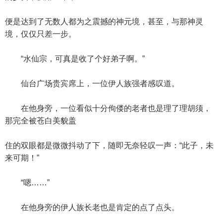
便是达到了无数人都为之震撼的神元境，甚至，与那神灵
境，仅仅只差一步。
“水仙宗，可真是收了个好弟子啊。”
仙台广场贵宾席上，一位伊人族强者感叹道。
在他身旁，一位看似十分佝偻的老者也是理了理胡须，
那完全被苍白美貌盖
住的双眼都是微微抖动了下，随即无奈轻叹一声：“此子，未
来可期！”
“嗯……”
在他身旁的伊人族长老也是肯定的点了点头。