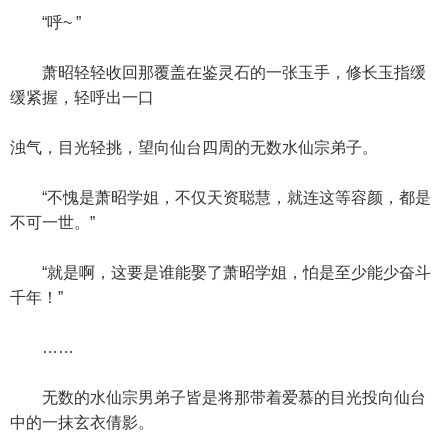
“呼~ ”
萧昭轻轻收回那覆盖在鉴灵石的一张玉手，修长玉指缓
缓紧握，轻呼出一口
浊气，目光轻挑，望向仙台四周的无数水仙宗弟子。
“不愧是萧昭学姐，不仅天资聪慧，就连这等容颜，都是
不可一世。”
“就是啊，这要是谁能娶了萧昭学姐，怕是至少能少奋斗
千年！”
……
无数的水仙宗男弟子皆是将那带着爱慕的目光投向仙台
中的一抹玄衣倩影。