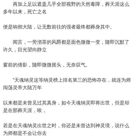
再加上足以遮盖几乎全部视野的天然毒障，葬天涯这么
多年以来，死亡之名
便是响彻大陆，让无数前往的强者最终都葬身其中。
闻言，一旁沏茶的风爵都是面色微微一变，随即沉默了
许久，目光望向静立
窗前的倩影，随即微微摇头，无奈叹气。
“天魂纳灵这等纳灵榜上排名第三的恐怖存在，就连为师
闯荡灵帝大陆万年
以来都是未曾见过其真身，如今天魂纳灵即将出世，但是却
是在那葬天涯，唉，
若是在天魂纳灵出世之时，你还是未曾达到神灵境，说什么
为师都是不会让你去