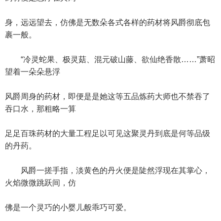
身，远远望去，仿佛是无数朵各式各样的药材将风爵彻底包
裹一般。
“冷灵蛇果、极灵菇、混元破山藤、欲仙绝香散……”萧昭
望着一朵朵悬浮
风爵周身的药材，即便是是她这等五品炼药大师也不禁吞了
吞口水，那粗略一算
足足百珠药材的大量工程足以可见这聚灵丹到底是何等品级
的丹药。
风爵一搓手指，淡黄色的丹火便是陡然浮现在其掌心，
火焰微微跳跃间，仿
佛是一个灵巧的小婴儿般乖巧可爱。