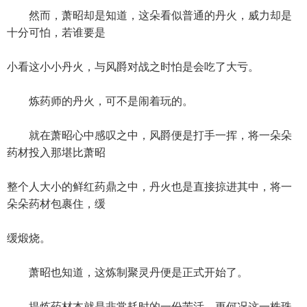
然而，萧昭却是知道，这朵看似普通的丹火，威力却是
十分可怕，若谁要是
小看这小小丹火，与风爵对战之时怕是会吃了大亏。
炼药师的丹火，可不是闹着玩的。
就在萧昭心中感叹之中，风爵便是打手一挥，将一朵朵
药材投入那堪比萧昭
整个人大小的鲜红药鼎之中，丹火也是直接掠进其中，将一
朵朵药材包裹住，缓
缓煅烧。
萧昭也知道，这炼制聚灵丹便是正式开始了。
提炼药材本就是非常耗时的一份苦活，更何况这一株珠