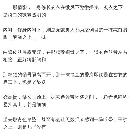
那倩影，一身修长玄衣在微风下微微摇曳，玄衣之下，
是淡白的微微透明的
内衬，修身内衬下，则是无数男人都为之侧目的一抹纯白裹
胸，酥胸之上，一抹
白皙皮肤展露无疑，在那精致锁骨之下，一道玄色丝带左右
相接，正好将酥胸和
那精致的锁骨隔离而开，那一抹笔直的香肩即便是在玄衣的
遮盖下，也是尽显妖
娆高贵，修长玉颈上一抹玄色颈带环绕之间，一粒青色链坠
悬挂其上，若是细细
望去那青色吊坠，甚至都会让无数强者感到一阵眩晕，玉颈
之上，则是几乎没有