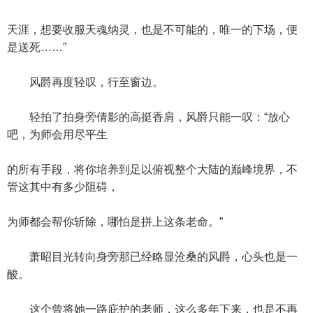
天涯，想要收服天魂纳灵，也是不可能的，唯一的下场，便
是送死……”
风爵再度轻叹，行至窗边。
轻拍了拍身旁倩影的高挺香肩，风爵只能一叹：“放心
吧，为师会用尽平生
的所有手段，将你培养到足以俯视整个大陆的巅峰境界，不
管这其中有多少阻碍，
为师都会帮你斩除，哪怕是拼上这条老命。”
萧昭目光转向身旁那已经略显沧桑的风爵，心头也是一
酸。
这个曾将她一路庇护的老师，这么多年下来，也是不再