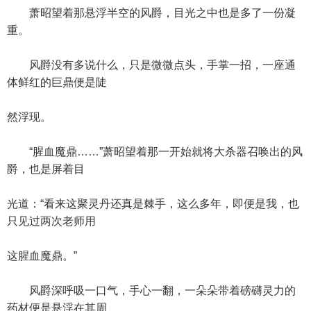
萧昭望着那悬浮半空的风爵，目光之中也是多了一份凝
重。
风爵没有多说什么，只是微微点头，手掌一招，一座通
体鲜红的巨鼎便是陡
然浮现。
“腥血魔鼎……”萧昭望着那一开始就将大杀器召唤出的风
爵，也是屏着目
光道：“看来这聚灵丹还真是棘手，这么多年，即便是我，也
只见过两次老师用
这腥血魔鼎。”
风爵深呼吸一口气，手心一翻，一朵朵带着磅礴灵力的
药材便是悬浮在其周