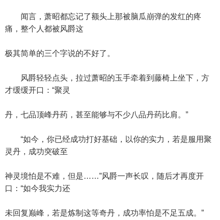
闻言，萧昭都忘记了额头上那被脑瓜崩弹的发红的疼
痛，整个人都被风爵这
极其简单的三个字说的不好了。
风爵轻轻点头，拉过萧昭的玉手牵着到藤椅上坐下，方
才缓缓开口：“聚灵
丹，七品顶峰丹药，甚至能够与不少八品丹药比肩。”
“如今，你已经成功打好基础，以你的实力，若是服用聚
灵丹，成功突破至
神灵境怕是不难，但是……”风爵一声长叹，随后才再度开
口：“如今我实力还
未回复巅峰，若是炼制这等奇丹，成功率怕是不足五成。”