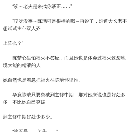
“诶～老夫是来找你谈正……”
“哎呀没事～陈璃可是很棒的哦～再说了，难道大长老不
想试试主仆双人齐
上阵么？”
陈楚心生怕福火不答应，而且她也是体会过福火这裂地
境大能的精液的人，
她自然也是着急把福火往陈璃怀里推。
毕竟陈璃只要突破到玄修中期，那对她来说也是好处多
多，不比她自己突破
到玄修中期好处少多少。
“诶不是……丫头……”