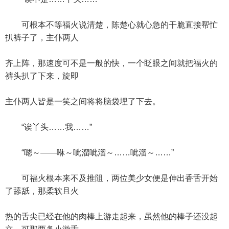
可根本不等福火说清楚，陈楚心就心急的干脆直接帮忙
扒裤子了，主仆两人
齐上阵，那速度可不是一般的快，一个眨眼之间就把福火的
裤头扒了下来，旋即
主仆两人皆是一笑之间将将脑袋埋了下去。
“诶丫头……我……”
“嗯～——咻～呲溜呲溜～……呲溜～……”
可福火根本来不及推阻，两位美少女便是伸出香舌开始
了舔舐，那柔软且火
热的舌尖已经在他的肉棒上游走起来，虽然他的棒子还没起