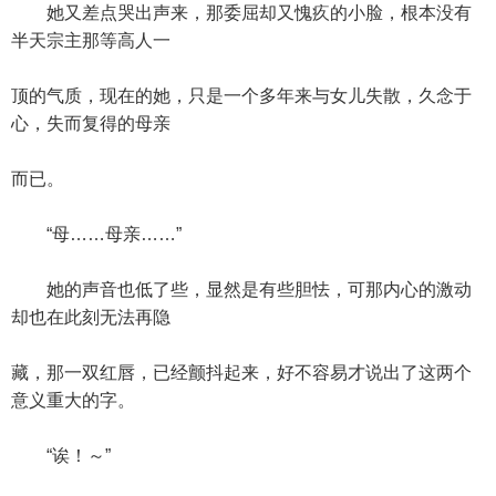
她又差点哭出声来，那委屈却又愧疚的小脸，根本没有
半天宗主那等高人一
顶的气质，现在的她，只是一个多年来与女儿失散，久念于
心，失而复得的母亲
而已。
“母……母亲……”
她的声音也低了些，显然是有些胆怯，可那内心的激动
却也在此刻无法再隐
藏，那一双红唇，已经颤抖起来，好不容易才说出了这两个
意义重大的字。
“诶！～”