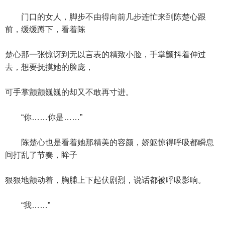
门口的女人，脚步不由得向前几步连忙来到陈楚心跟
前，缓缓蹲下，看着陈
楚心那一张惊讶到无以言表的精致小脸，手掌颤抖着伸过
去，想要抚摸她的脸庞，
可手掌颤颤巍巍的却又不敢再寸进。
“你……你是……”
陈楚心也是看着她那精美的容颜，娇躯惊得呼吸都瞬息
间打乱了节奏，眸子
狠狠地颤动着，胸脯上下起伏剧烈，说话都被呼吸影响。
“我……”