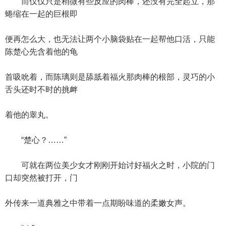
而仅仅只是稍微有些反应的肉棒，还没有完全起立，那
蜷缩在一起的巨根即
便再怎么大，也无法让两个小脑袋贴在一起帮他口活，只能
陈楚心先含着他的龟
首吸吮着，而陈璃则是舔舐着福火那肉棒的根部，灵巧的小
舌头还时不时的挑衅
着他的睾丸。
“楚心？……”
可就在两位美少女才刚刚开始讨好福火之时，小院的门
口却突然被打开，门
外传来一道典雅之中带着一点期盼味道的柔嫩女声。