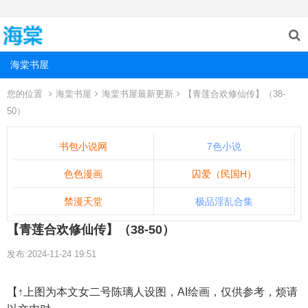
海棠书屋
您的位置
海棠书屋
海棠书屋最新更新
【青莲合欢修仙传】（38-
50）
书包小说网
7色小说
色色漫画
囚爱（民国H）
禁漫天堂
极品淫乱合集
【青莲合欢修仙传】（38-50）
发布:2024-11-24 19:51
【↑上图为本文女二号陈璃人设图，AI绘画，仅供参考，烦请