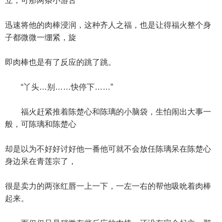
立，可那两条小游舌
迅速将他的肉棒浸润，这种齐人之福，也是让得福火整个身
子都微微一绷紧，旋
即肉棒也是有了反应的跳了跳。
“丫头…别……快停下……”
福火赶紧推着陈楚心和陈璃的小脑袋，生怕闹出大事一
般，可陈璃和陈楚心
却是以为不好好讨好他一番他可就不会放任陈璃呆在陈楚心
身边呆在青莲宗了，
很是卖力的两张红唇一上一下，一左一右的帮他吸吮着肉棒
起来。