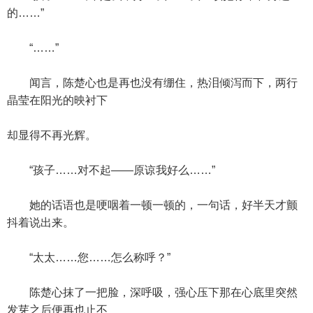
的……”
“……”
闻言，陈楚心也是再也没有绷住，热泪倾泻而下，两行
晶莹在阳光的映衬下
却显得不再光辉。
“孩子……对不起——原谅我好么……”
她的话语也是哽咽着一顿一顿的，一句话，好半天才颤
抖着说出来。
“太太……您……怎么称呼？”
陈楚心抹了一把脸，深呼吸，强心压下那在心底里突然
发芽之后便再也止不