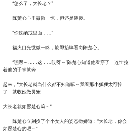
“怎么了，大长老？”
陈楚心心里微微一惊，但还是装傻。
“你这纳戒里面……”
福火目光微微一眯，旋即抬眸看向陈楚心。
“嘿嘿～……这……哎呀～”陈楚心知道他看穿了，连忙拉
着他的手掌就奔
起来，“大长老就当什么都不知道嘛～我看那小狐狸太可怜
了，就收她做灵宠，
大长老就如愿楚心嘛～”
陈楚心立刻换了个小女人的姿态撒娇道：“大长老，你会
如愿楚心的吧～”