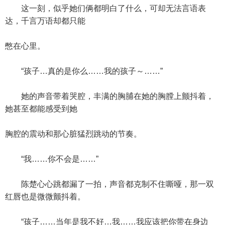
这一刻，似乎她们俩都明白了什么，可却无法言语表
达，千言万语却都只能
憋在心里。
“孩子…真的是你么……我的孩子～……”
她的声音带着哭腔，丰满的胸脯在她的胸膛上颤抖着，
她甚至都能感受到她
胸腔的震动和那心脏猛烈跳动的节奏。
“我……你不会是……”
陈楚心心跳都漏了一拍，声音都克制不住嘶哑，那一双
红唇也是微微颤抖着。
“孩子……当年是我不好…我……我应该把你带在身边