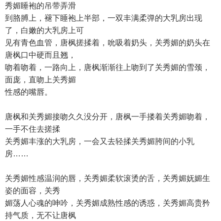
秀媚睡袍的吊带弄滑
到胳膊上，褪下睡袍上半部，一双丰满柔弹的大乳房出现
了，白嫩的大乳房上可
见有青色血管，唐枫搓揉着，吮吸着奶头，关秀媚的奶头在
唐枫口中硬而且翘，
吻着吻着，一路向上，唐枫渐渐往上吻到了关秀媚的雪颈，
面庞，直吻上关秀媚
性感的嘴唇。
唐枫和关秀媚接吻久久没分开，唐枫一手搂着关秀媚吻着，
一手不住去搓揉
关秀媚丰涨的大乳房，一会又去轻揉关秀媚胯间的小乳
房……
关秀媚性感温润的唇，关秀媚柔软滚烫的舌，关秀媚妩媚生
姿的面容，关秀
媚荡人心魂的呻吟，关秀媚成熟性感的诱惑，关秀媚高贵矜
持气质，无不让唐枫