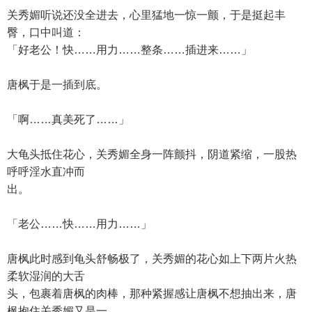
关秀媚听说还没全进去，心里猛地一惊一颤，于是挺起丰
臀，口中叫道：
「好老公！快……用力……整条……插进来……」
唐枫于是一插到底。
「啊……真美死了……」
大龟头抵住花心，关秀媚全身一阵颤抖，阴道紧缩，一股热
呼呼淫水直冲而
出。
「老公……快……用力……」
唐枫此时感到龟头舒畅极了，关秀媚的花心如上下两片火热
柔软湿润的大舌
头，包裹着唐枫的肉棒，那种紧握感让唐枫不想抽出来，唐
枫抱住关秀媚又是一