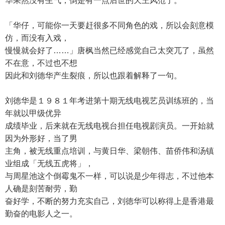
华果然没有生气，倒是有一点后世的天王风范了。
「华仔，可能你一天要赶很多不同角色的戏，所以会刻意模
仿，而没有入戏，
慢慢就会好了……」唐枫当然已经感觉自己太突兀了，虽然
不在意，不过也不想
因此和刘德华产生裂痕，所以也跟着解释了一句。
刘徳华是１９８１年考进第十期无线电视艺员训练班的，当
年就以甲级优异
成绩毕业，后来就在无线电视台担任电视剧演员。一开始就
因为外形好，当了男
主角，被无线重点培训，与黄日华、梁朝伟、苗侨伟和汤镇
业组成「无线五虎将」，
与周星池这个倒霉鬼不一样，可以说是少年得志，不过他本
人确是刻苦耐劳，勤
奋好学，不断的努力充实自己，刘徳华可以称得上是香港最
勤奋的电影人之一。