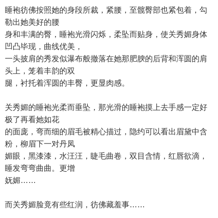
睡袍彷佛按照她的身段所裁，紧腰，至髋臀部也紧包着，勾
勒出她美好的腰
身和丰满的臀，睡袍光滑闪烁，柔坠而贴身，使关秀媚身体
凹凸毕现，曲线优美，
一头披肩的秀发似瀑布般撤落在她那肥腴的后背和浑圆的肩
头上，笼着丰韵的双
腿，衬托着浑圆的丰臀，更显肉感。
关秀媚的睡袍光柔而垂坠，那光滑的睡袍摸上去手感一定好
极了再看她如花
的面庞，弯而细的眉毛被精心描过，隐约可以看出眉黛中含
粉，柳眉下一对丹凤
媚眼，黑漆漆，水汪汪，睫毛曲卷，双目含情，红唇欲滴，
睡发弯弯曲曲。更增
妩媚……
而关秀媚脸竟有些红润，彷佛藏羞事……