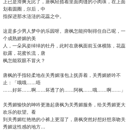
上已是滑爽无比了，唐枫轻捻着里面肉缝的小肉珠，在上面
划着圆圈，尔后，中
指探进那水涟涟的花蕊之中。
这是多少男人梦中的乐园呀。唐枫怎能抑制得住自己呢，一
个成熟娇媚的美
人，一朵风姿绰绰的牡丹，此时在唐枫面前玉体横陈，花蕊
欲露，花蜜长流，唐
枫怎能双眼不冒火？
唐枫的手指轻柔地在关秀媚涨包上抚弄着，关秀媚娇吟不
止：「哦哦……唔
……好坏……啊……坏透了的……阿枫……哦……啊……」
关秀媚愉快的呻吟更激起唐枫为关秀媚服务，给关秀媚更大
欢乐的欲望。看
到关秀媚红艳艳的小裤上更湿了，唐枫突然好想好想亲吻关
秀媚这性感的地方…