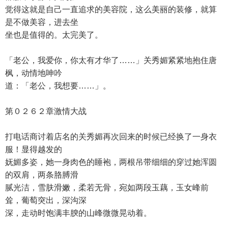
觉得这就是自己一直追求的美容院，这么美丽的装修，就算
是不做美容，进去坐
坐也是值得的。太完美了。
「老公，我爱你，你太有才华了……」关秀媚紧紧地抱住唐
枫，动情地呻吟
道：「老公，我想要……」。
第０２６２章激情大战
打电话商讨着店名的关秀媚再次回来的时候已经换了一身衣
服！显得越发的
妩媚多姿，她一身肉色的睡袍，两根吊带细细的穿过她浑圆
的双肩，两条胳膊滑
腻光洁，雪肤滑嫩，柔若无骨，宛如两段玉藕，玉女峰前
耸，葡萄突出，深沟深
深，走动时饱满丰腴的山峰微微晃动着。