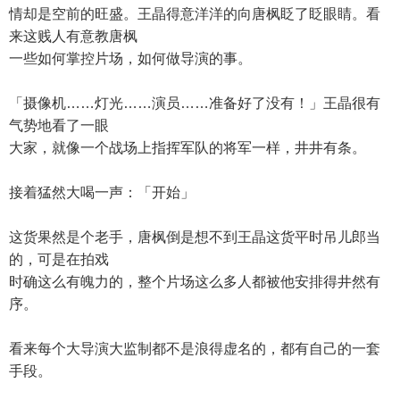
情却是空前的旺盛。王晶得意洋洋的向唐枫眨了眨眼睛。看
来这贱人有意教唐枫
一些如何掌控片场，如何做导演的事。
「摄像机……灯光……演员……准备好了没有！」王晶很有
气势地看了一眼
大家，就像一个战场上指挥军队的将军一样，井井有条。
接着猛然大喝一声：「开始」
这货果然是个老手，唐枫倒是想不到王晶这货平时吊儿郎当
的，可是在拍戏
时确这么有魄力的，整个片场这么多人都被他安排得井然有
序。
看来每个大导演大监制都不是浪得虚名的，都有自己的一套
手段。