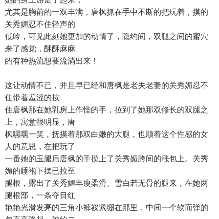
尤其是胸前的一双丰满，唐枫抓在手中不断的把玩着，摸的
关秀媚忍不住轻声的
低吟，可见此刻她更加的动情了，隐约间，双腿之间的蜜穴
来了感觉，酥酥麻麻
的有种热流想要流淌出来！
这让动情不已，并且早已经和唐枫是老夫老妻的关秀媚忍不
住带着羞涩的按
住唐枫那在她乳房上作怪的手，拉到了她那双修长的双腿之
上，寓意很明显，唐
枫嘿嘿一笑，抚摸着那双白嫩的大腿，也顺着这个性感的女
人的意思，在把玩了
一番她的玉腿后唐枫的手摸上了关秀媚胯间的涨包上。关秀
媚的睡袍下摆已拉至
腿根，露出了关秀媚丰瘦柔滑、雪白若无骨的腿来，在她两
腿根部，一条夺目红
艳艳光滑发亮的三角小裤衩紧绷在那里，中间一个软而弹的