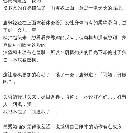
包高高隆起，被约二
指多宽的裤衩挡住了，而裤衩上面，竟是一条长长的湿痕。
唐枫轻轻在上面擦着体会着那女性身体特有的柔软滑润，过
了好一会儿，唐
枫抬起头来，想看看关秀媚的反应，但唐枫却没有想到，关
秀媚可能因为这般的
渴望和主动有点羞耻，所以在唐枫灼热的目光下却偏过了头
去，不敢看唐枫。
这让唐枫更加的心动了，摸了一会，唐枫道：「阿媚，舒服
吗？」
关秀媚转过头来，媚目含春，嗔道：「不说好不好……好羞
人，阿枫，我，
我忍不住了，别逗我了。」
关秀媚确实觉得很羞涩，也觉得自己刚才的动作有点放浪