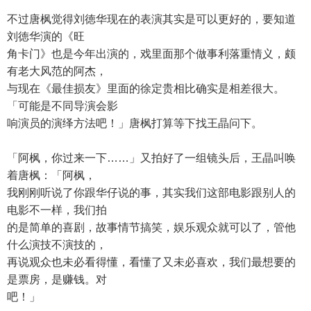
不过唐枫觉得刘徳华现在的表演其实是可以更好的，要知道
刘徳华演的《旺
角卡门》也是今年出演的，戏里面那个做事利落重情义，颇
有老大风范的阿杰，
与现在《最佳损友》里面的徐定贵相比确实是相差很大。
「可能是不同导演会影
响演员的演绎方法吧！」唐枫打算等下找王晶问下。
「阿枫，你过来一下……」又拍好了一组镜头后，王晶叫唤
着唐枫：「阿枫，
我刚刚听说了你跟华仔说的事，其实我们这部电影跟别人的
电影不一样，我们拍
的是简单的喜剧，故事情节搞笑，娱乐观众就可以了，管他
什么演技不演技的，
再说观众也未必看得懂，看懂了又未必喜欢，我们最想要的
是票房，是赚钱。对
吧！」