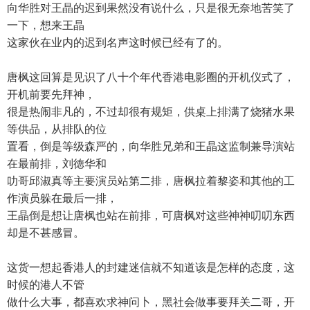
向华胜对王晶的迟到果然没有说什么，只是很无奈地苦笑了
一下，想来王晶
这家伙在业内的迟到名声这时候已经有了的。
唐枫这回算是见识了八十个年代香港电影圈的开机仪式了，
开机前要先拜神，
很是热闹非凡的，不过却很有规矩，供桌上排满了烧猪水果
等供品，从排队的位
置看，倒是等级森严的，向华胜兄弟和王晶这监制兼导演站
在最前排，刘徳华和
叻哥邱淑真等主要演员站第二排，唐枫拉着黎姿和其他的工
作演员躲在最后一排，
王晶倒是想让唐枫也站在前排，可唐枫对这些神神叨叨东西
却是不甚感冒。
这货一想起香港人的封建迷信就不知道该是怎样的态度，这
时候的港人不管
做什么大事，都喜欢求神问卜，黑社会做事要拜关二哥，开