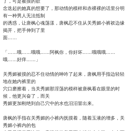
了，可是被摸的欲
念迭起的她真的想要了，那动情的模样和赤裸裸的话里分明
有一种男人无法抵制
的诱惑，让唐枫心魂荡漾，唐枫忍不住从关秀媚小裤衩边缘
揭开，把手伸到了里
面……
「……哦……哦哦……阿枫你，你好坏……哦哦哦……
哦……好痒……」
关秀媚被摸的忍不住动情的呻吟了起来，唐枫用手指边轻轻
地在她内裤里的
穴口磨擦着，当关秀媚那淫荡的模样被唐枫看在眼里的时
候，他更兴奋了，而关
秀媚更加刚绝到自己穴中的水也汨汨冒出来。
唐枫的手指在关秀媚的小裤内抚摸着，随着玉液的增多，关
秀媚小裤内的包