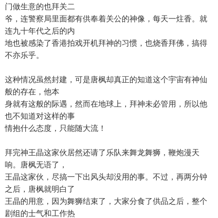
门做生意的也拜关二
爷，连警察局里面都有供奉着关公的神像，每天一炷香。就
连九十年代之后的内
地也被感染了香港拍戏开机拜神的习惯，也烧香拜佛，搞得
不亦乐乎。
这种情况虽然封建，可是唐枫却真正的知道这个宇宙有神仙
般的存在，他本
身就有这般的际遇，然而在地球上，拜神未必管用，所以他
也不知道对这样的事
情抱什么态度，只能随大流！
拜完神王晶这家伙居然还请了乐队来舞龙舞狮，鞭炮漫天
响。唐枫无语了，
王晶这家伙，尽搞一下出风头却没用的事。不过，再两分钟
之后，唐枫就明白了
王晶的用意，因为舞狮结束了，大家分食了供品之后，整个
剧组的士气和工作热