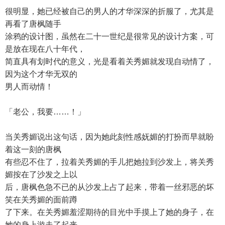
很明显，她已经被自己的男人的才华深深的折服了，尤其是
再看了唐枫随手
涂鸦的设计图，虽然在二十一世纪是很常见的设计方案，可
是放在现在八十年代，
简直具有划时代的意义，光是看着关秀媚就发现自动情了，
因为这个才华无双的
男人而动情！
「老公，我要……！」
当关秀媚说出这句话，因为她此刻性感妩媚的打扮而早就盼
着这一刻的唐枫
有些忍不住了，拉着关秀媚的手儿把她拉到沙发上，将关秀
媚按在了沙发之上以
后，唐枫色急不已的从沙发上占了起来，带着一丝邪恶的坏
笑在关秀媚的面前蹲
了下来。在关秀媚羞涩期待的目光中手摸上了她的身子，在
她的身上游走了起来，