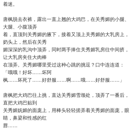
着迷。
唐枫脱去衣裤，露出一直上翘的大鸡巴，在关秀媚的小腿、
大腿、小腹顶弄
着，直顶到关秀媚的腋下，接着又顶上关秀媚的大乳房上，
奶头上，然后在关秀
媚深深的乳沟中顶弄，同时两手捧住关秀媚乳房往中间挤，
让大乳房夹住大肉棒
在顶弄。关秀媚哪里受过这种心跳的挑逗？口中连连道：
「哦哦！好坏……坏阿
枫……坏死了……好舒服……啊……哦……好舒服……」
唐枫把大鸡巴往上挑，直达关秀媚雪颈处，顶弄了一番后，
直把大鸡巴贴到
关秀媚妩媚的面庞上，用棒头轻轻搓弄着关秀媚的面庞，眼
睛，鼻梁和性感的红
唇……