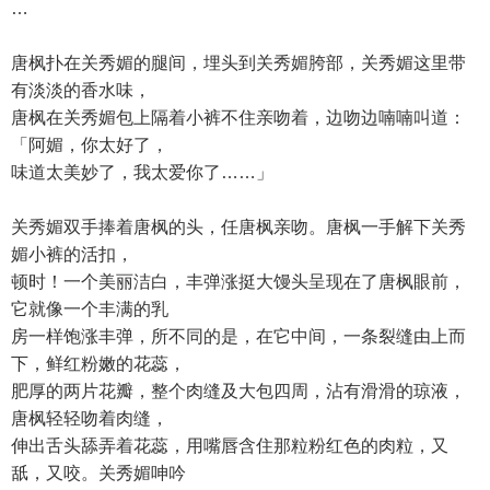
…
唐枫扑在关秀媚的腿间，埋头到关秀媚胯部，关秀媚这里带
有淡淡的香水味，
唐枫在关秀媚包上隔着小裤不住亲吻着，边吻边喃喃叫道：
「阿媚，你太好了，
味道太美妙了，我太爱你了……」
关秀媚双手捧着唐枫的头，任唐枫亲吻。唐枫一手解下关秀
媚小裤的活扣，
顿时！一个美丽洁白，丰弹涨挺大馒头呈现在了唐枫眼前，
它就像一个丰满的乳
房一样饱涨丰弹，所不同的是，在它中间，一条裂缝由上而
下，鲜红粉嫩的花蕊，
肥厚的两片花瓣，整个肉缝及大包四周，沾有滑滑的琼液，
唐枫轻轻吻着肉缝，
伸出舌头舔弄着花蕊，用嘴唇含住那粒粉红色的肉粒，又
舐，又咬。关秀媚呻吟