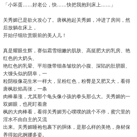
「小坏蛋……好老公，快……快把我抱到床上……」
关秀媚已是欲火攻心了。唐枫抱起关秀媚，冲进了房间，然
后放躺在床上，
开始仔细欣赏眼前的美人儿！
真是耀眼生辉，赛似霜雪细嫩的肌肤、高挺肥大的乳房、艳
红色的大奶头、
艳红色的乳晕、平坦微带细条皱纹的小腹、深陷的肚脐眼、
大馒头似的阴阜，一
粒阴核像花生米一样大，呈粉红色，粉臀是又肥又大，看得
唐枫欲焰高张，一条
肉棒暴涨，尤其那个龟头像小孩的拳头那么大。关秀媚的一
双媚眼，也死盯着唐
枫的大肉棒看，看得关秀媚芳心噗噗的跳个不停，蜜穴里的
淫水不由自主的又流
出来。关秀媚睡袍包裹下的胴体，是那么样的美艳，身材保
养得如此婀娜多姿。