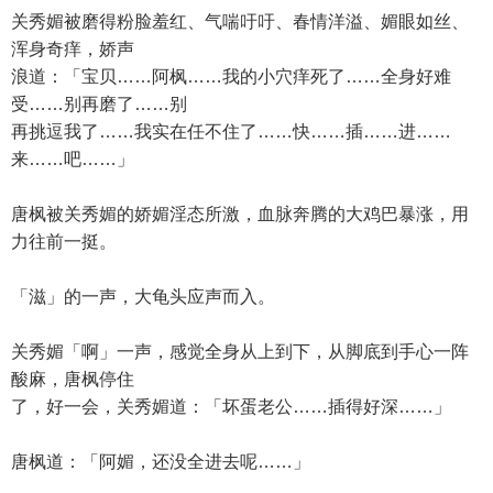
关秀媚被磨得粉脸羞红、气喘吁吁、春情洋溢、媚眼如丝、
浑身奇痒，娇声
浪道：「宝贝……阿枫……我的小穴痒死了……全身好难
受……别再磨了……别
再挑逗我了……我实在任不住了……快……插……进……
来……吧……」
唐枫被关秀媚的娇媚淫态所激，血脉奔腾的大鸡巴暴涨，用
力往前一挺。
「滋」的一声，大龟头应声而入。
关秀媚「啊」一声，感觉全身从上到下，从脚底到手心一阵
酸麻，唐枫停住
了，好一会，关秀媚道：「坏蛋老公……插得好深……」
唐枫道：「阿媚，还没全进去呢……」