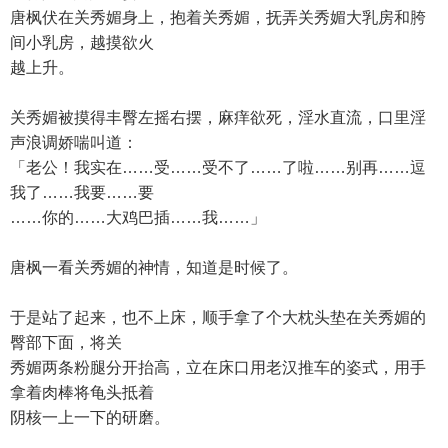
唐枫伏在关秀媚身上，抱着关秀媚，抚弄关秀媚大乳房和胯
间小乳房，越摸欲火
越上升。
关秀媚被摸得丰臀左摇右摆，麻痒欲死，淫水直流，口里淫
声浪调娇喘叫道：
「老公！我实在……受……受不了……了啦……别再……逗
我了……我要……要
……你的……大鸡巴插……我……」
唐枫一看关秀媚的神情，知道是时候了。
于是站了起来，也不上床，顺手拿了个大枕头垫在关秀媚的
臀部下面，将关
秀媚两条粉腿分开抬高，立在床口用老汉推车的姿式，用手
拿着肉棒将龟头抵着
阴核一上一下的研磨。