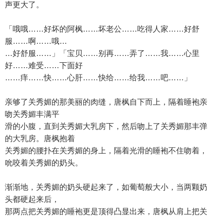
声更大了。
「哦哦……好坏的阿枫……坏老公……吃得人家……好舒
服……啊……哦…
…好舒服……」「宝贝……别再……弄了……我……心里
好……难受……下面好
……痒……快……心肝……快给……给我……吧……」
亲够了关秀媚的那美丽的肉缝，唐枫自下而上，隔着睡袍亲
吻关秀媚丰满平
滑的小腹，直到关秀媚大乳房下，然后吻上了关秀媚那丰弹
的大乳房。唐枫抱着
关秀媚的腰扑在关秀媚的身上，隔着光滑的睡袍不住吻着，
吮咬着关秀媚的奶头。
渐渐地，关秀媚的奶头硬起来了，如葡萄般大小，当两颗奶
头都硬起来后，
那两点把关秀媚的睡袍更是顶得凸显出来，唐枫从肩上把关