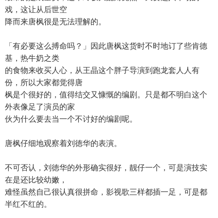
戏，这让从后世空
降而来唐枫很是无法理解的。
「有必要这么搏命吗？」因此唐枫这货时不时地订了些肯德
基，热牛奶之类
的食物来收买人心，从王晶这个胖子导演到跑龙套人人有
份，所以大家都觉得唐
枫是个很好的，值得结交又慷慨的编剧。只是都不明白这个
外表像足了演员的家
伙为什么要去当一个不讨好的编剧呢。
唐枫仔细地观察着刘徳华的表演。
不可否认，刘徳华的外形确实很好，靓仔一个，可是演技实
在是还比较幼嫩，
难怪虽然自己很认真很拼命，影视歌三样都插一足，可是都
半红不红的。