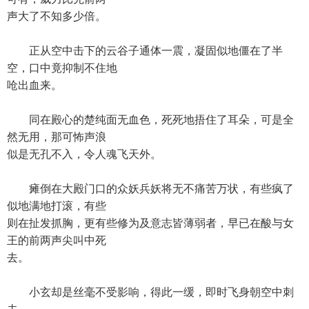
声大了不知多少倍。
正从空中击下的云谷子通体一震，凝固似地僵在了半
空，口中竟抑制不住地
呛出血来。
同在殿心的楚纯面无血色，死死地捂住了耳朵，可是全
然无用，那可怖声浪
似是无孔不入，令人魂飞天外。
瘫倒在大殿门口的众妖兵妖将无不痛苦万状，有些疯了
似地满地打滚，有些
则在扯发抓胸，更有些修为及意志皆薄弱者，早已在酸与女
王的前两声尖叫中死
去。
小玄却是丝毫不受影响，得此一缓，即时飞身朝空中刺