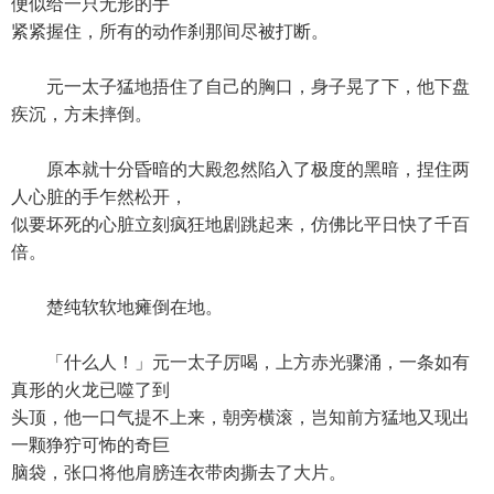
便似给一只无形的手
紧紧握住，所有的动作刹那间尽被打断。
元一太子猛地捂住了自己的胸口，身子晃了下，他下盘
疾沉，方未摔倒。
原本就十分昏暗的大殿忽然陷入了极度的黑暗，捏住两
人心脏的手乍然松开，
似要坏死的心脏立刻疯狂地剧跳起来，仿佛比平日快了千百
倍。
楚纯软软地瘫倒在地。
「什么人！」元一太子厉喝，上方赤光骤涌，一条如有
真形的火龙已噬了到
头顶，他一口气提不上来，朝旁横滚，岂知前方猛地又现出
一颗狰狞可怖的奇巨
脑袋，张口将他肩膀连衣带肉撕去了大片。