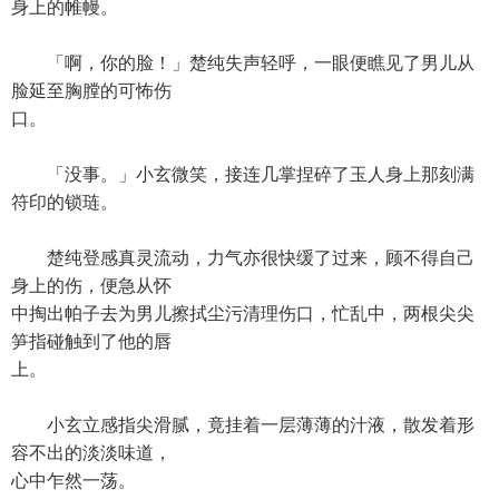
身上的帷幔。
「啊，你的脸！」楚纯失声轻呼，一眼便瞧见了男儿从
脸延至胸膛的可怖伤
口。
「没事。」小玄微笑，接连几掌捏碎了玉人身上那刻满
符印的锁琏。
楚纯登感真灵流动，力气亦很快缓了过来，顾不得自己
身上的伤，便急从怀
中掏出帕子去为男儿擦拭尘污清理伤口，忙乱中，两根尖尖
笋指碰触到了他的唇
上。
小玄立感指尖滑腻，竟挂着一层薄薄的汁液，散发着形
容不出的淡淡味道，
心中乍然一荡。