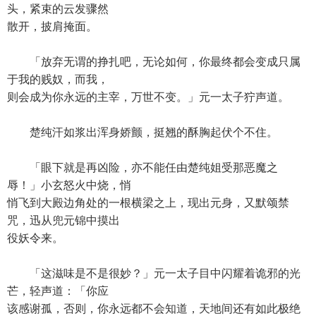
头，紧束的云发骤然
散开，披肩掩面。
「放弃无谓的挣扎吧，无论如何，你最终都会变成只属
于我的贱奴，而我，
则会成为你永远的主宰，万世不变。」元一太子狞声道。
楚纯汗如浆出浑身娇颤，挺翘的酥胸起伏个不住。
「眼下就是再凶险，亦不能任由楚纯姐受那恶魔之
辱！」小玄怒火中烧，悄
悄飞到大殿边角处的一根横梁之上，现出元身，又默颂禁
咒，迅从兜元锦中摸出
役妖令来。
「这滋味是不是很妙？」元一太子目中闪耀着诡邪的光
芒，轻声道：「你应
该感谢孤，否则，你永远都不会知道，天地间还有如此极绝