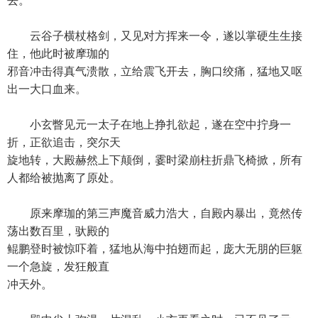
去。
云谷子横杖格剑，又见对方挥来一令，遂以掌硬生生接
住，他此时被摩珈的
邪音冲击得真气溃散，立给震飞开去，胸口绞痛，猛地又呕
出一大口血来。
小玄瞥见元一太子在地上挣扎欲起，遂在空中拧身一
折，正欲追击，突尔天
旋地转，大殿赫然上下颠倒，霎时梁崩柱折鼎飞椅掀，所有
人都给被抛离了原处。
原来摩珈的第三声魔音威力浩大，自殿内暴出，竟然传
荡出数百里，驮殿的
鲲鹏登时被惊吓着，猛地从海中拍翅而起，庞大无朋的巨躯
一个急旋，发狂般直
冲天外。