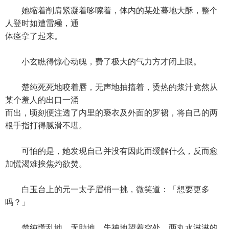
她缩着削肩紧凝着哆嗦着，体内的某处蓦地大酥，整个
人登时如遭雷殛，通
体痉挛了起来。
小玄瞧得惊心动魄，费了极大的气力方才闭上眼。
楚纯死死地咬着唇，无声地抽搐着，烫热的浆汁竟然从
某个羞人的出口一涌
而出，顷刻便注透了内里的亵衣及外面的罗裙，将自己的两
根手指打得腻滑不堪。
可怕的是，她发现自己并没有因此而缓解什么，反而愈
加慌渴难挨焦灼欲焚。
白玉台上的元一太子眉梢一挑，微笑道：「想要更多
吗？」
楚纯慌乱地、无助地、失神地望着空处，两丸水淋淋的