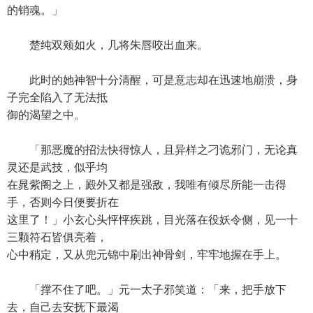
的销魂。」
楚纯双颊如火，几将朱唇咬出血来。
此时的她神智十分清醒，可是意志却在迅速地崩溃，身
子完全陷入了无法抵
御的渴望之中。
「那恶魔的招法快得惊人，且异样之刁诡邪门，无论真
灵还是武技，似乎均
在晁紫阁之上，殿外又都是强敌，我唯有倾尽所能一击得
手，否则今日便要折在
这里了！」小玄心头怦怦疾跳，目光落在役妖令侧，见一十
三颗符石皆俱亮着，
心中稍定，又从兜元锦中刷出神骨剑，牢牢地握在手上。
「撑不住了吧。」元一太子邪笑道：「来，把手放下
去，自己去安抚下最渴