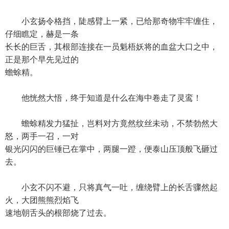
小玄扬令格挡，陡感臂上一紧，已给那奇物牢牢缠住，
仔细瞧定，赫是一条
长长的巨舌，其根部连接在一员魁梧妖将的血盆大口之中，
正是那个早先见过的
蟾蜍精。
他恍然大悟，终于知道是什么在海中卷走了灵鸾！
蟾蜍精发力猛扯，岂料对方竟然纹丝未动，不禁勃然大
怒，两手一召，一对
银光闪闪的巨锤已在掌中，两腿一蹬，便泰山压顶般飞砸过
去。
小玄不闪不避，只将真气一吐，缠绕臂上的长舌骤然起
火，大团熊熊烈焰飞
速地朝舌头的根部烧了过去。