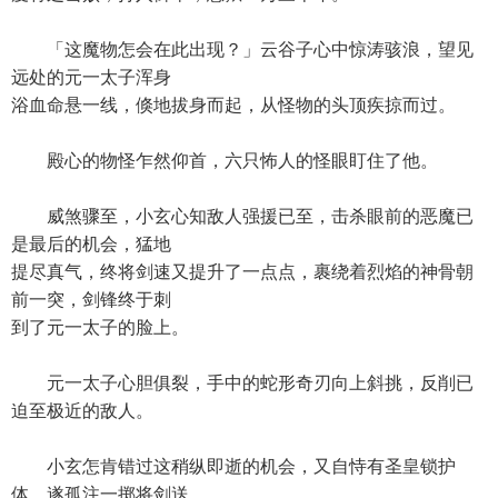
「这魔物怎会在此出现？」云谷子心中惊涛骇浪，望见
远处的元一太子浑身
浴血命悬一线，倏地拔身而起，从怪物的头顶疾掠而过。
殿心的物怪乍然仰首，六只怖人的怪眼盯住了他。
威煞骤至，小玄心知敌人强援已至，击杀眼前的恶魔已
是最后的机会，猛地
提尽真气，终将剑速又提升了一点点，裹绕着烈焰的神骨朝
前一突，剑锋终于刺
到了元一太子的脸上。
元一太子心胆俱裂，手中的蛇形奇刃向上斜挑，反削已
迫至极近的敌人。
小玄怎肯错过这稍纵即逝的机会，又自恃有圣皇锁护
体，遂孤注一掷将剑送