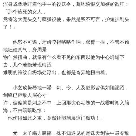
浑身战栗地盯着他手中的役妖令，蓦地愤恨交加嫉妒欲狂：
「那个该死的女人，
竟将这大魔头交与孽狐役使，果然是贱不可言，护短护到头
了！」
他怒不可遏，牙齿咬得咯咯作响，双臂一振，不管不顾
地狂催真气，身周景
物乍然扭曲，就像有什么看不见的东西以他为中心坍塌下
去，几个若隐若现晦涩
难明的符纹自坍塌处浮出，也都是奇异地扭曲着。
小玄攻势蓦地一滞，剑、令、人及魅影皆俱如陷泥沼，
剑锋已距敌人眉心寸
许，偏偏就是刺之不中，上回那惊心动魄的一战霎时闯入脑
海，不由暗暗吃惊：
「他伤得如此之重，竟然还能施展这门魔功！」
元一太子竭力腾挪，殊不知遇见的是诛天剑诀中最令敌