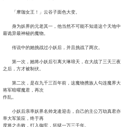
「摩珈女王！」云谷子面色大变。
身为妖界的元老其一，他当然不可能不知道这个天地中
最诡异最神秘的魔物。
传说中的她挑战过小妖后，并且挑战了两次。
第一次，她将小妖后引离大琳琅天，在大战了三天三夜
之后，方才被制伏。
第二次，是在九千三百年前，这魔物携族人勾连魔界大
将军暗曜魔君，再次
作乱。
小妖后亲率妖界名帅龙逄迎击，自己的主公万劫真君亦
率大军策应，终于再
度将之击败，打入御牢，惩狱一万三千年。