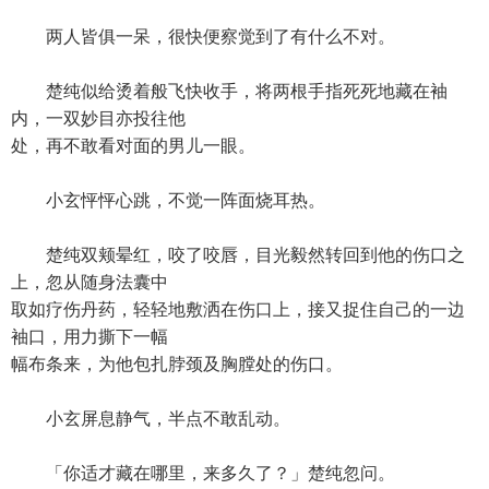
两人皆俱一呆，很快便察觉到了有什么不对。
楚纯似给烫着般飞快收手，将两根手指死死地藏在袖
内，一双妙目亦投往他
处，再不敢看对面的男儿一眼。
小玄怦怦心跳，不觉一阵面烧耳热。
楚纯双颊晕红，咬了咬唇，目光毅然转回到他的伤口之
上，忽从随身法囊中
取如疗伤丹药，轻轻地敷洒在伤口上，接又捉住自己的一边
袖口，用力撕下一幅
幅布条来，为他包扎脖颈及胸膛处的伤口。
小玄屏息静气，半点不敢乱动。
「你适才藏在哪里，来多久了？」楚纯忽问。