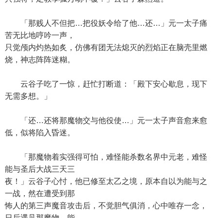
「那贱人不但把…把役妖令给了他…还…」元一太子痛
苦无比地哼吟一声，
只觉颅内灼热如炙，仿佛有团无法熄灭的烈焰正在脑壳里燃
烧，神志阵阵迷糊。
云谷子吃了一惊，赶忙打断道：「殿下安心歇息，现下
无需多想。」
「还…还将那魔物交与他役使…」元一太子声音愈来愈
低，似将陷入昏迷。
「那魔物着实强得可怕，难怪能杀数名界中元老，难怪
能与圣后大战三天三
夜！」云谷子心忖，他已修至太乙之境，原本自以为能与之
一战，然在遭受到那
怖人的第三声魔音攻击后，不觉胆气俱消，心中唯存一念，
日后遇见那魔物，能