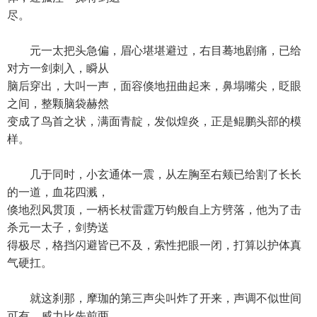
尽。
元一太把头急偏，眉心堪堪避过，右目蓦地剧痛，已给
对方一剑刺入，瞬从
脑后穿出，大叫一声，面容倏地扭曲起来，鼻塌嘴尖，眨眼
之间，整颗脑袋赫然
变成了鸟首之状，满面青靛，发似煌炎，正是鲲鹏头部的模
样。
几于同时，小玄通体一震，从左胸至右颊已给割了长长
的一道，血花四溅，
倏地烈风贯顶，一柄长杖雷霆万钧般自上方劈落，他为了击
杀元一太子，剑势送
得极尽，格挡闪避皆已不及，索性把眼一闭，打算以护体真
气硬扛。
就这刹那，摩珈的第三声尖叫炸了开来，声调不似世间
可有，威力比先前两