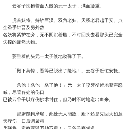
云谷子扶抱着血人般的元一太子，满面凝重。
虎首妖将、持铲巨汉、双角老妇、天残老君越于安、点
金圣手钟晋及另外数
名妖将紧护在旁，无不阴沉着脸，不时回头去看那头已完全
失控的庞然大物。
萎垂着的头元一太子倏地动弹了下。
「殿下莫惊，吾等已脱出了险地！」云谷子赶忙安抚。
「杀他！杀他！杀了他！」元一太子咬牙彻齿地嘶声怒
喊，尽管各处的伤口
已被云谷子以疗伤妙术封住，但乃时不时地迸出血来。
「那厮能拘摩珈，此处无人能敌，殿下还是先回大如意
天疗伤，日后调聚精
兵强将，定教孽狐万劫不覆！」云谷子森然道。