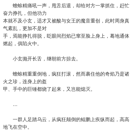
蟾蜍精痛吼一声，甩舌后退，却给对方一掌抓住，赶忙
奋力挣扎，但他功力
本就不及小玄，适才又被酸与女王的魔音重创，此时周身真
气紊乱，更加不是对
手，焉能挣扎得脱，眨眼间烈焰已窜至脸上身上，蓦地通体
燃起，俱陷火中。
小玄抛开长舌，继朝前方掠去。
蟾蜍精重重倒地，疯狂打滚，然而裹住他的奇焰乃是诸
火之珍，连身上的盔
甲、手中的巨锤都烧了起来，又岂能熄灭。
…
一群人足踏乌云，从疯狂颠倒的鲲鹏上疾纵而起，高高
地飞在空中。