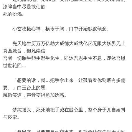
漆眸当中尽是欲仙欲
死的盼渴。
小玄收摄心神，横令于胸，口中开始默默颂念。
先天地生历万万亿劫大威德大威武亿亿无限大妖界无上
真圣敕旨，但凡崇信
吾者一切胎生卵生湿生化生，即沐吾恩生生不息，即沐吾恩
世世轮回…
「想要的话，就…把手拿出来，让孤看看你到底有多需
要。」白玉台上的恶
魔微笑道，声音变得愈加诱惑。
楚纯摇头，死死地把手藏在腿心里，整个身子兀自娇抖
与痉挛。
「拿出来，只要把自己交出来，孤就会让你尝到天地间