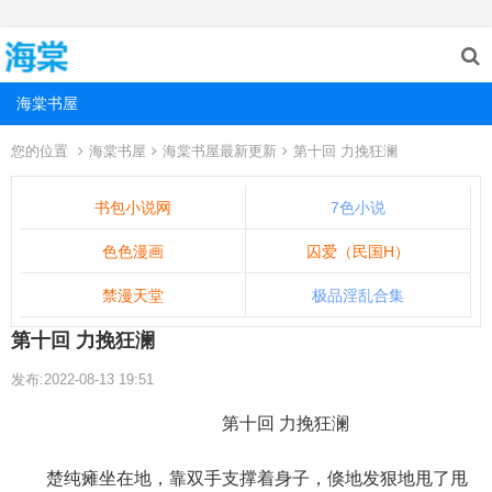
海棠书屋
您的位置
海棠书屋
海棠书屋最新更新
第十回 力挽狂澜
书包小说网
7色小说
色色漫画
囚爱（民国H）
禁漫天堂
极品淫乱合集
第十回 力挽狂澜
发布:2022-08-13 19:51
第十回 力挽狂澜
楚纯瘫坐在地，靠双手支撑着身子，倏地发狠地甩了甩