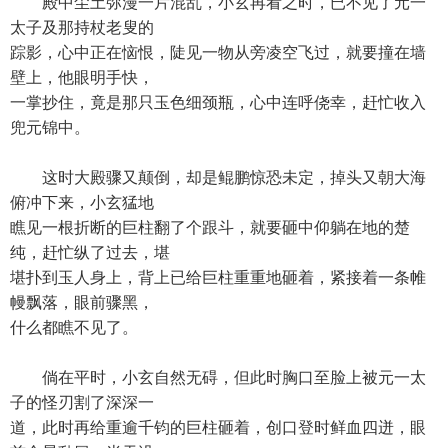
殿中尘土弥漫一片混乱，小玄再看之时，已不见了元一
太子及那持杖老叟的
踪影，心中正在恼恨，陡见一物从旁凌空飞过，就要撞在墙
壁上，他眼明手快，
一掌抄住，竟是那只玉色细颈瓶，心中连呼侥幸，赶忙收入
兜元锦中。
这时大殿骤又颠倒，却是鲲鹏惊恐未定，掉头又朝大海
俯冲下来，小玄猛地
瞧见一根折断的巨柱翻了个跟斗，就要砸中仰躺在地的楚
纯，赶忙纵了过去，堪
堪扑到玉人身上，背上已给巨柱重重地砸着，紧接着一条帷
幔飘落，眼前骤黑，
什么都瞧不见了。
倘在平时，小玄自然无碍，但此时胸口至脸上被元一太
子的怪刃割了深深一
道，此时再给重逾千钧的巨柱砸着，创口登时鲜血四迸，眼