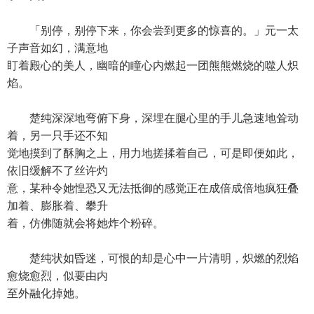
「别停，别停下来，你会尝到更多的惊喜的。」元一太
子声音如幻，满意地
盯着殿心的美人，幽暗的瞳心内燃起一团熊熊燃烧的噬人炽
焰。
楚纯深深地弯俯下身，深埋在腿心里的手儿急速地耸动
着，另一只手还不知
觉地摸到了酥胸之上，用力地搓揉着自己，可是即便如此，
依旧缓解不了丝许灼
意，某种令她惶恐又无法抵御的感觉正在成倍成倍地疯狂叠
加着、膨胀着、攀升
着，仿佛随就会将她炸个粉碎。
楚纯状如昏迷，可恨的却是心中一片清明，炽燃的烈焰
愈烧愈烈，似要由内
至外融化掉她。