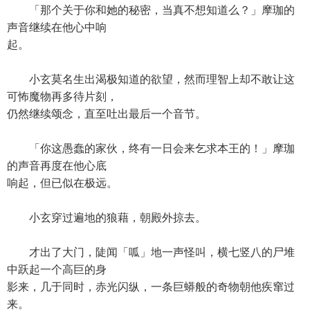
「那个关于你和她的秘密，当真不想知道么？」摩珈的
声音继续在他心中响
起。
小玄莫名生出渴极知道的欲望，然而理智上却不敢让这
可怖魔物再多待片刻，
仍然继续颂念，直至吐出最后一个音节。
「你这愚蠢的家伙，终有一日会来乞求本王的！」摩珈
的声音再度在他心底
响起，但已似在极远。
小玄穿过遍地的狼藉，朝殿外掠去。
才出了大门，陡闻「呱」地一声怪叫，横七竖八的尸堆
中跃起一个高巨的身
影来，几于同时，赤光闪纵，一条巨蟒般的奇物朝他疾窜过
来。