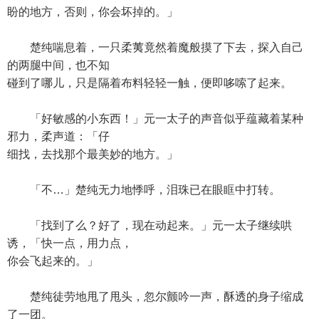
盼的地方，否则，你会坏掉的。」
楚纯喘息着，一只柔荑竟然着魔般摸了下去，探入自己
的两腿中间，也不知
碰到了哪儿，只是隔着布料轻轻一触，便即哆嗦了起来。
「好敏感的小东西！」元一太子的声音似乎蕴藏着某种
邪力，柔声道：「仔
细找，去找那个最美妙的地方。」
「不…」楚纯无力地悸呼，泪珠已在眼眶中打转。
「找到了么？好了，现在动起来。」元一太子继续哄
诱，「快一点，用力点，
你会飞起来的。」
楚纯徒劳地甩了甩头，忽尔颤吟一声，酥透的身子缩成
了一团。