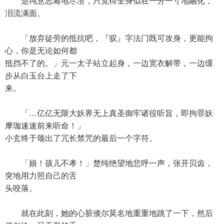
楚纯意志蓦地尽溃，只觉得全身似在一分一寸地融化，
泪流满面。
「放弃徒劳的抵抗吧，『驭』字法门既可攻身，更能拘
心，你是无论如何都
抵挡不了的。」元一太子站立起身，一边宽衣解带，一边缓
步从白玉台上走了下
来。
「…亿亿无限大妖界无上真圣御牢诸役听旨，即拘罪妖
摩珈速速前来听命！」
小玄终于颂出了冗长禁咒的最后一个字符。
「娘！孩儿不孝！」楚纯绝望地悲呼一声，张开贝齿，
突地用力照自己的舌
头咬落。
就在此刻，她的心脏倏尔莫名地重重地跳了一下，然后