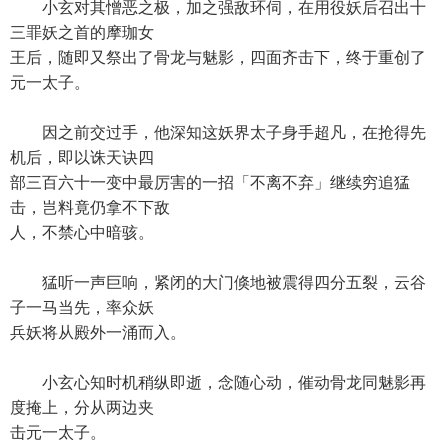
小玄对其憎恶之极，加之强敌环伺，在用役妖后召出十
三罪妖之首的摩珈女
王后，随即又祭出了骨龙与魅影，四面齐击下，终于重创了
元一太子。
因之前交过手，他深知这妖界太子身手超凡，在抢得先
机后，即以诛天诀四
部三百六十一变中最厉害的一招「不离不弃」继续穷追猛
击，岂料竟仍拿不下敌
人，不禁心中暗骇。
猛听一声巨响，紧闭的大门倏地被震得四分五裂，云谷
子一马当先，率众妖
兵妖将从殿外一涌而入。
小玄心知时机稍纵即逝，念随心动，催动骨龙同魅影再
度掩上，分从两边夹
击元一太子。