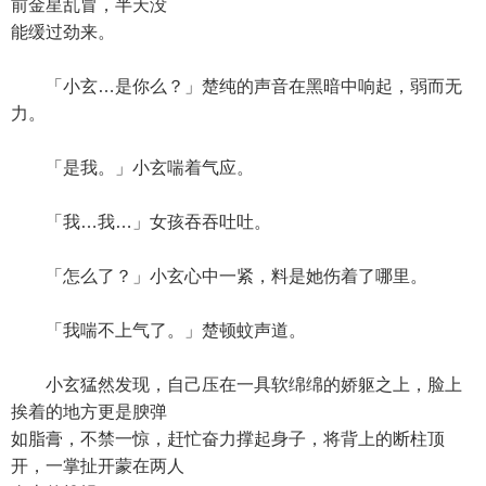
前金星乱冒，半天没
能缓过劲来。
「小玄…是你么？」楚纯的声音在黑暗中响起，弱而无
力。
「是我。」小玄喘着气应。
「我…我…」女孩吞吞吐吐。
「怎么了？」小玄心中一紧，料是她伤着了哪里。
「我喘不上气了。」楚顿蚊声道。
小玄猛然发现，自己压在一具软绵绵的娇躯之上，脸上
挨着的地方更是腴弹
如脂膏，不禁一惊，赶忙奋力撑起身子，将背上的断柱顶
开，一掌扯开蒙在两人