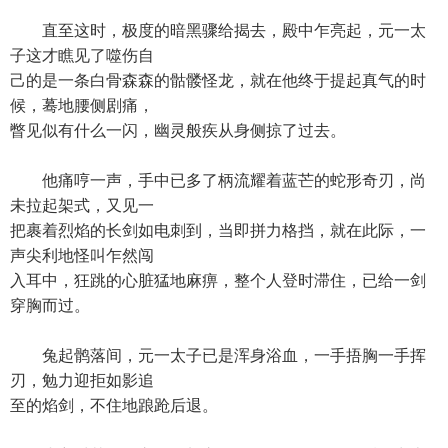
直至这时，极度的暗黑骤给揭去，殿中乍亮起，元一太
子这才瞧见了噬伤自
己的是一条白骨森森的骷髅怪龙，就在他终于提起真气的时
候，蓦地腰侧剧痛，
瞥见似有什么一闪，幽灵般疾从身侧掠了过去。
他痛哼一声，手中已多了柄流耀着蓝芒的蛇形奇刃，尚
未拉起架式，又见一
把裹着烈焰的长剑如电刺到，当即拼力格挡，就在此际，一
声尖利地怪叫乍然闯
入耳中，狂跳的心脏猛地麻痹，整个人登时滞住，已给一剑
穿胸而过。
兔起鹘落间，元一太子已是浑身浴血，一手捂胸一手挥
刃，勉力迎拒如影追
至的焰剑，不住地踉跄后退。