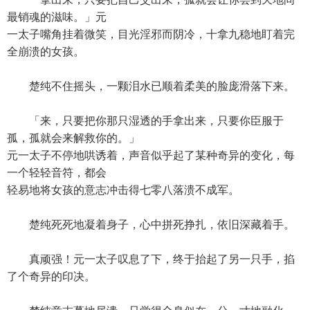
最销魂的滋味。」元
一太子嘴角挂着微笑，目光淫邪而阴冷，十拿九稳地盯着完
全崩溃的女孩。
楚纯不住摇头，一颗泪水已顺着柔美的脸庞滑落下来。
「来，只要把你那只湿透的手拿出来，只要你臣服于
孤，孤就会来解救你的。」
元一太子不停地哄诱着，声音似乎起了某种奇异的变化，每
一个轻轻音符，都会
轻易地将女孩的意志冲击得七零八落溃不成军。
楚纯死死地凝着身子，心中拼死挣扎，依旧深藏着手。
真顽强！元一太子叹息了下，终于抬起了另一只手，掐
了个奇异的印决。