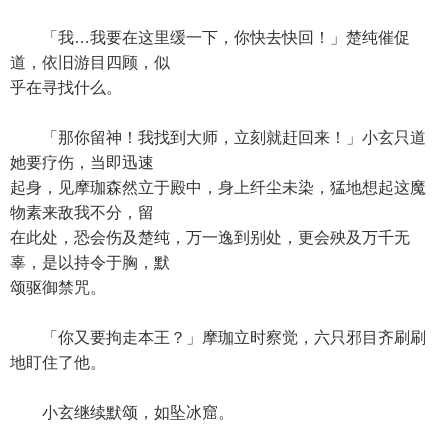
「我…我要在这里缓一下，你快去快回！」楚纯催促
道，依旧游目四顾，似
乎在寻找什么。
「那你留神！我找到大师，立刻就赶回来！」小玄只道
她要疗伤，当即迅速
起身，见摩珈森然立于殿中，身上纤尘未染，猛地想起这魔
物素来敌我不分，留
在此处，恐会伤及楚纯，万一逸到别处，更会殃及万千无
辜，是以持令于胸，默
颂驱御禁咒。
「你又要拘走本王？」摩珈立时察觉，六只邪目齐刷刷
地盯住了他。
小玄继续默颂，如坠冰窟。