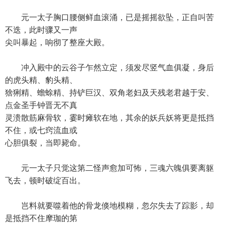
元一太子胸口腰侧鲜血滚涌，已是摇摇欲坠，正自叫苦
不迭，此时骤又一声
尖叫暴起，响彻了整座大殿。
冲入殿中的云谷子乍然立定，须发尽竖气血俱凝，身后
的虎头精、豹头精、
猞猁精、蟾蜍精、持铲巨汉、双角老妇及天残老君越于安、
点金圣手钟晋无不真
灵溃散筋麻骨软，霎时瘫软在地，其余的妖兵妖将更是抵挡
不住，或七窍流血或
心胆俱裂，当即毙命。
元一太子只觉这第二怪声愈加可怖，三魂六魄俱要离躯
飞去，顿时破绽百出。
岂料就要噬着他的骨龙倏地模糊，忽尔失去了踪影，却
是抵挡不住摩珈的第