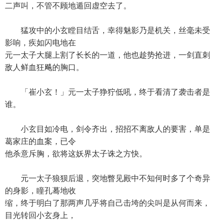
二声叫，不管不顾地遁回虚空去了。
猛攻中的小玄瞠目结舌，幸得魅影乃是机关，丝毫未受
影响，疾如闪电地在
元一太子大腿上割了长长的一道，他也趁势抢进，一剑直刺
敌人鲜血狂飚的胸口。
「崔小玄！」元一太子狰狞低吼，终于看清了袭击者是
谁。
小玄目如冷电，剑令齐出，招招不离敌人的要害，单是
葛家庄的血案，已令
他杀意斥胸，欲将这妖界太子诛之方快。
元一太子狼狈后退，突地瞥见殿中不知何时多了个奇异
的身影，瞳孔蓦地收
缩，终于明白了那两声几乎将自己击垮的尖叫是从何而来，
目光转回小玄身上，