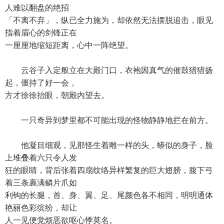
人难以翻盘的绝招
「不离不弃」，纵已全力施为，却依然无法摆脱追击，眼见
指着眉心的剑锋正在
一厘厘地缩短距离，心中一阵绝望。
云谷子入定般立在大殿门口，衣袍因真气的催鼓猎猎扬
起，僵持了好一会，
方才徐徐抬眼，朝殿内望去。
一只奇异到梦里都不可能出现的怪物静静地拦在前方。
他凝目细观，见那怪生着雕一样的头，蟒似的身子，脸
上堆叠着六只令人发
狂的眼睛，背后张着四扇纹络异样繁复的巨大翅膀，腹下弓
着三条裹满鳞片爪如
利钩的长腿，首、身、翼、足、尾颜色各不相同，明明通体
艳丽色彩缤纷，却让
人一见便觉烦恶欲呕心悸莫名。