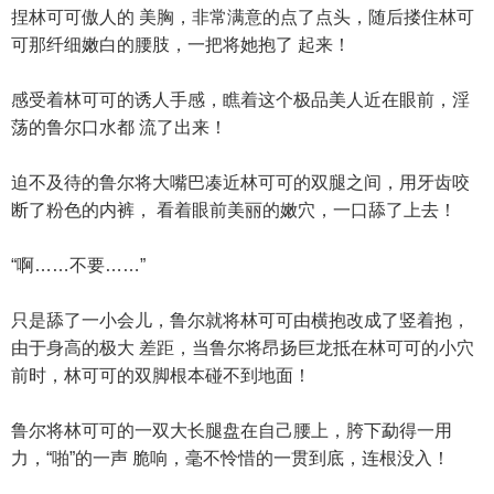
捏林可可傲人的 美胸，非常满意的点了点头，随后搂住林可
可那纤细嫩白的腰肢，一把将她抱了 起来！
感受着林可可的诱人手感，瞧着这个极品美人近在眼前，淫
荡的鲁尔口水都 流了出来！
迫不及待的鲁尔将大嘴巴凑近林可可的双腿之间，用牙齿咬
断了粉色的内裤， 看着眼前美丽的嫩穴，一口舔了上去！
“啊……不要……”
只是舔了一小会儿，鲁尔就将林可可由横抱改成了竖着抱，
由于身高的极大 差距，当鲁尔将昂扬巨龙抵在林可可的小穴
前时，林可可的双脚根本碰不到地面！
鲁尔将林可可的一双大长腿盘在自己腰上，胯下勐得一用
力，“啪”的一声 脆响，毫不怜惜的一贯到底，连根没入！