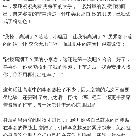
中，双腿紧紧夹着 男乘客的大手，一股滑腻的爱液涌动而
出，男乘客看的非常清楚，怀中美女那白 嫩的肌肤，已经变
成了粉红色！
“我操，高潮了？哈哈，小骚逼，让我摸高潮了？”男乘客下流
的问话，让 李念无地自容，而耳机中的声音也跟着说道：
“被摸高潮了？我的小李念，这还是第一次吧？哈哈，好了，
恭喜你，你成 功提起了我的性趣，下车之后，我会安排人接
你，你不用再打出租车了。”
这句话让高潮中的李念放松了不少，因为之前的几次不但要
坐地铁，还要到 了终点之后，再找一辆计程车，深更半夜穿
着暴露的打车，每一次都让李念心惊 胆战的。
身后的男乘客此时得寸进尺，已经开始将自己鼓胀的肉棒贴
在李念的臀缝上 磨蹭了，引得李念越发的紧张起来，忽然担
心身后这个男人会把自己按在座位上 强暴，还好，就在此