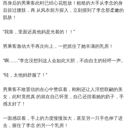
而身后的男乘客此时已经心花怒放！粗糙的大手从李念的身
后掠过腰肢，再 从风衣前方探入，立刻摸到了李念那柔嫩的
肌肤！
“我靠，里面还真他妈是光着的！！”
男乘客激动大手再次向上，一把抓住了她丰满的乳房！
“啊……”李念没想到这人会如此大胆，不由自主的轻呼一声。
“哇，太他妈舒服了！”
男乘客不敢置信的在心中赞叹着，刚刚还让人浮想联翩的美
女，此时竟然真 的就在自己怀里，自己还捏着她的奶子，手
感太好了！
一面感叹着，手上的力度慢慢加大，甚至另一只手也伸了进
去，握住了李念 的另一个乳房！