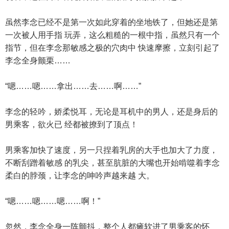
虽然李念已经不是第一次如此穿着的坐地铁了，但她还是第
一次被人用手指 玩弄，这么粗糙的一根中指，虽然只有一个
指节，但在李念那敏感之极的穴肉中 快速摩擦，立刻引起了
李念全身颤栗……
“嗯……嗯……拿出……去……啊……”
李念的轻吟，娇柔悦耳，无论是耳机中的男人，还是身后的
男乘客，欲火已 经都被撩到了顶点！
男乘客加快了速度，另一只捏着乳房的大手也加大了力度，
不断刮蹭着敏感 的乳尖，甚至肮脏的大嘴也开始啃噬着李念
柔白的脖颈，让李念的呻吟声越来越 大。
“嗯……嗯……嗯……啊！”
忽然，李念全身一阵颤抖，整个人都瘫软进了男乘客的怀