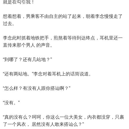
就是在勾引我！
想着想着，男乘客不由自主的站了起来，朝着李念慢慢走了
过去。
李念此时抓着地铁把手，煎熬着等待到达终点，耳机里还一
直传来那个男人 的声音。
“到哪了？还有几站地？”
“还有两站地。”李念对着耳机上的话筒说道。
“怎么样？有没有人跟你搭讪啊？”
“没有。”
“真的没有么？呵呵，你这么一位大美女，内衣都没穿，只裹
了一个风衣， 居然没有人敢来搭讪么？”