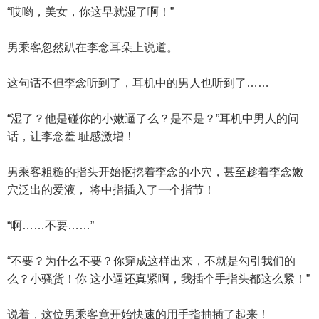
“哎哟，美女，你这早就湿了啊！”
男乘客忽然趴在李念耳朵上说道。
这句话不但李念听到了，耳机中的男人也听到了……
“湿了？他是碰你的小嫩逼了么？是不是？”耳机中男人的问
话，让李念羞 耻感激增！
男乘客粗糙的指头开始抠挖着李念的小穴，甚至趁着李念嫩
穴泛出的爱液， 将中指插入了一个指节！
“啊……不要……”
“不要？为什么不要？你穿成这样出来，不就是勾引我们的
么？小骚货！你 这小逼还真紧啊，我插个手指头都这么紧！”
说着，这位男乘客竟开始快速的用手指抽插了起来！