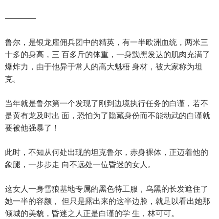
————
鲁尔，是银龙雇佣兵团中的精英，有一半欧洲血统，两米三
十多的身高，三 百多斤的体重，一身黝黑发达的肌肉充满了
爆炸力，由于他异于常人的高大魁梧 身材，被大家称为坦
克。
当年就是鲁尔第一个发现了刚到边境执行任务的白谨，若不
是黄有龙及时出 面，恐怕为了隐藏身份而不能动武的白谨就
要被他强暴了！
此时，不知从何处出现的坦克鲁尔，赤身裸体，正迈着他的
象腿，一步步走 向不远处一位昏迷的女人。
这女人一身雪狼基地专属的黑色特工服，乌黑的长发遮住了
她一半的容颜， 但只是露出来的这半边脸，就足以看出她那
倾城的美貌，昏迷之人正是白谨的学 生，林可可。