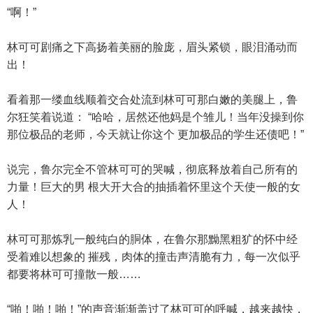
“啊！”
林可可剧痛之下高扬着美丽的脸庞，眉头紧锁，眼泪涌动而
出！
看着那一缕血线顺着交合处流到林可可那白嫩的美腿上，鲁
尔狂笑着说道： “哈哈，居然还他妈是个雏儿！当年没操到你
那位极品的老师，今天就让你这个 更加极品的学生还债吧！”
说完，鲁尔完全不管林可可的哭喊，彻底释放着自己所有的
力量！巨大的男 根大开大合的抽插着怀里这个天使一般的女
人！
林可可那炼乳一般纯白的胴体，在鲁尔那黝黑粗犷的怀中经
受着难以想象的 摧残，肉体的撞击声清脆有力，每一次似乎
都要将林可可撞散一般……
“啪！啪！啪！”的声音渐渐盖过了林可可的呼喊，越来越快，