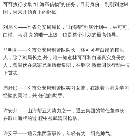
可可执行收集 “山海帮信物”的任务，目前身份：刚刚到达M
国，尚未开始真正的卧底。
刘局长——Y 省公安局局长，“山海帮”卧底计划中，林可可、
白谨、马明 亮的唯一上级，也是整个计划的最高领导。
马明亮——K 市公安局刑警队队长，林可可与白谨的接头
人，除了刘局长之 外，唯一知道林可可和白谨真实身份的
人，曾潜伏在武家兄弟贩毒集团，在剿灭 贩毒团伙行动中立
下首功。
周舒彤——K 市公安局刑警队实习女警，在跟着马明亮学习
经验的同时，兼 任他的助手。
许安邦——山海帮五大势力之一，通云集团的前任董事长，
在取山海牌的过 程中被武清国枪杀。
许安平——通云集团董事长，年轻有为，阳光帅气。