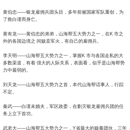
黄伯忠——银龙雇佣兵团头目，多年前被国家军队重创，为
了救白谨而身亡。
黄有龙——黄伯忠的弟弟，山海帮五大势力之一，在K 市之
外的各国边境之 间贩卖军火，有自己的雇佣兵。
李天明——山海帮五大势力之一，掌握K 市与各国走私的大
多数渠道，有着 强大的人际关系，表面看，似乎是山海帮势
力中最弱的。
刘天龙——山海帮五大势力之首，本代山海帮话事人，行踪
不定。
秦武——白谨未婚夫，军区政委，在剿灭银龙雇佣兵团的任
务上立下首功。
武老大——山海帮五大势力之一，Y省最大的贩毒团伙，三年