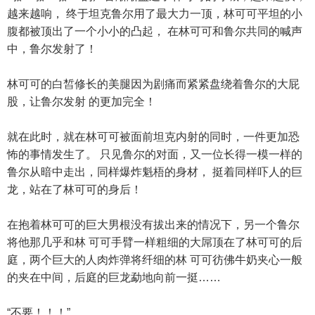
越来越响， 终于坦克鲁尔用了最大力一顶，林可可平坦的小
腹都被顶出了一个小小的凸起， 在林可可和鲁尔共同的喊声
中，鲁尔发射了！
林可可的白皙修长的美腿因为剧痛而紧紧盘绕着鲁尔的大屁
股，让鲁尔发射 的更加完全！
就在此时，就在林可可被面前坦克内射的同时，一件更加恐
怖的事情发生了。 只见鲁尔的对面，又一位长得一模一样的
鲁尔从暗中走出，同样爆炸魁梧的身材， 挺着同样吓人的巨
龙，站在了林可可的身后！
在抱着林可可的巨大男根没有拔出来的情况下，另一个鲁尔
将他那几乎和林 可可手臂一样粗细的大屌顶在了林可可的后
庭，两个巨大的人肉炸弹将纤细的林 可可彷佛牛奶夹心一般
的夹在中间，后庭的巨龙勐地向前一挺……
“不要！！！”