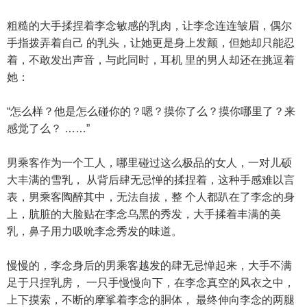
粗糙的大手揉捏着李念敏感的乳肉，让李念连连皱眉，偶尔
手指拨弄着自己 的乳头，让她更是身上发颤，但她却只能忍
着，不敢发出声音，与此同时，耳机 里的男人却还在挑逗着
她：
“怎么样？他是怎么碰你的？嗯？摸你了么？摸你哪里了？来
感觉了么？ ……”
男乘客作为一个工人，哪里碰过这么极品的女人，一对儿硕
大丰满的雪乳， 从背后肆无忌惮的揉捏着，这种手感难以言
表，男乘客陶醉其中，无法自拔，整 个人都趴在了李念的身
上，肮脏的大脸贴在李念乌黑的秀发，大手揉着丰满的美
乳，鼻子用力吸吮李念秀发的味道。
慢慢的，李念身后的男乘客越发的肆无忌惮起来，大手不满
足于只捏乳房， 一只手慢慢向下，在李念真空的风衣之中，
上下摸索，不断的摩挲着李念的胴体， 最终伸向李念的两腿