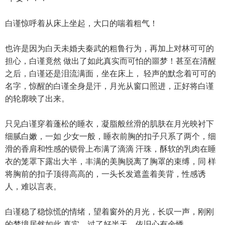
白谨惊呼着从床上坐起，大口的喘着粗气！
也许是因为白天未婚夫秦武的粗鲁行为，再加上对林可可的
担心，白谨竟然 做出了如此真实而可怕的噩梦！甚至在清醒
之后，白谨还是泪流满面，坐在床上， 轻声的默念着可可的
名字，惊醒的白谨全身是汗，月光从窗口照进，正好将白谨
的轮廓映了出来。
只见白谨穿着蓬松的睡衣，凝脂般丝滑的肌肤在月光映衬下
细腻白嫩，一如 少女一般，睡衣前胸的扣子只系了两个，细
滑的香肩和性感的锁骨上布满了滴滴 汗珠，酥软的乳肉在睡
衣的笼罩下露出大半，丰满的美胸脱离了胸罩的束缚，同 样
将胸前的扣子顶得高高的，一头长发遮盖着美背，性感诱
人，难以言表。
白谨稳了稳惊慌的情绪，望着窗外的月光，长叹一声，刚刚
的梦境居然如此 真实，过了好半天，依旧心有余悸。