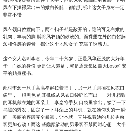
将她的玲珑身段遮住了大半，但从风衣 那细细的束腰，还有
风衣下摆裸露出来的嫩白长腿，都能判断出这女子身材一定
非常不错！
风衣领口位置向下，两个扣子都是敞开的，隐约可见白嫩的
乳肉，丰满的胸 脯将风衣顶的鼓鼓的。而裸露在外的白皙脖
颈和性感的锁骨，都让这个地铁女子 充满了诱惑力。
这个女人名叫李念，今年二十六岁，正是风华正茂的大好年
华，而她的身份 更是让人羡慕，就是通云集团最大boss许安
平的贴身秘书。
此时李念一只手高高举起拉着把手，另一只手则插在风衣口
袋里，一根黑色 的耳机线从风衣口袋延长而出，一对儿精致
的耳机戴在她的耳朵上，李念将手从 口袋里拿出，缕了一下
乌黑的秀发，固定了一下耳朵上的耳机，就在她仰头的一 瞬
间，美丽的容颜完全暴露，让本就一直注视着她的几位男乘
客更加心动！而这 些蠢蠢欲动的男乘客不禁同时心想，大半