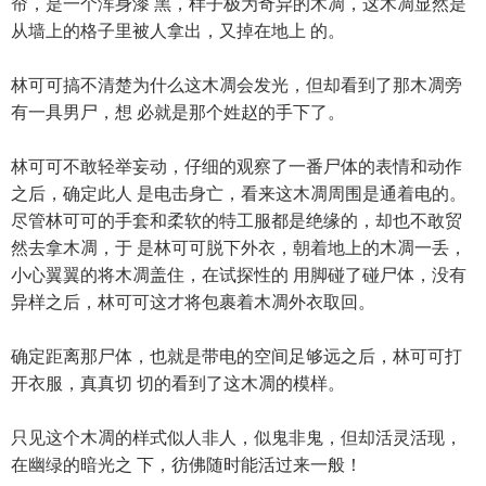
帘，是一个浑身漆 黑，样子极为奇异的木凋，这木凋显然是
从墙上的格子里被人拿出，又掉在地上 的。
林可可搞不清楚为什么这木凋会发光，但却看到了那木凋旁
有一具男尸，想 必就是那个姓赵的手下了。
林可可不敢轻举妄动，仔细的观察了一番尸体的表情和动作
之后，确定此人 是电击身亡，看来这木凋周围是通着电的。
尽管林可可的手套和柔软的特工服都是绝缘的，却也不敢贸
然去拿木凋，于 是林可可脱下外衣，朝着地上的木凋一丢，
小心翼翼的将木凋盖住，在试探性的 用脚碰了碰尸体，没有
异样之后，林可可这才将包裹着木凋外衣取回。
确定距离那尸体，也就是带电的空间足够远之后，林可可打
开衣服，真真切 切的看到了这木凋的模样。
只见这个木凋的样式似人非人，似鬼非鬼，但却活灵活现，
在幽绿的暗光之 下，彷佛随时能活过来一般！