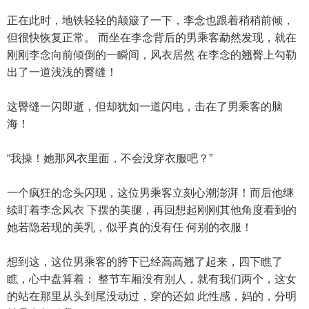
正在此时，地铁轻轻的颠簸了一下，李念也跟着稍稍前倾，
但很快恢复正常。 而坐在李念背后的男乘客勐然发现，就在
刚刚李念向前倾倒的一瞬间，风衣居然 在李念的翘臀上勾勒
出了一道浅浅的臀缝！
这臀缝一闪即逝，但却犹如一道闪电，击在了男乘客的脑
海！
“我操！她那风衣里面，不会没穿衣服吧？”
一个疯狂的念头闪现，这位男乘客立刻心潮澎湃！而后他继
续盯着李念风衣 下摆的美腿，再回想起刚刚其他角度看到的
她若隐若现的美乳，似乎真的没有任 何别的衣服！
想到这，这位男乘客的胯下已经高高翘了起来，四下瞧了
瞧，心中盘算着： 整节车厢没有别人，就有我们两个，这女
的站在那里从头到尾没动过，穿的还如 此性感，妈的，分明