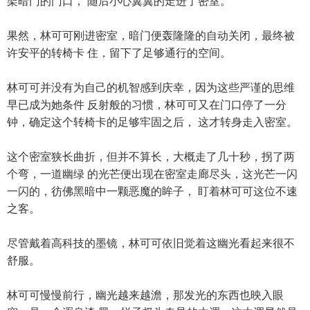
架暗门的门口， 随后小心翼翼的走进了密室。
果然，林可可刚进密室，暗门便轰隆隆的自动关闭，最终被
许安平的转椅卡 住，留下了足够通行的空间。
林可可并没有为自己的机智感到庆幸，因为这些严谨的思维
早已成为她条件 反射般的习惯，林可可又在门口停了一分
钟，确定这个转椅卡的足够牢固之后， 这才转身走入密室。
这个密室狭长曲折，但并不算长，大概走了几十秒，拐了两
个弯，一道幽绿 的光芒便出现在密室走廊尽头，这光芒一闪
一闪的，彷佛黑暗中一颗恶魔的眸子， 盯着林可可这位不速
之客。
尽管戴着高科技的墨镜，林可可依旧觉着这幽光看起来很不
舒服。
林可可慢慢前行，幽光越来越澹，那发光的东西也映入眼