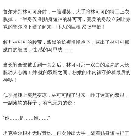
鲁尔来到林可可身前，一脸淫笑，大手将林可可的特工上衣
脱掉，上半身仅 剩贴身短袖的林可可，完美的身段立刻让赤
裸的鲁尔胯下硬了起来，吓人的巨根 昂扬坚挺！
解开林可可的腰带，漆黑的长裤慢慢褪下，露出了林可可那
嫩白的细腰，性 感的马甲线……
当长裤全部被丢到一旁之后，林可可那一双白的发亮的大长
腿动人心魄！并 拢的双腿之间，粉嫩的小内裤守护着最后的
神秘！
似乎是腿上突然变凉，林可可醒了过来，睁开迷离的双眼，
一副瘫软的样子， 有气无力的说：
“你……是……谁……”
坦克鲁尔根本无暇管她，再次伸出大手，隔着贴身短袖捏了