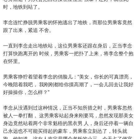
时，地铁到站了。
李念连忙挣脱男乘客的怀抱逃出了地铁，而那位男乘客竟然
跟了出来，紧追 不舍。
一直到李念走出地铁站，这位男乘客还跟在身后，正当李念
打算快跑离开的 时候，男乘客一把扑了上来，将李念整个抱
在怀里。
男乘客狰狞着望着李念的俏脸儿：“美女，你长的可真漂亮，
今晚陪着我吧， 我刚刚都给你摸高潮了，一会儿回去让我好
好操操你，怎么样？”
李念从没遇到过这种情况，正当不知所措之时，男乘客忽然
被人一拳打翻， 这男乘客站起身来刚要骂，忽然发现那美女
身边竟然站着两个非常魁梧的黑衣男 人，身后还停着一辆自
己永远也不可能买得起的豪车，男乘客立刻怂了，转头就
跑，他知道，这女人肯定是哪个老板的小三，今天占了便宜