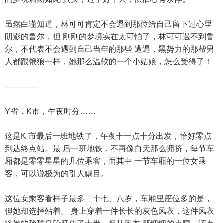
虽然白谨知道，林可可肯定不会遇到那位给自己留下过心里
阴影的鲁尔，但 刚刚的梦境实在太可怕了，林可可遇不到鲁
尔，不代表不会遇到自己当年的那些 遭遇，黑势力的那帮男
人都跟饿狼一样，她那么温软的一个小姑娘，怎么受得了！
————
Y省，K市，午夜时分……
这是K 市最后一班地铁了，午夜十一点十分出发，恰好零点
到达终点站。最 后一班地铁，不再像白天那么拥挤，每节车
厢都是零零星星的几位乘客，而其中 一节车厢的一位女乘
客，可以说极为的引人瞩目。
这位女乘客看样子最多二十七、八岁，车厢里座位多的是，
但她却选择站着。 身上穿着一件长长的灰色风衣，这件风衣