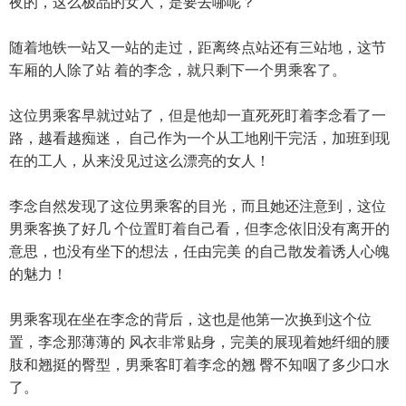
夜的，这么极品的女人，是要去哪呢？
随着地铁一站又一站的走过，距离终点站还有三站地，这节
车厢的人除了站 着的李念，就只剩下一个男乘客了。
这位男乘客早就过站了，但是他却一直死死盯着李念看了一
路，越看越痴迷， 自己作为一个从工地刚干完活，加班到现
在的工人，从来没见过这么漂亮的女人！
李念自然发现了这位男乘客的目光，而且她还注意到，这位
男乘客换了好几 个位置盯着自己看，但李念依旧没有离开的
意思，也没有坐下的想法，任由完美 的自己散发着诱人心魄
的魅力！
男乘客现在坐在李念的背后，这也是他第一次换到这个位
置，李念那薄薄的 风衣非常贴身，完美的展现着她纤细的腰
肢和翘挺的臀型，男乘客盯着李念的翘 臀不知咽了多少口水
了。