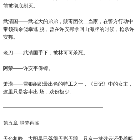
前被彻底剿灭。
武清国——武老大的弟弟，贩毒团伙二当家，在警方行动中
带领残余侥幸逃 脱，曾在许安邦拿回山海牌的时候，枪杀许
安邦。
老刀——武清国手下，被林可可杀死。
阿荣——许安平保镖。
萧潇——雪狼组织最出色的特工之一，《日记》中的女主，
这里只是客串出 场，戏份极少。
————————————————————
第五章 噩梦再临
天色将晚，太阳早已落得无影无踪，只有一抹残云还带着暗