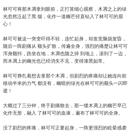
林可可将那木凋拿到眼前，正打算细心观察，木凋之上的绿
光忽然泛起了黑 烟，化作一道幽芒径直钻入了林可可的眉
心！
林可可被这一突变吓得不轻，连忙起身，却发觉脑袋发昏，
随后一阵剧痛从 额头扩散，传遍全身，强烈的痛楚让林可可
浑身颤抖，跌坐在地，木凋也随之掉 到地上，滚到了一边，
而木凋上的幽光也已经消失不见，变得漆黑如常。
林可可挣扎着想去拿那个木凋，但剧烈的疼痛却让她连向前
移动半米的力气 都没有，幽暗的绿光在林可可的额头一闪即
逝！
大概过了三分钟，终于剧痛散去，那一缕木凋上的幽芒早已
化作无形，融入 了林可可的血液，遍布了林可可的全身。
没了剧烈的疼痛，林可可正要起身，一阵更强烈的眩晕感袭