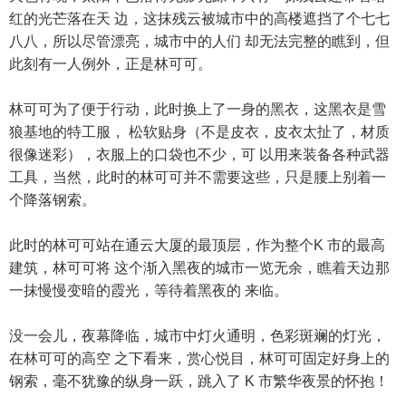
红的光芒落在天 边，这抹残云被城市中的高楼遮挡了个七七
八八，所以尽管漂亮，城市中的人们 却无法完整的瞧到，但
此刻有一人例外，正是林可可。
林可可为了便于行动，此时换上了一身的黑衣，这黑衣是雪
狼基地的特工服， 松软贴身（不是皮衣，皮衣太扯了，材质
很像迷彩），衣服上的口袋也不少，可 以用来装备各种武器
工具，当然，此时的林可可并不需要这些，只是腰上别着一
个降落钢索。
此时的林可可站在通云大厦的最顶层，作为整个K 市的最高
建筑，林可可将 这个渐入黑夜的城市一览无余，瞧着天边那
一抹慢慢变暗的霞光，等待着黑夜的 来临。
没一会儿，夜幕降临，城市中灯火通明，色彩斑斓的灯光，
在林可可的高空 之下看来，赏心悦目，林可可固定好身上的
钢索，毫不犹豫的纵身一跃，跳入了 K 市繁华夜景的怀抱！