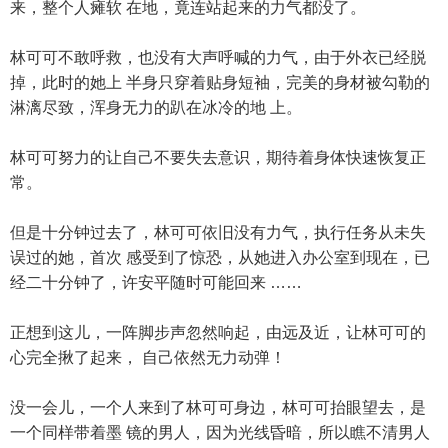
来，整个人瘫软 在地，竟连站起来的力气都没了。
林可可不敢呼救，也没有大声呼喊的力气，由于外衣已经脱
掉，此时的她上 半身只穿着贴身短袖，完美的身材被勾勒的
淋漓尽致，浑身无力的趴在冰冷的地 上。
林可可努力的让自己不要失去意识，期待着身体快速恢复正
常。
但是十分钟过去了，林可可依旧没有力气，执行任务从未失
误过的她，首次 感受到了惊恐，从她进入办公室到现在，已
经二十分钟了，许安平随时可能回来 ……
正想到这儿，一阵脚步声忽然响起，由远及近，让林可可的
心完全揪了起来， 自己依然无力动弹！
没一会儿，一个人来到了林可可身边，林可可抬眼望去，是
一个同样带着墨 镜的男人，因为光线昏暗，所以瞧不清男人