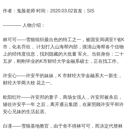
作者：鬼脸老师 时间：2020.03.02首发：SIS
———— 人物介绍：
林可可——雪狼组织最出色的特工之一，被国安局调至Y省K
市，化名乔欣， 计划打入山海帮内部，摸清山海帮各个信物
上的经纬度信息，找到隐藏的大批量 军火。当前身份：二十
五岁，刚刚毕业的K市财经大学金融系硕士，正在找工作。
许安心——许安平的妹妹，K 市财经大学金融系大一新生，
财经大学两大校 花之一。
欧阳红叶——许安邦的妻子，商场女强人，许安邦被杀后，
辅佐许安平一年 之后，离开通云集团，在家照顾许安平和许
安心兄妹的生活起居。
白谨——雪狼基地教官，由于舍不得林可可，而决定代替林