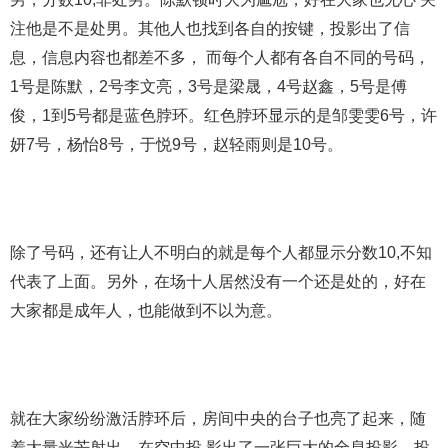
注他是不是处男。其他人也找到各自的按键，投影出了信
息，信息内容也都差不多， 而每个人都有各自不同的号码，
1号是陈默，2号李文亮，3号是梁晟，4号赵鑫，5号是傅
俊，1到5号都是蓝色脖环。红色脖环显示的是邹雯雯6号，许
妍7号，杨怡8号，于悦9号，赵轻雨则是10号。
除了号码，还有让人不明白的就是每个人都显示分数10,不知
代表了上面。另外，在场十人居然没有一个还是处的，好在
大家都是成年人，也能做到不以为意。
就在大家纷纷激活脖环后，房间中央的台子也亮了起来，随
着大量光芒射出，在空中投 影出了一张巨大的全息投影，投