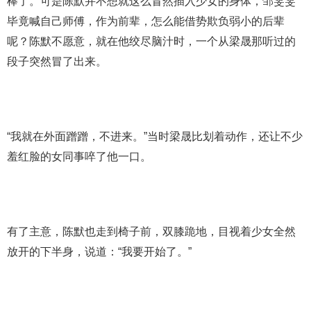
棒了。可是陈默并不想就这么冒然插入少女的身体，邹雯雯
毕竟喊自己师傅，作为前辈，怎么能借势欺负弱小的后辈
呢？陈默不愿意，就在他绞尽脑汁时，一个从梁晟那听过的
段子突然冒了出来。
“我就在外面蹭蹭，不进来。”当时梁晟比划着动作，还让不少
羞红脸的女同事啐了他一口。
有了主意，陈默也走到椅子前，双膝跪地，目视着少女全然
放开的下半身，说道：“我要开始了。”