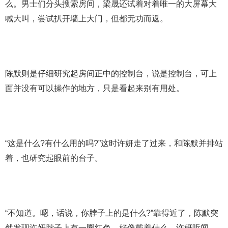
么。男士们分头搜索房间，梁晟还试着对着唯一的大屏幕大
喊大叫，尝试扒开墙上大门，但都无功而返。
陈默则是仔细研究起房间正中的控制台，说是控制台，可上
面并没有可以操作的地方，只是看起来别有用处。
“这是什么?有什么用的吗?”这时许妍走了过来，和陈默并排站
着，也研究起眼前的台子。
“不知道。嗯，话说，你脖子上的是什么?”靠得近了，陈默突
然发现许妍脖子上有一圈红色，好像戴着什么。许妍听闻，