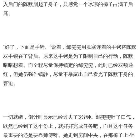
入后门的陈默崩起了身子，只感觉一个冰凉的棒子占满了后
庭。
“好了，下面是手铐。”说着，邹雯雯用肛塞连着的手铐将陈默
双手锁在了背后。原来这手铐是为了限制自己的行动，陈默
暗暗想着。而全程尽量保持镇定的邹雯雯，此时已经双颊通
红，但她仍强作镇静，尽量不暴露出自己看光了陈默下身的
窘迫。
一切就绪，倒计时显示已经过去了3分钟。邹雯雯呼了口气，
既然已经到了这个份上，就好好完成任务吧，而且这个任务
最重要的还是要靠师傅呀。她走到房间中央，在那椅子上 坐