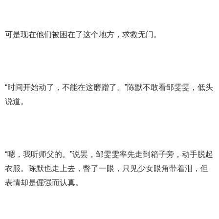
可是现在他们被困在了这个地方，求救无门。
“时间开始动了，不能在这磨蹭了。”陈默不敢看邹雯雯，低头
说道。
“嗯，我听师父的。”说罢，邹雯雯率先走到箱子旁，动手脱起
衣服。陈默也走上去，瞥了一眼，只见少女眼角带着泪，但
表情却是倔强而认真。