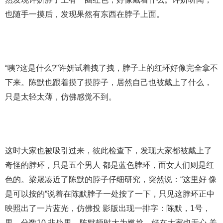
也随手一摸后，发现果然有东西在脖子上面。
“咦?这是什么?”许妍试着拽了拽，脖子上的红环好像完全拿不
下来。陈默也跟着摸了摸脖子，居然自己也被戴上了什么，
只是太轻太薄，仿佛感觉不到。
这时大家也被吸引过来，彼此检查下，发现大家都被戴上了
奇怪的脖环，只是五个男人 都是蓝色脖环，而女人们则是红
色的。梁晟凑近了陈默的脖子仔细研究，突然说：“这里好 像
是可以按的”说着在陈默脖子一处按了一下，只见这脖环正中
映照出了一片蓝光，仿佛投 影版出现一排字：陈默，1号，
男，分数10,非处男。陈默顿时大为尴尬，好在大家也无心 关