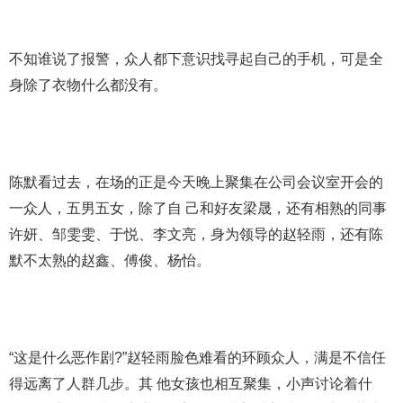
不知谁说了报警，众人都下意识找寻起自己的手机，可是全
身除了衣物什么都没有。
陈默看过去，在场的正是今天晚上聚集在公司会议室开会的
一众人，五男五女，除了自 己和好友梁晟，还有相熟的同事
许妍、邹雯雯、于悦、李文亮，身为领导的赵轻雨，还有陈
默不太熟的赵鑫、傅俊、杨怡。
“这是什么恶作剧?”赵轻雨脸色难看的环顾众人，满是不信任
得远离了人群几步。其 他女孩也相互聚集，小声讨论着什