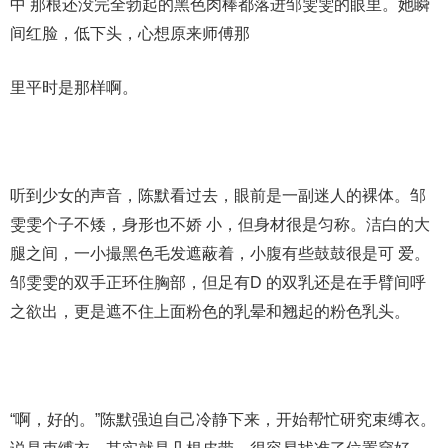
中 那根还没完全勃起的黑色肉棒都落进邹雯雯的眼里。她瞬
间红脸，低下头，心想原来师傅那
里平时是那样啊。
听到少女的声音，陈默看过去，眼前是一副迷人的裸体。邹
雯雯个子不矮，身形也不娇 小，但身材很是匀称。洁白的大
腿之间，一小撮黑色毛发遮蔽着，小腹有些鼓鼓很是可 爱。
邹雯雯的双手正环住胸部，但足有D 的双乳还是在手臂间呼
之欲出，更是遮不住上面粉色的乳晕和翘起的粉色乳头。
“啊，好的。”陈默强迫自己冷静下来，开始帮忙研究束缚衣。