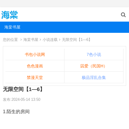
海棠书屋
您的位置
海棠书屋
小说连载
无限空间【1—6】
书包小说网
7色小说
色色漫画
囚爱（民国H）
禁漫天堂
极品淫乱合集
无限空间【1—6】
发布:2024-05-14 13:50
1.陌生的房间