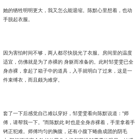
她的牺牲明明更大，我又怎么能退缩。陈默心里想着，也动
手脱起衣服。
因为害怕时间不够，两人都尽快脱光了衣服。房间里的温度
适宜，仿佛就是为了赤裸的 身躯而准备的。此时邹雯雯已全
身赤裸，拿起了箱子中的道具，入手就明白了过来，这是一
件束缚衣，而且颇为难穿。
套了一下后感觉自己难以穿好，邹雯雯看向陈默说道：“师
傅，请帮我一下。”而陈默此 时也是全身赤裸着，手里拿着手
铐正犯难。师傅均匀的胸腹，还有小腹下蜷曲成团的阴毛