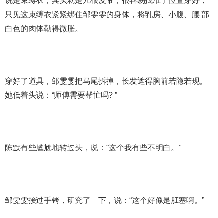
说是束缚衣，其实就是几根皮带，很容易找准了位置穿好，
只见这束缚衣紧紧绑住邹雯雯的身体，将乳房、小腹、腰 部
白色的肉体勒得微胀。
穿好了道具，邹雯雯把马尾拆掉，长发遮得胸前若隐若现。
她低着头说：“师傅需要帮忙吗? ”
陈默有些尴尬地转过头，说：“这个我有些不明白。”
邹雯雯接过手铐，研究了一下，说：“这个好像是肛塞啊。”