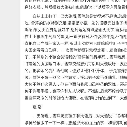
锁钥喃喃地说：“你的锁钥”这时雪萍才知道
怪错了大傻。要
穿好衣服，然后
摸着大傻被打红的脸说：“以后不许再偷看
自从山上打了一巴大傻后,雪萍总是觉得对不起他.总想
吃.
雪萍的奶水特别充足.常常是小强一边的没吸完就饱了.
啊!如果丈夫在身边就好了,想到这她有点思念丈夫了.自从
在山上被黑牛污辱的事,她一直没有对大伯说.黑牛
是大伯的
直把自己当成一家人
一样.所以上次吃亏只能暗暗往肚子里
夫回来看看自己啊。
一次雪萍觉得乳涨得难受，就偷偷叫
了。不然别的小孩会笑话我的”雪萍被气得半死，雪萍暗想
盯着她的胸脯咽口水。雪萍突然想到可以叫大傻吸呀，反
的。把多余的乳汁给他喝，也好让他补补身体。
于是雪萍
吸。雪萍不象一些乡
下的妇女，掏出奶子就当众哺乳。她
大傻不算什么男人，但在他面前暴露自己神圣的双峰，还
你不许用手摸，也不许和别人说呀。
不然以后就不给你吸了
当雪
萍奶涨的时候就给大傻吸。在雪萍乳汁的滋润下，大
窥 浴
一天傍晚，雪萍奶完孩子和大傻后，对大傻说：“你帮
条神经被激了一下一样，想起那天在山上的事，和雪萍对他