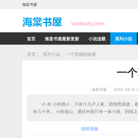
海棠书屋
首页
海棠书屋最新更新
小说连载
系列小说
首页
系列小说
一个军嫂的故事
一个
海棠书屋
2020-08-31 2
小 村 小村很小，只有十几户人家。因地势原故
有几十米。 小村很山，通往外面只有一条小路。到镇
猫咪视频