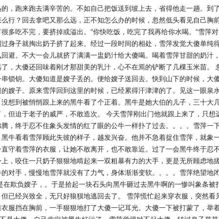
热的，跑来跑去满辛苦的。不如自己把饭送到坡上去
，省得他走一趟。到
怎么行？回去拿吧又那么
远，正不知怎么办的时候，忽然低头看见自己胸
有很多吃不完，要挤掉或溢出。“你快吃饭，吃完了我再给你水喝。”雪萍对
侧过身子就掏出奶子挤了起来。经过一段时间的相处，雪萍发觉大傻单纯
么回避。不大一会儿就挤了满满一盅奶汁给大
傻喝。喝着雪萍甘甜的奶汁
远了，大傻还回味
着刚才那甜美的乳汁，心不在焉的铲断了几棵玉米苗。
一串锁钥。大傻知道是嫂子丢的。便给嫂子送
回去。快到山下的时候，大
服的嫂子。原来雪
萍回到这里的时候，已经累得汗津津的了。见这一眼泉
。没想到被悄悄跟上来的黑牛看了个正着。黑牛是她大伯的儿子，三十大
了，但迫于老子的威严，不敢造次。
今天雪萍刚出门他就跟上来了，只想
沸腾，终
于忍不住象头发情的红了眼的公牛一样扑了过去。。。。雪萍一
。黑牛看着雪萍顾此失彼的样子，越发兴奋。他并不急着捉住雪萍，就象
一直守着雪萍的衣服，让她不敢离开，也不敢靠近。过了一
会黑牛终于忍
身上，咬住一只奶子狠狠地啃起
来一双粗暴有力的大手，更是无所顾虑地
牛的
对手，慢慢地雪萍就没有了力气，身体渐渐变软。。。。雪萍绝望地
是在欺负嫂子，。于是拾起一块石头向黑牛砸过去黑牛啊的一惨叫象条被
，但已经兴致全，无只好狼狈地逃回去了。
雪萍慌忙起来穿衣服，突然看
着衣服挡在胸前
，一手狠狠地打了大傻一记耳光。大傻一下被打蒙了，举