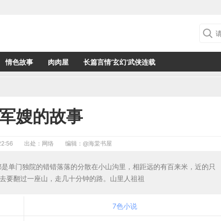
情色故事
肉肉屋
长篇言情‘玄幻’武侠连载
军嫂的故事
2:56
出处：网络
编辑：
@海棠书屋
，都是单门独院的错错落落的分散在小山沟里，相距远的有百来米，近的只
上去要翻过一座山，走几十分钟的路。山里人祖祖
7色小说