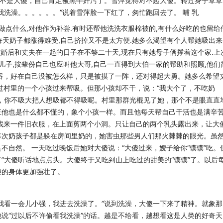
不是大傻，自己肯定被黑牛奸污了。雪萍觉得对不起大傻。转过身子草草
我洗澡。。。。。。”说着雪萍脸一下红了，匆忙跑回去了。
哺 乳
做点什么,对他作为补尝.有时还帮他洗洗衣服棉被
的,有什么好吃的也留给
每天奶子都涨得难受,自己挤掉又不是太方便.她多
么渴望有个人帮她吸出来
结婚后和丈夫在一起的
日子在不够二十天,现在只有她母子俩撑着这个家.上
儿子,按辈份自己也应叫他大哥,自己一直得到大伯一家的帮助和照顾,他们
吞，好在自己没被怎么样，只是被摸了一阵，还对得起大勇。她多么
希望
过村里的一个小孩过来帮吸。但那小孩却不干，说：“我大个了，不
吃奶
，你不吸大把人想吸都不得吸呢。村里那
群光棍见了她，那个不是眼直直
正他也是什么
都不懂的，象个小孩一样。而且他每天帮自己干活也是满辛
找来一件旧衣服，在上面剪两个小洞。只让自己的两个乳头露出来，让大
每次奶孩子都是躲在房间里奶的，她害虫那些男人们那火棘棘的眼光
。虽
是不自然。
一天吃过晚饭后她对大傻说：“大傻过来，嫂子给你“馍馍”吃。
”大傻听话地点点头。大傻终于又吃到山上吃过的甜美的“馍馍”了。以后
傻的身体更加强壮了。
我看一会儿小强，我进去洗澡了。”说到洗澡，大
傻一下来了精神。就象那
说“过以后不许偷看
我洗澡”的话。越是不给看，越想看这是人类的好奇天