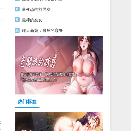
最变态的前男友
最棒的妓女
昨天新窥：最后的窥餐
热门标签
发
得