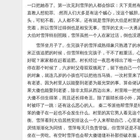
一口把她吞了。第一次见到雪萍的人都会惊叹：天下竟
然
直教人想犯罪。
然而人们大多是有这个贼心，没这个贼胆
头，可犯不着。人人都不笨。还有就是雪萍的大伯是村里
兜着，所以雪萍过得倒也是相安无事。雪萍的丈夫---大勇
大伯对雪萍特别照顾，雪萍虽然一个
人在家过活，倒也没
雪萍坐月子了。生完孩子的雪萍成熟得象只熟透了的
米正值追肥的时候，但雪萍刚生完孩子，干不了粗重活。
好呢？家家都在赶着追肥。村长经过一夜思考得出了唯一
停在那个时候了，六岁时父母双双饿死了，留下他自己
一
的对象，就连几岁的小孩也
可以把他当马骑。一次村里来
有老婆。因为村里人以能娶到老婆为最光荣的事。算命佬认
果大傻也能娶到老婆，除非太阳从西边出来。村里唯一把
大傻不但生得笨，而且还长得奇丑。除了眼睛长得小外，
时被吓了一跳：还有这么恶心的人。
秦二爷派他帮雪萍是
笨的傻子
在一起也不会发生什么。村里的其它男人看见这
衡。雪萍看到大伯居然安排这么一个人来帮助自己，心里
厌情渐渐化为同情，
雪萍每天只负责管饭。但雪萍还是不
坐在一旁吃。有空时雪萍也会帮大傻缝缝补补那些破衣服