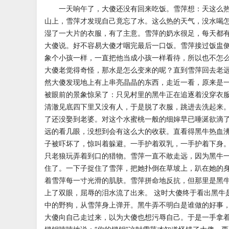
一天响午了，大傻还没有回来吃饭。雪萍想：天这么
山上，雪萍才发现自己竟忘了水。这么热的天气，没水喝
湿了一大片的衣服，有了主意。雪萍的奶水很足，每天
都
大傻说。好不容易大傻才
咽完最后一口饭。雪萍接过饭盅
象个小孩一样，一直把他当成小孩一样看待，所以也不怎
大傻老觉得奇怪，那水是怎么变来的呢？直到雪萍回去老
然大傻发现地上有上串亮晶晶的东西，走近一看，原来是
被眼前的景象惊呆了：只见村里的黑牛正在追逐着没穿衣
清澈见底四下里又没有人，于是脱了衣服，跳进
去洗起来
了还没娶到老婆。对
这个水蜜桃一般的细婶早已唾涎欲滴
远的看几眼，没想到会有这么大的收获。直看得黑牛热血
子被吓坏了，惊叫着躲避。一手护着双
乳，一手护着下身
只老狼玩弄
着到口的猎物。雪萍一直不敢走远，因为黑牛
住了。一下子捉住了雪萍，把她扑倒在草坡上，趴在她的
着雪萍每一寸光滑的肌肤。雪萍拼命地反抗，但那里是黑
上了双眼，屈辱的泪水流了出来。
这时大傻终于看出黑牛
中的野
狗，从雪萍身上弹开。黑牛弄不明白是谁做的好事
大傻向自己走过来，以为大傻也想污辱自己。于是一手拿