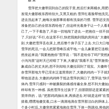
糖 果
雪萍把大傻带回到自己的院子里,然后打来两桶水,用肥
发现大傻那根东西特别大,又黑又粗的.雪萍红着脸帮他洗完
进去洗起来了,她每次做那事前都有洗澡的习惯.
雪萍还没洗
准备把自己的全部
东西给他了,但这样光着身子让一个人看着
己了,一下子着急了,不故一切地闯了进去.一把抱住一丝不
了.只好说:"不行,在这里不行,快把我抱到我的房间去”
大傻
刻.大傻把雪萍丢在床上,
然后整个身子压了上去.大口大口地
雪萍的死活,一会儿把那雪峰压成平地,一会儿象要把它连根
然坐起来说:"我要抱抱你”雪萍说：“我不是给你了吗?”突然
小沟沟里”这时天已经暗了下来,大傻说
"我看不见"雪萍激
象成自己的
丈夫的,想不到却给大傻拉回到了现实。大傻终
奈雪萍那地方早已淫水泛滥滑滑的了,大傻的鸡鸡一下子就滑
帮他送进去.大傻的鸡鸡终于抵达雪萍的洞口了,雪萍说:'快!
体内.雪萍只感到一种被撕裂的痛
感传遍全身.想不到大傻如
样却
有另一种感.
虽然雪萍生过孩子了,但那阴部还是紧紧的
里痒痒的，说:"把那鸡鸡抽出来,再插进去.对!就是这样”
搓着,嘿嘿地傻笑着,口水一滴滴地滴在雪萍那洁白的胴体上
个多小时后,大傻突然紧紧地
抱住雪萍,下体一阵跳动,将他