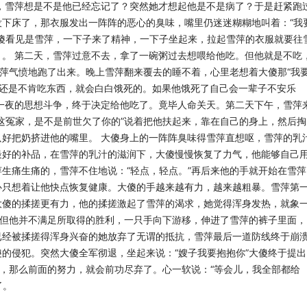
，雪萍想是不是他已经忘记了？突然她才想起他是不是病了？于是赶紧跑
没下床了，那衣服发出一阵阵的恶心的臭味，嘴
里仍迷迷糊糊地叫着：“我
傻看见是雪萍，
一下子来了精神，一下子坐起来，拉起雪萍的衣服就要往
。。
第二天，雪萍过意不去，拿了一碗粥过去想喂给他吃。但他就是不吃
雪萍气愤地跑了出来。晚上雪萍翻来覆去的睡不着，心里老想着大傻那“我
还是不肯吃东西，就会白白饿死的。如果他饿死了自己会一辈子
不安乐
一夜的思想斗争，终于决定给他吃了。竟毕人命关天。第二天下午，雪萍
这冤家，是不是前世欠了你的”说着把他扶起来，靠在自己的身上
，然后掏
只好把奶挤进他的嘴里。
大傻身上的一阵阵臭味得雪萍直想呕，雪萍的乳
最好的补品，在雪萍的乳汁的滋润下，大傻慢慢恢复了力气，他能够自己
生痛生痛的，雪萍不住地说：“轻点，轻点。”再后来他的手就开始在雪
萍
心只想着让他快点恢复健康。大傻的手越来越
有力，越来越粗暴。雪萍第
大傻的揉搓更有力
，他的揉搓激起了雪萍的渴求，她觉得浑身发热，就象
”。但他并不满足所取得的胜利，一只手向下游移，伸进了雪萍的裤子里面，
已经被揉搓得浑身兴奋的她放弃了无谓的抵抗，雪萍最后一道防线
终于崩
傻的侵犯。突然大傻全军彻退，坐起来
说：“嫂子我要抱抱你”大傻终于提出
的，那
么前面的努力，就会前功尽弃了。心一软说：“等会儿，我全部都给
了。