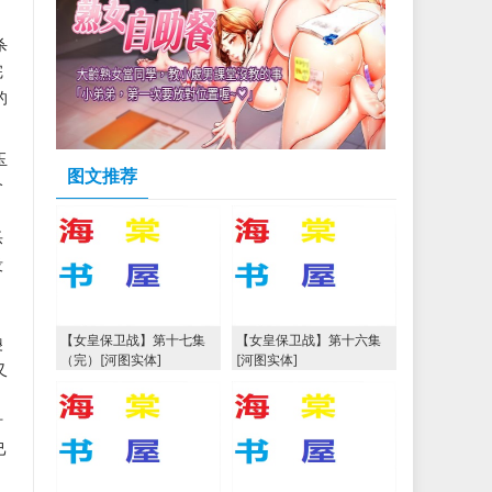
，
杀
完
的
玉
图文推荐
个
乐
没
【女皇保卫战】第十七集
【女皇保卫战】第十六集
傻
（完）[河图实体]
[河图实体]
又
讨
己