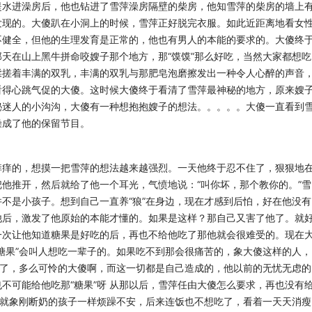
提水进澡房后，他也钻进了雪萍澡房隔壁的柴房，他知雪萍的柴房的墙上
发现的。大傻趴在小洞上的时候，雪萍正好脱完衣服。如此近距离地看
女
不健全，但他的生理发育是正常的，他也有
男人的本能的要求的。大傻终
那天在山上黑牛
拼命咬嫂子那个地方，那“馍馍”那么好吃，当然大家都想吃
揉搓着丰满的双乳，丰满的双乳与那肥皂泡磨擦发出一种令人心醉的声音
看得心跳气促的大傻。这时候大傻终于看清了雪萍最神秘的地方
，原来嫂
秘迷人的小沟沟，大傻有一种想抱抱
嫂子的想法。。。。。大傻一直看到
澡成了他
的保留节目。
痒痒的，想摸一把雪萍的想法越来越强烈。一天他终
于忍不住了，狠狠地
把他推开，然后就给了他
一个耳光，气愤地说：“叫你坏，那个教你的。”雪
并不是小孩子。想到自己一直养“狼”在身边，现在才感到后怕，好在他没有
他后，激发了他原始的本能才懂的。如果是这样？那自己又害了他了。
就
一次让他知道糖果是好吃的后，再也不给他
吃了那他就会很难受的。现在
糖果”会叫人
想吃一辈子的。如果吃不到那会很痛苦的，象大傻这样的人，
了，多么可怜的大傻啊，而这一切都是自己造成的，他以前的无忧无虑的
不可能给他吃那“糖果”呀
从那以后，雪萍任由大傻怎么要求，再也没有
就象刚断奶的孩子一样烦躁不安，后来连饭也不想吃了，看着一天天消瘦