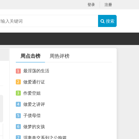
登录
注册
搜索
周点击榜
周热评榜
最淫荡的生活
做爱通行证
作爱空姐
做爱之讲评
子债母偿
做梦的女孩
淫妻兽交系列之公狗篇