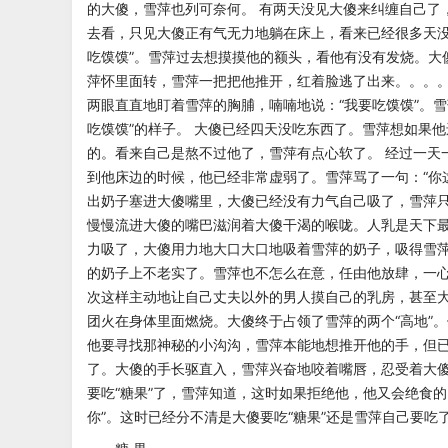
的大傻，雪萍也列可奈何。
有两天没见大傻来纠缠自己了
去看，只见大傻正有气无力地躺在床上，看来已经很多天
吃馍馍”。雪萍过去想摸摸他的额头，看他有没有发烧。大
萍怀里面转，雪萍一把把他推开，红着脸逃了
出来。。。
两眼直直地盯着雪萍的胸脯，喃喃
地说：“我要吃馍馍”。
吃
馍馍”的样子。
大傻已经四天没吃东西了。雪萍想如果他
的。看来自己是熬不过他了，雪萍有点心软了。
经过一天
到他床边的时候，他
已经非常虚弱了。雪萍骂了一句：“你
出奶子塞进大傻嘴里，大傻已经没有力气自己吸了，雪萍
慢慢流进大傻的嘴巴滋润着大傻干渴的喉咙。人乳是天
下
力吸了，大傻用力地大口大
口地吸着雪萍的奶子，吸得雪萍
的奶子上不老实了。雪萍也不怎么在意，任由他放肆，一
次这样主动地让自己丈夫以外的男人摸自己的乳房，甚至
团火在身体里面燃烧。大傻终于占领了雪萍的两
个“高地
他要寻找那神秘的
小沟沟，雪萍本能地想推开他的手，但
了。大傻的手长驱直入，雪萍兴奋地咬着嘴唇，忍受着大
要吃“糖果”了，雪萍知道，这时如果拒绝他，他又会绝食
你”。这时已经分不清是大傻要吃“
糖果”还是雪萍自己要吃