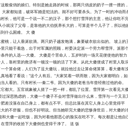
有这般俊俏的娘们。特别是她走路的时候，那两只俏皮的奶子一擅一擅的
。大家都知道，破坏军婚是犯法的。闹不好可要杀头。为了一时
的冲动而
的村长，他可是一个说一不二的汉子
，那个想打雪萍的主意，他让你吃不
从小就
没了父母，是靠他的大伯抚养长大的，可算是半个儿子了，所以他
遇到什么困难。
大 傻
水蜜桃，让人垂涎欲滴。两只奶子越发饱满，象要破
衣欲出似的。
坡上的
心里只能干着急，出于对军属的照顾，
村委决定派一个劳力帮雪萍。派那
合条件的人
选---大傻。
大傻是个苦命人，五岁时的一场天花便使他的智力
个人，靠村里的救济有一顿没一顿的活了下来。从此大傻便成了村里人取
了一个算命佬，人们为了逗大傻玩，就拉他过去让算命佬算算，看大傻有
真地看了看说：“这个人有后。”大家笑着一
哄而散，因为大家都明白，如
他当人看的。只有
村长---秦二爷。因为大傻的老爸当年曾经救过他的命。
其它都大。五官就象被人搓了一把一样，都乱了
位置。雪萍第一次看见大
经过深思熟虑的，大傻一个傻子不会对雪萍做出什么来，雪萍与一个又丑
个肥差没落在自己身上，都有点不平。但总比落在其它人
身上心里觉得平
老大的不舒服，但也不好明说。
但当她听完大傻的悲惨身世后，对大傻的
能和大傻一起吃饭，因为对着他那恶心的脸实在吃不下。每次都是让
他自
，在雪萍的收拾下大傻倒也变得干净了。
送 饭