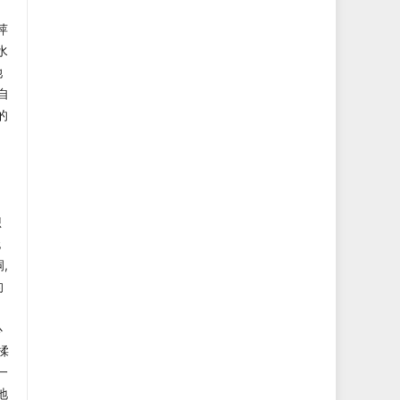
萍
水
她
自
的
想
无
,
的
心
揉
一
地