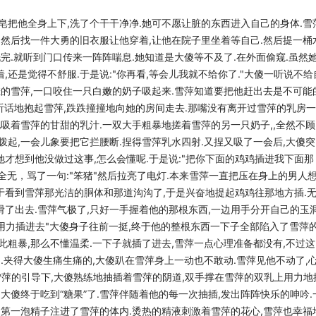
皂把他全身上下,洗了个干干净净.她可不愿让脏的
东西进入自己的身体.雪
,然后找一件大勇的
旧衣服让他穿着,让他在院子里坐着等自己.然后提一桶
完.就听到门口传来一阵阵喘息.她知道是大傻等不及了.在外面偷窥.虽然
,还是觉得不舒服.于是说:"你再看,等会儿我就不给你了."大傻
一听说不给
挂的雪萍,一口咬住一只白嫩的奶
子吸起来.雪萍知道要把他赶出去是不可能
听话地抱起雪萍,跌跌撞撞地向她的房间走去.那嘴没有离开过雪萍的乳房一
吸着雪萍的甘甜的乳汁.一双大手粗暴地搓着雪萍的另一只奶子,,全然
不顾
拨起,一会儿象要把它拦腰断.捏得雪萍乳
水四射.又捏又吸了一会后,大傻突
她才想到
他没做过这事,怎么会懂呢.于是说:"把你下面的鸡鸡插进我下面那
情全无，骂了一句:"笨猪"然后拉亮了电灯.本来雪萍一直把压在身上的男人
于看到雪萍那光洁的胴体和那道沟沟了,于是兴奋地提起鸡鸡
往那地方插.
了出去.雪萍气极了,只好一手握
着他的那根东西,一边用手分开自己的玉洞
用
力插进去"大傻身子往前一挺,终于他的整根东西一下子全部陷入了雪萍
此粗暴,那么不懂温柔.一下子就插了进去,雪萍一点心理准备都没有,不过这
.夹得大傻生痛生痛的,大傻趴在雪萍身上一动也不敢动.雪萍见他
不动了,
在雪萍的引导下,大傻熟练地抽插着雪
萍的阴道,双手撑在雪萍的双乳上用力地
.大
傻终于吃到“糖果”了.雪萍伴随着他的每一次抽插,发出阵阵快乐的呻吟.
的第一泡精子注进了雪萍的体内.烫热的精液刺激着雪萍的花心,雪萍也幸福