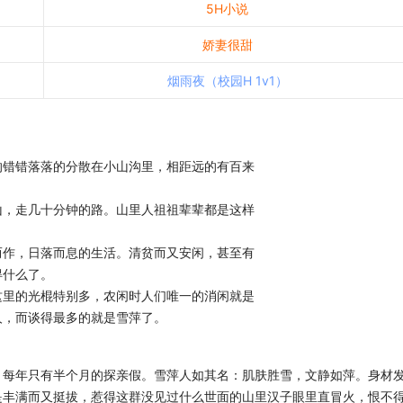
5H小说
娇妻很甜
烟雨夜（校园H 1v1）
的错错落落的分散在小山沟里，相距远的有百来
山，走几十分钟的路。山里人祖祖辈辈都是这样
而作，日落而息的生活。清贫而又安闲，甚至有
得什么了。
这里的光棍特别多，农闲时人们唯一的消闲就是
人，而谈得最多的就是雪萍了。
，每年只有半个月的探亲假。雪萍人如其名：肌肤胜
雪，文静如萍。身材
是丰满而又挺拔，惹得这
群没见过什么世面的山里汉子眼里直冒火，恨不