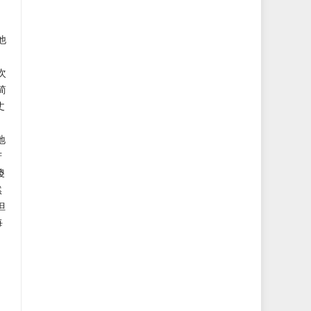
他
次
简
丈
地
苦
傻
然
但
每