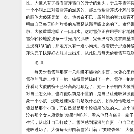
性。大傻又有了看看雪萍雪白的身子的念头，于是
等雪萍
一个小洞是正对着雪萍
的澡房的。那是他帮雪萍找小鸡时
的胴体大傻还是第一次。他兴奋不已，虽然他的智力发育
明白自己每天吃的甜美的东西是从那里吸出来的了。难怪
啦。大傻重重地咽了一口口水。这时雪萍正
在用手轻轻地
雪萍轻轻地擦洗
每一寸光洁的肌肤，完全没有发觉在隔壁
是没有鸡鸡的，那地方只有一道小沟沟。看着嫂子那道神
萍洗完了快穿好衣服才走出来。从此以后每天偷看雪萍洗
绝 食
每天对着雪萍那两个只能吸不能摸的东西，大傻心里
雪萍的乳房上摸了一把，痛得雪萍惊叫了一声。雪萍一把
萍看到大傻的裤子已经高高地顶起了。她一下子明白
大傻
对自己怎么样。也许他
以前是不懂的，是自己让他吸刺激
象一个小孩，没吃过糖果以前是没什么的。如果给他吃过
傻就是那个小孩，而自己就是那个给糖果他吃的人。这个“
没有那个女人愿意给“糖果”他吃的。看来
他只有痛苦一辈子
生活，从此让
自己打破了。雪萍感到深深的自责，但自己也
他吸过奶了。大傻每天都围着雪萍叫着：“要吃馍馍”。
大傻