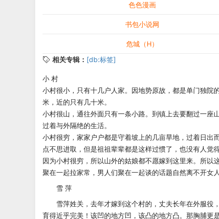
色色漫画
书包小说网
危城（H）
相关专辑：
[db:标签]
小 村
小村很小，只有十几户人家。因地势原故，都是单门独院
米，近的只有几十米。
小村很山，通往外面只有一条小路。到镇上去要翻过一座
过着与外隔绝的生活。
小村很穷，家家户户都是守着坡上的几亩旱地，过着日出
点不思进取，但是祖祖辈辈都是这样过惯了，也没有人觉
因为小村很穷，所以山外的姑娘都不愿嫁到这里来。所以
聚在一起拉家常，男人们聚在一起谈的话题自然离不开女
雪 萍
雪萍姓关，去年才嫁到这个村的，丈夫长年在外服役
育得近乎完美！该凹的地方凹，该凸的地方凸。那胸脯更