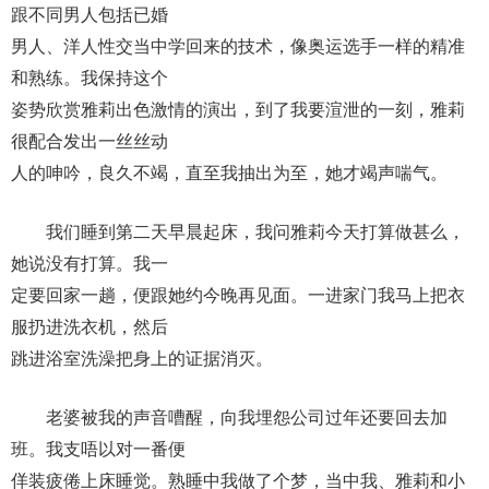
跟不同男人包括已婚
男人、洋人性交当中学回来的技术，像奥运选手一样的精准
和熟练。我保持这个
姿势欣赏雅莉出色激情的演出，到了我要渲泄的一刻，雅莉
很配合发出一丝丝动
人的呻吟，良久不竭，直至我抽出为至，她才竭声喘气。
我们睡到第二天早晨起床，我问雅莉今天打算做甚么，
她说没有打算。我一
定要回家一趟，便跟她约今晚再见面。一进家门我马上把衣
服扔进洗衣机，然后
跳进浴室洗澡把身上的证据消灭。
老婆被我的声音嘈醒，向我埋怨公司过年还要回去加
班。我支唔以对一番便
佯装疲倦上床睡觉。熟睡中我做了个梦，当中我、雅莉和小