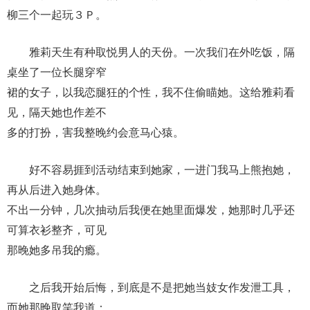
柳三个一起玩３Ｐ。
雅莉天生有种取悦男人的天份。一次我们在外吃饭，隔
桌坐了一位长腿穿窄
裙的女子，以我恋腿狂的个性，我不住偷瞄她。这给雅莉看
见，隔天她也作差不
多的打扮，害我整晚约会意马心猿。
好不容易捱到活动结束到她家，一进门我马上熊抱她，
再从后进入她身体。
不出一分钟，几次抽动后我便在她里面爆发，她那时几乎还
可算衣衫整齐，可见
那晚她多吊我的瘾。
之后我开始后悔，到底是不是把她当妓女作发泄工具，
而她那晚取笑我道：