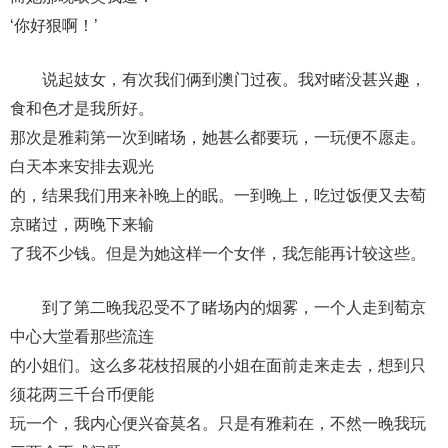
‘你好狠啊！’
说起妓女，有次我们俩到澳门过夜。我对睹没甚兴趣，
食和色才是我所好。
那次是雅莉第一次到睹场，她甚么都要玩，一玩便不愿走。
白天本来安排去观光
的，结果我们用来补晚上的眠。一到晚上，吃过饭便又去萄
京睹过，两晚下来输
了我不少钱。但是为她这样一个女伴，我怎能再计较这些。
到了第二晚我忍受不了睹场内的烟雾，一个人走到萄京
中心大堂看那些流连
的小姐们。这么多花枝招展的小姐在面前走来走去，想到只
须花两三千台币便能
玩一个，我内心便兴奋莫名。只是有雅莉在，不然一晚我玩