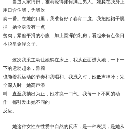
当过人家情妇，雅莉晓得如何满足男人。她爬在我身上
用口含住我，为我吹
奏一番。在她的口里，我准备好了春宵二度。我把她裙子脱
掉，她全身没有一点
赘肉，紧贴平滑的小腹，加上圆浑的乳房，看起来有点像日
本脱星金泽文子。
这次我采主动让她躺在床上，我从正面进入她，一下一
下的运动起来，雅莉
也随着我运动的节奏和我唱和。我浅入时，她低声呻吟；完
全深入时，她高声浪
叫，直至我抽出为止，她才换一口气。我每一下不同的动
作，都引发出她不同的
反应。
她这种女性在性爱中自然的反应，是一种表演，是她从