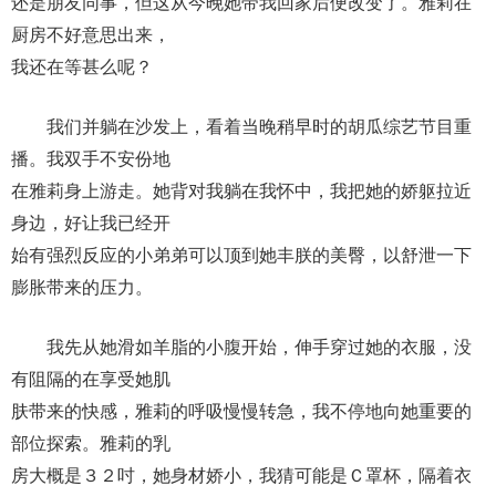
还是朋友同事，但这从今晚她带我回家后便改变了。雅莉在
厨房不好意思出来，
我还在等甚么呢？
我们并躺在沙发上，看着当晚稍早时的胡瓜综艺节目重
播。我双手不安份地
在雅莉身上游走。她背对我躺在我怀中，我把她的娇躯拉近
身边，好让我已经开
始有强烈反应的小弟弟可以顶到她丰朕的美臀，以舒泄一下
膨胀带来的压力。
我先从她滑如羊脂的小腹开始，伸手穿过她的衣服，没
有阻隔的在享受她肌
肤带来的快感，雅莉的呼吸慢慢转急，我不停地向她重要的
部位探索。雅莉的乳
房大概是３２吋，她身材娇小，我猜可能是Ｃ罩杯，隔着衣