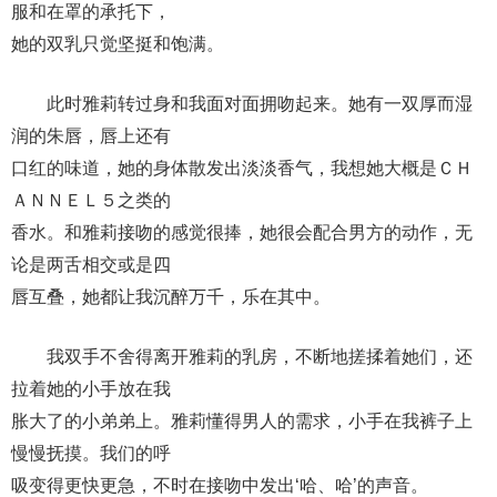
服和在罩的承托下，
她的双乳只觉坚挺和饱满。
此时雅莉转过身和我面对面拥吻起来。她有一双厚而湿
润的朱唇，唇上还有
口红的味道，她的身体散发出淡淡香气，我想她大概是ＣＨ
ＡＮＮＥＬ５之类的
香水。和雅莉接吻的感觉很捧，她很会配合男方的动作，无
论是两舌相交或是四
唇互叠，她都让我沉醉万千，乐在其中。
我双手不舍得离开雅莉的乳房，不断地搓揉着她们，还
拉着她的小手放在我
胀大了的小弟弟上。雅莉懂得男人的需求，小手在我裤子上
慢慢抚摸。我们的呼
吸变得更快更急，不时在接吻中发出‘哈、哈’的声音。