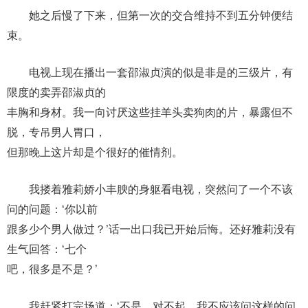
她之后慢了下来，但第一次的交合维持不到五分钟便结
束。
电视上现在播出一套邵淑贞演的似是非是的三级片，有
限度的卖弄邵淑贞的
丰胸和身材。我一向讨厌这些挂羊头卖狗肉的片，暴露但不
脱，专吊男人胃口，
但那晚上这片却是个很好的催情剂。
我搂着雅莉娇小丰腴的身躯看电视，突然问了一个不该
问的问题：‘你以前
跟多少个男人做过？’话一出口我已开始后悔。还好雅莉没有
生气回答：‘七个
吧，很多是不是？’
我赶紧打完场道：‘不是，对不起，我不应该问这样的问