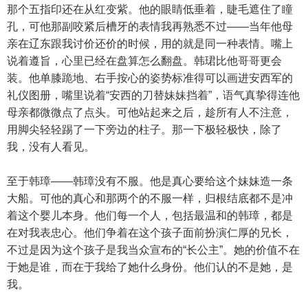
那个五指印还在从红变紫。他的眼睛低垂着，睫毛遮住了瞳
孔，可他那副咬紧后槽牙的表情我再熟悉不过——当年他母
亲在辽东跟我讨价还价的时候，用的就是同一种表情。嘴上
说着遵旨，心里已经在盘算怎么翻盘。韩珺比他哥哥更会
装。他单膝跪地、右手按心的姿势标准得可以画进安西军的
礼仪图册，嘴里说着“安西的刀替妹妹挡着”，语气真挚得连他
母亲都微微点了点头。可他站起来之后，趁所有人不注意，
用脚尖轻轻踢了一下旁边的柱子。那一下极轻极快，除了
我，没有人看见。
至于韩璋——韩璋没有不服。他是真心要给这个妹妹造一条
大船。可他的真心和那两个的不服一样，归根结底都不是冲
着这个婴儿本身。他们每一个人，包括最温和的韩璋，都是
在对我表忠心。他们争着在这个孩子面前扮演仁厚的兄长，
不过是因为这个孩子是我当众宣布的“长公主”。她的价值不在
于她是谁，而在于我给了她什么身份。他们认的不是她，是
我。