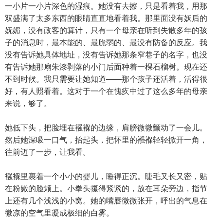
一小片一小片深色的湿痕。她没有去擦，只是看着我，用那
双盛满了太多东西的眼睛直直地看着我。那里面没有妖后的
妩媚，没有政客的算计，只有一个母亲在听到失散多年的孩
子的消息时，最本能的、最脆弱的、最没有防备的反应。我
没有告诉她具体地址，没有告诉她那条窄巷子的名字，也没
有告诉她那扇朱漆剥落的小门后面种着一棵石榴树。现在还
不到时候。我只需要让她知道——那个孩子还活着，活得很
好，有人照看着。这对于一个在愧疚中过了这么多年的母亲
来说，够了。
她低下头，把脸埋在襁褓的边缘，肩膀微微颤动了一会儿。
然后她深吸一口气，抬起头，把怀里的襁褓轻轻掀开一角，
往前迈了一步，让我看。
襁褓里裹着一个小小的婴儿，睡得正沉。睫毛又长又密，贴
在粉嫩的脸颊上。小拳头攥得紧紧的，放在耳朵旁边，指节
上还有几个浅浅的小窝。她的嘴唇微微张开，呼出的气息在
微凉的空气里凝成极细的白雾。