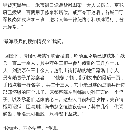
墙被熏黑半面，米市街口烧毁货摊四架，无人员伤亡。京兆
府已拨银二百两用于修缮和赔偿。戒严令下达后，各城门守
军换岗频次增加三班，进出人等一律凭路引和腰牌通行，暂
无异常。”
“叛军残兵的搜捕情况？”我问。
“回陛下，情报司与禁军联合搜捕，昨晚至今晨已抓获叛军残
兵一百二十余人，其中守备三师中参与叛乱的官兵八十九
人，刘骁亲信三十余人，趁乱上街打劫的地痞流氓十余人。
另有勋贵子弟涉案者——”他顿了顿，翻到文书的最后一页，
手指点着一行名字，“共二十三人，其中最显赫的是前兵部侍
郎郑怀恩的两个儿子、原都察院左副都御史孙正言的一个侄
子、以及承恩伯赵家的老三。这些人目前均已收押，关在情
报司诏狱。臣与刑部尚书赵之恒连夜会审了其中几个，供词
确凿，罪名无可推脱，只待陛下圣裁。”
“按律办。不必留手。”我说。