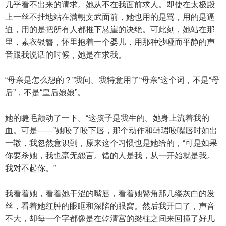
几乎看不出来的请求。她从不在我面前求人。即使在太极殿
上一丝不挂地站在满朝文武面前，她也用的是骂，用的是逼
迫，用的是把所有人都推下悬崖的决绝。可此刻，她站在那
里，素衣银簪，怀里抱着一个婴儿，用那种沙哑而平静的声
音跟我说话的时候，她是在求我。
“母亲是怎么想的？”我问。我特意用了“母亲”这个词，不是“母
后”，不是“皇后娘娘”。
她的睫毛颤动了一下。“这孩子是我生的。她身上流着我的
血。可是——”她咬了咬下唇，那个动作和韩珺咬嘴唇时如出
一辙，我忽然意识到，原来这个习惯也是她给的，“可是如果
你要杀她，我也毫无怨言。错的人是我，从一开始就是我。
我对不起你。”
我看着她，看着她干涩的嘴唇，看着她鬓角那几缕灰白的发
丝，看着她红肿的眼眶和深陷的眼窝。然后我开口了，声音
不大，却每一个字都像是在乾清宫的梁柱之间来回撞了好几