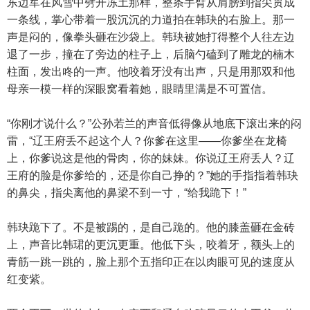
东边军在风雪中劈开冻土那样，整条手臂从肩膀到指尖贯成
一条线，掌心带着一股沉沉的力道拍在韩玦的右脸上。那一
声是闷的，像拳头砸在沙袋上。韩玦被她打得整个人往左边
退了一步，撞在了旁边的柱子上，后脑勺磕到了雕龙的楠木
柱面，发出咚的一声。他咬着牙没有出声，只是用那双和他
母亲一模一样的深眼窝看着她，眼睛里满是不可置信。
“你刚才说什么？”公孙若兰的声音低得像从地底下滚出来的闷
雷，“辽王府丢不起这个人？你爹在这里——你爹坐在龙椅
上，你爹说这是他的骨肉，你的妹妹。你说辽王府丢人？辽
王府的脸是你爹给的，还是你自己挣的？”她的手指指着韩玦
的鼻尖，指尖离他的鼻梁不到一寸，“给我跪下！”
韩玦跪下了。不是被踢的，是自己跪的。他的膝盖砸在金砖
上，声音比韩珺的更沉更重。他低下头，咬着牙，额头上的
青筋一跳一跳的，脸上那个五指印正在以肉眼可见的速度从
红变紫。