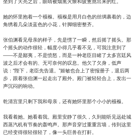
坐到了天亮之后，眼睛被烟熏火燎和疲惫熬出来的红。
她的怀里抱着一个襁褓。襁褓是用月白色的丝绸裹着的，边
角绣着几朵淡蓝色的小花，针脚细密整齐。
张伯渊看见母亲的样子，先是愣了一瞬，然后摇了摇头。那
个摇头的动作很轻，幅度小得几乎看不见，可我注意到了
——不是鄙夷，不是愤怒，而是一种老臣目睹了太多宫廷风
波之后才会有的、无可奈何的叹息。他欠了欠身，低声
说：“陛下，老臣先告退。”姬敏也合上了密报册子，退后两
步，跟着张伯渊一起走出了殿外。殿门被轻轻合上，发出一
声沉闷的响动。
乾清宫里只剩下我和母亲，还有她怀里那个小小的襁褓。
我看着她。她看着我。殿里安静了很久，久到能听见远处城
西蒸汽机有节奏的轰鸣声。那声音穿过重重宫墙，传到这里
已经变得很轻很轻了，像一头巨兽在打鼾。