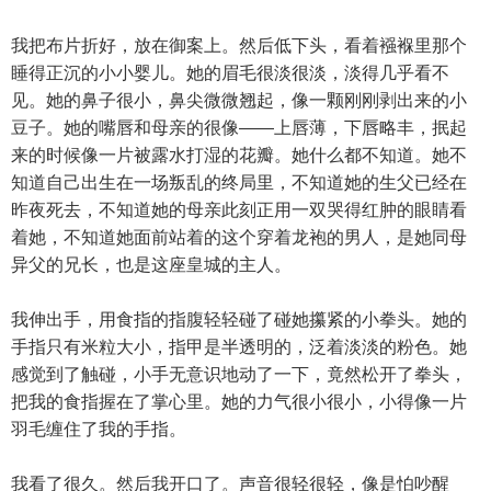
我把布片折好，放在御案上。然后低下头，看着襁褓里那个
睡得正沉的小小婴儿。她的眉毛很淡很淡，淡得几乎看不
见。她的鼻子很小，鼻尖微微翘起，像一颗刚刚剥出来的小
豆子。她的嘴唇和母亲的很像——上唇薄，下唇略丰，抿起
来的时候像一片被露水打湿的花瓣。她什么都不知道。她不
知道自己出生在一场叛乱的终局里，不知道她的生父已经在
昨夜死去，不知道她的母亲此刻正用一双哭得红肿的眼睛看
着她，不知道她面前站着的这个穿着龙袍的男人，是她同母
异父的兄长，也是这座皇城的主人。
我伸出手，用食指的指腹轻轻碰了碰她攥紧的小拳头。她的
手指只有米粒大小，指甲是半透明的，泛着淡淡的粉色。她
感觉到了触碰，小手无意识地动了一下，竟然松开了拳头，
把我的食指握在了掌心里。她的力气很小很小，小得像一片
羽毛缠住了我的手指。
我看了很久。然后我开口了。声音很轻很轻，像是怕吵醒