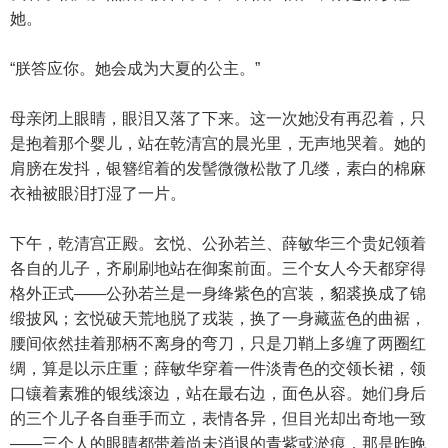
她。
“朕答应你。她会成为大夏的公主。”
母亲闭上眼睛，眼泪又落了下来。这一次她没有再忍着，只
是抱着那个婴儿，站在乾清宫的晨光里，无声地哭着。她的
肩膀在发抖，银簪绾着的发髻微微松散了几缕，素白的棉麻
衣袖被眼泪打湿了一片。
下午，乾清宫正殿。玄悦、公孙若兰、薛敏华三个贵妃领着
各自的儿子，齐刷刷地站在御案前面。三个女人今天都穿得
格外正式——公孙若兰是一身绛紫色的宫装，貂裘换成了锦
缎披风；玄悦破天荒地脱了戎装，换了一身藏蓝色的曲裾，
腰间依然挂着那柄不离身的弯刀，只是刀鞘上多缠了两圈红
绸，算是以示庄重；薛敏华穿着一件淡青色的交领长裙，领
口镶着素雅的银线滚边，站在最右边，面色从容。她们身后
的三个儿子各自垂手而立，表情各异，但目光却出奇地一致
——三个人的眼睛都带着尚未消退的青紫或淤痕，那是昨晚