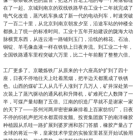
像一条条银灰色的血管，把这片古老土地的每一个角落都缝
在了一起。京城到南京的双线铁路早在工业十二年就完成了
电气化改造，蒸汽机车换成了新一代的电动列车，时速突破
了一百二十里，从北京到南京朝发夕至，沿途车站的钟楼全
都换上了统一的标准时间。工业十五年开始建设的陇海大动
脉横贯东西，从连云港一路铺到玉门，沿线的棉花、石油、
铜锭、羊毛像血液一样在铁轨上日夜奔流。到工业二十年，
全国铁路通车里程突破六万里，比二十年前翻了整整六倍。
工厂更多了。京畿炼铁厂从原来的十六座高炉扩到了四十
座，日夜不停地往天上吐着黑烟，把半边天都熏成了铁锈
色。山西的煤矿工人从几千人涨到了几万人，矿井深处第一
次装上了蒸汽驱动的通风机和升降机，矿难死亡人数降了一
半，可煤产量却翻了五倍。江南的织造厂早就不是谢家一家
的天下了——苏州河两岸密密麻麻排着上百家纺织厂，日夜
不停的织机声把河水都震得发颤。投资集团旗下的南洋橡胶
种植园从爪哇一路扩展到婆罗洲和苏门答腊，橡胶产量占了
全球的将近一半，皇家技术学堂的实验室里甚至开始试验用