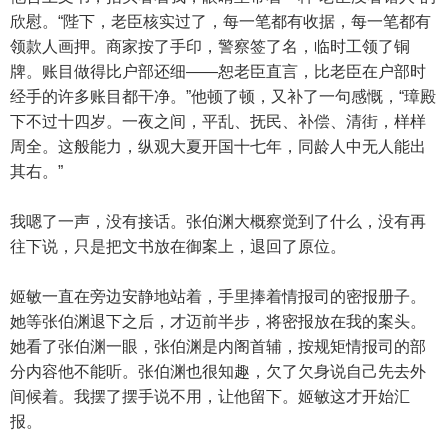
欣慰。“陛下，老臣核实过了，每一笔都有收据，每一笔都有
领款人画押。商家按了手印，警察签了名，临时工领了铜
牌。账目做得比户部还细——恕老臣直言，比老臣在户部时
经手的许多账目都干净。”他顿了顿，又补了一句感慨，“璋殿
下不过十四岁。一夜之间，平乱、抚民、补偿、清街，样样
周全。这般能力，纵观大夏开国十七年，同龄人中无人能出
其右。”
我嗯了一声，没有接话。张伯渊大概察觉到了什么，没有再
往下说，只是把文书放在御案上，退回了原位。
姬敏一直在旁边安静地站着，手里捧着情报司的密报册子。
她等张伯渊退下之后，才迈前半步，将密报放在我的案头。
她看了张伯渊一眼，张伯渊是内阁首辅，按规矩情报司的部
分内容他不能听。张伯渊也很知趣，欠了欠身说自己先去外
间候着。我摆了摆手说不用，让他留下。姬敏这才开始汇
报。