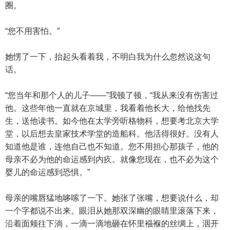
圈。
“您不用害怕。”
她愣了一下，抬起头看着我，不明白我为什么忽然说这句
话。
“您当年和那个人的儿子——”我顿了顿，“我从来没有伤害过
他。这些年他一直就在京城里，我看着他长大，给他找先
生，送他读书。如今他在太学旁听格物科，想要考北京大学
堂，以后想去皇家技术学堂的造船科。他活得很好。没有人
知道他是谁，连他自己也不知道。您不用担心那孩子，他的
母亲不必为他的命运感到内疚。就像您现在，也不必为这个
婴儿的命运感到恐惧。”
母亲的嘴唇猛地哆嗦了一下。她张了张嘴，想要说什么，却
一个字都说不出来。眼泪从她那双深幽的眼睛里滚落下来，
沿着面颊往下淌，一滴一滴地砸在怀里襁褓的丝绸上，洇开