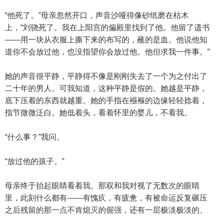
“他死了。”母亲忽然开口，声音沙哑得像砂纸磨在枯木
上，“刘骁死了。我在上阳宫的偏殿里找到了他。他留了遗书
——用一块从衣服上撕下来的布写的，蘸的是血。他说他知
道你不会放过他，也没指望你会放过他。他但求我一件事。”
她的声音很平静，平静得不像是刚刚失去了一个为之付出了
二十年的男人。可我知道，这种平静是假的。她越是平静，
底下压着的东西就越重。她的手指在襁褓的边缘轻轻捻着，
指节微微泛白。她低着头，看着怀里的婴儿，不看我。
“什么事？”我问。
“放过他的孩子。”
母亲终于抬起眼睛看着我。那双和我对视了无数次的眼睛
里，此刻什么都有——有愧疚，有疲惫，有被命运反复碾压
之后残留的那一点不肯熄灭的倔强，还有一层极淡极淡的、