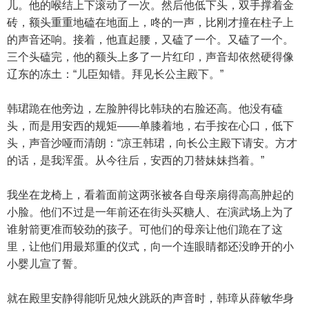
儿。他的喉结上下滚动了一次。然后他低下头，双手撑着金
砖，额头重重地磕在地面上，咚的一声，比刚才撞在柱子上
的声音还响。接着，他直起腰，又磕了一个。又磕了一个。
三个头磕完，他的额头上多了一片红印，声音却依然硬得像
辽东的冻土：“儿臣知错。拜见长公主殿下。”
韩珺跪在他旁边，左脸肿得比韩玦的右脸还高。他没有磕
头，而是用安西的规矩——单膝着地，右手按在心口，低下
头，声音沙哑而清朗：“凉王韩珺，向长公主殿下请安。方才
的话，是我浑蛋。从今往后，安西的刀替妹妹挡着。”
我坐在龙椅上，看着面前这两张被各自母亲扇得高高肿起的
小脸。他们不过是一年前还在街头买糖人、在演武场上为了
谁射箭更准而较劲的孩子。可他们的母亲让他们跪在了这
里，让他们用最郑重的仪式，向一个连眼睛都还没睁开的小
小婴儿宣了誓。
就在殿里安静得能听见烛火跳跃的声音时，韩璋从薛敏华身