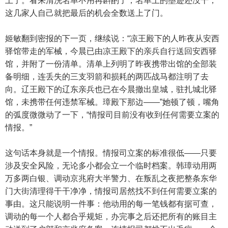
上了。看来清洗名单不用再斟酌了，名单上的墨迹还没干，
这几家人自己就把最后的机会全数送上了门。
姬敏翻到密报的下一页，继续说：“凉王殿下的人昨夜从安西
驿馆带走的军械，今晨已由凉王殿下的亲兵自行送回安西驿
馆，并附了一份清单。清单上列明了昨夜携带出馆的全部装
备明细，连丢失的三支羽箭和损耗的两匹战马都注明了去
向。辽王殿下的辽东亲兵也已在今晨撤出皇城，驻扎城北驿
馆，未携带任何违禁军械。璋殿下那边——”她顿了顿，嘴角
的弧度微微动了一下，“情报司目前没有收到任何需要立案的
情报。”
这句话本身就是一个情报。情报司立案的标准很低——只要
涉及安全风险，无论多小都会立一个临时档案。韩璋动用两
万多两白银、调动京兆府大半警力、在叛乱之夜把整条东华
门大街清理得干干净净，情报司居然找不到任何需要立案的
事由。这只能说明一件事：他动用的每一笔钱都有据可查，
调动的每一个人都合乎规矩，办完事之后还把所有的账目主