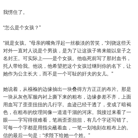
我愣住了。
“怎么是个女孩？”
“就是女孩。”母亲的嘴角浮起一丝极淡的苦笑，“刘骁这些天
对外一直对人说是个男孩，是为了让这孩子将来能以皇子之
名封王。可实际上——是个女孩。他临死前写了那封血书，
托人带给我。他说，他希望把这个女孩过继到你的名下，让
她作为公主长大，而不是一个可耻的奸夫的女儿。”
她说着，从襁褓的边缘抽出一块叠得方方正正的布片。那是
一块从灰色军服内衬上撕下来的粗布，边缘参差不齐，上面
用血写了歪歪扭扭的几行字。血迹已经干透了，变成了暗褐
色，在粗布的纹理间像一道道干涸的河床。我接过来看了一
眼——字写得很难看，笔画歪歪扭扭，有几个字还写错了。
可每一个字都是用指尖蘸着血，一笔一划地刻在粗布上的。
信的最后一句是：“求陛下给她一个姓。”