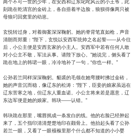
两个不可一世的少年，在安西和辽东叱咤风云的小王爷，此
刻跪在乾清宫的金砖上，各自捂着半边脸，狼狈得像两只被
母狼叼回窝里的幼崽。
玄悦转过身，对着御案深深鞠躬。她的脊背笔直如枪，声音
清朗而郑重：“陛下，玄悦以安西军统帅之名起誓——从今往
后，小公主便是安西玄家的小主人。安西军中若有任何人敢
对小公主不敬，军法从事。请陛下放心。”她说完，侧头看了
跪在地上的韩珺一眼，冷冷地补了一句，“你也一样。”
公孙若兰同样深深鞠躬。貂裘的毛领在她弯腰时拂过金砖，
她的声音沉而稳，像辽东的松涛：“陛下，臣妾的娘家虽远在
辽东苦寒之地，但辽东人重血诺。小公主将来若是愿意，辽
东边军便是她的娘家。韩玦——认错。”
韩玦跪在那里，嘴唇抿成一条发白的线。他的右脸已经肿起
来了，五个指印清清楚楚地印在颧骨上。他抬起头看了公孙
若兰一眼，又看了一眼襁褓里那个什么都不知道的小小婴