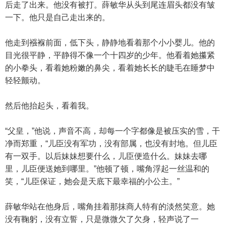
后走了出来。他没有被打。薛敏华从头到尾连眉头都没有皱
一下。他只是自己走出来的。
他走到襁褓前面，低下头，静静地看着那个小小婴儿。他的
目光很平静，平静得不像一个十四岁的少年。他看着她攥紧
的小拳头，看着她粉嫩的鼻尖，看着她长长的睫毛在睡梦中
轻轻颤动。
然后他抬起头，看着我。
“父皇，”他说，声音不高，却每一个字都像是被压实的雪，干
净而郑重，“儿臣没有军功，没有部属，也没有封地。但儿臣
有一双手。以后妹妹想要什么，儿臣便造什么。妹妹去哪
里，儿臣便送她到哪里。”他顿了顿，嘴角浮起一丝温和的
笑，“儿臣保证，她会是天底下最幸福的小公主。”
薛敏华站在他身后，嘴角挂着那抹商人特有的淡然笑意。她
没有鞠躬，没有立誓，只是微微欠了欠身，轻声说了一