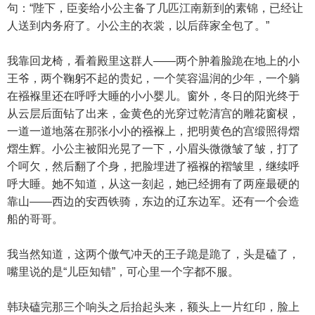
句：“陛下，臣妾给小公主备了几匹江南新到的素锦，已经让
人送到内务府了。小公主的衣裳，以后薛家全包了。”
我靠回龙椅，看着殿里这群人——两个肿着脸跪在地上的小
王爷，两个鞠躬不起的贵妃，一个笑容温润的少年，一个躺
在襁褓里还在呼呼大睡的小小婴儿。窗外，冬日的阳光终于
从云层后面钻了出来，金黄色的光穿过乾清宫的雕花窗棂，
一道一道地落在那张小小的襁褓上，把明黄色的宫缎照得熠
熠生辉。小公主被阳光晃了一下，小眉头微微皱了皱，打了
个呵欠，然后翻了个身，把脸埋进了襁褓的褶皱里，继续呼
呼大睡。她不知道，从这一刻起，她已经拥有了两座最硬的
靠山——西边的安西铁骑，东边的辽东边军。还有一个会造
船的哥哥。
我当然知道，这两个傲气冲天的王子跪是跪了，头是磕了，
嘴里说的是“儿臣知错”，可心里一个字都不服。
韩玦磕完那三个响头之后抬起头来，额头上一片红印，脸上