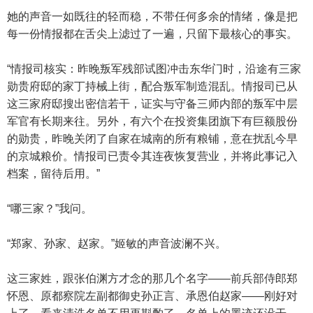
她的声音一如既往的轻而稳，不带任何多余的情绪，像是把
每一份情报都在舌尖上滤过了一遍，只留下最核心的事实。
“情报司核实：昨晚叛军残部试图冲击东华门时，沿途有三家
勋贵府邸的家丁持械上街，配合叛军制造混乱。情报司已从
这三家府邸搜出密信若干，证实与守备三师内部的叛军中层
军官有长期来往。另外，有六个在投资集团旗下有巨额股份
的勋贵，昨晚关闭了自家在城南的所有粮铺，意在扰乱今早
的京城粮价。情报司已责令其连夜恢复营业，并将此事记入
档案，留待后用。”
“哪三家？”我问。
“郑家、孙家、赵家。”姬敏的声音波澜不兴。
这三家姓，跟张伯渊方才念的那几个名字——前兵部侍郎郑
怀恩、原都察院左副都御史孙正言、承恩伯赵家——刚好对