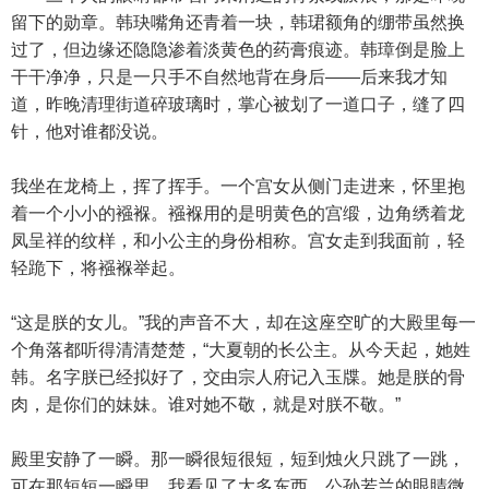
留下的勋章。韩玦嘴角还青着一块，韩珺额角的绷带虽然换
过了，但边缘还隐隐渗着淡黄色的药膏痕迹。韩璋倒是脸上
干干净净，只是一只手不自然地背在身后——后来我才知
道，昨晚清理街道碎玻璃时，掌心被划了一道口子，缝了四
针，他对谁都没说。
我坐在龙椅上，挥了挥手。一个宫女从侧门走进来，怀里抱
着一个小小的襁褓。襁褓用的是明黄色的宫缎，边角绣着龙
凤呈祥的纹样，和小公主的身份相称。宫女走到我面前，轻
轻跪下，将襁褓举起。
“这是朕的女儿。”我的声音不大，却在这座空旷的大殿里每一
个角落都听得清清楚楚，“大夏朝的长公主。从今天起，她姓
韩。名字朕已经拟好了，交由宗人府记入玉牒。她是朕的骨
肉，是你们的妹妹。谁对她不敬，就是对朕不敬。”
殿里安静了一瞬。那一瞬很短很短，短到烛火只跳了一跳，
可在那短短一瞬里，我看见了太多东西。公孙若兰的眼睛微