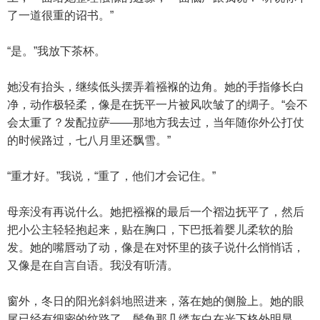
了一道很重的诏书。”
“是。”我放下茶杯。
她没有抬头，继续低头摆弄着襁褓的边角。她的手指修长白
净，动作极轻柔，像是在抚平一片被风吹皱了的绸子。“会不
会太重了？发配拉萨——那地方我去过，当年随你外公打仗
的时候路过，七八月里还飘雪。”
“重才好。”我说，“重了，他们才会记住。”
母亲没有再说什么。她把襁褓的最后一个褶边抚平了，然后
把小公主轻轻抱起来，贴在胸口，下巴抵着婴儿柔软的胎
发。她的嘴唇动了动，像是在对怀里的孩子说什么悄悄话，
又像是在自言自语。我没有听清。
窗外，冬日的阳光斜斜地照进来，落在她的侧脸上。她的眼
尾已经有细密的纹路了，鬓角那几缕灰白在光下格外明显。