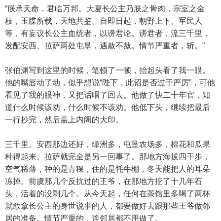
“朕承天命，君临万邦。大夏长公主乃朕之骨肉，宗室之金
枝，玉牒所载，天地共鉴。自即日起，朝野上下、军民人
等，有妄议长公主血统者，以谤君论。谤君者，流三千里，
发配安西、拉萨两处屯垦，遇赦不赦。情节严重者，斩。”
张伯渊写到这里的时候，笔顿了一顿，抬起头看了我一眼。
他的嘴唇动了动，似乎想说“陛下，此诏是否过于严厉”，可他
看见了我的眼神，又把话咽了回去。他做了快二十年官，知
道什么时候该劝，什么时候不该劝。他低下头，继续把最后
一行抄完，然后盖上内阁的大印。
三千里。安西那边还好，绿洲多，屯垦农场多，棉花和瓜果
种得起来。拉萨就完全是另一回事了。那地方海拔四千步，
空气稀薄，种的是青稞，住的是牦牛棚，冬天能把人的耳朵
冻掉。前虞那几个反抗过的王爷，在那地方挖了十几年石
头，活着的没剩几个。从今天起，任何在茶馆里多喝了两杯
就敢拿长公主的身世说事的人，都要做好去跟那些王爷做邻
居的准备。情节严重的，连邻居都不用做了。