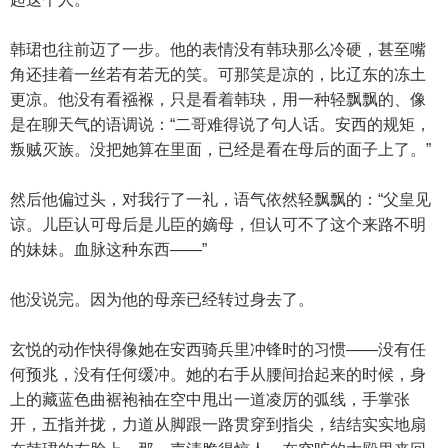
韩珺也往前迈了一步。他的表情没有韩玦那么冷硬，甚至嘴
角还挂着一丝若有若无的笑。可那笑是凉的，比辽东的冻土
更凉。他没有看襁褓，只是看着韩玦，用一种轻飘飘的、像
是在聊天气的语调说：“二哥难得说了句人话。安西的规矩，
叛贼灭族。没把她算在里面，已经是看在母后的面子上了。”
然后他偏过头，对我行了一礼，语气依然轻飘飘的：“父皇见
谅。儿臣认可母后是儿臣的嫡母，但认可不了这个来路不明
的妹妹。血脉这种东西——”
他没说完。因为他的母亲已经转过身去了。
玄悦的动作快得像她在安西骑兵里冲锋时的习惯——没有任
何预兆，没有任何缓冲。她的右手从腰间抬起来的时候，身
上的藏蓝色曲裾袍袖在空中甩出一道凌厉的弧线，手掌张
开，五指并拢，力道从脚跟一路贯穿到指尖，结结实实地扇