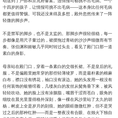
动送到了户部和京兆府备案。连情报司都挑不出毛病。一个
十四岁的孩子，让情报司挑不出毛病——这本身比任何毛病
都更值得警惕。可我还没来得及多想，殿外忽然传来了一阵
轻微的脚步声。
不是禁军的脚步，也不是太监的。那脚步声很轻很稳，每一
步都像是用尺子量过的，裙摆拖过青砖的沙沙声细微而有节
奏。张伯渊和姬敏几乎同时转过头去，看见了殿门口那一道
素白的身影。
母亲站在殿门口，穿着一条素白的交领长裙。不是皇后的礼
服，不是偏殿里她常穿的那些轻薄绫罗，而是最朴素的棉麻
白布，襟口没有绣花，袖口没有滚边。她的头发用一根没有
任何装饰的银簪绾着，几缕灰白的发丝从鬓角垂下来，被风
轻轻吹动。她的脸上没有涂胭脂，嘴唇干涩而苍白，眼角的
细纹在晨光里显得格外深刻，像一棵在风沙里站了太久的胡
杨，树皮上全是岁月的刻痕。她的眼眶微微红肿，但不是哭
过之后的那种红肿——而是一整夜没有合眼、在烛火下独自