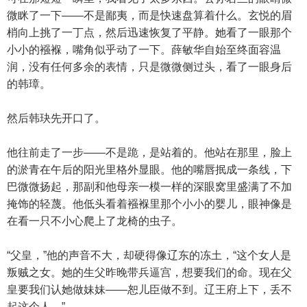
微眯了一下——不是鄙夷，而是快速盘算着什么。玄悦的眉
梢向上挑了一丁点，然后迅速恢复了平静。她看了一眼那个
小小的襁褓，嘴角似乎动了一下。薛敏华自始至终面容温
润，没有任何多余的表情，只是微微侧过头，看了一眼身后
的韩璋。
然后韩玦先开口了。
他往前走了一步——不是跪，是站着的。他站在那里，脸上
的淤青在午后的阳光里格外显眼。他的嘴唇抿成一条线，下
巴微微扬起，那副和他母亲一模一样的深眼窝里盛满了不加
掩饰的轻蔑。他低头看着襁褓里那个小小的婴儿，眼神像是
在看一只不小心爬上了龙椅的虫子。
“父皇，”他的声音不大，却硬得像辽东的冻土，“这个女人是
叛贼之女。她的生父昨晚带兵逼宫，想要我们的命。现在父
皇要我们认她做妹妹——恕儿臣做不到。辽王府上下，丢不
起这个人。”