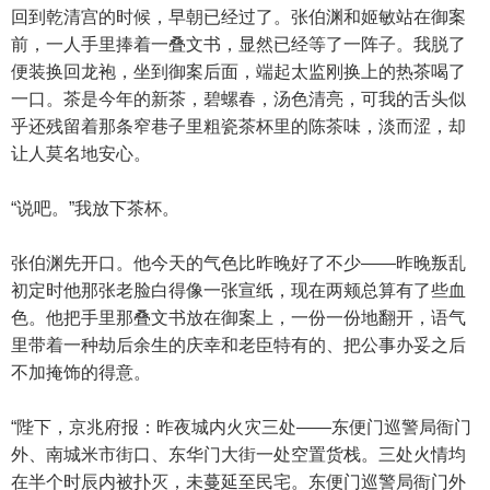
回到乾清宫的时候，早朝已经过了。张伯渊和姬敏站在御案
前，一人手里捧着一叠文书，显然已经等了一阵子。我脱了
便装换回龙袍，坐到御案后面，端起太监刚换上的热茶喝了
一口。茶是今年的新茶，碧螺春，汤色清亮，可我的舌头似
乎还残留着那条窄巷子里粗瓷茶杯里的陈茶味，淡而涩，却
让人莫名地安心。
“说吧。”我放下茶杯。
张伯渊先开口。他今天的气色比昨晚好了不少——昨晚叛乱
初定时他那张老脸白得像一张宣纸，现在两颊总算有了些血
色。他把手里那叠文书放在御案上，一份一份地翻开，语气
里带着一种劫后余生的庆幸和老臣特有的、把公事办妥之后
不加掩饰的得意。
“陛下，京兆府报：昨夜城内火灾三处——东便门巡警局衙门
外、南城米市街口、东华门大街一处空置货栈。三处火情均
在半个时辰内被扑灭，未蔓延至民宅。东便门巡警局衙门外