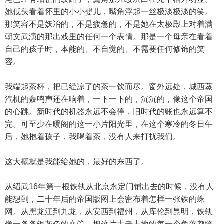
她低头看着怀里的小小婴儿，嘴角浮起一丝极淡极淡的笑。
那笑容不是妖冶的，不是疲惫的，不是她在太极殿上对着满
朝文武演的那出戏里的任何一个表情。那是一个母亲在看着
自己的孩子时，本能的、不自觉的、不需要任何修饰的笑
容。
我端起茶杯，把已经凉了的茶一饮而尽。窗外远处，城西蒸
汽机的轰鸣声还在响着，一下一下的，沉沉的，像这个帝国
的心跳。新时代的机器永远不会停，旧时代的账也永远算不
完。可至少在暖阁的这一小片阳光里，在这个寒冷的冬日午
后，她抱着孩子，我喝着茶，没有人来打扰我们。
这大概就是我能给她的，最好的东西了。
从绍武16年第一根铁轨从北京永定门铺出去的时候，没有人
能想到，二十年后的帝国版图上会密布着怎样一张铁的蛛
网。从黑龙江到九龙，从安西到福州，从库伦到昆明，铁轨