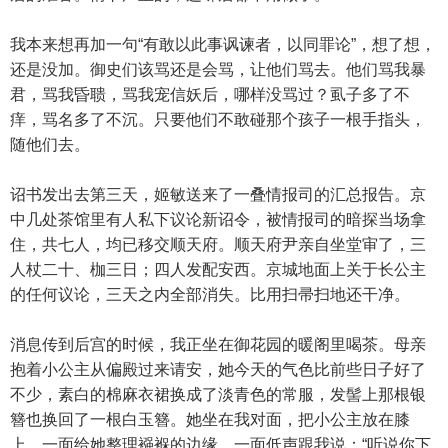
我本来想再加一句“有敢以此事讽谏者，以同罪论”，想了想，
还是没加。御史们该骂还是会骂，让他们骂去。他们骂我暴
君，骂我昏聩，骂我宠信妖后，哪样没骂过？虱子多了不
痒，骂名多了不沉。只要他们不敢碰那个孩子一根手指头，
随他们去。
诏书发出去第三天，姬敏送来了一叠情报司的汇总报告。京
中几处茶馆里有人私下议论新诏令，被情报司的暗探当场拿
住，共七人，均已移交顺天府。顺天府尹亲自坐堂审了，三
人杖二十、枷三日；四人发配安西。京城地面上关于长公主
的任何议论，三天之内全部消失。比用扫帚扫地还干净。
消息传到后宫的时候，我正坐在御花园的暖阁里喝茶。母亲
抱着小公主从偏殿过来请安，她今天的气色比前些日子好了
不少，素白的棉麻衣裙换成了淡青色的常服，发髻上那根银
簪也换回了一根白玉簪。她坐在我对面，把小公主放在膝
上，一面给她整理襁褓的边缘，一面低声跟我说：“听说你下