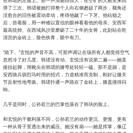
在韩珺的左脸上。那一声清脆得惊人，在空旷的大殿里来回
弹了三次。韩珺被她打得整个人向右侧趔趄了两步，额角还
没愈合的旧伤被震动牵动，疼得他龇了一下牙。他站稳之
后，捂着脸，用一种难以置信的眼神看着他的母亲。安西军
最高统帅、在西域风沙里磨砺了二十年的女将，此刻站在乾
清宫的金砖上，脸色铁青，眼中有刀。
“跪下。”玄悦的声音不高，可那声调让在场所有人都觉得空气
忽然冷了好几度。韩珺没有动。玄悦没有说第二遍——她直
接抬起脚，用靴尖在韩珺的膝弯处轻轻一磕。那不是踢，是
安西骑兵驯烈马时用的招式，力道精准而克制，刚好让膝关
节反射性地弯曲。韩珺扑通一声跪在了金砖上，膝盖撞得闷
响。
几乎是同时，公孙若兰的巴掌也落在了韩玦的脸上。
和玄悦的干脆利落不同，公孙若兰的动作更沉、更慢、更有
一种从骨子里透出来的威压。她没有扇——她是挥掌，像辽