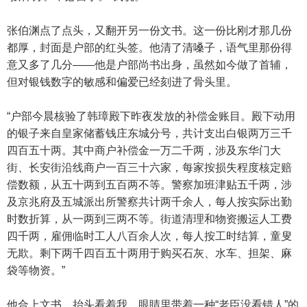
张伯渊点了点头，又翻开另一份文书。这一份比刚才那几份
都厚，封面是户部的红头签。他清了清嗓子，语气里那份得
意又多了几分——他是户部尚书出身，虽然如今做了首辅，
但对银钱数字的敏感和偏爱已经刻进了骨头里。
“户部今晨核验了韩璋殿下昨夜发放的补偿金账目。殿下动用
的银子来自皇家储蓄钱庄东城分号，共计支出白银两万三千
四百五十两。其中商户补偿金一万二千两，涉及东华门大
街、长安街沿线商户一百三十六家，每家按损失程度核定赔
偿数额，从五十两到五百两不等。警察加班津贴五千两，涉
及京兆府及五城派出所警察共计两千余人，每人按实际出勤
时数折算，从一两到三两不等。街道清理和物资搬运人工费
四千两，雇佣临时工人八百余人次，每人按工时结算，童叟
无欺。剩下两千四百五十两用于购买石灰、水车、担架、麻
袋等物资。”
他合上文书，抬头看着我，眼睛里带着一种“老臣没看错人”的