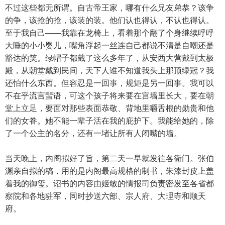
不过这些都无所谓。自古帝王家，哪有什么兄友弟恭？该争
的争，该抢的抢，该装的装。他们认也得认，不认也得认。
至于我自己——我靠在龙椅上，看着那个翻了个身继续呼呼
大睡的小小婴儿，嘴角浮起一丝连自己都说不清是自嘲还是
豁达的笑。绿帽子都戴了这么多年了，从安西大营戴到太极
殿，从朝堂戴到民间，天下人谁不知道我头上那顶绿冠？我
还怕什么东西。但容忍是一回事，规矩是另一回事。我可以
不在乎流言蜚语，可这个孩子将来要在宫墙里长大，要在朝
堂上立足，要面对那些表面恭敬、背地里嚼舌根的勋贵和他
们的女眷。她不能一辈子活在我的庇护下。我能给她的，除
了一个公主的名分，还有一堵让所有人闭嘴的墙。
当天晚上，内阁拟好了旨，第二天一早就发往各衙门。张伯
渊亲自拟的稿，用的是内阁最高规格的制书，朱漆封皮上盖
着我的御玺。诏书的内容由姬敏的情报司负责密发至各省都
察院和各地驻军，同时抄送六部、宗人府、大理寺和顺天
府。