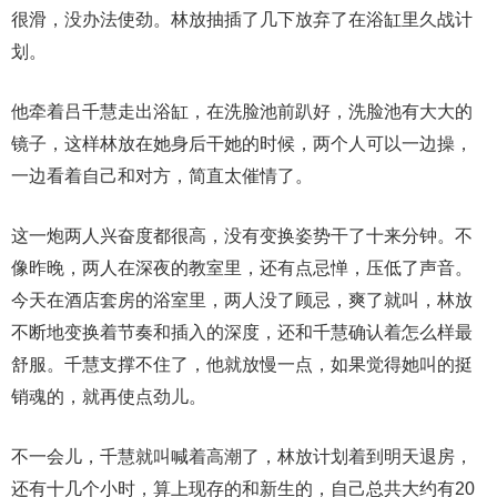
很滑，没办法使劲。林放抽插了几下放弃了在浴缸里久战计
划。
他牵着吕千慧走出浴缸，在洗脸池前趴好，洗脸池有大大的
镜子，这样林放在她身后干她的时候，两个人可以一边操，
一边看着自己和对方，简直太催情了。
这一炮两人兴奋度都很高，没有变换姿势干了十来分钟。不
像昨晚，两人在深夜的教室里，还有点忌惮，压低了声音。
今天在酒店套房的浴室里，两人没了顾忌，爽了就叫，林放
不断地变换着节奏和插入的深度，还和千慧确认着怎么样最
舒服。千慧支撑不住了，他就放慢一点，如果觉得她叫的挺
销魂的，就再使点劲儿。
不一会儿，千慧就叫喊着高潮了，林放计划着到明天退房，
还有十几个小时，算上现存的和新生的，自己总共大约有20