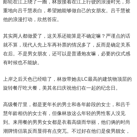
邮轮在江上绕了一圈，林放接着在江上行驶的浪漫时光，郑
重地向吕千慧表白，希望她能够做自己的女朋友。吕千慧被
他的浪漫打动，欣然答应。
其实两人都做爱了，这关系还能算是不确定嘛？严谨点的话
就不算，现代人先上车再补票的情况多了，反而是确定关系
在后。不是男女朋友，还可以是普通炮友嘛，必要的仪式感
有时候也不能缺。
上岸之后天色已经暗了，林放带她去LC最高的建筑物顶层的
旋转餐厅吃大餐，美其名曰庆祝他们在一起的纪念日。
高级餐厅里，都是更年长的男士和各年龄段的女士，和吕千
慧年龄相仿的女士有，但像林放这么年轻的男性客人没见
到。来用餐的男男女女都是衣着高级而华丽，他们俩的时尚
潮牌情侣装反而显得有点突兀。不过好在他们是俊男靓女，