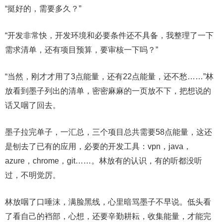
“挺好的，需要多久？”
“开发非常快，开发环境和必要条件还不具备，我整理了一下
需求清单，还有项目预算，要审核一下吗？”
“当然，刚才才用了3点能量，还有22点能量，还不愁……”林
放看到墨子列出的清单，密密麻麻的一页放不下，把想说的
话又咽了回去。
墨子拉完单子，一汇总，三个项目总共需要58点能量，这还
是刨去了已有的应用，必要的开发工具：vpn，java，
azure，chrome，git……。林放有的认识，有的听都没听
过，不明觉厉。
林放咽了口唾沫，满脸黑线，心里暗骂墨子不早说。低头看
了看自己的裆部，心想，还要辛勤耕耘，收集能量，才能完