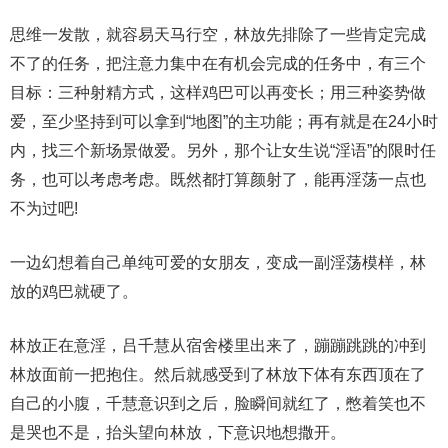
思维一发散，就容易天马行空，林放先排除了一些肯定完成
不了的任务，把注意力集中在有机会完成的任务中，有三个
目标：三种射精方式，这样鸡巴可以再变长；用三种姿势做
爱，至少坚持到可以拿到“地图”的主功能；再有就是在24小时
内，找三个新场景做爱。另外，那个让女生说“淫语”的限时任
务，也可以考虑考虑。既然都打算颜射了，能再淫荡一点也
不为过吧!
一边幻想着自己单纯可爱的女朋友，变成一副淫荡模样，林
放的鸡巴就硬了。
林放正在意淫，吕千慧从宿舍楼里出来了，蹦蹦跳跳的冲到
林放面前一把抱住。然后就感受到了林放下体有东西顶在了
自己的小腹，千慧意识到之后，脸瞬间就红了，憋着笑也不
是哭也不是，抬头望向林放，下意识地想撒开。