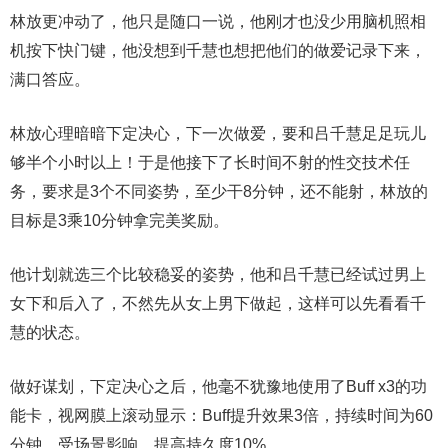
林放更冲动了，他只是随口一说，他刚才也没少用脑机照相
机按下快门键，他没想到千慧也想把他们的做爱记录下来，
满口答应。
林放心理暗暗下定决心，下一次做爱，要和吕千慧足足玩儿
够半个小时以上！于是他接下了长时间不射的性交技术任
务，要求是3个不同姿势，至少干8分钟，还不能射，林放的
目标是3乘10分钟拿完美奖励。
他计划就选三个比较稳妥的姿势，他和吕千慧已经试过男上
女下和后入了，不然先从女上男下做起，这样可以先看看千
慧的状态。
做好谋划，下定决心之后，他毫不犹豫地使用了Buff x3的功
能卡，视网膜上滚动显示：Buff提升效果3倍，持续时间为60
分钟。受场景影响，提高持久度10%