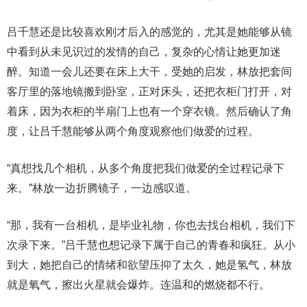
吕千慧还是比较喜欢刚才后入的感觉的，尤其是她能够从镜
中看到从未见识过的发情的自己，复杂的心情让她更加迷
醉。知道一会儿还要在床上大干，受她的启发，林放把套间
客厅里的落地镜搬到卧室，正对床头，还把衣柜门打开，对
着床，因为衣柜的半扇门上也有一个穿衣镜。然后确认了角
度，让吕千慧能够从两个角度观察他们做爱的过程。
“真想找几个相机，从多个角度把我们做爱的全过程记录下
来。”林放一边折腾镜子，一边感叹道。
“那，我有一台相机，是毕业礼物，你也去找台相机，我们下
次录下来。”吕千慧也想记录下属于自己的青春和疯狂。从小
到大，她把自己的情绪和欲望压抑了太久，她是氢气，林放
就是氧气，擦出火星就会爆炸。连温和的燃烧都不行。