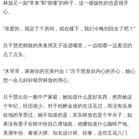
林放又一副“常来”和“很懂”的样子，这一顿饭吃的也是很开
心。
“亲爱的，我定了个房间，就在楼下，我们今晚别回去了吧？”
吕千慧把精致的美食用叉子送进嘴里，一边咀嚼一边羞涩的
点了点头。
“木哥哥，谢谢你的完美约会！”吕千慧发自内心的开心，她心
想一会儿好好犒劳林放的用心。
吕千慧出自一般中产家庭，她知道什么是好东西，然而她这
个年纪，经历很少。对于纸醉金迷的生活见过，而没有设身
处地的享受过。她不知道的是，其实林放也是个半吊子，如
果没有墨子在暗中给自己撑场面，他哪知道什么咖啡产地、
美酒年份、奢侈大牌、知名设计师、轻奢，这些五花八门