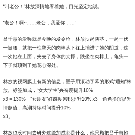
“叫老公！”林放深情地看着她，目光坚定地说。
“老公！啊~……老公，我爱你……”
吕千慧的爱称就是今晚的发令枪，林放扶起阴茎，一起一伏
一挺腰，就把一柱擎天的肉棒从下往上插进了她的阴道，这
一次她在上面，失去了身体的支撑，跌坐在肉棒上，龟头一
下子就顶到了她花心深处。
林放的视网膜上有新的信息，墨子用滚动字幕的形式“通知”林
放。标签加成，“女大学生”兴奋度提升10%
x3 = 130%；“女朋友”好感度累积提升10% x3；角色扮演提升
情趣值，高潮持续时间提升10%
x3。
林放也没时间去研究这些加成都是什么，他只顾把吕千慧抱