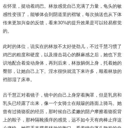
在怀里，挺动着鸡巴。林放感觉自己充满了力量，龟头的敏
感性变强了，能够体会到阴道里的褶皱，每次抽送也从下体
传来更加兴奋的反馈，看来30%的提升效果是可以轻易察觉
的。
此时的体位，说实在的林放不太好使劲儿，不过千慧习惯了
鸡巴的粗度和硬度，以及撞击花心的酥麻感之后，她也下意
识地配合着耸动身体，再到后来，林放躺倒上身，托着她的
臀部，让她自己上下。淫水很快就流下来许多，顺着林放的
裆部湿了床单。
吕千慧正对着镜子，镜中的自己上身穿着胸罩，但是乳房和
乳头已经露了出来，像一个女骑士在颠簸的路面上骑马。她
曾有过骑骆驼的经历，那时候自己柔嫩的阴户摩擦着骆驼背
上的鞍子，那种隔靴搔痒的感觉，远不如今天有肉棒止痒这