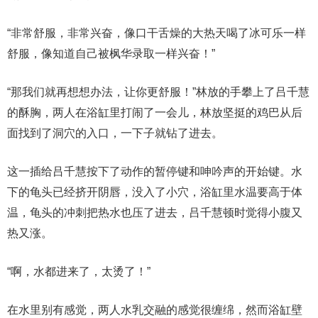
“非常舒服，非常兴奋，像口干舌燥的大热天喝了冰可乐一样
舒服，像知道自己被枫华录取一样兴奋！”
“那我们就再想想办法，让你更舒服！”林放的手攀上了吕千慧
的酥胸，两人在浴缸里打闹了一会儿，林放坚挺的鸡巴从后
面找到了洞穴的入口，一下子就钻了进去。
这一插给吕千慧按下了动作的暂停键和呻吟声的开始键。水
下的龟头已经挤开阴唇，没入了小穴，浴缸里水温要高于体
温，龟头的冲刺把热水也压了进去，吕千慧顿时觉得小腹又
热又涨。
“啊，水都进来了，太烫了！”
在水里别有感觉，两人水乳交融的感觉很缠绵，然而浴缸壁