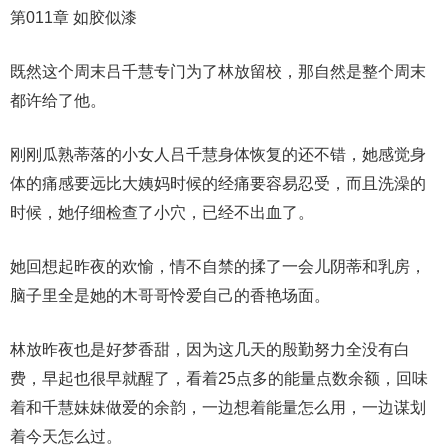
第011章 如胶似漆
既然这个周末吕千慧专门为了林放留校，那自然是整个周末
都许给了他。
刚刚瓜熟蒂落的小女人吕千慧身体恢复的还不错，她感觉身
体的痛感要远比大姨妈时候的经痛要容易忍受，而且洗澡的
时候，她仔细检查了小穴，已经不出血了。
她回想起昨夜的欢愉，情不自禁的揉了一会儿阴蒂和乳房，
脑子里全是她的木哥哥怜爱自己的香艳场面。
林放昨夜也是好梦香甜，因为这几天的殷勤努力全没有白
费，早起也很早就醒了，看着25点多的能量点数余额，回味
着和千慧妹妹做爱的余韵，一边想着能量怎么用，一边谋划
着今天怎么过。