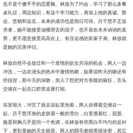
也不是个傻乎乎的恋爱脑。林放为了约会，学习了那么多餐
桌礼仪，周边知识，有这个学习能力，再加上他的真诚、豁
达、坚韧和远见，未来的成功也是指日可待。吕千慧不乏追
求者，她不能接受油嘴滑舌的混子，也不喜欢木木讷讷的直
男，更不愿意接受高高在上、有压迫感的富家子弟。林放就
是她的完美伴侣。
林放自然不会放过和一个发情的欲女共浴的机会，两人一边
冲洗，一边在浇头的热水中激情热吻，如果说昨天的吻还有
些扭捏，那今天的深吻，加入了想把对方吞噬的疯狂，舌头
交缠在一起在口腔里追逐打闹。
浴室很大，冲完了就去浴缸里泡着，两人赤裸着交缠在一
起。吕千慧浑身的皮肤霜一般的雪白，白里透着红，屁股、
脸蛋和胸几乎是同一个色调，在林放有些黑白不均匀的反衬
下，更彰显她的天生丽质。两人的阴毛都很黑很浓密，其它