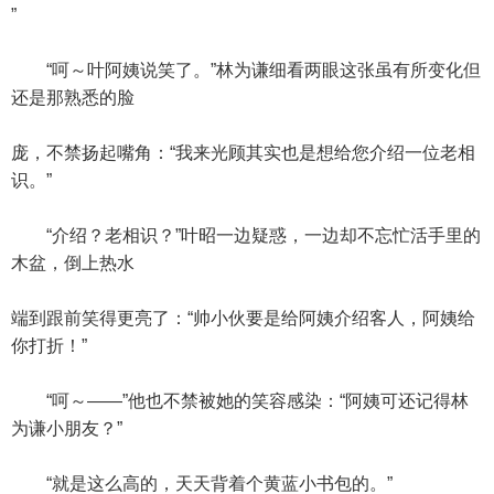
”
“呵～叶阿姨说笑了。”林为谦细看两眼这张虽有所变化但
还是那熟悉的脸
庞，不禁扬起嘴角：“我来光顾其实也是想给您介绍一位老相
识。”
“介绍？老相识？”叶昭一边疑惑，一边却不忘忙活手里的
木盆，倒上热水
端到跟前笑得更亮了：“帅小伙要是给阿姨介绍客人，阿姨给
你打折！”
“呵～——”他也不禁被她的笑容感染：“阿姨可还记得林
为谦小朋友？”
“就是这么高的，天天背着个黄蓝小书包的。”