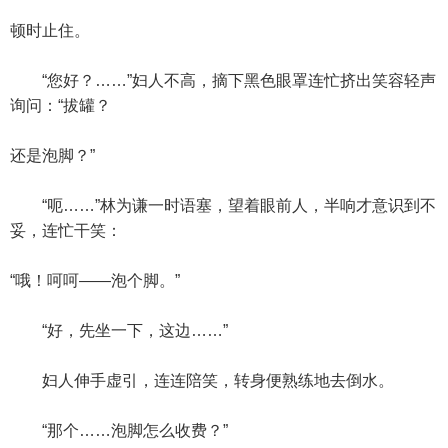
顿时止住。
“您好？……”妇人不高，摘下黑色眼罩连忙挤出笑容轻声
询问：“拔罐？
还是泡脚？”
“呃……”林为谦一时语塞，望着眼前人，半响才意识到不
妥，连忙干笑：
“哦！呵呵——泡个脚。”
“好，先坐一下，这边……”
妇人伸手虚引，连连陪笑，转身便熟练地去倒水。
“那个……泡脚怎么收费？”