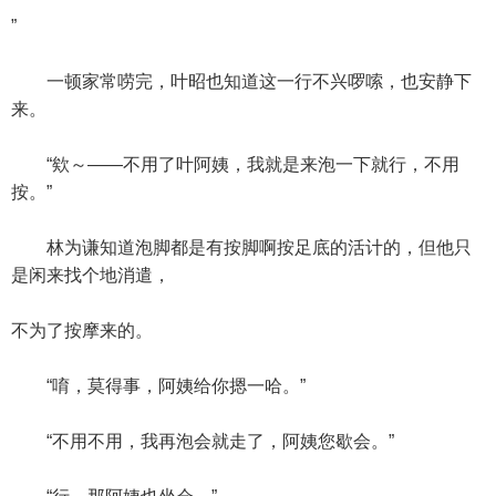
”
一顿家常唠完，叶昭也知道这一行不兴啰嗦，也安静下
来。
“欸～——不用了叶阿姨，我就是来泡一下就行，不用
按。”
林为谦知道泡脚都是有按脚啊按足底的活计的，但他只
是闲来找个地消遣，
不为了按摩来的。
“唷，莫得事，阿姨给你摁一哈。”
“不用不用，我再泡会就走了，阿姨您歇会。”