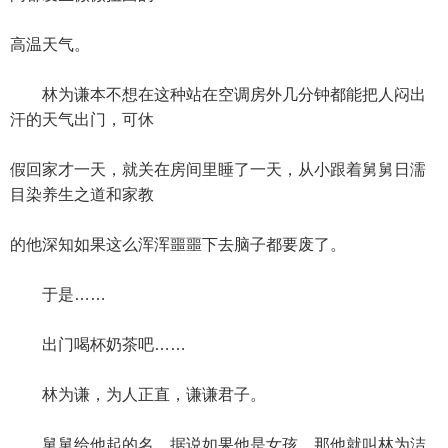
高温天气。
林为谦本不想在这种站在空调房外几分钟都能把人闷出
汗的天气出门，可休
假回家才一天，就关在房间里睡了一天，从小跟着舅舅日濡
目染养生之道和家教
的他深知如果这么浑浑噩噩下去脑子都要废了。
于是……
出门喝杯奶茶吧……
林为谦，为人正直，谦谦君子。
舅舅给他起的名，据说如果他是女孩，那他就叫林为洁