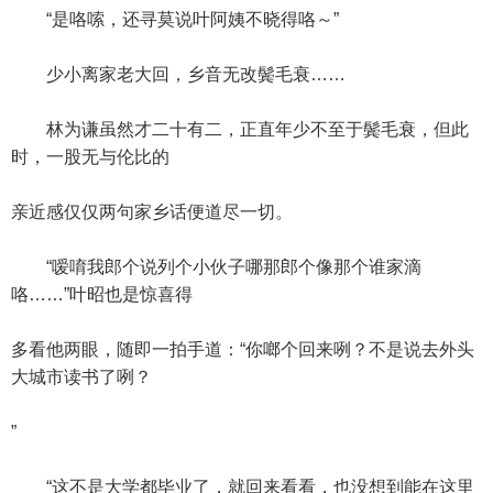
“是咯嗦，还寻莫说叶阿姨不晓得咯～”
少小离家老大回，乡音无改鬓毛衰……
林为谦虽然才二十有二，正直年少不至于鬓毛衰，但此
时，一股无与伦比的
亲近感仅仅两句家乡话便道尽一切。
“嗳唷我郎个说列个小伙子哪那郎个像那个谁家滴
咯……”叶昭也是惊喜得
多看他两眼，随即一拍手道：“你啷个回来咧？不是说去外头
大城市读书了咧？
”
“这不是大学都毕业了，就回来看看，也没想到能在这里