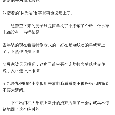
是给他备用后来给妹
妹攒着的“林为洁”名字就再也没用上了。
这套空下来的房子只是简单刷了个漆铺了个砖，什么家
电都没有，马桶都是
当年装的现在看着特别老式的，好在是电线啥的早就牵上
了，不然他怕是还得回
父母家被天天唠叨，这房子简单买个床垫搞套薄毯就先住一
晚，反正连上插排搞
个九块九包邮的小桌板用来放电脑看看剧不被爸妈唠叨简直
不要太清闲。
下午出门在大阳镇上新开的奶茶店坐了一会后就马不停
蹄地回了这个临时的