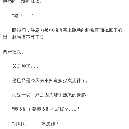
熟悉的土壤的味道。
“嗯？……”
眨眼间，注意力被电脑屏幕上跳动的剧集画面拽回了心
思，林为谦不禁干笑
两声摇头。
又走神了……
这已经是今天第不知道多少次走神了。
而这一切，只是因为那个熟悉的身影……
“擦皮鞋！要擦皮鞋么老板？……”
“叮叮叮～——擦皮鞋！……”