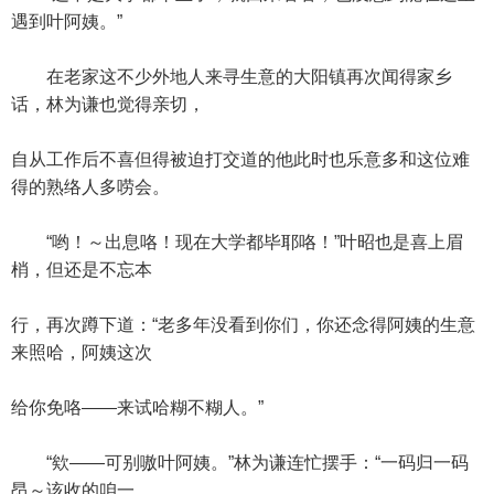
遇到叶阿姨。”
在老家这不少外地人来寻生意的大阳镇再次闻得家乡
话，林为谦也觉得亲切，
自从工作后不喜但得被迫打交道的他此时也乐意多和这位难
得的熟络人多唠会。
“哟！～出息咯！现在大学都毕耶咯！”叶昭也是喜上眉
梢，但还是不忘本
行，再次蹲下道：“老多年没看到你们，你还念得阿姨的生意
来照哈，阿姨这次
给你免咯——来试哈糊不糊人。”
“欸——可别嗷叶阿姨。”林为谦连忙摆手：“一码归一码
昂～该收的咱一