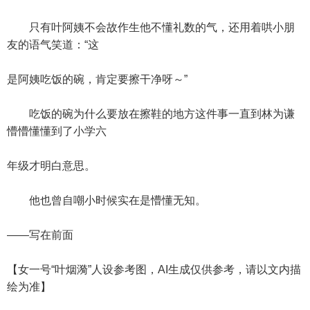
只有叶阿姨不会故作生他不懂礼数的气，还用着哄小朋
友的语气笑道：“这
是阿姨吃饭的碗，肯定要擦干净呀～”
吃饭的碗为什么要放在擦鞋的地方这件事一直到林为谦
懵懵懂懂到了小学六
年级才明白意思。
他也曾自嘲小时候实在是懵懂无知。
——写在前面
【女一号“叶烟漪”人设参考图，AI生成仅供参考，请以文内描
绘为准】