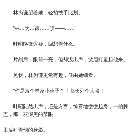
林为谦望着她，轻拍扶手比划。
“林…为…谦……啧——……”
叶昭略微迟疑，回想着什么。
片刻后，眼前一亮，但却没出声，掀眉打量起他来。
见状，林为谦更觉有趣，任由她细看。
“你是落个林家小伙子？！都长列个大咯！”
叶昭陡然出声，还是方言，惊喜地微微起身，一拍膝
盖，那一双深黑的某眼
里反衬着他的身影。