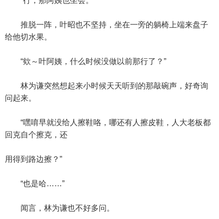
“行，那阿姨也坐会。”
推脱一阵，叶昭也不坚持，坐在一旁的躺椅上端来盘子
给他切水果。
“欸～叶阿姨，什么时候没做以前那行了？”
林为谦突然想起来小时候天天听到的那敲碗声，好奇询
问起来。
“嘿唷早就没给人擦鞋咯，哪还有人擦皮鞋，人大老板都
回克自个擦克，还
用得到路边擦？”
“也是哈……”
闻言，林为谦也不好多问。