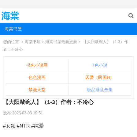
海棠书屋
您的位置
海棠书屋
海棠书屋最新更新
【大阳敲碗人】（1-3）作
者：不冷心
书包小说网
7色小说
色色漫画
囚爱（民国H）
禁漫天堂
极品淫乱合集
【大阳敲碗人】（1-3）作者：不冷心
发布:2026-03-03 19:51
#女频 #NTR #纯爱