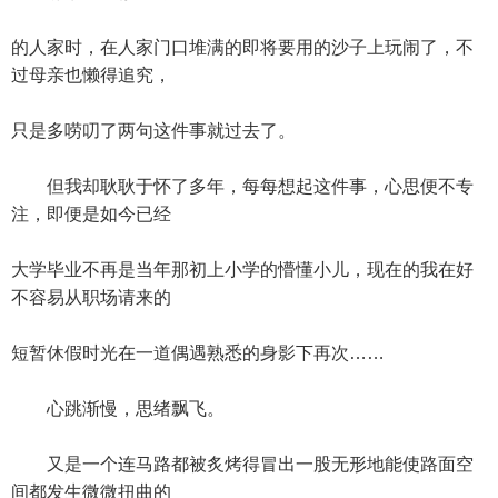
的人家时，在人家门口堆满的即将要用的沙子上玩闹了，不
过母亲也懒得追究，
只是多唠叨了两句这件事就过去了。
但我却耿耿于怀了多年，每每想起这件事，心思便不专
注，即便是如今已经
大学毕业不再是当年那初上小学的懵懂小儿，现在的我在好
不容易从职场请来的
短暂休假时光在一道偶遇熟悉的身影下再次……
心跳渐慢，思绪飘飞。
又是一个连马路都被炙烤得冒出一股无形地能使路面空
间都发生微微扭曲的