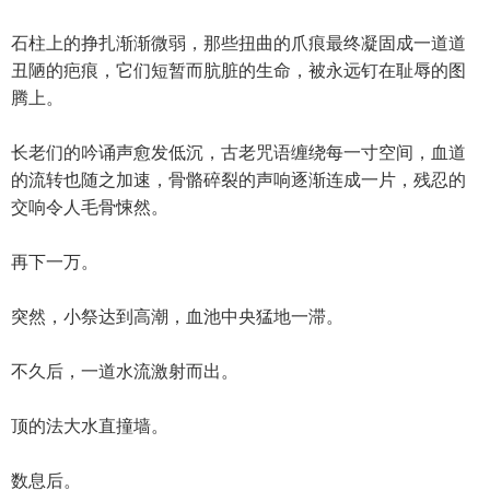
石柱上的挣扎渐渐微弱，那些扭曲的爪痕最终凝固成一道道
丑陋的疤痕，它们短暂而肮脏的生命，被永远钉在耻辱的图
腾上。
长老们的吟诵声愈发低沉，古老咒语缠绕每一寸空间，血道
的流转也随之加速，骨骼碎裂的声响逐渐连成一片，残忍的
交响令人毛骨悚然。
再下一万。
突然，小祭达到高潮，血池中央猛地一滞。
不久后，一道水流激射而出。
顶的法大水直撞墙。
数息后。