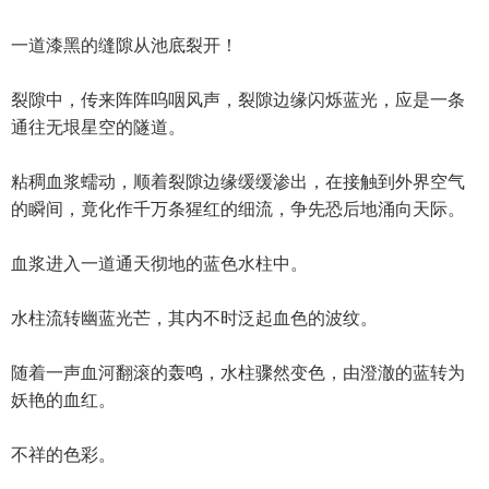
一道漆黑的缝隙从池底裂开！
裂隙中，传来阵阵呜咽风声，裂隙边缘闪烁蓝光，应是一条
通往无垠星空的隧道。
粘稠血浆蠕动，顺着裂隙边缘缓缓渗出，在接触到外界空气
的瞬间，竟化作千万条猩红的细流，争先恐后地涌向天际。
血浆进入一道通天彻地的蓝色水柱中。
水柱流转幽蓝光芒，其内不时泛起血色的波纹。
随着一声血河翻滚的轰鸣，水柱骤然变色，由澄澈的蓝转为
妖艳的血红。
不祥的色彩。