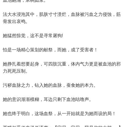
血池翻涌，浓稠如浆。
法大水浸泡其中，肌肤寸寸溃烂，血脉被污血之力侵蚀，筋
骨发出哀鸣。
她猛然惊觉，这不是寻常屠狗!
怕是一场精心策划的献祭，而她，成了受害者！
她挣扎着想要起身，可四肢沉重，体内气力更是被血池的邪
力死死压制。
污秽血脉之力，钻入她的血脉，蚕食她的本力。
她的意识渐渐模糊，耳边只剩下血池咕噜声。
她也终于明白，这场血祭，从一开始就是为她而设的局！