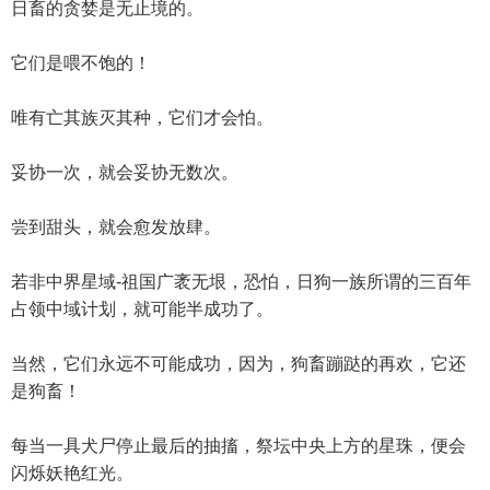
日畜的贪婪是无止境的。
它们是喂不饱的！
唯有亡其族灭其种，它们才会怕。
妥协一次，就会妥协无数次。
尝到甜头，就会愈发放肆。
若非中界星域-祖国广袤无垠，恐怕，日狗一族所谓的三百年
占领中域计划，就可能半成功了。
当然，它们永远不可能成功，因为，狗畜蹦跶的再欢，它还
是狗畜！
每当一具犬尸停止最后的抽搐，祭坛中央上方的星珠，便会
闪烁妖艳红光。