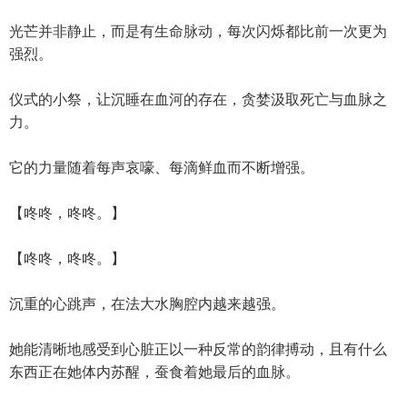
光芒并非静止，而是有生命脉动，每次闪烁都比前一次更为
强烈。
仪式的小祭，让沉睡在血河的存在，贪婪汲取死亡与血脉之
力。
它的力量随着每声哀嚎、每滴鲜血而不断增强。
【咚咚，咚咚。】
【咚咚，咚咚。】
沉重的心跳声，在法大水胸腔内越来越强。
她能清晰地感受到心脏正以一种反常的韵律搏动，且有什么
东西正在她体内苏醒，蚕食着她最后的血脉。