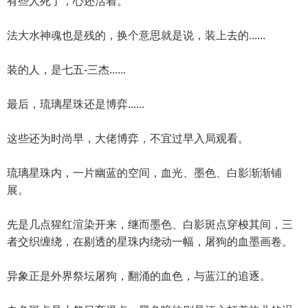
有些人死了，心还活着。
法大水神魂也是残的，换个意思就是说，装上去的......
装的人，是七五-三杰......
最后，琉璃星珠还是博弈......
这些还为时尚早，大佬博弈，不宜过早入局观看。
琉璃星珠内，一片幽蓝的空间，血光、墨色、白影渐渐铺
展。
先是几点猩红渲染开来，继而墨色、白影斑点穿梭其间，三
者交织缠绕，在剔透的星珠内绕动一幅，屠狗的血墨画卷。
异象正是外界祭坛屠狗，翻涌的血色，与蓝江的追逐。