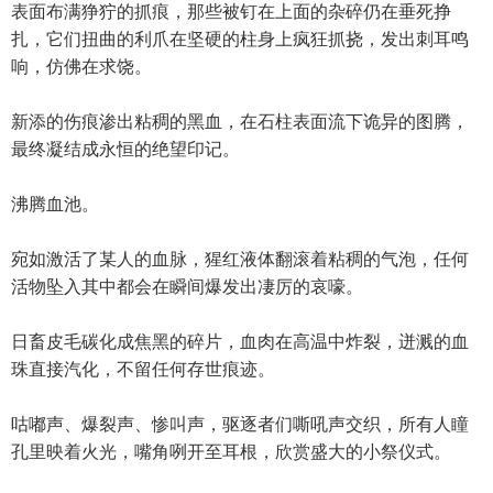
表面布满狰狞的抓痕，那些被钉在上面的杂碎仍在垂死挣
扎，它们扭曲的利爪在坚硬的柱身上疯狂抓挠，发出刺耳鸣
响，仿佛在求饶。
新添的伤痕渗出粘稠的黑血，在石柱表面流下诡异的图腾，
最终凝结成永恒的绝望印记。
沸腾血池。
宛如激活了某人的血脉，猩红液体翻滚着粘稠的气泡，任何
活物坠入其中都会在瞬间爆发出凄厉的哀嚎。
日畜皮毛碳化成焦黑的碎片，血肉在高温中炸裂，迸溅的血
珠直接汽化，不留任何存世痕迹。
咕嘟声、爆裂声、惨叫声，驱逐者们嘶吼声交织，所有人瞳
孔里映着火光，嘴角咧开至耳根，欣赏盛大的小祭仪式。