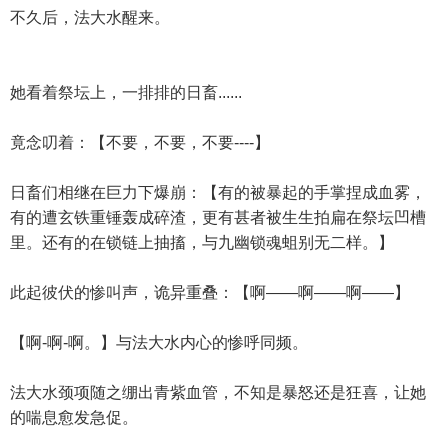
不久后，法大水醒来。
她看着祭坛上，一排排的日畜......
竟念叨着：【不要，不要，不要----】
日畜们相继在巨力下爆崩：【有的被暴起的手掌捏成血雾，
有的遭玄铁重锤轰成碎渣，更有甚者被生生拍扁在祭坛凹槽
里。还有的在锁链上抽搐，与九幽锁魂蛆别无二样。】
此起彼伏的惨叫声，诡异重叠：【啊——啊——啊——】
【啊-啊-啊。】与法大水内心的惨呼同频。
法大水颈项随之绷出青紫血管，不知是暴怒还是狂喜，让她
的喘息愈发急促。