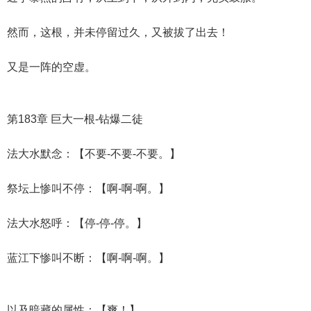
然而，这根，并未停留过久，又被拔了出去！
又是一阵的空虚。
第183章 巨大一根-钻爆二徒
法大水默念：【不要-不要-不要。】
祭坛上惨叫不停：【啊-啊-啊。】
法大水怒呼：【停-停-停。】
蓝江下惨叫不断：【啊-啊-啊。】
以及暗藏的属性：【爽！】