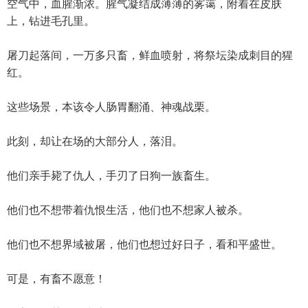
空气中，血腥渐浓。腥气凝结成薄薄的雾霭，附着在皮肤
上，钻进毛孔里。
屠刀起落间，一万多只畜，鲜血喷射，将祭坛染成刺目的猩
红。
这些场景，本该令人肠胃翻涌、神魂战栗。
此刻，却让在场的大部分人，落泪。
他们亲手毙了仇人，手刃了日狗一族畜生。
他们也不想带着仇恨生活，他们也不想家人被杀。
他们也不想界域被屠，他们也想过好日子，看和平盛世。
可是，有畜不愿意！