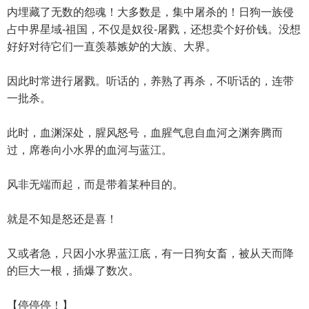
内埋藏了无数的怨魂！大多数是，集中屠杀的！日狗一族侵
占中界星域-祖国，不仅是奴役-屠戮，还想卖个好价钱。没想
好好对待它们一直羡慕嫉妒的大族、大界。
因此时常进行屠戮。听话的，养熟了再杀，不听话的，连带
一批杀。
此时，血渊深处，腥风怒号，血腥气息自血河之渊奔腾而
过，席卷向小水界的血河与蓝江。
风非无端而起，而是带着某种目的。
就是不知是怒还是喜！
又或者急，只因小水界蓝江底，有一日狗女畜，被从天而降
的巨大一根，插爆了数次。
【停停停！】