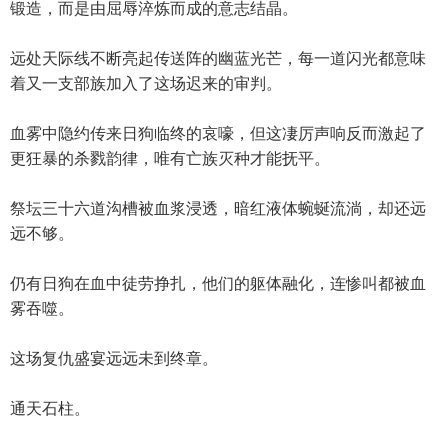
锻造，而是由屈辱淬炼而成的意志结晶。
远处天际线不断亮起传送阵的幽蓝光芒，每一道闪光都意味
着又一支部族加入了这场迟来的审判。
血雾中隐约传来日狗临终的哀嚎，但这凄厉声响反而激起了
更狂暴的杀戮韵律，唯有亡族灭种才能抚平。
祭坛三十六道沟槽被血浆浸透，暗红液体蜿蜒流淌，却还远
远不够。
仍有日狗在血中徒劳挣扎，他们的躯体融化，连惨叫都被血
雾吞噬。
这场复仇盛宴远远未到终章。
通天石柱。