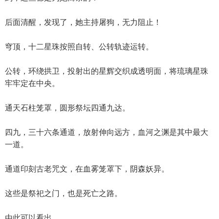
后面清醒，发现了，她主持屠狗，无力阻止！
穹顶，十二星珠按照自转、公转轨迹运转。
公转，环绕拱卫，投射出的星辉交织成透明面，将琉璃星珠
牢牢定在中央。
通天石柱笼罩，圆形祭坛四通九达。
四九，三十六条通道，放射伸向远方，血河之渊是其中最大
一道。
通道印刻古老咒文，在血雾笼罩下，阴森妖异。
这些是祭祀之门，也是死亡之路。
由此可以看出。