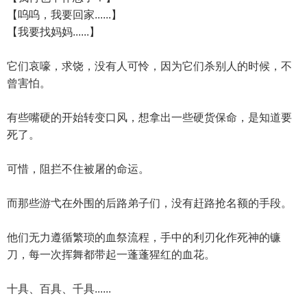
【呜呜，我要回家......】
【我要找妈妈......】
它们哀嚎，求饶，没有人可怜，因为它们杀别人的时候，不
曾害怕。
有些嘴硬的开始转变口风，想拿出一些硬货保命，是知道要
死了。
可惜，阻拦不住被屠的命运。
而那些游弋在外围的后路弟子们，没有赶路抢名额的手段。
他们无力遵循繁琐的血祭流程，手中的利刃化作死神的镰
刀，每一次挥舞都带起一蓬蓬猩红的血花。
十具、百具、千具......