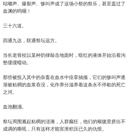
咕嘟声、爆裂声、惨叫声成了这场小祭的祭乐，甚至盖过了
血渊的呜咽！
三十六道。
四通九达，联通祭坛远方。
当长老骨杖以某种韵律敲击地面时，暗红的液体开始沿着沟
壑缓缓蠕动。
那些被投入其中的杂畜在血水中痉挛抽搐，它们的惨叫声逐
渐被粘稠的血浆吞没，化作养分滋养着这条永不停歇的死亡
之河。
血池翻涌。
祭坛周围溅起粘稠的涟漪，人群癫狂，他们的喉咙里挤出不
成调的嘶吼，只有这样才能宣泄积压已久的仇恨。