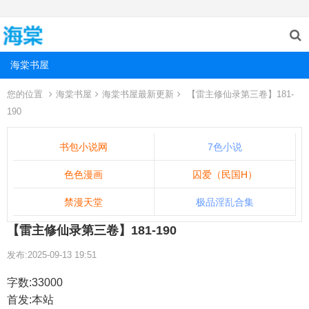
海棠书屋
您的位置
海棠书屋
海棠书屋最新更新
【雷主修仙录第三卷】181-
190
书包小说网
7色小说
色色漫画
囚爱（民国H）
禁漫天堂
极品淫乱合集
【雷主修仙录第三卷】181-190
发布:2025-09-13 19:51
字数:33000
首发:本站