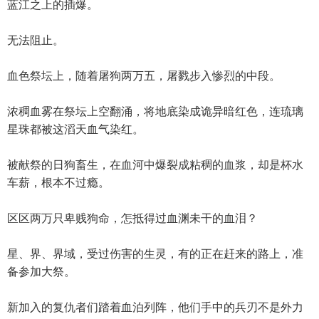
蓝江之上的插爆。
无法阻止。
血色祭坛上，随着屠狗两万五，屠戮步入惨烈的中段。
浓稠血雾在祭坛上空翻涌，将地底染成诡异暗红色，连琉璃
星珠都被这滔天血气染红。
被献祭的日狗畜生，在血河中爆裂成粘稠的血浆，却是杯水
车薪，根本不过瘾。
区区两万只卑贱狗命，怎抵得过血渊未干的血泪？
星、界、界域，受过伤害的生灵，有的正在赶来的路上，准
备参加大祭。
新加入的复仇者们踏着血泊列阵，他们手中的兵刃不是外力