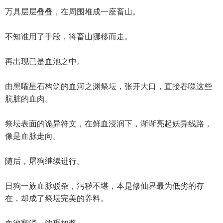
万具层层叠叠，在周围堆成一座畜山。
不知谁用了手段，将畜山挪移而走。
再出现已是血池之中。
由黑曜星石构筑的血河之渊祭坛，张开大口，直接吞噬这些
肮脏的血肉。
祭坛表面的诡异符文，在鲜血浸润下，渐渐亮起妖异线路，
像是血脉走向。
随后，屠狗继续进行。
日狗一族血脉驳杂，污秽不堪，本是修仙界最为低劣的存
在，却成了祭坛完美的养料。