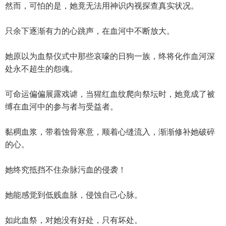
然而，可怕的是，她竟无法用神识内视探查真实状况。
只余下逐渐有力的心跳声，在血河中不断放大。
她原以为血祭仪式中那些哀嚎的日狗一族，终将化作血河深
处永不超生的怨魂。
可命运偏偏展露戏谑，当猩红血纹爬向祭坛时，她竟成了被
缚在血河中的参与者与受益者。
黏稠血浆，带着蚀骨寒意，顺着心缝流入，渐渐修补她破碎
的心。
她终究抵挡不住杂脉污血的侵袭！
她能感觉到低贱血脉，侵蚀自己心脉。
如此血祭，对她没有好处，只有坏处。