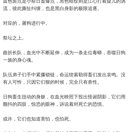
血色斑点是小祭日畜爆点，黑色暗纹则是江心打着旋儿的涡
流，彼此撕扯纠缠，也是黑白身影的极限追逐。
对应的，屠狗进行中。
祭坛之上。
曲折长队，血光中不断延伸，成为一条走位毒蟒，吞噬日狗
一族的身心魂。
队伍弟子们手中紧攥锁链，命运绞索勒得畜们发出哀鸣。没
有人可怜，只因它们狠的时候，完全只有兽性。
日狗畜生扭动的身躯，在血光映照下投出怪诞阴影，它们用
颤抖的四肢，惊恐的眼神，诉说着对死亡的恐惧。
或许，它们也知道害怕，也怕死。