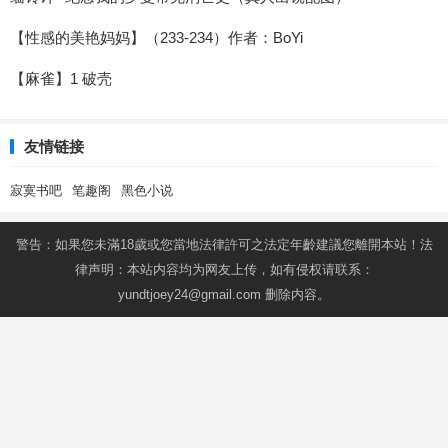
【性感的美艳妈妈】（233-234）作者：BoYi
【麻雀】1 破壳
友情链接
寂寞书吧
笔趣阁
黑色小说
警告：如果您未滿18歲或您當地法律許可之法定年齡建議您離開本站！法
律声明：本站内容均为网友上传，如有侵权请联系：
yundtjoey24@gmail.com
删除内容。