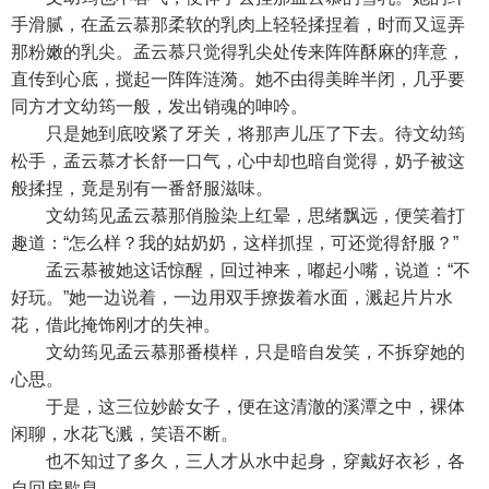
手滑腻，在孟云慕那柔软的乳肉上轻轻揉捏着，时而又逗弄
那粉嫩的乳尖。孟云慕只觉得乳尖处传来阵阵酥麻的痒意，
直传到心底，搅起一阵阵涟漪。她不由得美眸半闭，几乎要
同方才文幼筠一般，发出销魂的呻吟。
只是她到底咬紧了牙关，将那声儿压了下去。待文幼筠
松手，孟云慕才长舒一口气，心中却也暗自觉得，奶子被这
般揉捏，竟是别有一番舒服滋味。
文幼筠见孟云慕那俏脸染上红晕，思绪飘远，便笑着打
趣道：“怎么样？我的姑奶奶，这样抓捏，可还觉得舒服？”
孟云慕被她这话惊醒，回过神来，嘟起小嘴，说道：“不
好玩。”她一边说着，一边用双手撩拨着水面，溅起片片水
花，借此掩饰刚才的失神。
文幼筠见孟云慕那番模样，只是暗自发笑，不拆穿她的
心思。
于是，这三位妙龄女子，便在这清澈的溪潭之中，裸体
闲聊，水花飞溅，笑语不断。
也不知过了多久，三人才从水中起身，穿戴好衣衫，各
自回房歇息。