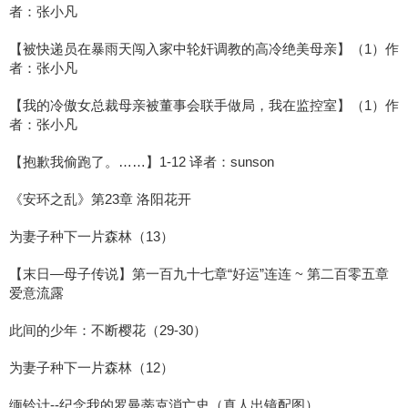
者：张小凡
【被快递员在暴雨天闯入家中轮奸调教的高冷绝美母亲】（1）作
者：张小凡
【我的冷傲女总裁母亲被董事会联手做局，我在监控室】（1）作
者：张小凡
【抱歉我偷跑了。……】1-12 译者：sunson
《安环之乱》第23章 洛阳花开
为妻子种下一片森林（13）
【末日—母子传说】第一百九十七章“好运”连连 ~ 第二百零五章
爱意流露
此间的少年：不断樱花（29-30）
为妻子种下一片森林（12）
缅铃计--纪念我的罗曼蒂克消亡史（真人出镜配图）