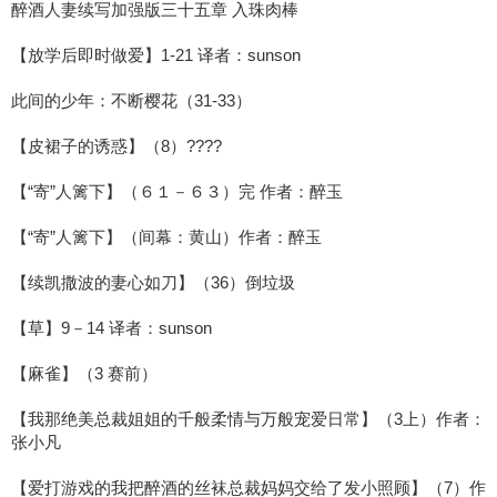
醉酒人妻续写加强版三十五章 入珠肉棒
【放学后即时做爱】1-21 译者：sunson
此间的少年：不断樱花（31-33）
【皮裙子的诱惑】（8）????
【“寄”人篱下】（６１－６３）完 作者：醉玉
【“寄”人篱下】（间幕：黄山）作者：醉玉
【续凯撒波的妻心如刀】（36）倒垃圾
【草】9－14 译者：sunson
【麻雀】（3 赛前）
【我那绝美总裁姐姐的千般柔情与万般宠爱日常】（3上）作者：
张小凡
【爱打游戏的我把醉酒的丝袜总裁妈妈交给了发小照顾】（7）作