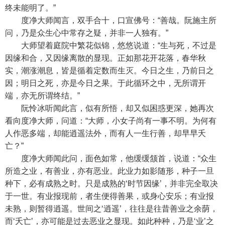
终未能明了。”
度净大师闻言，双手合十，口宣佛号：“善哉。阮施主所
问，乃是众生心中常存之疑，并非一人独有。”
大师望着庭院中繁花似锦，悠悠说道：“生与死，不过是
因缘和合，又因缘离散的显现。正如那花开花落，春华秋
实，潮涨潮息，皆是循着定数而生灭。今日之生，乃前日之
因；明日之死，亦是今日之果。于此循环之中，无所谓开
端，亦无所谓终结。”
阮怜冰听闻此言，似有所悟，却又似困惑更深，她再次
看向度净大师，问道：“大师，小女子尚有一事不明。为何有
人作恶多端，却能逍遥法外，而有人一生行善，却早早夭
亡？”
度净大师闻此问，面色如常，他缓缓颔首，说道：“众生
所造之业，有善业，亦有恶业。此业力如影随形，种子一旦
种下，必有成熟之时。只是成熟的‘时节因缘’，并非完全取决
于一世。有业报现前，者生便得善果，或身心安乐；有业报
未熟，则暂得逍遥。世间之‘逍遥’，往往是往昔善业之余荫，
而‘夭亡’，亦可能是过去恶业之显现。如此种种，乃是‘业’之