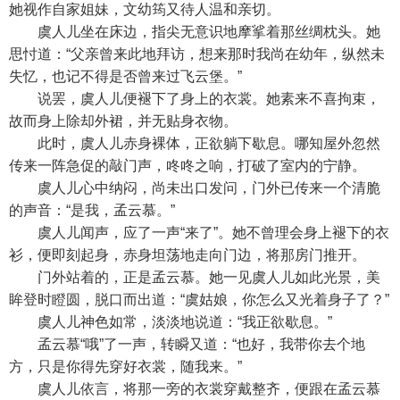
她视作自家姐妹，文幼筠又待人温和亲切。
虞人儿坐在床边，指尖无意识地摩挲着那丝绸枕头。她
思忖道：“父亲曾来此地拜访，想来那时我尚在幼年，纵然未
失忆，也记不得是否曾来过飞云堡。”
说罢，虞人儿便褪下了身上的衣裳。她素来不喜拘束，
故而身上除却外裙，并无贴身衣物。
此时，虞人儿赤身裸体，正欲躺下歇息。哪知屋外忽然
传来一阵急促的敲门声，咚咚之响，打破了室内的宁静。
虞人儿心中纳闷，尚未出口发问，门外已传来一个清脆
的声音：“是我，孟云慕。”
虞人儿闻声，应了一声“来了”。她不曾理会身上褪下的衣
衫，便即刻起身，赤身坦荡地走向门边，将那房门推开。
门外站着的，正是孟云慕。她一见虞人儿如此光景，美
眸登时瞪圆，脱口而出道：“虞姑娘，你怎么又光着身子了？”
虞人儿神色如常，淡淡地说道：“我正欲歇息。”
孟云慕“哦”了一声，转瞬又道：“也好，我带你去个地
方，只是你得先穿好衣裳，随我来。”
虞人儿依言，将那一旁的衣裳穿戴整齐，便跟在孟云慕