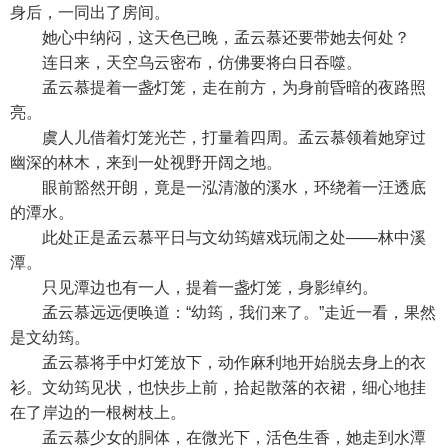
身后，一同出了房间。
她心中纳闷，这天色已晚，孟云慕还要带她去何处？
连日来，天空乌云密布，仿佛要将白日吞噬。
孟云慕提着一盏灯笼，走在前方，为身前昏暗的夜路照
亮。
虞人儿借着灯笼光芒，打量着四周。孟云慕领着她穿过
幽深的林木，来到一处视野开阔之地。
眼前豁然开朗，竟是一泓清澈的溪水，环绕着一汪透底
的潭水。
此处正是孟云慕平日与文幼筠嬉戏玩闹之处——林中溪
潭。
只见潭边也有一人，提着一盏灯笼，身影绰约。
孟云慕远远便唤道：“幼筠，我们来了。”走近一看，果然
是文幼筠。
孟云慕将手中灯笼放下，动作麻利地开始脱去身上的衣
衫。文幼筠见状，也快步上前，拾起散落的衣裙，细心地挂
在了岸边的一根树枝上。
孟云慕少女的胴体，在微光下，活色生香，她走到水潭