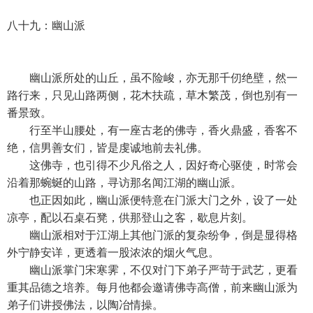
八十九：幽山派
幽山派所处的山丘，虽不险峻，亦无那千仞绝壁，然一
路行来，只见山路两侧，花木扶疏，草木繁茂，倒也别有一
番景致。
行至半山腰处，有一座古老的佛寺，香火鼎盛，香客不
绝，信男善女们，皆是虔诚地前去礼佛。
这佛寺，也引得不少凡俗之人，因好奇心驱使，时常会
沿着那蜿蜒的山路，寻访那名闻江湖的幽山派。
也正因如此，幽山派便特意在门派大门之外，设了一处
凉亭，配以石桌石凳，供那登山之客，歇息片刻。
幽山派相对于江湖上其他门派的复杂纷争，倒是显得格
外宁静安详，更透着一股浓浓的烟火气息。
幽山派掌门宋寒霁，不仅对门下弟子严苛于武艺，更看
重其品德之培养。每月他都会邀请佛寺高僧，前来幽山派为
弟子们讲授佛法，以陶冶情操。