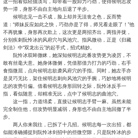
这一招看似轻描淡写，却带着一股卸力巧劲，使得候明志攻
势一滞，身形不由自主地向后退了半步。
候明志见一击不成，脸上却并无沮丧之色，反而赞
道：“师妹反应如此之快，巧劲亦是了得，师兄看走眼了！”他
不再犹豫，身形再次欺上，这次更是两招齐出，两指并拢，
分别疾刺阮怜冰的风府穴与风池穴。指风微动，正是《归藏
剑法》中“双龙出云”的起手式，招式精妙。
阮怜冰双眸微眯，她深知候明志此番攻势更为凌厉，不
敢有丝毫大意。她身体微侧，凭借那借力打力的巧劲，右手
食指微屈，点向候明志欲袭风府穴的手指。同时，她左手亦
是灵巧无比，架住候明志刺向风池穴的手腕，巧妙地将候明
志的攻势引偏。借着候明志身形回转之际，阮怜冰反手一
指，看似随意，却精准无比，点中了候明志的曲池穴。
这一指，力道绵柔，直接让候明志手臂一麻。虽然未能
完全制住他，但攻势明显减弱，身形也不由自主地回撤了半
步。
两人你来我往，已拆了十几招。候明志每一次出招，都
似能准确捕捉到阮怜冰剑招中的些微空隙，只是阮怜冰的步