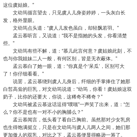
这位虞姑娘。”
文幼筠循言望去，只见虞人儿身姿婷婷，一头灰白长
发，格外显眼。
文幼筠点头道：“虞人儿发色虽白，却轻飘若羽。”
孟云慕听言，又说道：“我不是指她的头发，你看清楚
些。”
文幼筠有些不解，道：“慕儿此言何意？虞姑娘此刻，不
也与你我姐妹二人一般，有何区别，皆是无衣蔽体。”
孟云慕白了她一眼，道：“你真是个‘呆瓜’，区别可大
了！你仔细看看。”
说罢，孟云慕绕到虞人儿身后，纤细的手掌捧住了她那
白皙高耸的巨乳，对文幼筠说道：“幼筠，你看！虞姑娘这双
奶子，比你的还要大，你说，这稀奇不稀奇？”
文幼筠被孟云慕这话逗得“噗嗤”一声笑了出来，道：“怎
么？你不是也有一对不小的胸脯么？”
孟云慕闻言，低头看了看自己胸前。虽然那对少女乳房
也生得饱满挺立，只是在文幼筠与虞人儿两人之间，她们那
更加傲人的双乳，对比之下，孟云慕便显得略逊一筹了。