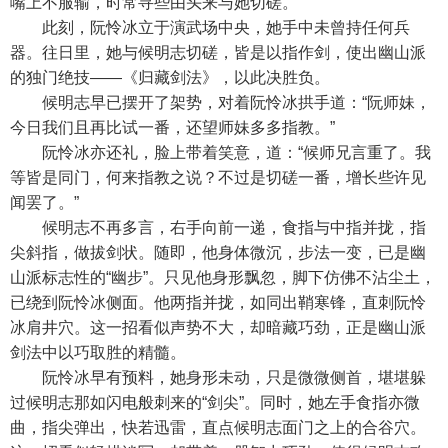
嘴上不服输，时常寻些由头来与她切磋。
此刻，阮怜冰立于演武场中央，她手中未曾持任何兵
器。往日里，她与候明志切磋，皆是以指作剑，使出幽山派
的独门绝技——《归藏剑法》，以此决胜负。
候明志早已摆开了架势，对着阮怜冰拱手道：“阮师妹，
今日我们且再比试一番，还望师妹多多指教。”
阮怜冰亦还礼，脸上带着笑意，道：“候师兄言重了。我
等皆是同门，何来指教之说？不过是切磋一番，增长些许见
闻罢了。”
候明志不再多言，右手向前一递，食指与中指并拢，指
尖斜指，做拔剑状。随即，他身体微沉，步法一变，已是幽
山派标志性的“幽步”。只见他身形飘忽，脚下仿佛不沾尘土，
已绕到阮怜冰侧面。他两指并拢，如同出鞘寒锋，直刺阮怜
冰肩井穴。这一招看似声势不大，却暗藏巧劲，正是幽山派
剑法中以巧取胜的精髓。
阮怜冰早有预料，她身形未动，只是微微侧首，堪堪躲
过候明志那如闪电般刺来的“剑尖”。同时，她左手食指亦微
曲，指尖弹出，快若迅雷，直点候明志面门之上的合谷穴。