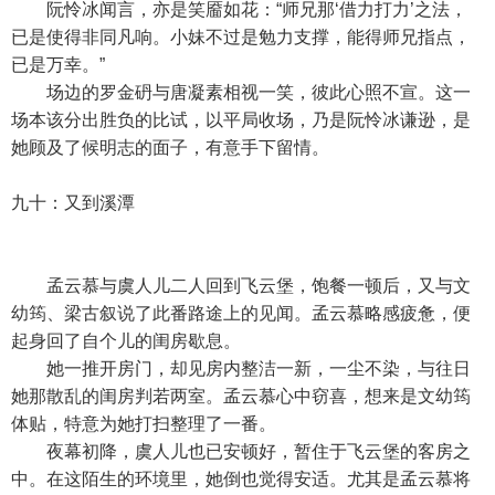
阮怜冰闻言，亦是笑靥如花：“师兄那‘借力打力’之法，
已是使得非同凡响。小妹不过是勉力支撑，能得师兄指点，
已是万幸。”
场边的罗金砃与唐凝素相视一笑，彼此心照不宣。这一
场本该分出胜负的比试，以平局收场，乃是阮怜冰谦逊，是
她顾及了候明志的面子，有意手下留情。
九十：又到溪潭
孟云慕与虞人儿二人回到飞云堡，饱餐一顿后，又与文
幼筠、梁古叙说了此番路途上的见闻。孟云慕略感疲惫，便
起身回了自个儿的闺房歇息。
她一推开房门，却见房内整洁一新，一尘不染，与往日
她那散乱的闺房判若两室。孟云慕心中窃喜，想来是文幼筠
体贴，特意为她打扫整理了一番。
夜幕初降，虞人儿也已安顿好，暂住于飞云堡的客房之
中。在这陌生的环境里，她倒也觉得安适。尤其是孟云慕将