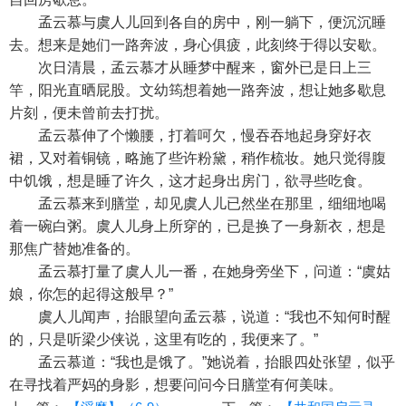
孟云慕与虞人儿回到各自的房中，刚一躺下，便沉沉睡
去。想来是她们一路奔波，身心俱疲，此刻终于得以安歇。
次日清晨，孟云慕才从睡梦中醒来，窗外已是日上三
竿，阳光直晒屁股。文幼筠想着她一路奔波，想让她多歇息
片刻，便未曾前去打扰。
孟云慕伸了个懒腰，打着呵欠，慢吞吞地起身穿好衣
裙，又对着铜镜，略施了些许粉黛，稍作梳妆。她只觉得腹
中饥饿，想是睡了许久，这才起身出房门，欲寻些吃食。
孟云慕来到膳堂，却见虞人儿已然坐在那里，细细地喝
着一碗白粥。虞人儿身上所穿的，已是换了一身新衣，想是
那焦广替她准备的。
孟云慕打量了虞人儿一番，在她身旁坐下，问道：“虞姑
娘，你怎的起得这般早？”
虞人儿闻声，抬眼望向孟云慕，说道：“我也不知何时醒
的，只是听梁少侠说，这里有吃的，我便来了。”
孟云慕道：“我也是饿了。”她说着，抬眼四处张望，似乎
在寻找着严妈的身影，想要问问今日膳堂有何美味。