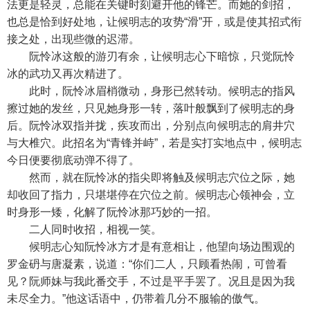
法更是轻灵，总能在关键时刻避开他的锋芒。而她的剑招，
也总是恰到好处地，让候明志的攻势“滑”开，或是使其招式衔
接之处，出现些微的迟滞。
阮怜冰这般的游刃有余，让候明志心下暗惊，只觉阮怜
冰的武功又再次精进了。
此时，阮怜冰眉梢微动，身形已然转动。候明志的指风
擦过她的发丝，只见她身形一转，落叶般飘到了候明志的身
后。阮怜冰双指并拢，疾攻而出，分别点向候明志的肩井穴
与大椎穴。此招名为“青锋并峙”，若是实打实地点中，候明志
今日便要彻底动弹不得了。
然而，就在阮怜冰的指尖即将触及候明志穴位之际，她
却收回了指力，只堪堪停在穴位之前。候明志心领神会，立
时身形一矮，化解了阮怜冰那巧妙的一招。
二人同时收招，相视一笑。
候明志心知阮怜冰方才是有意相让，他望向场边围观的
罗金砃与唐凝素，说道：“你们二人，只顾看热闹，可曾看
见？阮师妹与我此番交手，不过是平手罢了。况且是因为我
未尽全力。”他这话语中，仍带着几分不服输的傲气。