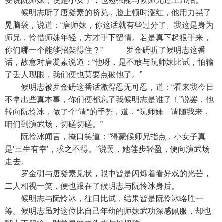
要说阮师妹，便是小女子，也勉强能与候师兄过上几招。”
候明志听了唐凝素的挤兑，脸上顿时涨红，他用力晃了
晃脑袋，说道：“唐师妹，你这话就有些过分了。我这是身为
师兄，怜惜师妹年轻，方才手下留情。若是真下起狠手来，
你们哪一个能够招架得住？” 罗金砃听了候明志这番
话，故意对唐凝素说道：“他呀，是不敢与阮师妹比试，怕输
了丢人现眼，我们便也莫要点破他了。”
候明志被罗金砃这番话激得忍无可忍，道：“看来我今日
不拿出些真本事，你们便都忘了我候明志是谁了！”说罢，他
转向阮怜冰，做了个“请”的手势，道：“阮师妹，请随我来，
咱们到演武场，切磋切磋。”
阮怜冰闻言，掩口笑道：“得蒙候师兄指点，小女子真
是‘三生有幸’，求之不得。”说罢，她莲步轻盈，便向演武场
走去。
罗金砃与唐凝素见状，眼中皆是闪烁着看好戏的光芒，
二人相视一笑，便也跟在了候明志与阮怜冰身后。
候明志与阮怜冰，往日比试，结果皆是阮怜冰略胜一
筹。候明志虽对这位比自己年幼的师妹武功深感佩服，却也