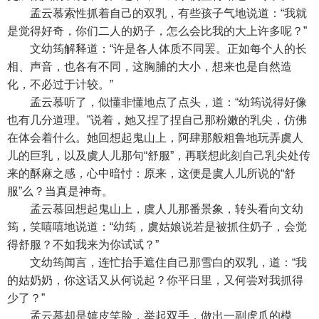
孟云慕索性抓着自己的双乳，有些孩子气地说道：“我就
是觉得好奇，你们二人的奶子，怎么会比我的大上许多呢？”
文幼筠解释道：“许是各人体质不同罢。正如每个人的长
相、声音，也各有不同，这胸脯的大小，想来也是自然造
化，不必过于计较。”
孟云慕听了，似懂非懂地点了点头，道：“幼筠说得好像
也有几分道理。”说着，她又捏了捏自己那粉嫩的乳尖，仿佛
在体会着什么。她回想起鬼山上，阿肆那般粗鲁地玩弄虞人
儿的巨乳，以及虞人儿那句“舒服”，再联想此刻自己乳尖处传
来的酥麻之感，心中暗忖：原来，这便是虞人儿所说的“舒
服”么？当真是神奇。
孟云慕回想起鬼山上，虞人儿那番景象，转头看向文幼
筠，笑嘻嘻地说道：“幼筠，虞姑娘说若是被抓住奶子，会觉
得舒服？不如我来为你试试？”
文幼筠闻言，连忙抬手遮住自己那雪白的双乳，道：“我
的姑奶奶，你这话又从何说起？你平日里，又何尝对我抓得
少了？”
孟云慕却是嬉皮笑脸，举起双手，做出一副虎爪的模