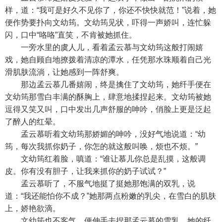
样，道：“我可是好久不见你了，你还不快快就范！”说着，她
便作势要扑向文幼筠。文幼筠见状，吓得一声娇叫，连忙躲
闪，口中“咯咯”直笑，不肯被她抓住。
一旁水里的虞人儿，看着孟云慕与文幼筠这般打闹嬉
戏，她自顾自地撩拨着清凉的潭水，任凭那水珠顺着自己光
滑肌肤流淌，让她感到一阵舒爽。
那边孟云慕几番嬉闹，终是擒住了文幼筠，她纤手便在
文幼筠那雪白丰满的酥胸上，肆意地揉捏起来。文幼筠被她
逗得又笑又叫，口中发出几声舒服的呻吟，俏脸上更是泛起
了醉人的红晕。
孟云慕听着文幼筠那娇媚的呻吟，没好气地说道：“幼
筠，每次我抓你奶子，你怎的就这般叫唤，烦也不烦。”
文幼筠红着脸，嗔道：“谁让慕儿你总是乱摸，这般调
皮。你有没有胆子，让我来抓你的奶子试试？”
孟云慕听了，不服气地挺了挺她那饱满的双乳，说
道：“我还能怕你不成？”她那两点粉嫩的乳尖，在雪白的肌肤
上，娇艳欲滴。
文幼筠也不客气，便伸手去捏那孟云慕的雪乳。她的纤