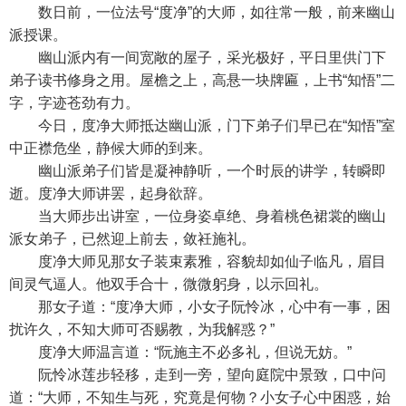
数日前，一位法号“度净”的大师，如往常一般，前来幽山
派授课。
幽山派内有一间宽敞的屋子，采光极好，平日里供门下
弟子读书修身之用。屋檐之上，高悬一块牌匾，上书“知悟”二
字，字迹苍劲有力。
今日，度净大师抵达幽山派，门下弟子们早已在“知悟”室
中正襟危坐，静候大师的到来。
幽山派弟子们皆是凝神静听，一个时辰的讲学，转瞬即
逝。度净大师讲罢，起身欲辞。
当大师步出讲室，一位身姿卓绝、身着桃色裙裳的幽山
派女弟子，已然迎上前去，敛衽施礼。
度净大师见那女子装束素雅，容貌却如仙子临凡，眉目
间灵气逼人。他双手合十，微微躬身，以示回礼。
那女子道：“度净大师，小女子阮怜冰，心中有一事，困
扰许久，不知大师可否赐教，为我解惑？”
度净大师温言道：“阮施主不必多礼，但说无妨。”
阮怜冰莲步轻移，走到一旁，望向庭院中景致，口中问
道：“大师，不知生与死，究竟是何物？小女子心中困惑，始