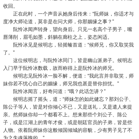
收回。
正在此时，一个声音从她身后传来：“阮师妹，你适才与
度净大师论道，莫非是在问大师，你那姻缘之事？”
阮怜冰闻声转身，望向身后。只见一名高个子男子，嘴
唇薄削，眉毛如墨，斜躺在廊柱之上，姿态闲适。
阮怜冰见是候明志，轻摇螓首道：“候师兄，你又取笑我
了。”
这位候明志，与阮怜冰同门，皆是幽山派弟子。候明志
入门早于阮怜冰数载，故而称得上是阮怜冰的师兄。
候明志见阮怜冰一脸不解，便道：“我此言并非取笑，师
妹你若不忧心自己的姻缘，师兄我也甚是替你担忧。”
阮怜冰闻言，好奇问道：“哦？此话怎讲？”
候明志摇了摇头，道：“师妹怎的如此健忘？那刘公子、
陈公子等人，皆是对你倾心不已，又是送礼，又是遣人来提
亲。然师妹你却一个都看不上。想来那些个刘公子、陈公
子，或是江湖上的青年才俊，或是朝廷官员的子弟，皆是些
人物。依着阮师妹你这般倾国倾城的容貌，少有男子见了不
为之失魂落魄的。”