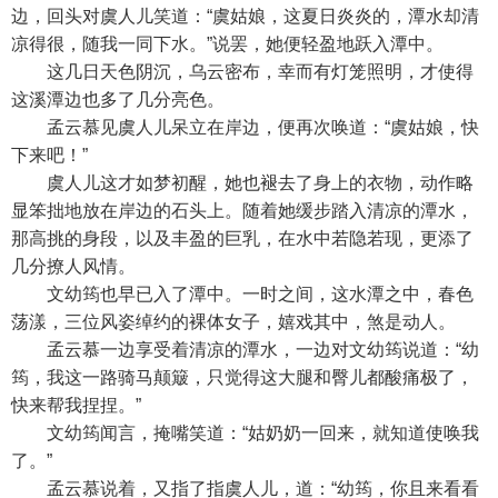
边，回头对虞人儿笑道：“虞姑娘，这夏日炎炎的，潭水却清
凉得很，随我一同下水。”说罢，她便轻盈地跃入潭中。
这几日天色阴沉，乌云密布，幸而有灯笼照明，才使得
这溪潭边也多了几分亮色。
孟云慕见虞人儿呆立在岸边，便再次唤道：“虞姑娘，快
下来吧！”
虞人儿这才如梦初醒，她也褪去了身上的衣物，动作略
显笨拙地放在岸边的石头上。随着她缓步踏入清凉的潭水，
那高挑的身段，以及丰盈的巨乳，在水中若隐若现，更添了
几分撩人风情。
文幼筠也早已入了潭中。一时之间，这水潭之中，春色
荡漾，三位风姿绰约的裸体女子，嬉戏其中，煞是动人。
孟云慕一边享受着清凉的潭水，一边对文幼筠说道：“幼
筠，我这一路骑马颠簸，只觉得这大腿和臀儿都酸痛极了，
快来帮我捏捏。”
文幼筠闻言，掩嘴笑道：“姑奶奶一回来，就知道使唤我
了。”
孟云慕说着，又指了指虞人儿，道：“幼筠，你且来看看