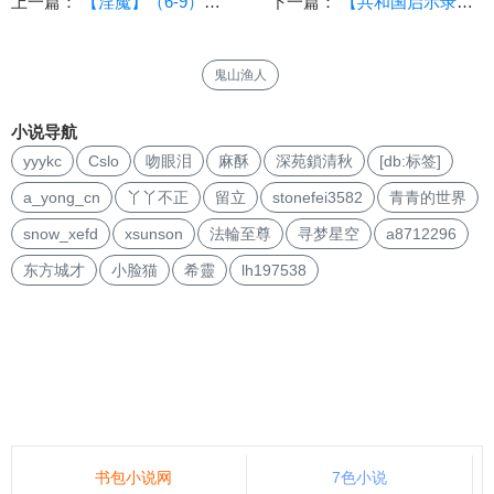
上一篇：
【淫魔】（6-9）译者：sunson
下一篇：
【共和国启示录】(10)与苏红梅的再次约会
鬼山渔人
小说导航
yyykc
Cslo
吻眼泪
麻酥
深苑鎖清秋
[db:标签]
a_yong_cn
丫丫不正
留立
stonefei3582
青青的世界
snow_xefd
xsunson
法輪至尊
寻梦星空
a8712296
东方城才
小脸猫
希靈
lh197538
书包小说网
7色小说