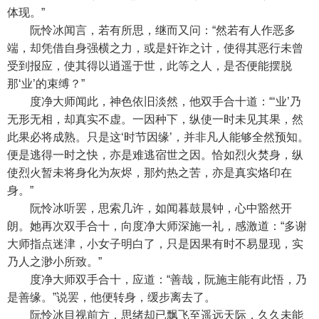
体现。”
阮怜冰闻言，若有所思，继而又问：“然若有人作恶多
端，却凭借自身强横之力，或是奸诈之计，使得其恶行未曾
受到报应，使其得以逍遥于世，此等之人，是否便能摆脱
那‘业’的束缚？”
度净大师闻此，神色依旧淡然，他双手合十道：“‘业’乃
无形无相，却真实不虚。一因种下，纵使一时未见其果，然
此果必将成熟。只是这‘时节因缘’，并非凡人能够全然预知。
便是逃得一时之快，亦是难逃宿世之因。恰如烈火焚身，纵
使烈火暂未将身化为灰烬，那灼热之苦，亦是真实烙印在
身。”
阮怜冰听罢，思索几许，如闻暮鼓晨钟，心中豁然开
朗。她再次双手合十，向度净大师深施一礼，感激道：“多谢
大师指点迷津，小女子明白了，只是因果有时不易显现，实
乃人之渺小所致。”
度净大师双手合十，应道：“善哉，阮施主能有此悟，乃
是善缘。”说罢，他便转身，缓步离去了。
阮怜冰目视前方，思绪却已飘飞至遥远天际，久久未能