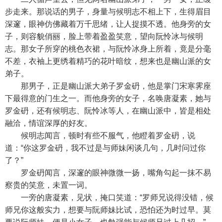
步走来。那说话的男子，身量与候明志不相上下，生得眉目
深邃，眼神仿佛藏着万千思绪，让人捉摸不透。他身旁的女
子，则容貌俏丽，脸上带着盈盈笑意，望向阮怜冰与候明
志。那女子所穿的桃色衣裙，与阮怜冰身上所着，竟是分毫
不差，衣袖上更绣着精巧的花叶暗纹，想来也是幽山派的女
弟子。
那男子，正是幽山派大弟子罗金砃，他是掌门宋寒霁座
下最得意的门生之一。而他身旁的女子，名唤唐凝素，她与
罗金砃，还有候明志、阮怜冰等人，在幽山派中，皆是相处
融洽，情谊深厚的好友。
候明志闻言，顿时有些不服气，他瞪着罗金砃，说
道：“你这罗金砃，我不过是与师妹闲谈几句，几时问过你
了？”
罗金砃闻言，深邃的眼神微微一扬，嘴角勾起一抹不易
察贵的笑意，未置一词。
一旁的唐凝素，见状，掩口笑道：“罗师兄说得没错，候
师兄你这般实力，想要与阮师妹比试，恐怕还为时过早。莫