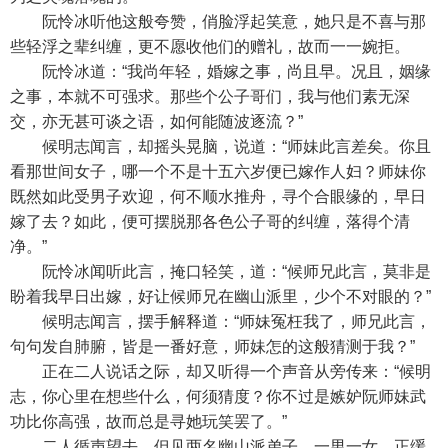
阮怜冰听他这般夸赞，俏脸浮起笑意，她只是不喜与那
些轻浮之辈纠缠，更不愿收他们的赠礼，故而一一婉拒。
阮怜冰道：“我尚年轻，婚嫁之事，尚且早。况且，姻缘
之事，本就不可强求。那些个公子哥们，我与他们素无深
交，亦无甚可谈之语，如何能随波逐流？”
候明志闻言，却摇头晃脑，说道：“师妹此言差矣。你且
看那世间女子，哪一个不是十五六岁便已嫁作人妇？师妹你
既然如此受男子欢迎，何不顺水推舟，寻个合眼缘的，早日
嫁了去？如此，便可摆脱那各色公子哥的纠缠，落得个清
净。”
阮怜冰闻听此言，掩口轻笑，道：“候师兄此言，莫非是
盼着我早日出嫁，好让候师兄在幽山派里，少个不对眼的？”
候明志闻言，摆手解释道：“师妹冤枉我了，师兄此言，
句句发自肺腑，皆是一番好意，师妹怎的这般猜测于我？”
正在二人说话之际，却又听得一个声音从旁传来：“候明
志，你心里在想些什么，何须猜度？你不过是嫉妒阮师妹武
功比你高强，故而总是寻她玩笑罢了。”
二人循声望去，但见两名幽山派弟子，一男一女，正缓