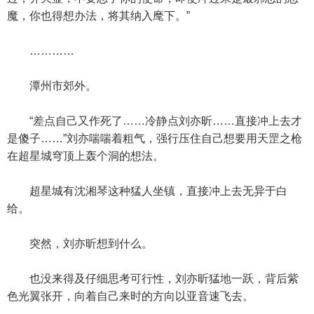
魔，你也得想办法，将其纳入麾下。”
…………
潭州市郊外。
“差点自己又作死了……冷静点刘亦昕……直接冲上去才
是傻子……”刘亦喘喘着粗气，强行压住自己想要用天罡之枪
在超星城穹顶上轰个洞的想法。
超星城有沈湘琴这种猛人坐镇，直接冲上去无异于白
给。
突然，刘亦昕想到什么。
也没来得及仔细思考可行性，刘亦昕猛地一跃，背后紫
色光翼张开，向着自己来时的方向以亚音速飞去。