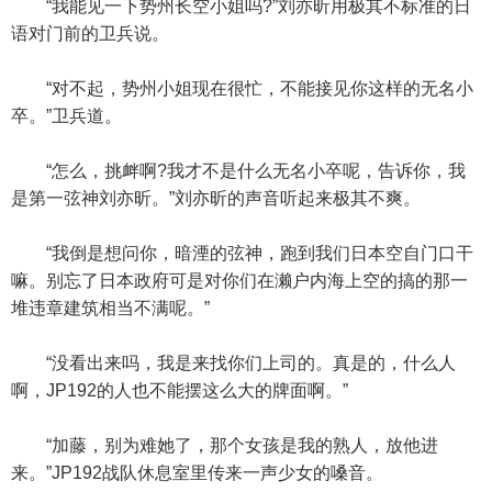
“我能见一下势州长空小姐吗?”刘亦昕用极其不标准的日
语对门前的卫兵说。
“对不起，势州小姐现在很忙，不能接见你这样的无名小
卒。”卫兵道。
“怎么，挑衅啊?我才不是什么无名小卒呢，告诉你，我
是第一弦神刘亦昕。”刘亦昕的声音听起来极其不爽。
“我倒是想问你，暗湮的弦神，跑到我们日本空自门口干
嘛。别忘了日本政府可是对你们在濑户内海上空的搞的那一
堆违章建筑相当不满呢。”
“没看出来吗，我是来找你们上司的。真是的，什么人
啊，JP192的人也不能摆这么大的牌面啊。”
“加藤，别为难她了，那个女孩是我的熟人，放他进
来。”JP192战队休息室里传来一声少女的嗓音。