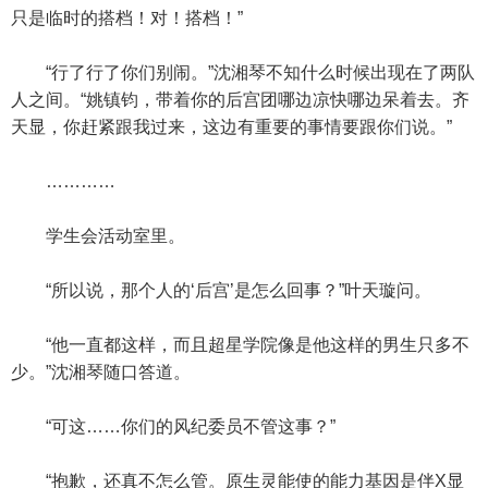
只是临时的搭档！对！搭档！”
“行了行了你们别闹。”沈湘琴不知什么时候出现在了两队
人之间。“姚镇钧，带着你的后宫团哪边凉快哪边呆着去。齐
天显，你赶紧跟我过来，这边有重要的事情要跟你们说。”
…………
学生会活动室里。
“所以说，那个人的‘后宫’是怎么回事？”叶天璇问。
“他一直都这样，而且超星学院像是他这样的男生只多不
少。”沈湘琴随口答道。
“可这……你们的风纪委员不管这事？”
“抱歉，还真不怎么管。原生灵能使的能力基因是伴X显