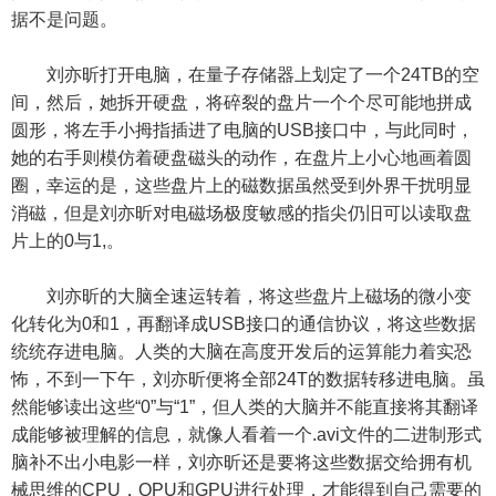
据不是问题。
刘亦昕打开电脑，在量子存储器上划定了一个24TB的空
间，然后，她拆开硬盘，将碎裂的盘片一个个尽可能地拼成
圆形，将左手小拇指插进了电脑的USB接口中，与此同时，
她的右手则模仿着硬盘磁头的动作，在盘片上小心地画着圆
圈，幸运的是，这些盘片上的磁数据虽然受到外界干扰明显
消磁，但是刘亦昕对电磁场极度敏感的指尖仍旧可以读取盘
片上的0与1,。
刘亦昕的大脑全速运转着，将这些盘片上磁场的微小变
化转化为0和1，再翻译成USB接口的通信协议，将这些数据
统统存进电脑。人类的大脑在高度开发后的运算能力着实恐
怖，不到一下午，刘亦昕便将全部24T的数据转移进电脑。虽
然能够读出这些“0”与“1”，但人类的大脑并不能直接将其翻译
成能够被理解的信息，就像人看着一个.avi文件的二进制形式
脑补不出小电影一样，刘亦昕还是要将这些数据交给拥有机
械思维的CPU，QPU和GPU进行处理，才能得到自己需要的