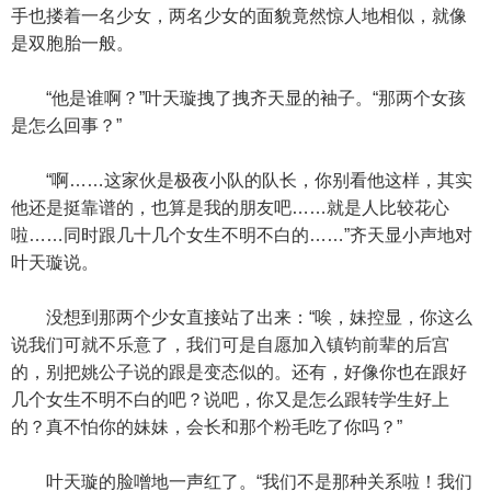
手也搂着一名少女，两名少女的面貌竟然惊人地相似，就像
是双胞胎一般。
“他是谁啊？”叶天璇拽了拽齐天显的袖子。“那两个女孩
是怎么回事？”
“啊……这家伙是极夜小队的队长，你别看他这样，其实
他还是挺靠谱的，也算是我的朋友吧……就是人比较花心
啦……同时跟几十几个女生不明不白的……”齐天显小声地对
叶天璇说。
没想到那两个少女直接站了出来：“唉，妹控显，你这么
说我们可就不乐意了，我们可是自愿加入镇钧前辈的后宫
的，别把姚公子说的跟是变态似的。还有，好像你也在跟好
几个女生不明不白的吧？说吧，你又是怎么跟转学生好上
的？真不怕你的妹妹，会长和那个粉毛吃了你吗？”
叶天璇的脸噌地一声红了。“我们不是那种关系啦！我们