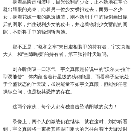
身着高阶虚相装甲，目光锐利的少女，正不断地在掌心
凝出耀眼的光束，向着另一位少女横扫过去，而另一名少
女，身着花嫁一般的飘逸裙装，则不断用手中的轻剑画出诡
异的图形，挡住锐利少女的攻击，并趁着锐利少女蓄能的间
隙，不断将手中的轻剑斩向她。
那不正是，“羲和之车”末日虚相装甲的持有者，宇文真颜
大人，和“空隙晚樱”的持有者，第三弦神叶天璇吗。
刘亦昕倒吸一口凉气，宇文真颜是传说中的“沃尔夫-拉叶
型灵能使”，体内蕴含着行星级的磅礴能量。而看样子应该处
于全盛状态的叶天璇，虽说能量不如宇文真颜，但能够任意
操纵空间，也是极其恐怖的存在。
这两个家伙，每个人都有独自击坠清阳城的实力！
录像上，两个人的激战仍在继续，就在这时，刘亦昕看
到，宇文真颜将一束极其耀眼而粗大的光柱向着叶天璇发射