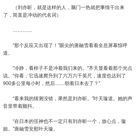
（刘亦昕，就是这样的人，脑门一热就把事情干出来
了，简直是冲动的代名词）
…………
“那个反应又出现了！”眼尖的唐融雪看着全息屏幕惊呼
道。
“冷静，看样子不是冲着我们来的。”齐天显看着那个光点
说。“你看，它迅速爬升到了六万六千英尺，速度也达到了
900多公里每小时，然后……朝着日本去了？”
“看来我的猜测没错，果然是刘亦昕。”叶天璇道。她的声
音里带着颤抖。
“在日本的弦神也不一定只有刘亦昕一个，放心点，璇
姐。”唐融雪安慰叶天璇。