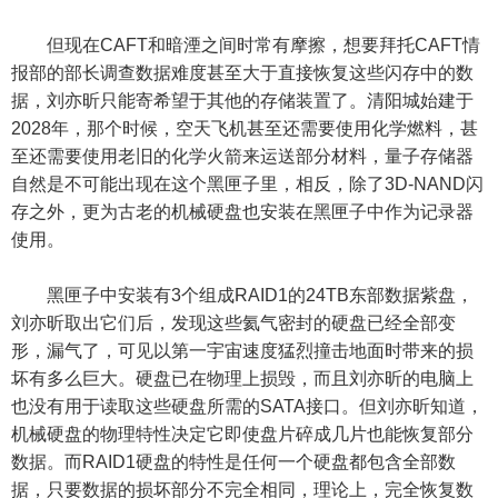
但现在CAFT和暗湮之间时常有摩擦，想要拜托CAFT情
报部的部长调查数据难度甚至大于直接恢复这些闪存中的数
据，刘亦昕只能寄希望于其他的存储装置了。清阳城始建于
2028年，那个时候，空天飞机甚至还需要使用化学燃料，甚
至还需要使用老旧的化学火箭来运送部分材料，量子存储器
自然是不可能出现在这个黑匣子里，相反，除了3D-NAND闪
存之外，更为古老的机械硬盘也安装在黑匣子中作为记录器
使用。
黑匣子中安装有3个组成RAID1的24TB东部数据紫盘，
刘亦昕取出它们后，发现这些氦气密封的硬盘已经全部变
形，漏气了，可见以第一宇宙速度猛烈撞击地面时带来的损
坏有多么巨大。硬盘已在物理上损毁，而且刘亦昕的电脑上
也没有用于读取这些硬盘所需的SATA接口。但刘亦昕知道，
机械硬盘的物理特性决定它即使盘片碎成几片也能恢复部分
数据。而RAID1硬盘的特性是任何一个硬盘都包含全部数
据，只要数据的损坏部分不完全相同，理论上，完全恢复数