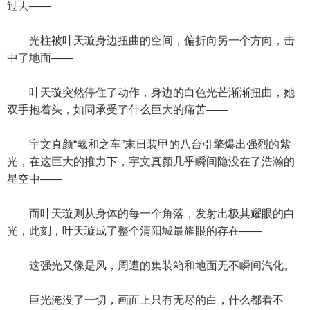
过去——
光柱被叶天璇身边扭曲的空间，偏折向另一个方向，击
中了地面——
叶天璇突然停住了动作，身边的白色光芒渐渐扭曲，她
双手抱着头，如同承受了什么巨大的痛苦——
宇文真颜“羲和之车”末日装甲的八台引擎爆出强烈的紫
光，在这巨大的推力下，宇文真颜几乎瞬间隐没在了浩瀚的
星空中——
而叶天璇则从身体的每一个角落，发射出极其耀眼的白
光，此刻，叶天璇成了整个清阳城最耀眼的存在——
这强光又像是风，周遭的集装箱和地面无不瞬间汽化。
巨光淹没了一切，画面上只有无尽的白，什么都看不