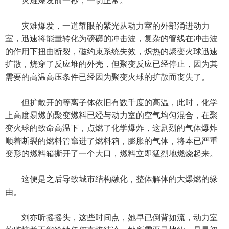
灾难爆发前一秒，一切正常。
灾难爆发，一道耀眼的紫光从动力室的外部涌进动力
室，迅速将能量转化为磅礴的冲击波，复杂的管线在冲击波
的作用下扭曲断裂，磁约束系统失效，炽热的聚变火球迅速
扩散，烧穿了反应堆的外壳，但聚变反应已经停止，因为其
需要的高温高压条件已经因为聚变火球的扩散而丧失了。
但扩散开的等离子体依旧有数千度的高温，此时，化学
上高度易燃的聚变燃料已经与动力室的空气均匀混合，在聚
变火球的致命高温下，点燃了化学爆炸，这剧烈的气体爆炸
顺着断裂的燃料管窜进了燃料箱，膨胀的气体，将本已严重
变形的燃料箱撕开了一个大口，燃料立即猛烈地燃烧起来。
这便是之后导致城市结构融化，整体解体的大爆燃的缘
由。
刘亦昕摇摇头，这些时间点，她早已倒背如流，动力室