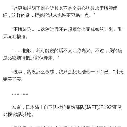
“这更加说明了刘亦昕其实不是全身心地效忠于暗湮组
织，这样的话，把她挖过来也许更容易一点。”
“不愧是你……这种时候还在想着怎么完成御弦计划。”叶
天璇吐槽道。
“……抱歉，我可能说的话不太让你高兴。不过，我的确
是比较期待把那家伙弄来。”
“没事，我没那么敏感，我只是想吐槽你一下而已。”叶天
璇笑了笑。
…………
东京，日本陆上自卫队对抗暗蚀部队(JAFT)JP192“死灵
の樱”战队驻地。