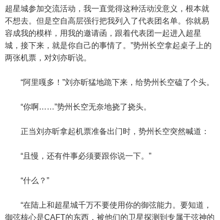
超星城参加交流活动，我一直觉得这种活动没意义，根本就
不想去。但是空自高层强行把我列入了代表团名单。你就易
容成我的模样，用我的邀请函，跟着代表团一起进入超星
城，接下来，就是你自己的事情了。”势州长空拿起桌子上的
两张机票，对刘亦昕说。
“阿里嘎多！”刘亦昕猛地跪下来，给势州长空磕了个头。
“你啊……”势州长空无奈地挠了挠头。
正当刘亦昕拿起机票准备出门时，势州长空突然喊道：
“且慢，还有件事必须要跟你说一下。”
“什么？”
“在陆上和超星城千万不要使用你的御弦能力。要知道，
御弦核心是CAFT的东西，被他们的卫星探测到专属于弦神的