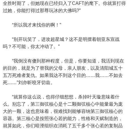
全胜时期了，但她现在已经归入了CAFT的麾下。你就算打得
过她，你能打得过那尊玩冰的大佛吗?”
“所以我才来找你的啊！”
“别开玩笑了，进攻超星城？这不是明摆着朝亚东宣战
吗？不可能，你太冲动了。”
“我倒没有傻到那种程度，但是，你要知道，我活到现在
的目的，就是为了替我的父母，亲人朋友，以及清阳城五十
五万死难者复仇。如果我达不到这个目的……我……不如去
死……”刘亦昕咬牙切齿。
“就算你这么说，也得仔细想想，杀掉叶天璇意味着什
么。别忘了，第三御弦核心是十二颗御弦核心中能量最为庞
大的一颗，这也意味着，很难找到能够容纳第三御弦核心的
容器。第三核心是按照张心若的能力，性格和天赋制造的，
就算如此，你们暗湮组织在消耗了五千多个张心若的复制品