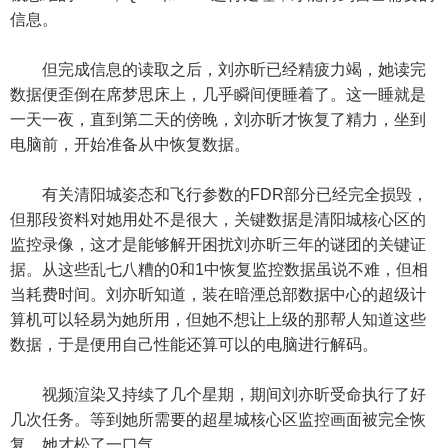
信息。
但完成信息的读取之后，刘亦昕已经精疲力竭，她读完
数据便歪倒在席梦思床上，几乎瞬间便睡着了。这一睡就是
一天一夜，直到第二天的傍晚，刘亦昕才恢复了精力，坐到
电脑前，开始准备从中恢复数据。
有关清阳城姿态和飞行参数的FDR部分已经完全损毁，
但那段资料对她用处不是很大，关键数据是清阳城核心区的
监控录像，这才是能够解开困扰刘亦昕三年的谜团的关键证
据。从这些乱七八糟的0和1中恢复监控数据虽说不难，但相
当耗费时间。刘亦昕知道，装在暗湮总部数据中心的超级计
算机可以轻易为她所用，但她不想让上级的那帮人知道这些
数据，于是便用自己性能还算可以的电脑进行解码。
视频渲染又持续了几个星期，期间刘亦昕受命执行了好
几次任务。等到她所需要的超星城核心区监控画面被完全恢
复，她才松了一口气。