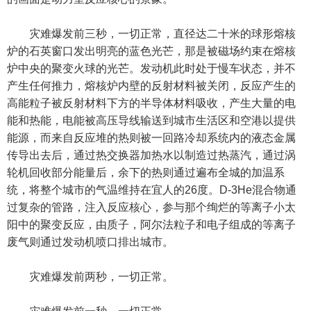
灾难爆发前三秒，一切正常，直径达二十米的球形熔核
炉的石英窗口发出明亮的蓝色光芒，那是被磁场约束在熔核
炉中央的聚变火球的光芒。发动机此时处于慢车状态，并不
产生任何推力，熔核炉内壁的反射材料被关闭，反应产生的
高能粒子被反射材料下方的半导体材料吸收，产生大量的电
能和热能，电能被高压导线输送到城市生活区和空港以提供
能源，而来自反应堆的热则被一回路冷却系统内的液态金属
传导出去后，通过热交换器加热水以制造过热蒸汽，通过涡
轮机回收部分能量后，余下的热则通过遍布全城的加温系
统，将整个城市的气温维持在宜人的26度。D-3He混合物通
过复杂的管路，注入反应核心，参与那个绚烂的等离子小太
阳中的聚变反应，由质子，阿尔法粒子和电子组成的等离子
废气则通过发动机喷口排出城市。
灾难爆发前两秒，一切正常。