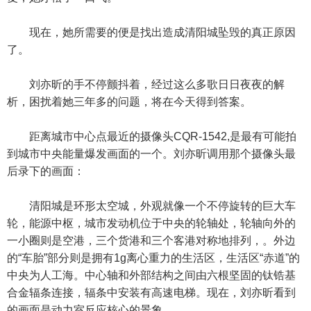
现在，她所需要的便是找出造成清阳城坠毁的真正原因
了。
刘亦昕的手不停颤抖着，经过这么多歌日日夜夜的解
析，困扰着她三年多的问题，将在今天得到答案。
距离城市中心点最近的摄像头CQR-1542,是最有可能拍
到城市中央能量爆发画面的一个。刘亦昕调用那个摄像头最
后录下的画面：
清阳城是环形太空城，外观就像一个不停旋转的巨大车
轮，能源中枢，城市发动机位于中央的轮轴处，轮轴向外的
一小圈则是空港，三个货港和三个客港对称地排列，。外边
的“车胎”部分则是拥有1g离心重力的生活区，生活区“赤道”的
中央为人工海。中心轴和外部结构之间由六根坚固的钛锆基
合金辐条连接，辐条中安装有高速电梯。现在，刘亦昕看到
的画面是动力室反应核心的景象。