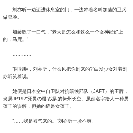
刘亦昕一边迈进休息室的门，一边冲着名叫加藤的卫兵
做鬼脸。
加藤叹了一口气，“老大是怎么和这么一个女神经好上
的，马鹿。”
…………
“阿啦啦，刘亦昕，什么风把你刮来的?”白发少女对着刘
亦昕笑着说。
她便是日本空中自卫队对抗暗蚀部队（JAFT）的王牌，
隶属JP192“死灵の樱”战队的势州长空。虽然名字给人一种男
孩子的误解，但她的确是女孩子。
“……我是被气来的。”刘亦昕一脸不爽。