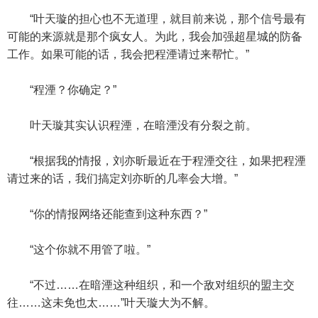
“叶天璇的担心也不无道理，就目前来说，那个信号最有
可能的来源就是那个疯女人。为此，我会加强超星城的防备
工作。如果可能的话，我会把程湮请过来帮忙。”
“程湮？你确定？”
叶天璇其实认识程湮，在暗湮没有分裂之前。
“根据我的情报，刘亦昕最近在于程湮交往，如果把程湮
请过来的话，我们搞定刘亦昕的几率会大增。”
“你的情报网络还能查到这种东西？”
“这个你就不用管了啦。”
“不过……在暗湮这种组织，和一个敌对组织的盟主交
往……这未免也太……”叶天璇大为不解。