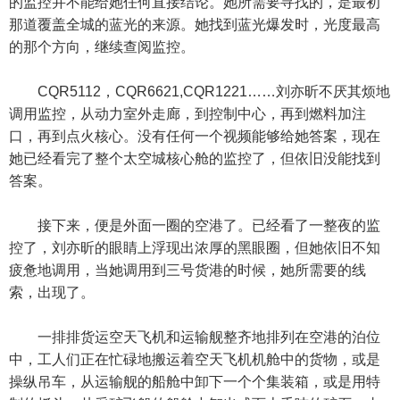
的监控并不能给她任何直接结论。她所需要寻找的，是最初
那道覆盖全城的蓝光的来源。她找到蓝光爆发时，光度最高
的那个方向，继续查阅监控。
CQR5112，CQR6621,CQR1221……刘亦昕不厌其烦地
调用监控，从动力室外走廊，到控制中心，再到燃料加注
口，再到点火核心。没有任何一个视频能够给她答案，现在
她已经看完了整个太空城核心舱的监控了，但依旧没能找到
答案。
接下来，便是外面一圈的空港了。已经看了一整夜的监
控了，刘亦昕的眼睛上浮现出浓厚的黑眼圈，但她依旧不知
疲惫地调用，当她调用到三号货港的时候，她所需要的线
索，出现了。
一排排货运空天飞机和运输舰整齐地排列在空港的泊位
中，工人们正在忙碌地搬运着空天飞机机舱中的货物，或是
操纵吊车，从运输舰的船舱中卸下一个个集装箱，或是用特