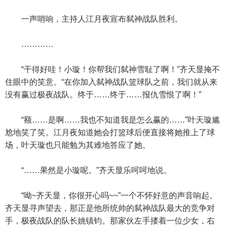
一声哨响，主持人江月夜宣布弑神战队胜利。
…………
“干得好哇！小璇！你帮我们弑神雪耻了啊！”齐天显掩不
住眼中的笑意。“在你加入弑神战队篮球队之前，我们就从来
没有赢过极夜战队。终于……终于……报仇雪恨了啊！”
“额……是啊……我也不知道我是怎么赢的……”叶天璇尴
尬地笑了笑。江月夜知道她会打篮球后便直接将她推上了球
场，叶天璇也只能勉为其难地答应了她。
“……果然是小璇呢。”齐天显乐呵呵地说。
“呦~齐天显，你很开心吗~~”一个不怀好意的声音响起。
齐天显寻声望去，那正是他所统帅的弑神战队最大的竞争对
手，极夜战队的队长姚镇钧。那家伙左手搂着一位少女，右