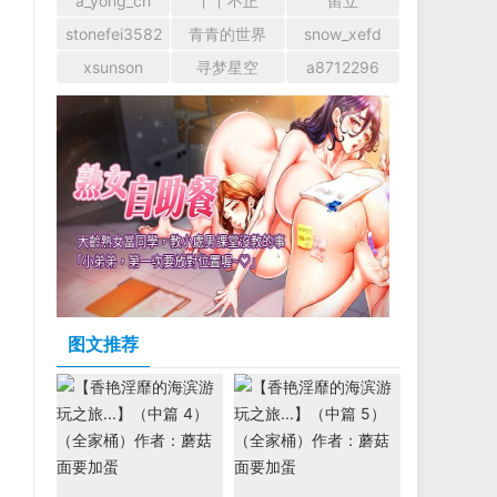
a_yong_cn
丫丫不正
留立
stonefei3582
青青的世界
snow_xefd
xsunson
寻梦星空
a8712296
图文推荐