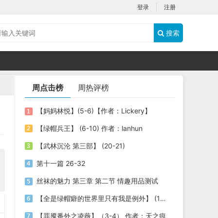
登录
注册
搜索
周点击榜
周热评榜
【妈妈林悦】(5-6)【作者：Lickery】
【绿帽兵王】 (6-10) 作者：lanhun
【武林沉沦 第三部】 (20-21)
第十一篇 26-32
丝袜的魅力 第三章 第二节 情趣用品测试
【全是绿帽癖的世界里只有我是例外】 (1-3) 作者：劫色司机
【罪魇番外之凌薇】（3-4） 作者：天之痕