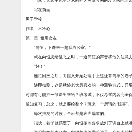
当然，这其中也不乏从同样为黑伞收购的A 大来的老师
——写在前面
男子学校
作者：不冷心
第一章 租用女友
“向恒，下课来一趟我办公室。”
就在向恒思绪乱飞之时，一道简短的声音将他的注意力
“好！”
连忙回应之后，向恒又开始处理手上这还算简单的卷
随即抽测，这是秋婷老大最喜欢的一种测验方式，只要
时都有可能抽一节课出来给７班考试，不仅考试内容完全
通知复习，总之，就是要给整个７班来一个所谓的“惊喜”。
每次抽测的时候，全班都是哀声哉道的。
很快，卷子就搞定了，向恒按照要求放到了讲台上就准