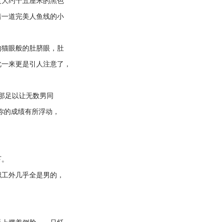
大约十五厘米的黑色
着一道完美人鱼线的小
猫眼般的肚脐眼，肚
此一来更是引人注意了，
那足以让无数男同
你的成绩有所浮动，
下。
工外几乎全是男的，