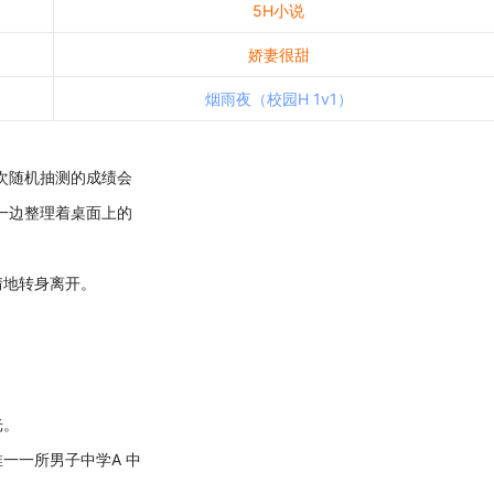
5H小说
娇妻很甜
烟雨夜（校园H 1v1）
次随机抽测的成绩会
一边整理着桌面上的
地转身离开。
。
光。
一所男子中学A 中