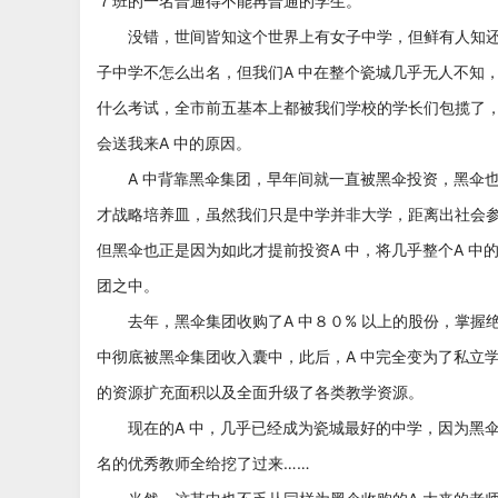
７班的一名普通得不能再普通的学生。
没错，世间皆知这个世界上有女子中学，但鲜有人知还
子中学不怎么出名，但我们A 中在整个瓷城几乎无人不知
什么考试，全市前五基本上都被我们学校的学长们包揽了
会送我来A 中的原因。
A 中背靠黑伞集团，早年间就一直被黑伞投资，黑伞也
才战略培养皿，虽然我们只是中学并非大学，距离出社会
但黑伞也正是因为如此才提前投资A 中，将几乎整个A 中
团之中。
去年，黑伞集团收购了A 中８０% 以上的股份，掌握绝
中彻底被黑伞集团收入囊中，此后，A 中完全变为了私立
的资源扩充面积以及全面升级了各类教学资源。
现在的A 中，几乎已经成为瓷城最好的中学，因为黑伞
名的优秀教师全给挖了过来……