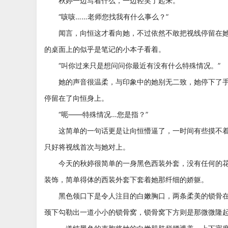
秋婷一边写着什么，一边轻笑了起来。
“咳咳……老师您找我有什么事么？”
闻言，向恒这才看向她，不过依然不敢把视线停留在她
的桌面上的似乎是笔记的小本子看着。
“叫你过来只是想问问你最近有没有什么特殊情况。”
她的声音很温柔，与印象中的她别无二致，她停下了手
停留在了向恒身上。
“呃——特殊情况…您是指？”
这简单的一句话更是让向恒懵逼了，一时间有些摸不着
只好将视线首次与她对上。
今天的秋婷很简单的一身黑色西装外套，没有任何的花
装饰，简单得体的西装外套下套着她那纤细的娇躯。
黑色领口下是令人注目的白嫩胸口，两条柔美的锁骨在
颈下勾勒出一道小小的锁骨窝，锁骨窝下方则是那微微隆