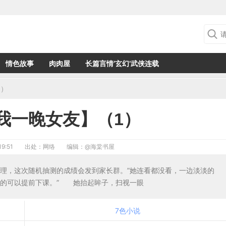
情色故事
肉肉屋
长篇言情‘玄幻’武侠连载
1）
我一晚女友】（1）
9:51
出处：网络
编辑：
@海棠书屋
，这次随机抽测的成绩会发到家长群。”她连看都没看，一边淡淡的
子的可以提前下课。” 她抬起眸子，扫视一眼
7色小说