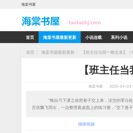
海棠书屋
首页
海棠书屋最新更新
小说连载
系列小说
首页
海棠书屋最新更新
【班主任当我一晚女友】（
【班主任当
海棠书屋
2025-04-03 1
“晚自习下课之前把卷子交上来，没交的零分处理
言语飘飞而出，一边整理着桌面上的练习册，“交了卷
猫咪视频