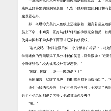
一道纯黑色的束胸将她的白嫩肌肤拦腰遮盖，上下宽度
束胸正好将她的酥胸包裹住，只留下她那白嫩的胸口和有
腹暴露在外。
那一条堪称完美的人鱼线上还镶嵌着一颗宛若竖立着的
脐上下窄，中间宽，正好与她那纤细的柳腰完全相反，如
使得向恒都不禁多看了两眼才赶紧转移视线。
“这么说吧…”秋婷微微后仰，小身板靠在椅背上，将她
学都迷倒的秀颜增添了几分神秘的笑意，唇角微扬：“近期
令尊怀疑你在校内或者校外有谈恋爱。”
“咳咳…咳咳……谈——谈恋爱？！”
向恒闻言，猛咳了几声，随即嘴角都不由得抽动了几
谈个毛线的恋爱啊！他们可是男子学校，全校除了教职
甚至不少老师都是男老师，他跟谁谈恋爱去？
“嗯。”