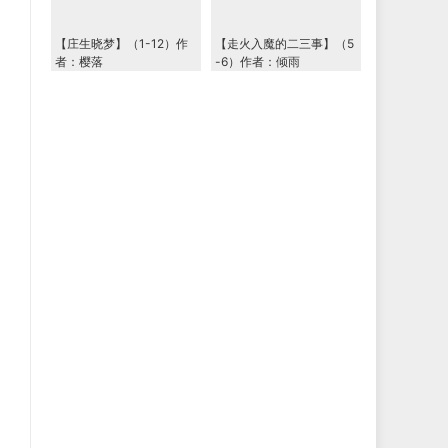
【庄生晓梦】（1-12）作
【走火入魔的二三事】（5
者：樱落
-6）作者：倾雨