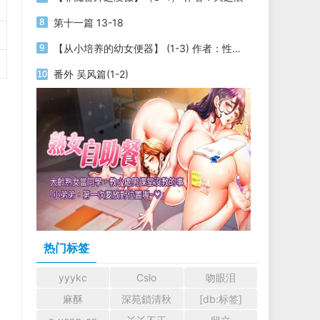
第十一篇 13-18
【从小培养的幼女便器】 (1-3) 作者：性yin
番外 吴风篇(1-2)
热门标签
yyykc
Cslo
吻眼泪
麻酥
深苑鎖清秋
[db:标签]