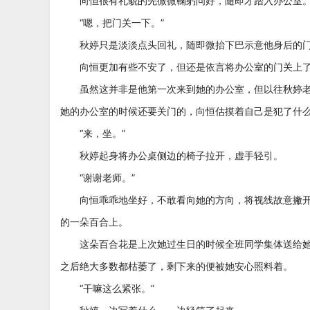
向恒很有礼貌的先微微鞠躬问好，随即才踏入办公室
“嗯，把门关一下。”
秋婷只是淡淡点头回礼，随即微抬下巴示意他身后的
向恒更加有些不安了，但还是依言将办公室的门关上
虽然这并非是他第一次来到她的办公室，但以往秋婷老
她的办公室的时候还要关门的，向恒估摸着自己是犯了什
“来，坐。”
秋婷起身将办公桌侧边的椅子拉开，虚手轻引。
“谢谢老师。”
向恒乖乖地坐好，不敢看向她的方向，将视线故意撇开
的一朵百合上。
这朵百合花是上次她过生日的时候全班同学集体送给她
之后绝大多数都枯萎了，剩下来的便被她安心照料着。
“干嘛这么紧张。”