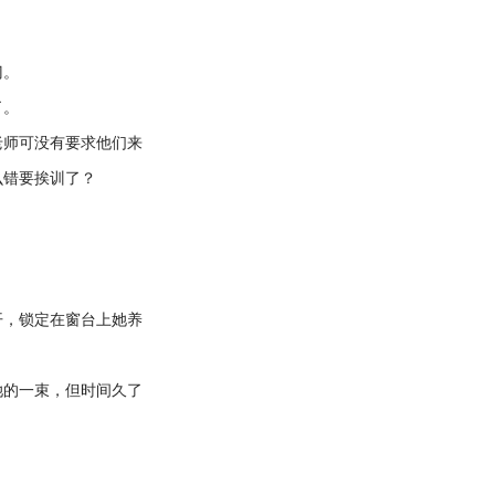
。
门。
了。
师可没有要求他们来
么错要挨训了？
，锁定在窗台上她养
的一束，但时间久了