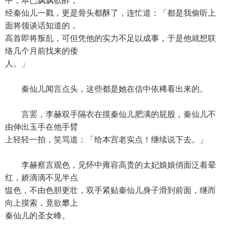
中，本已飘飘欲醉，
经秦仙儿一戳，更是骨头都酥了，连忙道：「都是我偷听上
面将领谈话知道的，
高首即将叛乱，可但凭他的实力不足以成事，于是他就想联
络几个月前找来的倭
人。」
秦仙儿闻言点头，这些都是她在信中依稀看出来的。
言罢，李赫双手隔衣在摸秦仙儿肥满的屁股，秦仙儿不
由伸出玉手在他手臂
上轻轻一拍，笑骂道：「给本宫老实点！继续说下去。」
李赫察言观色，见怀中雍容高贵的太妃娘娘俏面泛着晕
红，娇滴滴不见半点
愠色，不由色胆更壮，双手紧贴秦仙儿身子滑到前面，继而
向上摸索，竟欲攀上
秦仙儿的圣女峰。