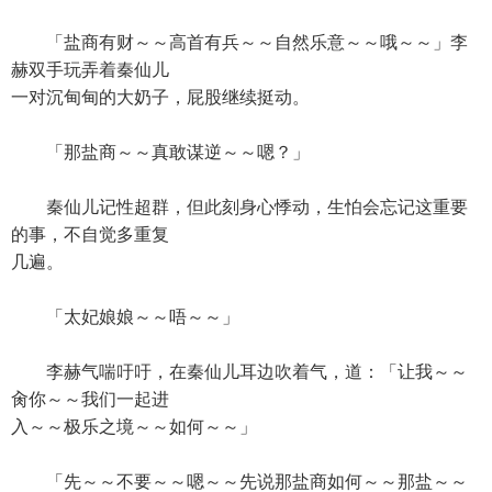
「盐商有财～～高首有兵～～自然乐意～～哦～～」李
赫双手玩弄着秦仙儿
一对沉甸甸的大奶子，屁股继续挺动。
「那盐商～～真敢谋逆～～嗯？」
秦仙儿记性超群，但此刻身心悸动，生怕会忘记这重要
的事，不自觉多重复
几遍。
「太妃娘娘～～唔～～」
李赫气喘吁吁，在秦仙儿耳边吹着气，道：「让我～～
肏你～～我们一起进
入～～极乐之境～～如何～～」
「先～～不要～～嗯～～先说那盐商如何～～那盐～～