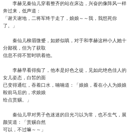
李赫见秦仙儿穿着整齐的站在床边，兴奋的像阵风一样
奔过来，低声道：
「谢天谢地，二将军终于走了，娘娘～～我，我想死你
了。」
秦仙儿柳眉微蹙，如娇似嗔，对于和李赫这种小人她十
分鄙视，但为了获取
信息不得不暂时哄着他。
李赫早看得痴了，他本是好色之徒，见如此绝色佳人的
女儿姿态，白皙的面
已变得通红，吞着口水，喃喃道：「娘娘，看在小人为娘娘
鞍前马后的，求娘娘
给点赏赐。」
秦仙儿早对男子色迷迷的目光习以为常，也不生气，展
颜笑道：「赏赐自然
可以，不过嘛～～」