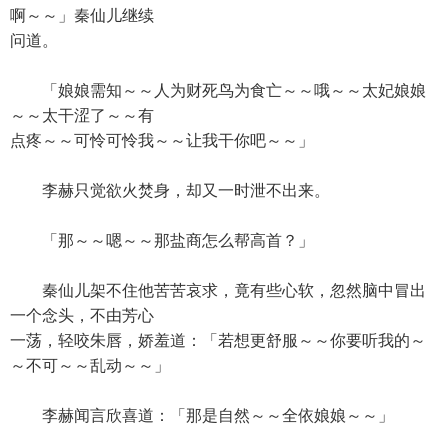
啊～～」秦仙儿继续
问道。
「娘娘需知～～人为财死鸟为食亡～～哦～～太妃娘娘
～～太干涩了～～有
点疼～～可怜可怜我～～让我干你吧～～」
李赫只觉欲火焚身，却又一时泄不出来。
「那～～嗯～～那盐商怎么帮高首？」
秦仙儿架不住他苦苦哀求，竟有些心软，忽然脑中冒出
一个念头，不由芳心
一荡，轻咬朱唇，娇羞道：「若想更舒服～～你要听我的～
～不可～～乱动～～」
李赫闻言欣喜道：「那是自然～～全依娘娘～～」