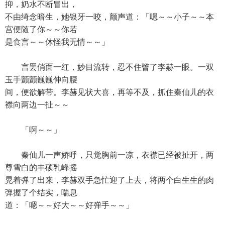
抑，奶水不断冒出，
不由绮念暗生，她银牙一咬，颤声道：「嗯～～小子～～本
宫便随了你～～你若
是食言～～休怪我无情～～」
言罢俏面一红，妙目流转，忍不住瞥了李赫一眼。一双
玉手颤颤巍巍伸向腰
间，便欲解带。李赫见状大喜，再等不及，抓住秦仙儿的衣
襟向两边一扯～～
「啊～～」
秦仙儿一声娇呼，只觉胸前一凉，衣襟已经被扯开，两
尊雪白的丰硕乳峰摇
晃着弹了出来，李赫双手急忙迎了上去，将两个白生生的肉
弹握了个结实，喘息
道：「嗯～～好大～～好弹手～～」