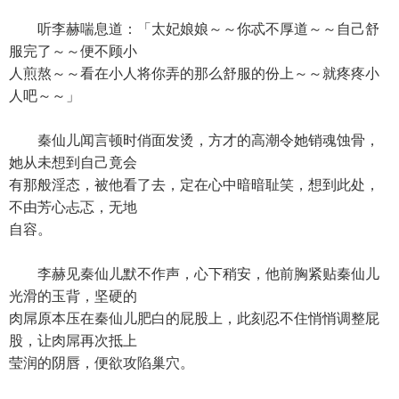
听李赫喘息道：「太妃娘娘～～你忒不厚道～～自己舒
服完了～～便不顾小
人煎熬～～看在小人将你弄的那么舒服的份上～～就疼疼小
人吧～～」
秦仙儿闻言顿时俏面发烫，方才的高潮令她销魂蚀骨，
她从未想到自己竟会
有那般淫态，被他看了去，定在心中暗暗耻笑，想到此处，
不由芳心忐忑，无地
自容。
李赫见秦仙儿默不作声，心下稍安，他前胸紧贴秦仙儿
光滑的玉背，坚硬的
肉屌原本压在秦仙儿肥白的屁股上，此刻忍不住悄悄调整屁
股，让肉屌再次抵上
莹润的阴唇，便欲攻陷巢穴。