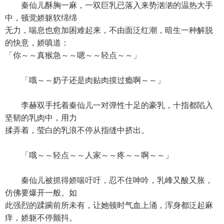
秦仙儿酥胸一麻，一双巨乳已落入来势汹汹的温热大手
中，顿觉娇躯软绵绵
无力，喘息也愈加困难起来，不由面泛红潮，暗生一种解脱
的快意，娇嗔道：
「你～～真猴急～～嗯～～轻点～～」
「哦～～奶子还是肉贴肉摸过瘾啊～～」
李赫双手托着秦仙儿一对弹性十足的豪乳，十指都陷入
坚韧的乳肉中，用力
揉弄着，莹白的乳浪不停从指缝中挤出。
「哦～～轻点～～人家～～疼～～啊～～」
秦仙儿被抓得娇喘吁吁，忍不住呻吟，乳峰又酸又胀，
仿佛要爆开一般。如
此强烈的蹂躏前所未有，让她顿时气血上涌，浑身都泛起麻
痒，娇躯不停颤抖。