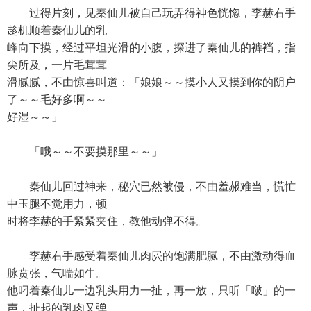
过得片刻，见秦仙儿被自己玩弄得神色恍惚，李赫右手
趁机顺着秦仙儿的乳
峰向下摸，经过平坦光滑的小腹，探进了秦仙儿的裤裆，指
尖所及，一片毛茸茸
滑腻腻，不由惊喜叫道：「娘娘～～摸小人又摸到你的阴户
了～～毛好多啊～～
好湿～～」
「哦～～不要摸那里～～」
秦仙儿回过神来，秘穴已然被侵，不由羞赧难当，慌忙
中玉腿不觉用力，顿
时将李赫的手紧紧夹住，教他动弹不得。
李赫右手感受着秦仙儿肉屄的饱满肥腻，不由激动得血
脉贲张，气喘如牛。
他叼着秦仙儿一边乳头用力一扯，再一放，只听「啵」的一
声，扯起的乳肉又弹