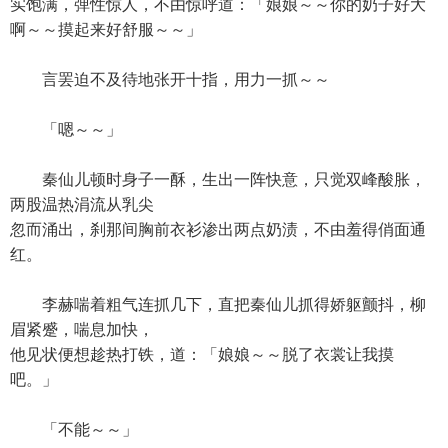
实饱满，弹性惊人，不由惊呼道：「娘娘～～你的奶子好大
啊～～摸起来好舒服～～」
言罢迫不及待地张开十指，用力一抓～～
「嗯～～」
秦仙儿顿时身子一酥，生出一阵快意，只觉双峰酸胀，
两股温热涓流从乳尖
忽而涌出，刹那间胸前衣衫渗出两点奶渍，不由羞得俏面通
红。
李赫喘着粗气连抓几下，直把秦仙儿抓得娇躯颤抖，柳
眉紧蹙，喘息加快，
他见状便想趁热打铁，道：「娘娘～～脱了衣裳让我摸
吧。」
「不能～～」