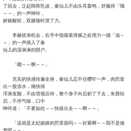
了回去，泛起阵阵乳波，秦仙儿不由头耳轰鸣，舒服得「哦
～～」的一声呻吟，
娇躯酸软，双腿顿时泄了力。
李赫抓准机会，右手中指循着滑腻之处用力一捅「滋～
～」的一声插入了秦
仙儿的湿淋淋的阴户。
「嗯～～啊～～」
充实的快感传遍全身，秦仙儿忍不住嘤咛一声，肉屄冒
出一股浪水，痛快得
浑身发颤，不由雪颈后仰，整个身子向后躬了下去，朱唇轻
启，不停气喘，口中
呻吟道：「不要如此～～快拔出去～～啊～～」
「这就是太妃娘娘的屄里面吗～～好紧啊～～我不是做
梦吧～～」