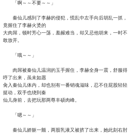
「啊～～不要～～」
秦仙儿感到了李赫的侵犯，慌乱中左手向后胡乱一抓，
竟握住了李赫火烫的
大肉屌，顿时芳心一荡，羞赧难当，却又忌他胡来，一时不
敢放开。
「哦～～」
肉屌被秦仙儿温润的玉手握住，李赫全身一震，舒服得
哼了出来，虽未如愿
肏入秦仙儿体内，却也别有一番销魂滋味，忍不住屁股轻轻
挺动，双手也绕到秦
仙儿身前，去把玩那两尊丰硕肉峰。
「嗯～～」
秦仙儿娇躯一颤，两股乳液又被挤了出来，她此刻右肘