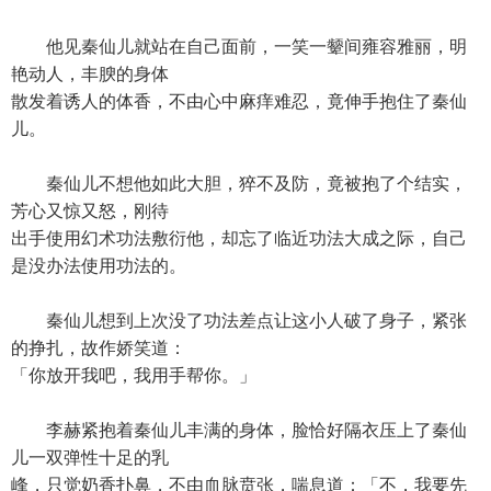
他见秦仙儿就站在自己面前，一笑一颦间雍容雅丽，明
艳动人，丰腴的身体
散发着诱人的体香，不由心中麻痒难忍，竟伸手抱住了秦仙
儿。
秦仙儿不想他如此大胆，猝不及防，竟被抱了个结实，
芳心又惊又怒，刚待
出手使用幻术功法敷衍他，却忘了临近功法大成之际，自己
是没办法使用功法的。
秦仙儿想到上次没了功法差点让这小人破了身子，紧张
的挣扎，故作娇笑道：
「你放开我吧，我用手帮你。」
李赫紧抱着秦仙儿丰满的身体，脸恰好隔衣压上了秦仙
儿一双弹性十足的乳
峰，只觉奶香扑鼻，不由血脉贲张，喘息道：「不，我要先