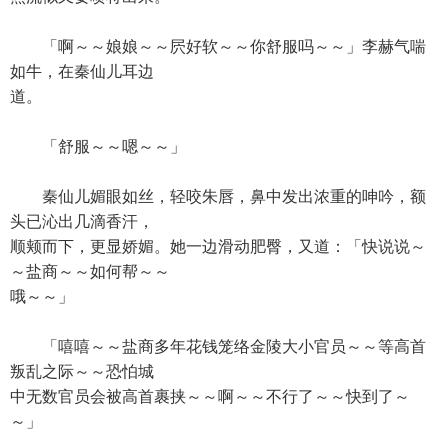
「啊～～娘娘～～屄好软～～你舒服吗～～」李赫气喘
如牛，在秦仙儿耳边
道。
「舒服～～嗯～～」
秦仙儿媚眼如丝，轻咬朱唇，鼻中发出浓重的呻吟，额
头已沁出几滴香汗，
顺颊而下，更显娇媚。她一边滑动肥臀，又道：「快说说～
～盐商～～如何帮～～
哦～～」
「嘻嘻～～盐商多年花钱笼络金陵大小官员～～等高首
叛乱之际～～恐怕城
中无数官员会被高首裹挟～～啊～～不行了～～快到了～
～」