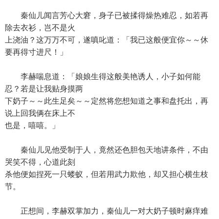
秦仙儿闻言芳心大窘，身子已被揉得燥热难忍，如若再
除去衣衫，岂不是火
上浇油？这万万不可，遂嗔叱道：「我已这般便宜你～～休
要再得寸进尺！」
李赫喘息道：「娘娘生得这般美艳诱人，小子如何能
忍？若是让我贴身摸两
下奶子～～此生足矣～～定然将您想知道之事和盘托出，再
说上回我俩在床上不
也是，嘻嘻。」
秦仙儿见他受制于人，竟然还色胆包天地讲条件，不由
哭笑不得，心道此刻
杀他便如捏死一只蝼蚁，但若用武力欺他，却又担心横生枝
节。
正想间，李赫双掌加力，秦仙儿一对大奶子顿时麻痒难