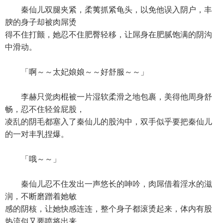
秦仙儿双腿夹紧，柔荑抓紧龟头，以免他误入阴户，丰
腴的身子却被肉屌烫
得不住打颤，她忍不住肥臀轻移，让屌身在肥腻饱满的阴沟
中滑动。
「啊～～太妃娘娘～～好舒服～～」
李赫只觉肉棍被一片湿软柔滑之地包裹，美得他周身舒
畅，忍不住轻耸屁股，
凌乱的阴毛都塞入了秦仙儿的股沟中，双手似乎要把秦仙儿
的一对丰乳捏爆。
「哦～～」
秦仙儿忍不住发出一声悠长的呻吟，肉屌借着淫水的滋
润，不断磨蹭着她敏
感的阴核，让她快感连连，整个身子都滚烫起来，体内有股
热流似又要喷将出来。