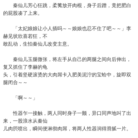
秦仙儿芳心狂跳，柔荑放开肉棍，身子后蹭，竟把肥白
的屁股凑了上来。
「太妃娘娘让小人插吗～～娘娘也忍不住了吧～～」李
赫见状欣喜若狂，不
敢乱动，生怕秦仙儿改变主意。
秦仙儿玉腿微张，将左手从自己的两腿之间向后伸出，
复又抓住了李赫的龟
头，引着坚硬滚烫的大肉屌卡入肥美泥泞的宝蛤中，旋即双
腿闭合～～
「啊～～」
性器乍一接触，两人同时身子一颤，异口同声地叫了出
来，一股浪水从秦仙
儿肉屄喷出，瞬间便淋彻肉屌，将两人性器润得滑腻一片。