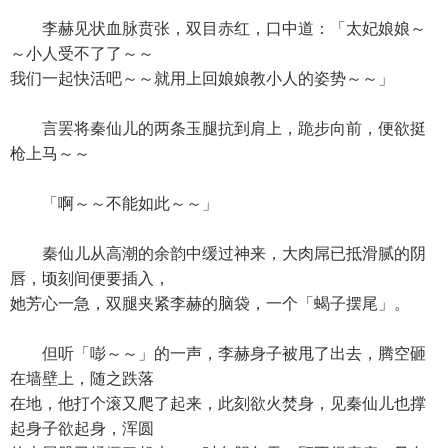
李赫见状血脉贲张，双目赤红，口中道：「太妃娘娘～
～小人受不了了～～
我们一起快活吧～～就用上回娘娘教小人的姿势～～」
言罢将秦仙儿的两条玉腿抗到肩上，跪步向前，便欲挺
枪上马～～
「啊～～不能如此～～」
秦仙儿从高潮的余韵中缓过神来，大肉屌已抵滑腻的阴
唇，顷刻间便要插入，
她芳心一急，双腿夹紧李赫的脑袋，一个「蝎子摆尾」。
但听「嘭～～」的一声，李赫身子被甩了出去，腾空砸
在墙壁上，随之跌落
在地，他打个滚又爬了起来，此刻欲火焚身，见秦仙儿也撑
起身子欲起身，浑圆