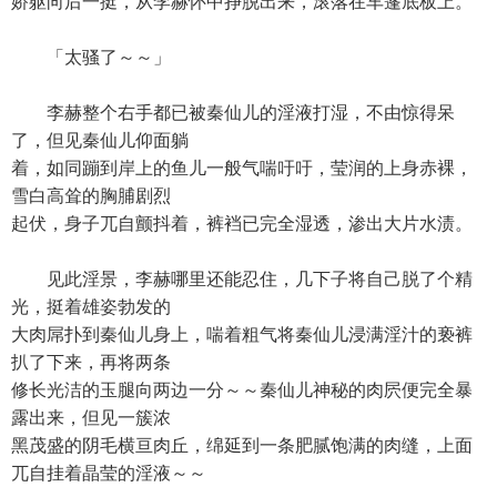
娇躯向后一挺，从李赫怀中挣脱出来，滚落在车篷底板上。
「太骚了～～」
李赫整个右手都已被秦仙儿的淫液打湿，不由惊得呆
了，但见秦仙儿仰面躺
着，如同蹦到岸上的鱼儿一般气喘吁吁，莹润的上身赤裸，
雪白高耸的胸脯剧烈
起伏，身子兀自颤抖着，裤裆已完全湿透，渗出大片水渍。
见此淫景，李赫哪里还能忍住，几下子将自己脱了个精
光，挺着雄姿勃发的
大肉屌扑到秦仙儿身上，喘着粗气将秦仙儿浸满淫汁的亵裤
扒了下来，再将两条
修长光洁的玉腿向两边一分～～秦仙儿神秘的肉屄便完全暴
露出来，但见一簇浓
黑茂盛的阴毛横亘肉丘，绵延到一条肥腻饱满的肉缝，上面
兀自挂着晶莹的淫液～～