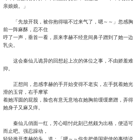
亲娘娘。」
「先放开我，被你抱得喘不过来气了，嗯～～」忽感胸
前一阵麻酥，忍不住
哼了一声，垂首一看，原来李赫不经意间鼻子蹭到了她一边
乳尖。
这会秦仙儿诡异的回想起上次的体位之事，不由娇羞难
抑。
正想间，忽感李赫的手开始变得不老实，左手抚着她光
滑的玉背，右手摩挲
着她浑圆的屁股，脸也有意无意地在她胸前缓缓磨蹭，弄得
她身子又麻又痒。
秦仙儿俏面一红，芳心暗忖此刻已然颇为出格，便适可
而止吧。强忍躁动，
轻轻推开李赫的头，道：「嗯～～你先把倭国密使的事情说