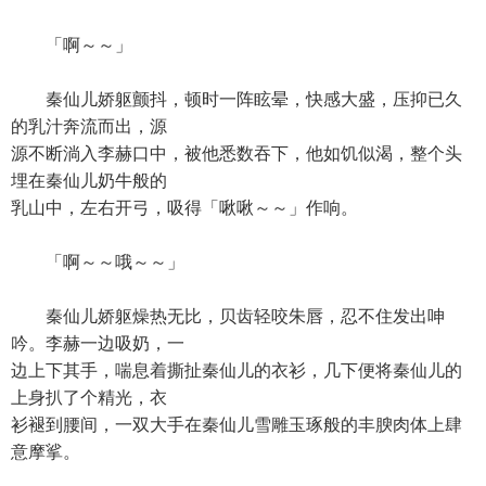
「啊～～」
秦仙儿娇躯颤抖，顿时一阵眩晕，快感大盛，压抑已久
的乳汁奔流而出，源
源不断淌入李赫口中，被他悉数吞下，他如饥似渴，整个头
埋在秦仙儿奶牛般的
乳山中，左右开弓，吸得「啾啾～～」作响。
「啊～～哦～～」
秦仙儿娇躯燥热无比，贝齿轻咬朱唇，忍不住发出呻
吟。李赫一边吸奶，一
边上下其手，喘息着撕扯秦仙儿的衣衫，几下便将秦仙儿的
上身扒了个精光，衣
衫褪到腰间，一双大手在秦仙儿雪雕玉琢般的丰腴肉体上肆
意摩挲。