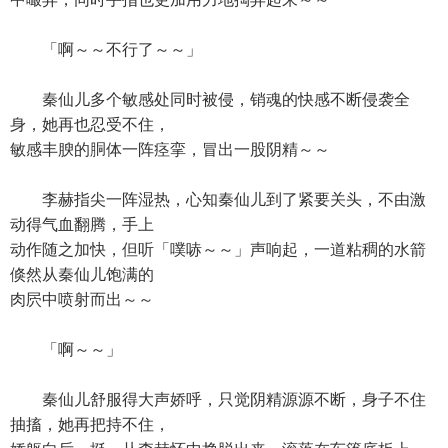
「啊～～不行了～～」
秦仙儿多个敏感处同时被侵，销魂的快感不断侵袭全
身，她再也忍受不住，
敏感丰腴的胴体一阵痉挛，冒出一股阴精～～
李赫指尖一阵湿热，心知秦仙儿到了紧要关头，不由激
动得气血翻腾，手上
动作随之加快，但听「噗哧～～」声响起，一道粘稠的水箭
倏然从秦仙儿饱满的
肉屄中喷射而出～～
「啊～～」
秦仙儿舒服得大声娇呼，只觉阴精源源不断，身子不住
抽搐，她再把持不住，