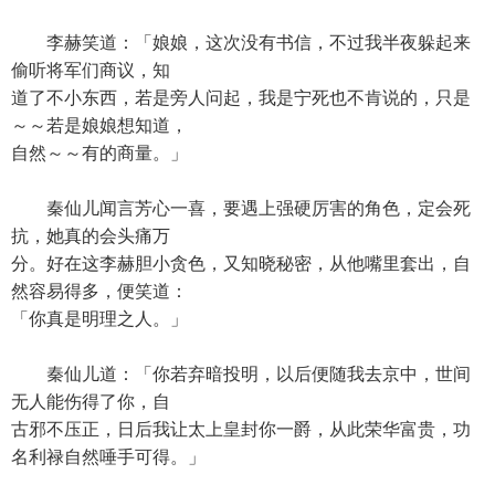
李赫笑道：「娘娘，这次没有书信，不过我半夜躲起来
偷听将军们商议，知
道了不小东西，若是旁人问起，我是宁死也不肯说的，只是
～～若是娘娘想知道，
自然～～有的商量。」
秦仙儿闻言芳心一喜，要遇上强硬厉害的角色，定会死
抗，她真的会头痛万
分。好在这李赫胆小贪色，又知晓秘密，从他嘴里套出，自
然容易得多，便笑道：
「你真是明理之人。」
秦仙儿道：「你若弃暗投明，以后便随我去京中，世间
无人能伤得了你，自
古邪不压正，日后我让太上皇封你一爵，从此荣华富贵，功
名利禄自然唾手可得。」