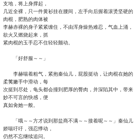
支地，将上身撑起，
几近全裸，只一件黄衫挂在腰间，左手向后握着滚烫坚硬的
肉棍，肥熟的肉体被
李赫赤裸的身子紧紧缠住，不由浑身燥热难忍，气血上涌，
欲火又燃烧起来，抓
紧肉棍的玉手忍不住轻轻颤动。
「好舒服～～」
李赫喘着粗气，紧抱秦仙儿，屁股挺动，让肉棍在她的
柔荑嫩手中滑动，每
次挺到尽处，龟头都会撞到肥厚的臀肉，并深陷其中，带来
妙不可言的快感，便
真如肏她一般。
「哦～～方才说到那盐商不满～～接着呢～～」秦仙儿
娇喘吁吁，强忍悸动，
仍然不忘继续追问。