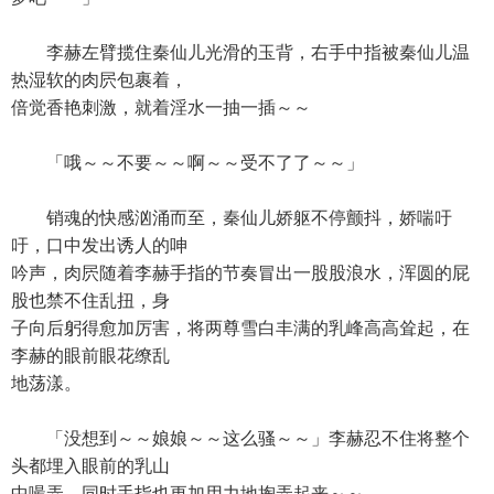
李赫左臂揽住秦仙儿光滑的玉背，右手中指被秦仙儿温
热湿软的肉屄包裹着，
倍觉香艳刺激，就着淫水一抽一插～～
「哦～～不要～～啊～～受不了了～～」
销魂的快感汹涌而至，秦仙儿娇躯不停颤抖，娇喘吁
吁，口中发出诱人的呻
吟声，肉屄随着李赫手指的节奏冒出一股股浪水，浑圆的屁
股也禁不住乱扭，身
子向后躬得愈加厉害，将两尊雪白丰满的乳峰高高耸起，在
李赫的眼前眼花缭乱
地荡漾。
「没想到～～娘娘～～这么骚～～」李赫忍不住将整个
头都埋入眼前的乳山
中嘬弄，同时手指也更加用力地掏弄起来～～