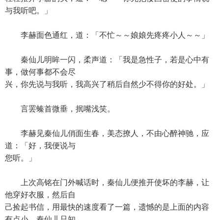
与我听吧。」
李赫面色通红，道：「不忙～～娘娘先疼疼小人～～」
秦仙儿明眸一闪，柔声道：「我是急性子，若是心中有
事，做何事都不会尽
兴，你先说与我听，我高兴了稍后自然少不得你的好处。」
言罢螓首微垂，抿嘴浅笑。
李赫见秦仙儿俏面生春，美态撩人，不由心醉神驰，应
道：「好，我便说与
您听。」
上次高铭在门外喊话时，秦仙儿便推开使坏的李赫，让
他穿好衣服，然后自
己捡起书信，用最快的速度看了一篇，遗憾的是上面的内容
有点小，秦仙儿只知