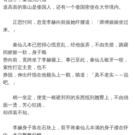
道高首的靠山是倭国人，还有一个倭国密使在大华境内。
正思忖间，忽觉李赫向前扳她纤腰道：「师傅娘娘坐过
来。」
秦仙儿本已想得心慌意乱，经他扳弄，不由失措，踌躇
间娇躯一软，身子顺
势向前，竟跨坐了李赫腿上。事已至此，秦仙儿银牙一咬，
索性打定主意，也不
挣脱，伸出纤指在他额头上一戳，嗔道：「真不老实～～说
吧。」
稍一坐定，便觉一根硬邦邦的东西抵到翘臀上，不由俏
面一烫，芳心狂跳，
却佯装不知。
李赫身子靠在石块上，双手将秦仙儿丰满的身子搂在怀