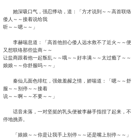
她深吸口气，强忍悸动，道：「方才说到～～高首联络
倭人～～接着说给我
听～～嗯～～」
李赫喘息道：「高首他担心倭人远水救不了近火～～便
又想联络那些盐商～～
让盐商跟着他一起叛乱～～哦～～好丰满～～太过瘾了～～
娘娘～～你舒服吗～～」
秦仙儿面色绯红，强敛羞赧之情，娇喘道：「嗯～～舒
服～～别停～～接着
说～～啊～～不要～～」
话音未落，一对坚挺的乳头便被李赫手指捏了起来，不
停地挑弄。
「娘娘～～你是让我手上别停～～还是嘴上别停～～」