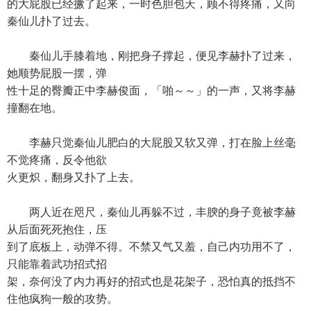
的大屁股已经撅了起来，一时色胆包天，顾不得疼痛，又向
秦仙儿扑了过去。
秦仙儿手膝着地，刚把身子撑起，便见李赫扑了过来，
她顺势屁股一摆，弹
性十足的臀瓣正中李赫俊面，「啪～～」的一声，又将李赫
撞翻在地。
李赫只觉秦仙儿肥白的大屁股又软又弹，打在脸上丝毫
不觉疼痛，反令他欲
火更炽，翻身又扑了上去。
两人近在咫尺，秦仙儿再躲不过，丰腴的身子竟被李赫
从后面死死抱住，压
到了底板上，动弹不得。不禁又气又羞，自己内功用不了，
只能靠着武功招式招
架，奈何没了内力再好的招式也是花架子，恐怕真的抵挡不
住他疯狗一般的攻势。