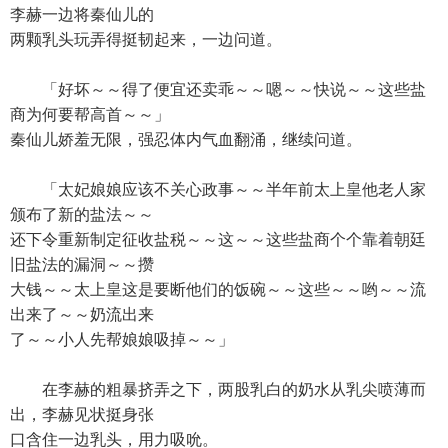
李赫一边将秦仙儿的
两颗乳头玩弄得挺韧起来，一边问道。
「好坏～～得了便宜还卖乖～～嗯～～快说～～这些盐
商为何要帮高首～～」
秦仙儿娇羞无限，强忍体内气血翻涌，继续问道。
「太妃娘娘应该不关心政事～～半年前太上皇他老人家
颁布了新的盐法～～
还下令重新制定征收盐税～～这～～这些盐商个个靠着朝廷
旧盐法的漏洞～～攒
大钱～～太上皇这是要断他们的饭碗～～这些～～哟～～流
出来了～～奶流出来
了～～小人先帮娘娘吸掉～～」
在李赫的粗暴挤弄之下，两股乳白的奶水从乳尖喷薄而
出，李赫见状挺身张
口含住一边乳头，用力吸吮。