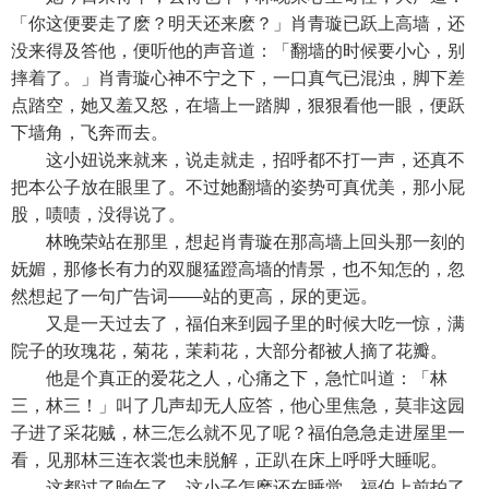
「你这便要走了麽？明天还来麽？」肖青璇已跃上高墙，还
没来得及答他，便听他的声音道：「翻墙的时候要小心，别
摔着了。」肖青璇心神不宁之下，一口真气已混浊，脚下差
点踏空，她又羞又怒，在墙上一踏脚，狠狠看他一眼，便跃
下墙角，飞奔而去。
这小妞说来就来，说走就走，招呼都不打一声，还真不
把本公子放在眼里了。不过她翻墙的姿势可真优美，那小屁
股，啧啧，没得说了。
林晚荣站在那里，想起肖青璇在那高墙上回头那一刻的
妩媚，那修长有力的双腿猛蹬高墙的情景，也不知怎的，忽
然想起了一句广告词——站的更高，尿的更远。
又是一天过去了，福伯来到园子里的时候大吃一惊，满
院子的玫瑰花，菊花，茉莉花，大部分都被人摘了花瓣。
他是个真正的爱花之人，心痛之下，急忙叫道：「林
三，林三！」叫了几声却无人应答，他心里焦急，莫非这园
子进了采花贼，林三怎么就不见了呢？福伯急急走进屋里一
看，见那林三连衣裳也未脱解，正趴在床上呼呼大睡呢。
这都过了晌午了，这小子怎麽还在睡觉，福伯上前拍了