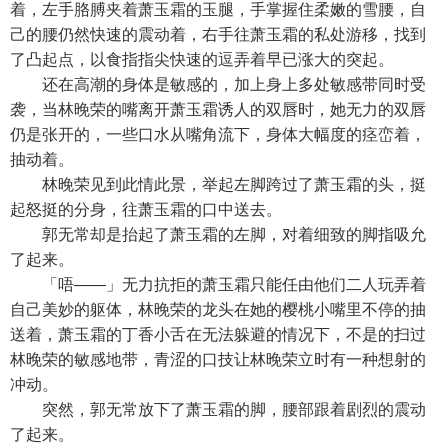
着，左手胳膊夹着萧玉霜的玉腿，手掌握住柔嫩的雪腰，自
己的腰仍然快速的震动着，右手往萧玉霜的私处游移，找到
了凸起点，以食指指尖快速的逗弄着早已涨大的突起。
还在高潮的身体是敏感的，加上身上多处敏感带同时受
袭，当林晚荣的嘴离开萧玉霜诱人的双唇时，她无力的双唇
仍是张开的，一些口水从嘴角流下，身体大幅度的痉峦着，
抽动着。
林晚荣见到此情此景，举起左脚跨过了萧玉霜的头，挺
起怒挺的分身，往萧玉霜的口中送去。
郭无常却是抬起了萧玉霜的左脚，对着细致的脚指吸允
了起来。
「唔——」无力抗拒的萧玉霜只能任由他们二人玩弄着
自己美妙的躯体，林晚荣的龙头在她的樱桃小嘴里不停的抽
送着，萧玉霜的丁香小舌在无法躲避的情况下，不是的扫过
林晚荣的敏感地带，青涩的口技让林晚荣立时有一种想射的
冲动。
突然，郭无常放下了萧玉霜的脚，腰部跟着剧烈的震动
了起来。