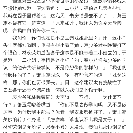
但这萧玉霜还是个不谙世事的小姑娘，这般事情林晚荣
不想让她知道，便笑着道：「二小姐，福伯这几天有些忙，
我就在园子里帮着他，这几天，书房怕是去不了了。」萧玉
霜不疑有它，娇声道：「原来如此，我还以为你今天偷懒
呢，害我白白的等你一天。
我问你，你们现在是不是去秦姐姐那里？」汗，这小丫
头什麽都知道啊，倒是有些小看了她，表少爷对林晚荣打了
个眼色，林晚荣知道逛窑子这事是不能带着二小姐去的，于
是道：「二小姐，事情是这个样子的，秦小姐仰慕少爷的学
识，约他去共研些学问，不是你想像的那样的。」「我想的
什麽样的了？」萧玉霜眼珠一转，有些害羞的道：「既然这
样，那，你们也要带我去。」日，这个建议太有挑战性了，
去逛窑子还带个漂亮妞，你以为我们是下馆子啊。
表少爷和林晚荣同时大声道：「不行。」「为什麽不
行？」萧玉霜嘟着嘴道：「你们不是去做学问吗，又不是做
坏事，为什麽我不能去？你看，我衣服都换好了。」萧玉霜
美妙的转了个身道：「怎麽样，谁也认不出我是女子了。」
林晚荣倒是无所谓，只要不被别人发现，秦仙儿那边倒是好