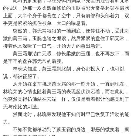
此时的萧玉霜，早在身体的刺激下完全的迎合着郭无常
的抽送，她那一双柔嫩而修长的玉腿被郭无常举起架在肩膀
上面，大半个身子都悬在了空中，只有肩部和头部着力，双
手更是紧紧的抓住被单，大口的喘息着。
突然的，郭无常狠狠的一插到底，便停住不动，受此刺
激的萧玉霜，玉腿也随之绷紧，然后紧紧的盘住了郭无常，
接着他又深吸了一口气，开始大力的急出急进。
萧玉霜那洁白无暇，修长柔嫩的玉腿，也不再放下，而
是牢牢的盘在郭无常的后腰。
林晚荣知道，萧玉霜到此刻，身心都投入了，也可以
说，都被征服了。
从开始在桌前挑逗萧玉霜的那一刻开始，一直到现在，
林晚荣的心情也随着萧玉霜的表现起伏跌宕着，而在此刻，
他突然觉得彷佛站在云端一样，仅仅是看着都让他感觉到了
无与伦比的刺激。
然而此时，林晚荣发现他不知何时早已恢复了活动的能
力。
不知不觉都移动到了萧玉霜的身边，邪恶的微笑着，疯