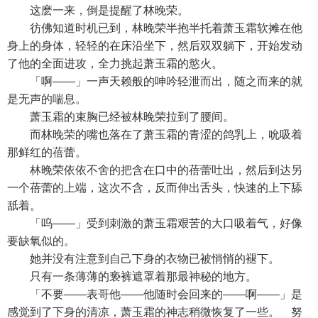
这麽一来，倒是提醒了林晚荣。
彷佛知道时机已到，林晚荣半抱半托着萧玉霜软摊在他
身上的身体，轻轻的在床沿坐下，然后双双躺下，开始发动
了他的全面进攻，全力挑起萧玉霜的慾火。
「啊——」一声天赖般的呻吟轻泄而出，随之而来的就
是无声的喘息。
萧玉霜的束胸已经被林晚荣拉到了腰间。
而林晚荣的嘴也落在了萧玉霜的青涩的鸽乳上，吮吸着
那鲜红的蓓蕾。
林晚荣依依不舍的把含在口中的蓓蕾吐出，然后到达另
一个蓓蕾的上端，这次不含，反而伸出舌头，快速的上下舔
舐着。
「呜——」受到刺激的萧玉霜艰苦的大口吸着气，好像
要缺氧似的。
她并没有注意到自己下身的衣物已被悄悄的褪下。
只有一条薄薄的亵裤遮罩着那最神秘的地方。
「不要——表哥他——他随时会回来的——啊——」是
感觉到了下身的清凉，萧玉霜的神志稍微恢复了一些。 努