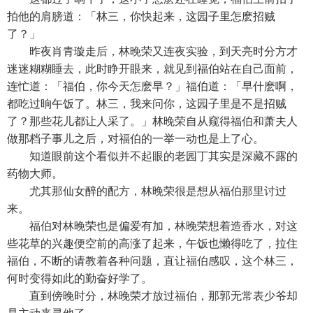
拍他的肩膀道：「林三，你快起来，这园子里怎麽招贼
了？」
昨夜肖青璇走后，林晚荣又连夜实验，到天亮时分方才
迷迷糊糊睡去，此时睁开眼来，就见到福伯站在自己面前，
连忙道：「福伯，你今天怎麽早？」福伯道：「早什麽啊，
都吃过晌午饭了。林三，我来问你，这园子里是不是招贼
了？那些花儿都让人采了。」林晚荣自从窥得福伯和萧夫人
做那档子事儿之后，对福伯的一举一动也是上了心。
知道眼前这个看似并不起眼的老园丁其实是深藏不露的
药物大师。
尤其那仙女醉的配方，林晚荣很是想从福伯那里讨过
来。
福伯对林晚荣也是偏爱有加，林晚荣想着造香水，对这
些花草的兴趣便空前的高涨了起来，午饭也懒得吃了，拉住
福伯，不断的请教着各种问题，直让福伯感叹，这个林三，
何时变得如此的勤奋好学了。
直到傍晚时分，林晚荣才放过福伯，那郭无常表少爷却