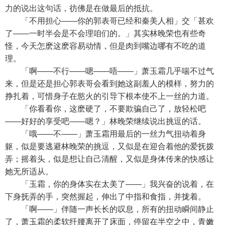
力的说出这句话，彷佛是在做最后的抵抗。
「不用担心——你的郭表哥已经和秦美人相」交「甚欢
了——一时半会是不会理咱们的。」其实林晚荣也有些奇
怪，今天怎麽这麽容易动情，但是肉到嘴边哪有不吃的道
理。
「啊——不行——嗯——唔——」萧玉霜几乎喘不过气
来，但是还是担心郭表哥会看到她这副羞人的模样，努力的
挣扎着，可惜身子在慾火的引导下根本使不上一丝的力道。
「你看看你，这麽硬了，不要欺骗自己了，放轻松吧
——好好的享受吧——嗯？」林晚荣继续说出挑逗的话。
「哦——不——」萧玉霜用最后的一丝力气扭动着身
躯，似是要逃避林晚荣的挑逗，又似是在迎合着他的爱抚拨
弄；摇着头，似是想让自己清醒，又似是身体传来的快感让
她无所适从。
「玉霜，你的身体实在太美了——」我兴奋的说着，在
下身抚弄的手，突然握起，伸出了中指和食指，并拢着。
「啊——」伴随一声长长的叹息，所有的扭动瞬间静止
了，萧玉霜的柔软纤腰离开了床面，停留在半空之中，青嫩