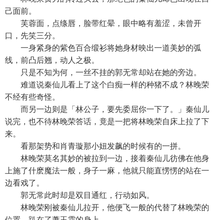
己面前。
芙蓉面，点绦唇，脸带红晕，眼中略有羞涩，未曾开
口，先笑三分。
一身紧身的紫色百合缎衫将她身材映出一道美妙的弧
线，前凸后翘，动人之极。
只是不知为何，一丝不挂的郭无常却站在她的旁边。
难道说秦仙儿看上了这个白痴一样的种猪不成？林晚荣
不经有些奇怪。
而另一边则是「林公子，要先委屈你一下了。」秦仙儿
说完，也不待林晚荣答话，竟是一把将林晚荣自床上拉了下
来。
看那架势和肖青璇那小妞发飙的时候有的一拼。
林晚荣莫名其妙的被拉到一边，接着秦仙儿彷佛在他身
上施了什麽魔法一般，身子一麻，他就只能直愣愣的站在一
边看戏了。
郭无常此时却是双目通红，行动如风。
林晚荣刚被秦仙儿拉开，他便飞一般的代替了林晚荣的
位置，趴在了萧玉霜的身上。