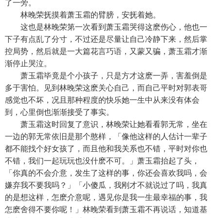
了一旁。
林晚荣抚摸着萧玉霜的臂膀，安抚着她。
这也是林晚荣第一次看到萧玉霜哭得这麽伤心，他也一
下子有点乱了分寸，不过还是尽量让自己冷静下来，然后掌
控局势，然后就是一大篇花言巧语，又蒙又骗，萧玉霜才渐
渐停止哭泣。
萧玉霜毕竟是个小孩子，只是方才这麽一弄，害羞倒是
多于害怕。见到林晚荣这麽关心自己，而自己平时对郭表哥
感觉也不坏，况且那种程度的快乐她一生中从来没有体会
到，心里倒也渐渐接受了事实。
萧玉霜这时回复了意识，林晚荣让她看看郭无常，坐在
一边的郭无常依旧是那个憨样，「像他这样的人估计一辈子
都不能找个好女孩了，而且他和我关系也不错，平时对你也
不错，我们一起玩玩也没什麽不可。」萧玉霜抬起了头，
「你真的不会介意，发生了这样的事，你还会喜欢我吗，会
嫌弃我不要我吗？」「小傻瓜，我刚才不就说过了吗，我真
的是想这样，怎麽介意呢，遇见你是我一生最幸福的事，我
怎麽舍得不要你呢！」林晚荣看到萧玉霜不再说话，知道基