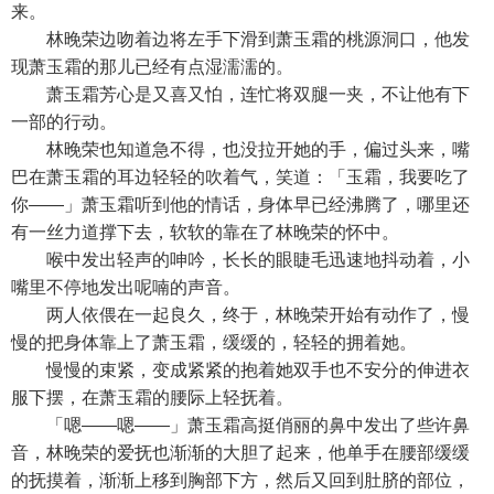
来。
林晚荣边吻着边将左手下滑到萧玉霜的桃源洞口，他发
现萧玉霜的那儿已经有点湿濡濡的。
萧玉霜芳心是又喜又怕，连忙将双腿一夹，不让他有下
一部的行动。
林晚荣也知道急不得，也没拉开她的手，偏过头来，嘴
巴在萧玉霜的耳边轻轻的吹着气，笑道：「玉霜，我要吃了
你——」萧玉霜听到他的情话，身体早已经沸腾了，哪里还
有一丝力道撑下去，软软的靠在了林晚荣的怀中。
喉中发出轻声的呻吟，长长的眼睫毛迅速地抖动着，小
嘴里不停地发出呢喃的声音。
两人依偎在一起良久，终于，林晚荣开始有动作了，慢
慢的把身体靠上了萧玉霜，缓缓的，轻轻的拥着她。
慢慢的束紧，变成紧紧的抱着她双手也不安分的伸进衣
服下摆，在萧玉霜的腰际上轻抚着。
「嗯——嗯——」萧玉霜高挺俏丽的鼻中发出了些许鼻
音，林晚荣的爱抚也渐渐的大胆了起来，他单手在腰部缓缓
的抚摸着，渐渐上移到胸部下方，然后又回到肚脐的部位，