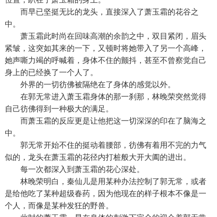
而早已坚挺无比的龙头，直接深入了萧玉霜的花谷之
中。
萧玉霜此时尚在回味高潮的余韵之中，双目紧闭，眉头
紧皱，这突如其来的一下，又顿时将她带入了另一个高峰，
她声嘶力竭的呼喊着，身体不住的颤抖，甚至不曾察觉自己
身上的已经换了一个人了。
外界的一切彷佛被隔绝在了身体的感觉以外。
在郭无常进入萧玉霜身体的那一刹那，林晚荣突然觉得
自己彷佛得到一种极大的满足。
而萧玉霜的反应更是让他把这一切深深的印在了脑海之
中。
郭无常开始不住的挺动着腰部，彷佛有着用不完的力气
似的，龙头在萧玉霜的花径内打桩般大开大阖的进出。
每一次都深入到萧玉霜的花心深处。
林晚荣明白，秦仙儿是用某种办法控制了郭无常，或者
是给他吃了某种超级春药，因为他现在的样子根本不像是一
个人，而像是某种发狂的野兽。