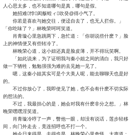
人心思太多，也不知道哪句是真，哪句是假。
她招难悖闳舨蝗ィ吹癸@得小气了。
你若是喜欢与她交往，便迳自去了，也无人拦你。」
「你吃味了？」林晚荣呵呵笑道。
肖青璇心里急跳两下，急忙道：「你胡说些什麽？」脸
上的神情便又有些转冷了。
林晚荣心道，这小妞还真是脸皮薄，开不得玩笑啊。
「如此说来，为了证明我与秦小姐之间的清白，我只好
做一下牺牲，勉勉强强为难的去见她一见了。
嗯，这秦小姐其实可是个大美人呢，能去聊聊天也是好
的。
不过你放心了，我即使见了她，也不会有什麽不切实际
的想法的。
不过，我最担心的是，她会对我有什麽非分之想。」林
晚荣嘿嘿淫笑道。
肖青璇冷哼了一声，瞥他一眼，却没有说话，莲步轻移
间，向门外走去，竟连招呼也不打一个。
她今日来得早，去得也早，林晚荣心里奇怪，大声道：