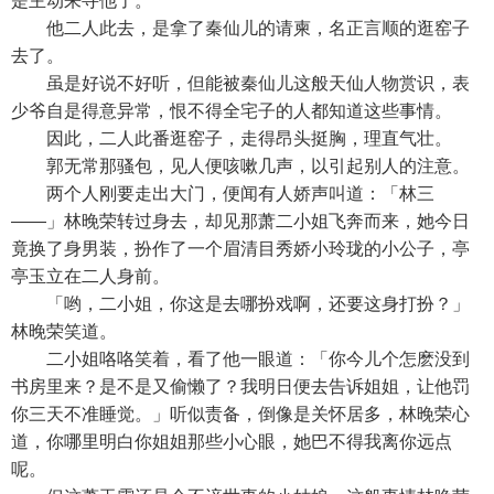
是主动来寻他了。
他二人此去，是拿了秦仙儿的请柬，名正言顺的逛窑子
去了。
虽是好说不好听，但能被秦仙儿这般天仙人物赏识，表
少爷自是得意异常，恨不得全宅子的人都知道这些事情。
因此，二人此番逛窑子，走得昂头挺胸，理直气壮。
郭无常那骚包，见人便咳嗽几声，以引起别人的注意。
两个人刚要走出大门，便闻有人娇声叫道：「林三
——」林晚荣转过身去，却见那萧二小姐飞奔而来，她今日
竟换了身男装，扮作了一个眉清目秀娇小玲珑的小公子，亭
亭玉立在二人身前。
「哟，二小姐，你这是去哪扮戏啊，还要这身打扮？」
林晚荣笑道。
二小姐咯咯笑着，看了他一眼道：「你今儿个怎麽没到
书房里来？是不是又偷懒了？我明日便去告诉姐姐，让他罚
你三天不准睡觉。」听似责备，倒像是关怀居多，林晚荣心
道，你哪里明白你姐姐那些小心眼，她巴不得我离你远点
呢。