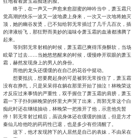
狂地看着萧玉霜痴迷的脸。
终于，在一声又一声愈来愈甜蜜的呻吟当中，萧玉霜只
觉高潮的快乐一波又一波地袭上身来，一次又一次地将她灭
顶，她的幽谷发烫，已不知给郭无常插过了几千几百次，插
的津液纷飞，那狂野而美妙的滋味令萧玉霜的血液都沸腾了
起来。
等到郭无常射精的时候，萧玉霜已爽得浑身酥软，当场
眩晕了过去……当她悠悠醒来的时候，缓慢睁开双眼的萧玉
霜，赫然发现身上的男人的身份。
而他的龙头还缓缓的在自己的花谷中挺动。
想要抵抗，想要爬起身的可是被郭无常按住了，萧玉霜
没有在挣扎，只是呆呆得在躺在那里开始了抽泣！林晚荣这
才反应过来事情的严重性，双手握住了萧玉霜的肩膀，萧玉
霜一下子扑到林晚荣的怀里大声哭了出来，而郭无常这个白
痴此时还在继续抽动，林晚荣一把推开了他，示意他先暂
停！郭无常射过精后，虽说身体还在缓缓的抽送，但是方才
秦仙儿给他吃的药药性已退，也是多少有些清醒了。
这下，他才发现胯下的人居然是自己的表妹，不由呆在