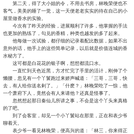
第二天，得了大小姐的令，不用去书房，林晚荣便也不
客气，美美的睡了一觉，这一天便老老实实的待在自己的小
屋里做香水的实验。
今次有了昨天的经验，进展顺利了许多，他掌握的手法
也更加的熟练了，勾兑的香精，种类也越发的多了起来。
他每做一次试验，都仔细的记录着配比数据，如果不出
意外的话，他手上的这些简单记录，以后就是价值连城的香
水秘方了。
这可都是白花花的银子啊，想想都流口水。
一直忙到天色近黑，方才忙完了手里的活计，刚伸了个
懒腰，忽见有一个丫鬟跑过来娇声喊道：「三哥，三哥，快
去，有人给你送名剌了。」「什麽？」林晚荣吃了一惊，他
一个萧府下人，竟然会有人来请他？还真是怪事了。
忽然想起那日秦仙儿所讲之事，不会是这个丫头来真格
的了吧。
到了会客室，却见一个小丫鬟站在那里，正在和表少爷
聊着天。
表少爷一看见林晚荣，便高兴的道：「林三，你来得正