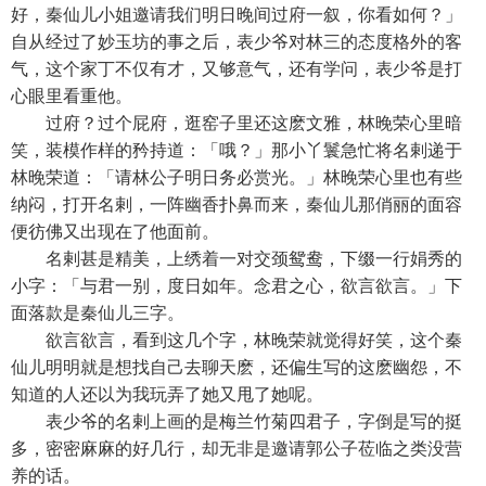
好，秦仙儿小姐邀请我们明日晚间过府一叙，你看如何？」
自从经过了妙玉坊的事之后，表少爷对林三的态度格外的客
气，这个家丁不仅有才，又够意气，还有学问，表少爷是打
心眼里看重他。
过府？过个屁府，逛窑子里还这麽文雅，林晚荣心里暗
笑，装模作样的矜持道：「哦？」那小丫鬟急忙将名剌递于
林晚荣道：「请林公子明日务必赏光。」林晚荣心里也有些
纳闷，打开名剌，一阵幽香扑鼻而来，秦仙儿那俏丽的面容
便彷佛又出现在了他面前。
名剌甚是精美，上绣着一对交颈鸳鸯，下缀一行娟秀的
小字：「与君一别，度日如年。念君之心，欲言欲言。」下
面落款是秦仙儿三字。
欲言欲言，看到这几个字，林晚荣就觉得好笑，这个秦
仙儿明明就是想找自己去聊天麽，还偏生写的这麽幽怨，不
知道的人还以为我玩弄了她又甩了她呢。
表少爷的名剌上画的是梅兰竹菊四君子，字倒是写的挺
多，密密麻麻的好几行，却无非是邀请郭公子莅临之类没营
养的话。