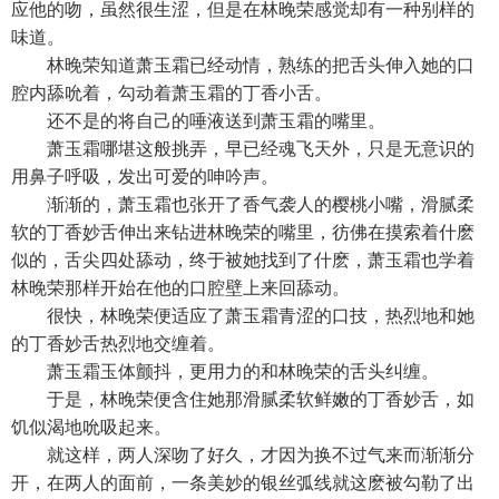
应他的吻，虽然很生涩，但是在林晚荣感觉却有一种别样的
味道。
林晚荣知道萧玉霜已经动情，熟练的把舌头伸入她的口
腔内舔吮着，勾动着萧玉霜的丁香小舌。
还不是的将自己的唾液送到萧玉霜的嘴里。
萧玉霜哪堪这般挑弄，早已经魂飞天外，只是无意识的
用鼻子呼吸，发出可爱的呻吟声。
渐渐的，萧玉霜也张开了香气袭人的樱桃小嘴，滑腻柔
软的丁香妙舌伸出来钻进林晚荣的嘴里，彷佛在摸索着什麽
似的，舌尖四处舔动，终于被她找到了什麽，萧玉霜也学着
林晚荣那样开始在他的口腔壁上来回舔动。
很快，林晚荣便适应了萧玉霜青涩的口技，热烈地和她
的丁香妙舌热烈地交缠着。
萧玉霜玉体颤抖，更用力的和林晚荣的舌头纠缠。
于是，林晚荣便含住她那滑腻柔软鲜嫩的丁香妙舌，如
饥似渴地吮吸起来。
就这样，两人深吻了好久，才因为换不过气来而渐渐分
开，在两人的面前，一条美妙的银丝弧线就这麽被勾勒了出