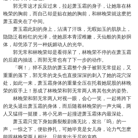
郭无常这才反应过来，拉起萧玉霜的身子，让她靠在林
晚荣的胸前，而自己却是贴在她的胸前，和林晚荣就这麽把
萧玉霜夹在了中间。
萧玉霜此刻的身上，沾满了汗珠，无暇如玉的肌肤上，
隐隐泛着粉红的光泽，使她原本青涩稚嫩，天仙般的美妙胴
体，却凭添了另一种妩媚动人的光华。
郭无常和林晚荣却是看得呆了，林晚荣不停的在萧玉霜
的后庭内抽送，而郭无常也有了下一步的动作。
「啊！」猝不及防的萧玉霜整个身子被郭无常提起，又
重重的落下，郭无常的龙头也直接深深的刺入了她的花穴深
处，如此一来，萧玉霜身体的重量全压在托着她屁股的林晚
荣的双手上！形成了林晚荣和郭无常两人将其包夹的姿势。
林晚荣和郭无常两人对视一眼，会心一笑，一起将跨下
的龙头退出萧玉霜的身体，而后随着林晚荣的一声大喝，两
人又猛得一挺腰，将小兄弟一起撞进萧玉霜体内最深处。
萧玉霜只觉下身如撕裂般剧痛无比，发出「呜」的一
声，一惊之下，便欲挣扎，可她毕竟是女儿身，论力气怎麽
能跟林晚荣两人相比，只能发出无尽的哀鸣。