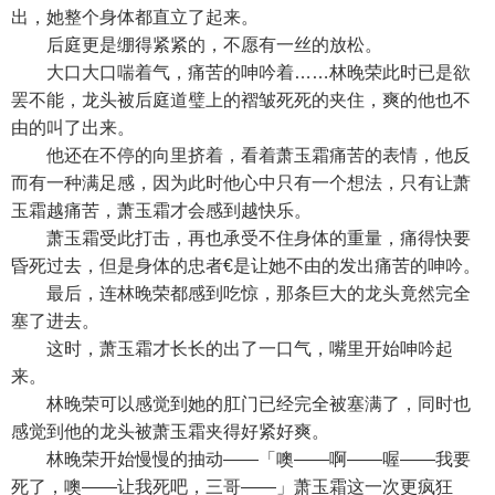
出，她整个身体都直立了起来。
后庭更是绷得紧紧的，不愿有一丝的放松。
大口大口喘着气，痛苦的呻吟着……林晚荣此时已是欲
罢不能，龙头被后庭道璧上的褶皱死死的夹住，爽的他也不
由的叫了出来。
他还在不停的向里挤着，看着萧玉霜痛苦的表情，他反
而有一种满足感，因为此时他心中只有一个想法，只有让萧
玉霜越痛苦，萧玉霜才会感到越快乐。
萧玉霜受此打击，再也承受不住身体的重量，痛得快要
昏死过去，但是身体的忠者€是让她不由的发出痛苦的呻吟。
最后，连林晚荣都感到吃惊，那条巨大的龙头竟然完全
塞了进去。
这时，萧玉霜才长长的出了一口气，嘴里开始呻吟起
来。
林晚荣可以感觉到她的肛门已经完全被塞满了，同时也
感觉到他的龙头被萧玉霜夹得好紧好爽。
林晚荣开始慢慢的抽动——「噢——啊——喔——我要
死了，噢——让我死吧，三哥——」萧玉霜这一次更疯狂