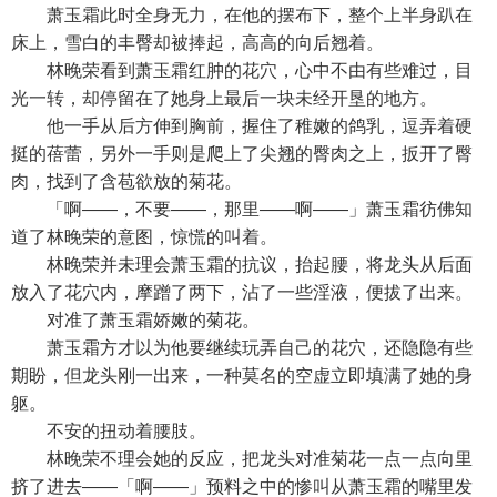
萧玉霜此时全身无力，在他的摆布下，整个上半身趴在
床上，雪白的丰臀却被捧起，高高的向后翘着。
林晚荣看到萧玉霜红肿的花穴，心中不由有些难过，目
光一转，却停留在了她身上最后一块未经开垦的地方。
他一手从后方伸到胸前，握住了稚嫩的鸽乳，逗弄着硬
挺的蓓蕾，另外一手则是爬上了尖翘的臀肉之上，扳开了臀
肉，找到了含苞欲放的菊花。
「啊——，不要——，那里——啊——」萧玉霜彷佛知
道了林晚荣的意图，惊慌的叫着。
林晚荣并未理会萧玉霜的抗议，抬起腰，将龙头从后面
放入了花穴内，摩蹭了两下，沾了一些淫液，便拔了出来。
对准了萧玉霜娇嫩的菊花。
萧玉霜方才以为他要继续玩弄自己的花穴，还隐隐有些
期盼，但龙头刚一出来，一种莫名的空虚立即填满了她的身
躯。
不安的扭动着腰肢。
林晚荣不理会她的反应，把龙头对准菊花一点一点向里
挤了进去——「啊——」预料之中的惨叫从萧玉霜的嘴里发