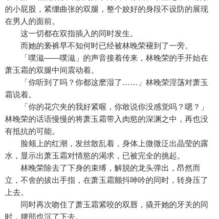
的小屁股，紧绷曲张的双腿，整个姣好的身段不设防的展现
在男人的面前。
这一切都在双指插入的同时发生。
而她的亵裤早不知何时已经被林晚荣褪到了一旁。
「噗滋——噗滋」的声音接着传来，林晚荣的手开始在
萧玉霜的双腿中间震动着。
「你听到了吗？你都这麽湿了……」林晚荣淫荡对萧玉
霜说着。
「你的花穴夹的我好紧喔，你敢说你没感觉吗？嗯？」
林晚荣的话语慢慢的将萧玉霜带入肉慾的深渊之中，再也没
有抵抗的可能。
脸颊上的红潮，发丝散乱着，身体上微微泛出晶莹的露
水，显示出萧玉霜对情慾的渴求，已被完全的挑起。
林晚荣除去了下身的束缚，解脱的龙头弹出，昂然而
立，不舍的拔出手指，在萧玉霜颤抖呻吟的同时，转身压了
上去。
同时再次吻住了萧玉霜紧咬的双唇，撬开她的牙关的同
时，腰部也沉了下去。