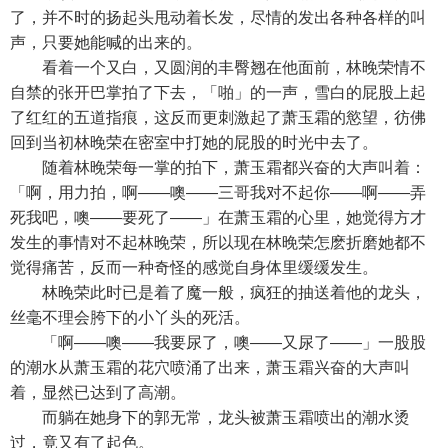
了，并不时的扬起头甩动着长发，尽情的发出各种各样的叫
声，只要她能喊的出来的。
看着一个又白，又圆润的丰臀翘在他面前，林晚荣情不
自禁的张开巴掌拍了下去，「啪」的一声，雪白的屁股上起
了红红的五道指痕，这反而更刺激起了萧玉霜的慾望，彷佛
回到当初林晚荣在密室中打她的屁股的时光中去了。
随着林晚荣每一掌的拍下，萧玉霜都兴奋的大声叫着：
「啊，用力拍，啊——噢——三哥我对不起你——啊——弄
死我吧，噢——要死了——」在萧玉霜的心里，她觉得方才
发生的事情对不起林晚荣，所以现在林晚荣怎麽折磨她都不
觉得痛苦，反而一种奇怪的感觉自身体里缓缓发生。
林晚荣此时已是着了魔一般，疯狂的抽送着他的龙头，
丝毫不理会胯下的小丫头的死活。
「啊——噢——我要尿了，噢——又尿了——」一股股
的潮水从萧玉霜的花穴喷涌了出来，萧玉霜兴奋的大声叫
着，显然已达到了高潮。
而躺在她身下的郭无常，龙头被萧玉霜喷出的潮水烫
过，竟又有了起色。