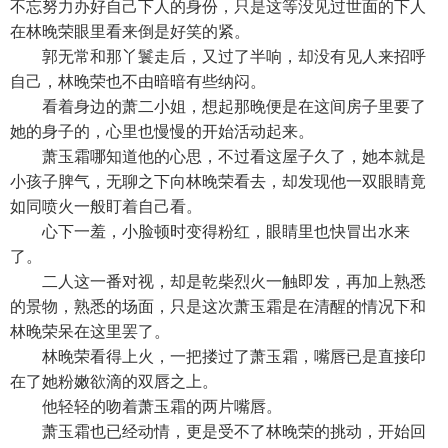
不忘努力办好自己下人的身份，只是这等没见过世面的下人
在林晚荣眼里看来倒是好笑的紧。
郭无常和那丫鬟走后，又过了半响，却没有见人来招呼
自己，林晚荣也不由暗暗有些纳闷。
看着身边的萧二小姐，想起那晚便是在这间房子里要了
她的身子的，心里也慢慢的开始活动起来。
萧玉霜哪知道他的心思，不过看这屋子久了，她本就是
小孩子脾气，无聊之下向林晚荣看去，却发现他一双眼睛竟
如同喷火一般盯着自己看。
心下一羞，小脸顿时变得粉红，眼睛里也快冒出水来
了。
二人这一番对视，却是乾柴烈火一触即发，再加上熟悉
的景物，熟悉的场面，只是这次萧玉霜是在清醒的情况下和
林晚荣呆在这里罢了。
林晚荣看得上火，一把搂过了萧玉霜，嘴唇已是直接印
在了她粉嫩欲滴的双唇之上。
他轻轻的吻着萧玉霜的两片嘴唇。
萧玉霜也已经动情，更是受不了林晚荣的挑动，开始回