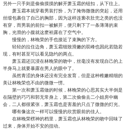
另外一只手则是偷偷摸摸的解开萧玉霜的钮扣，从下往上。
萧玉霜本就穿着男装打扮，为了掩饰微微的突起，还用
丝缎包裹住了自己的胸部，因为这样连亵衣肚兜之类的也没
有穿，而男装的前扣一被解开，便只剩下了一条薄薄的束
胸，光滑的小腹就这麽袒露在了空气中。
慢慢的，林晚荣的手也接近了束胸的下方。
轻轻的拉住边角，萧玉霜细致滑嫩的双峰也因此若隐若
现，有时甚至可以看见隐约的两点。
萧玉霜还沉浸在林晚荣的吻中，丝毫没有发现自己的上
半身马上就要暴露在男人的眼中了。
虽然青涩的身体还没有完全发育，但是这种稚嫩精细的
美让林晚荣也不由的微微一愣。
第一次和萧玉霜做的时候，林晚荣的心思其实大半倒是
在隔壁的巧巧和郭无常身上，第二次偷偷去二小姐房中幽
会，二人都很紧张，萧玉霜也是害羞的只点了微微的灯光。
哪有像这次一样可以慢慢的欣赏眼前的佳人。
在林晚荣楞神的档里，萧玉霜也从林晚荣的吻中回味了
过来，身体开始不安的扭动。