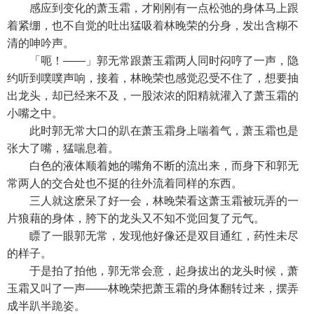
感应到变化的萧玉霜，才刚刚有一点松弛的身体马上跟
着紧绷，也不自觉的吐出猛吸着林晚荣的分身，发出含糊不
清的呻吟声。
「呃！——」郭无常跟萧玉霜两人同时闷哼了一声，隐
约听到噗噗声响，接着，林晚荣也感觉忍受不住了，想要抽
出龙头，却已经来不及，一股浓浓的阳精就灌入了萧玉霜的
小嘴之中。
此时郭无常大口的趴在萧玉霜身上喘着气，萧玉霜也是
张大了嘴，猛喘息着。
白色的液体顺着她的嘴角不断的流出来，而身下和郭无
常两人的交合处也不挺的往外流着同样的东西。
三人就这麽呆了好一会，林晚荣看这萧玉霜被玩弄的一
片狼藉的身体，胯下的龙头又不知不觉回复了元气。
瞟了一眼郭无常，发现他好像还是双目通红，药性未尽
的样子。
于是拍了拍他，郭无常会意，起身拔出的龙头时候，萧
玉霜又叫了一声——林晚荣把萧玉霜的身体翻转过来，摆弄
成半趴半跪姿。