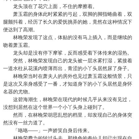
龙头顶在了花穴上面，不住的摩擦着。
萧玉霜的身体此时紧紧的弓起，双脚的脚指蜷曲着，双
腿颤抖着，经历了长久的爱抚挑弄的她，竟然在这种情况下
便达到了高潮。
林晚荣发现了这点，体贴的没有马上插入，而是继续的
吻着萧玉霜。
龙头却是没有停下摩挲，反而感受着下体传来的湿热。
突然，林晚荣发现自己的龙头被一层水雾打湿，紧接着
一道水柱从花溪内喷薄而出，青涩的小丫头居然尿了身子。
林晚荣当时在萧夫人的房外也见过萧玉霜这般情景，只
是这次又亲身感受了一番，才知道身下的小丫头居然是身怀
名器的尤物。
这碧海潮生，林晚荣在现代的时候几乎从来没有见过，
没想到居然在这个世界一个小丫头身上碰到了。
然而，在林晚荣胡思乱想的档里，却发现自己的身体突
然没有一丝力道了。
「咯咯——」一声娇笑自身后传来。
林晚荣费力的转过头去，那绝色的秦仙儿却已出现在自