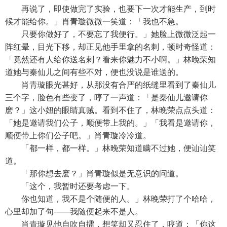
再说了，即使做完了实验，也要下一次才能生产，到时
候才能给你。」肖青璇微微一笑道：「我也不急。
只要你做好了，不要忘了我便行。」她脸上微微泛起一
阵红晕，目光下移，却正见他手里拿的名剌，顿时奇怪道：
「竟然还有人给你送名剌？看来你魅力不小啊。」林晚荣知
道她与秦仙儿之间有些不对，便也没说是谁送的。
肖青璇眼光甚好，从那没有合严的纸缝里看到了秦仙儿
三个字，脸色有些变了，哼了一声道：「是秦仙儿邀请你
麽？」这小妞的眼睛真贼。看到不住了，林晚荣点点头道：
「她是邀请我们公子，顺便带上我的。」「我看是邀请你，
顺便带上你们公子吧。」肖青璇冷冷道。
「都一样，都一样。」林晚荣知道瞒不过她，便讪讪笑
道。
「那你想去麽？」肖青璇似是无意识的问道。
「这个，我暂时还要考虑一下。
你也知道，我不是个随便的人。」林晚荣打了个哈哈，
心里却加了句——我随便起来不是人。
肖青璇见他自吹自擂，想笑却又忍住了，哼道：「你这