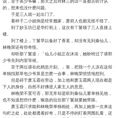
说，至于表少爷嘛，那天之后对林三的话一直都言听计从
的，想来也没什麽问题。
于是三人就一起出门了。
看样子二小姐倒是经常翘家，萧府人也都见怪不怪了。
到了妙玉坊已是华灯初上，这次有丫鬟领了三人直接上
楼。
到了楼上，丫鬟早以备好了香茗，却没有见到秦仙儿，
林晚荣还有些奇怪。
却听那丫鬟道：「仙儿小姐正在沐浴，她吩咐过了请郭
少爷先到内室等候。
至于两位请在此稍息片刻。」靠，把我一个人凉在这却
单独找那草包少爷算是怎麽一会事，林晚荣愤愤地想到。
但是碍于萧玉霜在旁边，加上他和萧玉霜两人现在都是
下人的身份，自然不好拂逆人家主人的意思。
林晚荣不置可否，郭无常却是听到秦仙儿要单独见他，
也不知道想些什麽，猴急的拉住那丫鬟就要她带路。
萧玉霜只求能和林晚荣单独相处，再加上她第一次来这
勾栏之处，处处都透着好奇，只是不停的盯着周围乱看，还