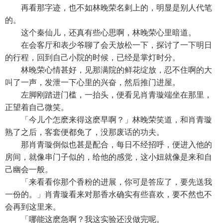
再看那字迹，也不如林晚荣名剌上的，明显是别人代笔
的。
这个秦仙儿，还真有些心思啊，林晚荣心里暗道。
在会客厅和表少爷聊了会天放松一下，探讨了一下明日
的行程，回到自己小院的时候，已经是掌灯时分。
林晚荣心情甚好，见那满院的鲜花绽放，忍不住啊的大
叫了一声，发泄一下心里的兴奋，然后推门进屋。
左脚刚踏进门槛，一抬头，便看见肖青璇端坐在那里，
正望着自己微笑。
「今儿个怎麽来得这麽早啊？」林晚荣笑道，和肖青璇
熟了之后，客套便都免了，没那废话的功夫。
那肖青璇倒似也甚是配合，每日不经招呼，便进入他的
房间，就像串门子似的，给他的感觉，这小妞就像是来和自
己幽会一般。
「来看看你那个香粉的进展，你可是答应了，要先送我
一份的。」肖青璇看来对那香水确实有些喜欢，要不然也不
会再到这里来。
「哪能这麽急啊？我这实验还没做完呢。