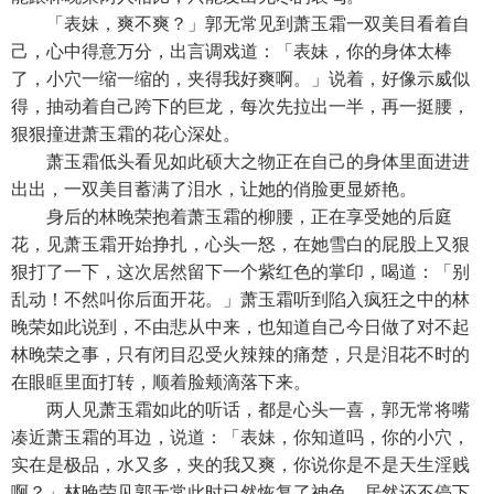
「表妹，爽不爽？」郭无常见到萧玉霜一双美目看着自
己，心中得意万分，出言调戏道：「表妹，你的身体太棒
了，小穴一缩一缩的，夹得我好爽啊。」说着，好像示威似
得，抽动着自己跨下的巨龙，每次先拉出一半，再一挺腰，
狠狠撞进萧玉霜的花心深处。
萧玉霜低头看见如此硕大之物正在自己的身体里面进进
出出，一双美目蓄满了泪水，让她的俏脸更显娇艳。
身后的林晚荣抱着萧玉霜的柳腰，正在享受她的后庭
花，见萧玉霜开始挣扎，心头一怒，在她雪白的屁股上又狠
狠打了一下，这次居然留下一个紫红色的掌印，喝道：「别
乱动！不然叫你后面开花。」萧玉霜听到陷入疯狂之中的林
晚荣如此说到，不由悲从中来，也知道自己今日做了对不起
林晚荣之事，只有闭目忍受火辣辣的痛楚，只是泪花不时的
在眼眶里面打转，顺着脸颊滴落下来。
两人见萧玉霜如此的听话，都是心头一喜，郭无常将嘴
凑近萧玉霜的耳边，说道：「表妹，你知道吗，你的小穴，
实在是极品，水又多，夹的我又爽，你说你是不是天生淫贱
啊？」林晚荣见郭无常此时已然恢复了神色，居然还不停下