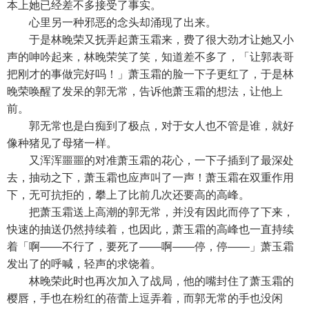
本上她已经差不多接受了事实。
心里另一种邪恶的念头却涌现了出来。
于是林晚荣又抚弄起萧玉霜来，费了很大劲才让她又小
声的呻吟起来，林晚荣笑了笑，知道差不多了，「让郭表哥
把刚才的事做完好吗！」萧玉霜的脸一下子更红了，于是林
晚荣唤醒了发呆的郭无常，告诉他萧玉霜的想法，让他上
前。
郭无常也是白痴到了极点，对于女人也不管是谁，就好
像种猪见了母猪一样。
又浑浑噩噩的对准萧玉霜的花心，一下子插到了最深处
去，抽动之下，萧玉霜也应声叫了一声！萧玉霜在双重作用
下，无可抗拒的，攀上了比前几次还要高的高峰。
把萧玉霜送上高潮的郭无常，并没有因此而停了下来，
快速的抽送仍然持续着，也因此，萧玉霜的高峰也一直持续
着「啊——不行了，要死了——啊——停，停——」萧玉霜
发出了的呼喊，轻声的求饶着。
林晚荣此时也再次加入了战局，他的嘴封住了萧玉霜的
樱唇，手也在粉红的蓓蕾上逗弄着，而郭无常的手也没闲