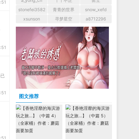
a_yong_cn
丫丫不正
留立
:51
stonefei3582
青青的世界
snow_xefd
xsunson
寻梦星空
a8712296
叶
:51
已
:51
图文推荐
。
:51