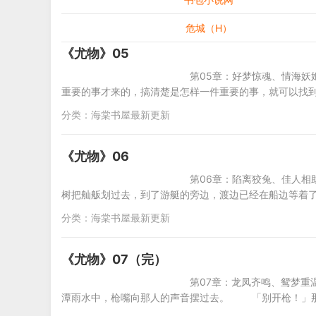
危城（H）
《尤物》05
第05章：好梦惊魂、情海妖姬 「秋叶
重要的事才来的，搞清楚是怎样一件重要的事，就可以
分类：
海棠书屋最新更新
《尤物》06
第06章：陷离狡兔、佳人相助 接近到
树把舢舨划过去，到了游艇的旁边，渡边已经在船边等着
分类：
海棠书屋最新更新
《尤物》07（完）
第07章：龙凤齐鸣、鸳梦重温 「别开
潭雨水中，枪嘴向那人的声音摆过去。 「别开枪！」