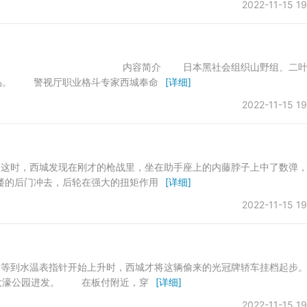
2022-11-15 19
介 日本黑社会组织山野组、二
品。 警视厅职业格斗专家西城奉命
[详细]
2022-11-15 19
在刚才的枪战里，坐在助手座上的内藤脖子上中了数弹，
的后门冲去，后轮在强大的扭矩作用
[详细]
2022-11-15 19
开始上升时，西城才将这辆偷来的光冠牌轿车挂档起步
大濠公园进发。 在板付附近，穿
[详细]
2022-11-15 19