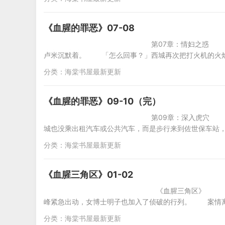
《血腥的罪恶》07-08
第07章：情妇之惑 「是这样吗？被
卢米沉默着。 「怎么回事？」西城再次把打火机的火
分类：
海棠书屋最新更新
《血腥的罪恶》09-10（完）
第09章：深入虎穴 第二天清晨，西
城也没乘出租汽车或公共汽车，而是步行来到佐世保车站
分类：
海棠书屋最新更新
《血腥三角区》01-02
《血腥三角区》 内容简
峰紧急出动，女博士明子也加入了侦破的行列。 案情
分类：
海棠书屋最新更新