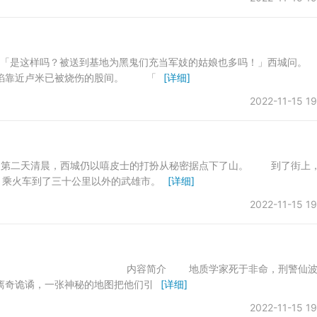
送到基地为黑鬼们充当军妓的姑娘也多吗！」西城问
焰靠近卢米已被烧伤的股间。 「
[详细]
2022-11-15 19
城仍以嘻皮士的打扮从秘密据点下了山。 到了街上，
，乘火车到了三十公里以外的武雄市。
[详细]
2022-11-15 19
介 地质学家死于非命，刑警仙波
离奇诡谲，一张神秘的地图把他们引
[详细]
2022-11-15 19