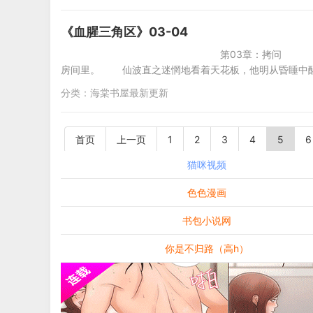
《血腥三角区》03-04
第03章：拷问 （一
房间里。 仙波直之迷惘地看着天花板，他明从昏睡中醒
分类：
海棠书屋最新更新
首页
上一页
1
2
3
4
5
6
猫咪视频
色色漫画
书包小说网
你是不归路（高h）