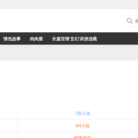
情色故事
肉肉屋
长篇言情‘玄幻’武侠连载
7色小说
5H小说
娇妻很甜