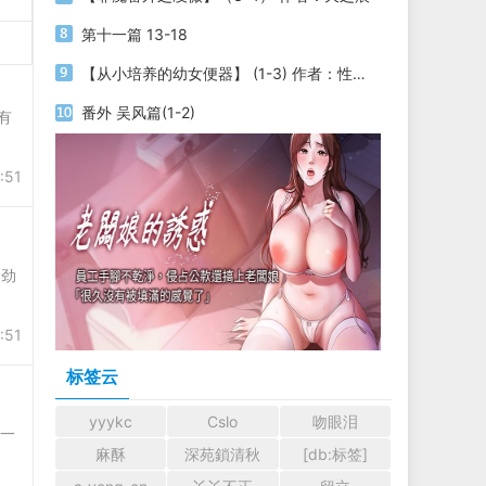
第十一篇 13-18
【从小培养的幼女便器】 (1-3) 作者：性yin
番外 吴风篇(1-2)
有
:51
劲
:51
标签云
yyykc
Cslo
吻眼泪
一
麻酥
深苑鎖清秋
[db:标签]