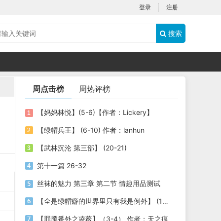
登录
注册
搜索
周点击榜
周热评榜
【妈妈林悦】(5-6)【作者：Lickery】
【绿帽兵王】 (6-10) 作者：lanhun
【武林沉沦 第三部】 (20-21)
第十一篇 26-32
丝袜的魅力 第三章 第二节 情趣用品测试
【全是绿帽癖的世界里只有我是例外】 (1-3) 作者：劫色司机
【罪魇番外之凌薇】（3-4） 作者：天之痕