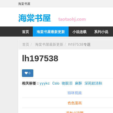
海棠书屋
首页
海棠书屋最新更新
小说连载
系列小说
首页
海棠书屋最新更新
lh197538
专题
lh197538
0
相关标签：
yyykc
Cslo
吻眼泪
麻酥
深苑鎖清秋
猫咪视频
色色漫画
书包小说网