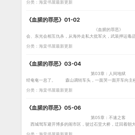
分类：
海棠书屋最新更新
《血腥的罪恶》01-02
《血腥的罪恶》 内容简
会、东光会相互仇杀，从海外走私大批军火，武装押运毒
分类：
海棠书屋最新更新
《血腥的罪恶》03-04
第03章：人间地狱 这时，西城发现
经奄奄一息了。 森山调转车头，一面哭一面开车向主楼
分类：
海棠书屋最新更新
《血腥的罪恶》05-06
第05章：不速之客 等到水温表指针
西城驾车避开博多的闹市区，驶过石堂大桥，迂回着朝
分类：
海棠书屋最新更新