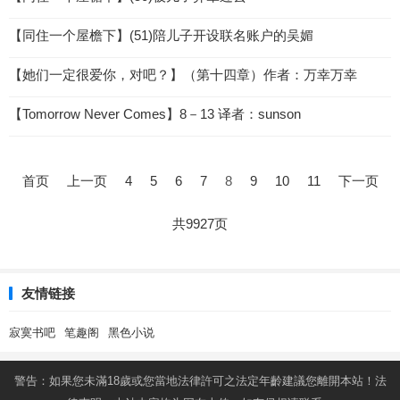
【同住一个屋檐下】(51)陪儿子开设联名账户的吴媚
【她们一定很爱你，对吧？】（第十四章）作者：万幸万幸
【Tomorrow Never Comes】8－13 译者：sunson
文
章
首页
上一页
4
5
6
7
8
9
10
11
下一页
导
航
共9927页
友情链接
寂寞书吧
笔趣阁
黑色小说
警告：如果您未滿18歲或您當地法律許可之法定年齡建議您離開本站！法