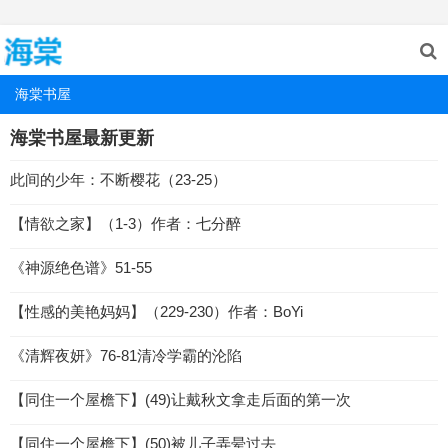
海棠书屋
海棠书屋最新更新
此间的少年：不断樱花（23-25）
【情欲之家】（1-3）作者：七分醉
《神源绝色谱》51-55
【性感的美艳妈妈】（229-230）作者：BoYi
《清辉夜妍》76-81清冷学霸的沦陷
【同住一个屋檐下】(49)让戴秋文拿走后面的第一次
【同住一个屋檐下】(50)被儿子弄晕过去